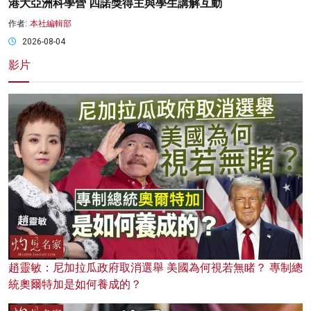
港大亞洲科學營 四諾獎得主與學生講解互動
作者:
本社編輯部
2026-08-04
影片
趙靈敏：尼加拉瓜政府取消選舉 美國為何視若無睹？ 專制總
統奧爾特加是如何養成的？