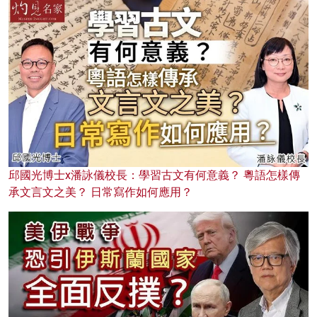
邱國光博士x潘詠儀校長：學習古文有何意義？ 粵語怎樣傳
承文言文之美？ 日常寫作如何應用？