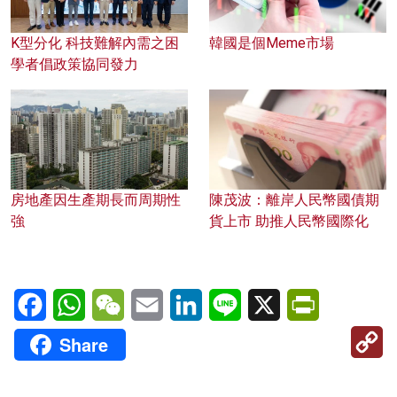
K型分化 科技難解內需之困
韓國是個Meme市場
學者倡政策協同發力
房地產因生產期長而周期性
陳茂波：離岸人民幣國債期
強
貨上市 助推人民幣國際化
Facebook
WhatsApp
WeChat
Email
LinkedIn
Line
X
PrintFriendl
C
Share
Li