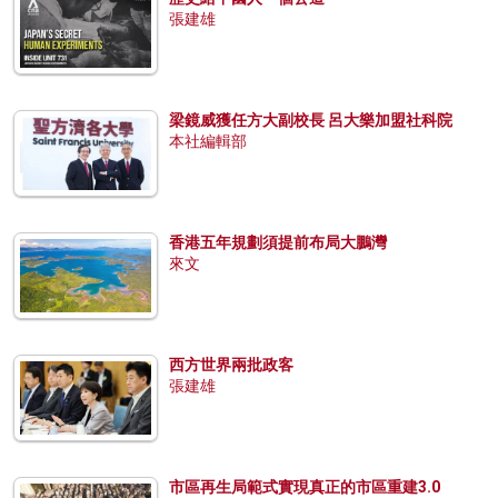
張建雄
梁鏡威獲任方大副校長 呂大樂加盟社科院
本社編輯部
香港五年規劃須提前布局大鵬灣
來文
西方世界兩批政客
張建雄
市區再生局範式實現真正的市區重建3.0