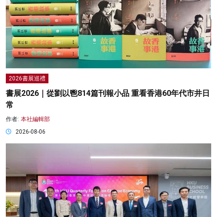
2026書展巡禮
書展2026｜從劉以鬯814篇刊報小品 重看香港60年代市井日
常
作者:
本社編輯部
2026-08-06