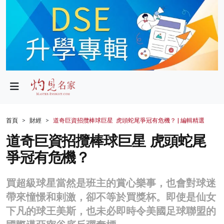
政局
教育
文化
財經
首頁
財經
道奇巨資招攬棒球巨星 虎頭蛇尾爭冠有危機？ | 編輯精選
生活
道奇巨資招攬棒球巨星 虎頭蛇尾
爭冠有危機？
健康
商業
買超級球星當然是班主的賞心樂事，也會對球迷
帶來憧憬和剌激，卻不等於買獎杯。即使是仙女
科技
下凡的球王美斯，也未必即時令美國足球聯盟的
影片