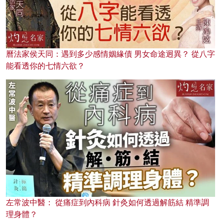
曆法家侯天同：遇到多少感情姻緣債 男女命途迥異？ 從八字
能看透你的七情六欲？
左常波中醫： 從痛症到內科病 針灸如何透過解筋結 精準調
理身體？