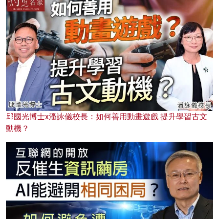
邱國光博士x潘詠儀校長：如何善用動畫遊戲 提升學習古文
動機？