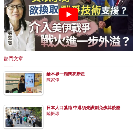
熱門文章
繪本界一顆閃亮新星
陳家偉
日本人口萎縮 中港須先謀劃免步其後塵
陸振球