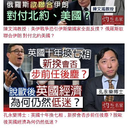
陳文鴻教授：美伊戰爭恐引伊斯蘭國家全面反撲？ 俄羅斯欲
聯合伊朗 對付北約美國？
孔永樂博士：英國十年換七相，新揆會否步前任後塵？脫歐
後英國經濟為何仍然低迷？