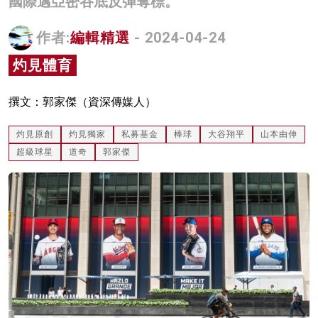
國際邁亞密谷底反彈奪標。
名家榜
作者:
編輯精選
- 2024-04-24
灼見活動
灼見體育
關於我們
撰文：郭家傑（資深傳媒人）
灼見原創
灼見獨家
私募基金
棒球
大谷翔平
山本由伸
超級球星
道奇
郭家傑