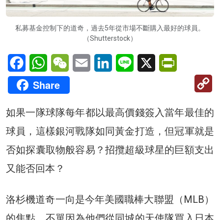
私募基金控制下的道奇，過去5年從市場不斷購入最好的球員。
（Shutterstock）
Facebook
WhatsApp
WeChat
Email
LinkedIn
Line
X
PrintFriendl
C
Share
Li
如果一隊球隊每年都以最高價錢簽入當年最佳的
球員，這樣銀河戰隊如同黃金打造，但冠軍就是
否如探囊取物般容易？招攬超級球星的巨額支出
又能否回本？
洛杉機道奇一向是今年美國職棒大聯盟（MLB）
的焦點，不單因為他們從同城的天使隊買入日本