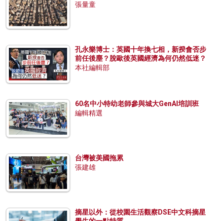
張量童
孔永樂博士：英國十年換七相，新揆會否步
前任後塵？脫歐後英國經濟為何仍然低迷？
本社編輯部
60名中小特幼老師參與城大GenAI培訓班
編輯精選
台灣被美國拖累
張建雄
摘星以外：從校園生活觀察DSE中文科摘星
學生的一點特質