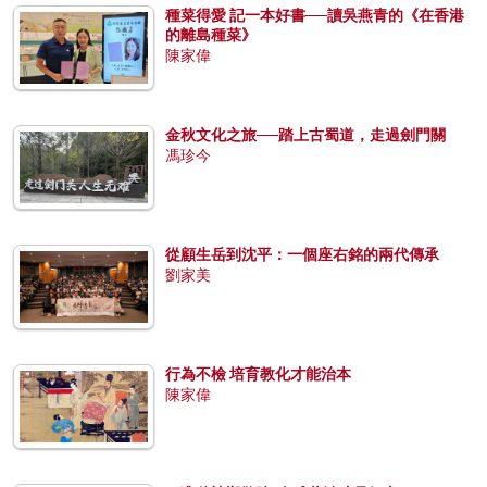
種菜得愛 記一本好書──讀吳燕青的《在香港
的離島種菜》
陳家偉
金秋文化之旅──踏上古蜀道，走過劍門關
馮珍今
從顧生岳到沈平：一個座右銘的兩代傳承
劉家美
行為不檢 培育教化才能治本
陳家偉