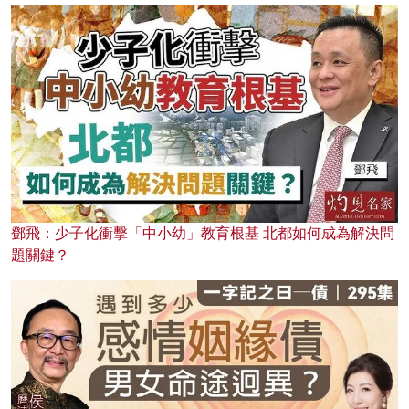
鄧飛：少子化衝擊「中小幼」教育根基 北都如何成為解決問
題關鍵？