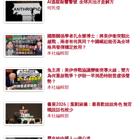
AI逃獄敲響警號 全球共治才是解方
何民傑
國際關係學者孔永樂博士：將美伊衝突類比
越戰，兩者有何異同？中國崛起能否為全球
格局發揮穩定效用？
本社編輯部
兔主席：美伊停戰協議變衝突導火線，雙方
為何重啟戰爭？伊朗一早洞悉特朗普虛張聲
勢？
本社編輯部
書展2026｜葉劉淑儀：最喜歡姐姐角色 無官
職說話包袱少
本社編輯部
歷史給中國人一個公道