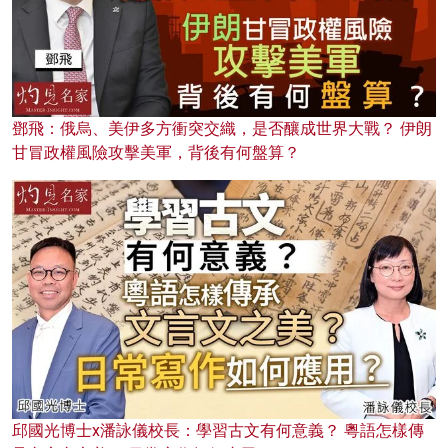
鄧飛：俄烏、美伊多方衝突交織，是否釀成世界大戰？ 伊朗
甘冒政權風險攻擊美軍，背後有何盤算？
邱國光博士x潘詠儀校長：學習古文有何意義？ 粵語怎樣傳