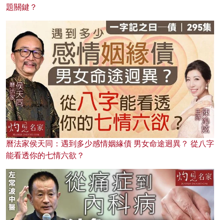
題關鍵？
曆法家侯天同：遇到多少感情姻緣債 男女命途迥異？ 從八字
能看透你的七情六欲？