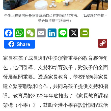
學生正在提問家長關於幫助自己控制情緒的方法。（LBD夥伴學校 –
嗇色園主辦可銘學校）
Facebook
WhatsApp
WeChat
Email
LinkedIn
Line
X
PrintFriendl
C
Share
Li
家長在孩子成長過程中扮演着重要的教育夥伴角
色，他們引導、支持和培育孩子，對孩子的全面
發展至關重要。透過家長教育，學校能夠與家長
建立緊密聯繫和合作，共同為孩子提供支持和指
導。教育局於2022年年底推出了《家長教育課程
架構（小學）》，鼓勵全港小學在設計課程或活