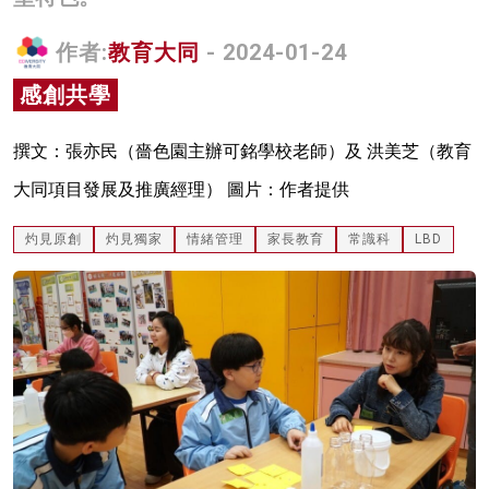
名家榜
作者:
教育大同
- 2024-01-24
灼見活動
感創共學
關於我們
撰文：張亦民（嗇色園主辦可銘學校老師）及 洪美芝（教育
大同項目發展及推廣經理） 圖片：作者提供
灼見原創
灼見獨家
情緒管理
家長教育
常識科
LBD