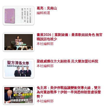
葛亮：見南山
編輯精選
書展2026｜葉劉淑儀：最喜歡姐姐角色 無官
職說話包袱少
本社編輯部
梁鏡威獲任方大副校長 呂大樂加盟社科院
本社編輯部
兔主席：美伊停戰協議變衝突導火線，雙方
為何重啟戰爭？伊朗一早洞悉特朗普虛張聲
勢？
本社編輯部