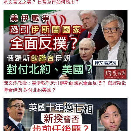
承文言文之美？ 日常寫作如何應用？
陳文鴻教授：美伊戰爭恐引伊斯蘭國家全面反撲？ 俄羅斯欲
聯合伊朗 對付北約美國？