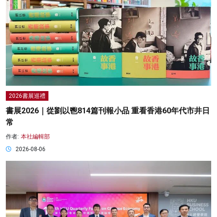
2026書展巡禮
書展2026｜從劉以鬯814篇刊報小品 重看香港60年代市井日
常
作者:
本社編輯部
2026-08-06