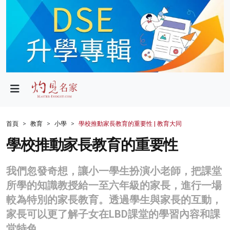
政局
教育
文化
財經
首頁
教育
小學
學校推動家長教育的重要性 | 教育大同
生活
學校推動家長教育的重要性
健康
我們忽發奇想，讓小一學生扮演小老師，把課堂
商業
所學的知識教授給一至六年級的家長，進行一場
較為特別的家長教育。透過學生與家長的互動，
科技
家長可以更了解子女在LBD課堂的學習內容和課
影片
堂特色。