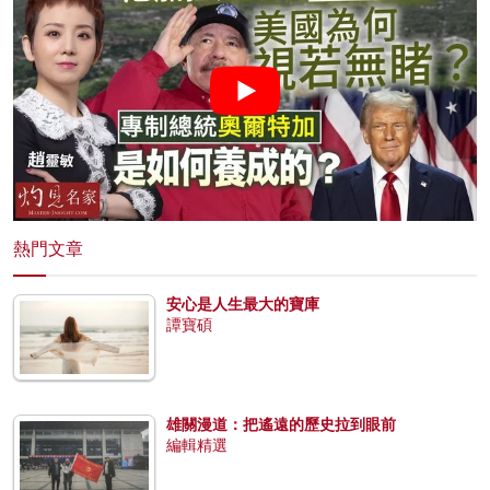
熱門文章
安心是人生最大的寶庫
譚寶碩
雄關漫道：把遙遠的歷史拉到眼前
編輯精選