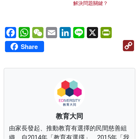
解決問題關鍵？
Facebook
WhatsApp
WeChat
Email
LinkedIn
Line
X
PrintFriendl
C
Share
Li
教育大同
由家長發起、推動教育有選擇的民間慈善組
織。自2014年「教育有選擇」、2015年「我