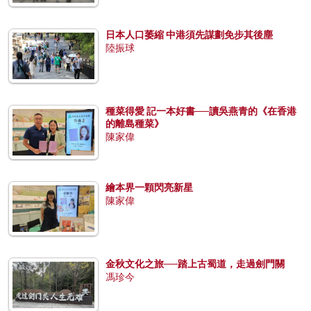
日本人口萎縮 中港須先謀劃免步其後塵
陸振球
種菜得愛 記一本好書──讀吳燕青的《在香港
的離島種菜》
陳家偉
繪本界一顆閃亮新星
陳家偉
金秋文化之旅──踏上古蜀道，走過劍門關
馮珍今