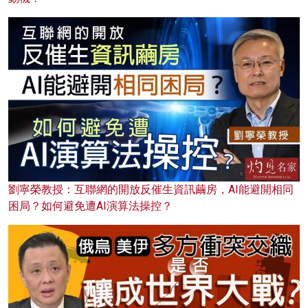
劉寧榮教授：互聯網的開放反催生資訊繭房，AI能避開相同
困局？如何避免遭AI演算法操控？