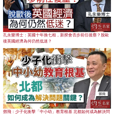
孔永樂博士：英國十年換七相，新揆會否步前任後塵？脫歐
後英國經濟為何仍然低迷？
鄧飛：少子化衝擊「中小幼」教育根基 北都如何成為解決問