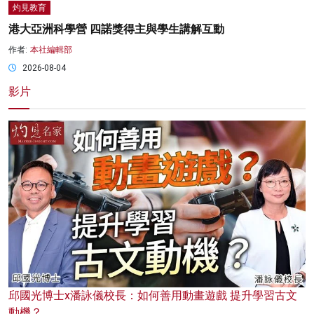
灼見教育
港大亞洲科學營 四諾獎得主與學生講解互動
作者:
本社編輯部
2026-08-04
影片
邱國光博士x潘詠儀校長：如何善用動畫遊戲 提升學習古文
動機？