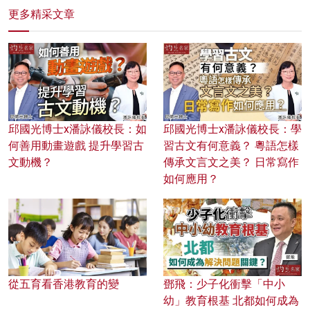
更多精采文章
邱國光博士x潘詠儀校長：如
邱國光博士x潘詠儀校長：學
何善用動畫遊戲 提升學習古
習古文有何意義？ 粵語怎樣
文動機？
傳承文言文之美？ 日常寫作
如何應用？
從五育看香港教育的變
鄧飛：少子化衝擊「中小
幼」教育根基 北都如何成為