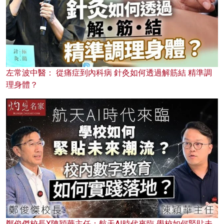
左常波中醫： 從痛症到內科病 針灸如何透過解筋結 精準調
理身體？
鄭俊傑校長X陳穎華主任：航天AI時代來臨 學校如何緊貼未