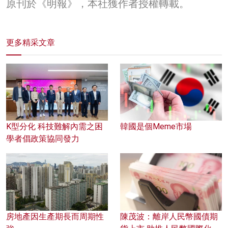
原刊於《明報》，本社獲作者授權轉載。
更多精采文章
K型分化 科技難解內需之困
韓國是個Meme市場
學者倡政策協同發力
房地產因生產期長而周期性
陳茂波：離岸人民幣國債期