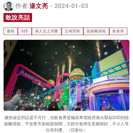
作者:
湯文亮
- 2024-01-03
名家榜
敢說亮話
灼見活動
撤辣
SSD
港人北上消費
立例管制
陸路離境稅
飲食界
關於我們
雖然崔定邦話是不可行，但飲食界是極其希望政府推出類似SSD的陸
路離境稅，平安夜市面相當熱鬧，大部分食肆生意都很好，不少人等
位等到儍。（亞新社）