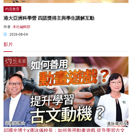
灼見教育
港大亞洲科學營 四諾獎得主與學生講解互動
作者:
本社編輯部
2026-08-04
影片
邱國光博士x潘詠儀校長：如何善用動畫遊戲 提升學習古文