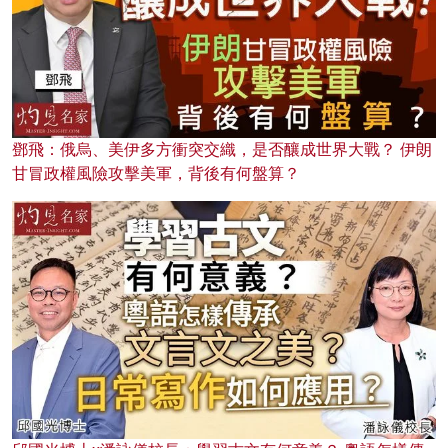
鄧飛：俄烏、美伊多方衝突交織，是否釀成世界大戰？ 伊朗
甘冒政權風險攻擊美軍，背後有何盤算？