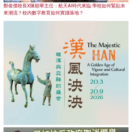
鄭俊傑校長X陳穎華主任：航天AI時代來臨 學校如何緊貼未
來潮流？校內數字教育如何實踐落地？