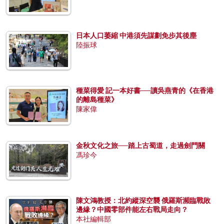
日本人口萎縮 中港須先謀劃免步其後塵
陸振球
種菜得愛 記一本好書──讀吳燕青的《在香港
的離島種菜》
陳家偉
金秋文化之旅──踏上古蜀道，走過劍門關
馮珍今
陳文鴻教授：北約縱深空襲 俄羅斯瀕臨戰敗
邊緣？中國零部件能左右戰局走向？
本社編輯部