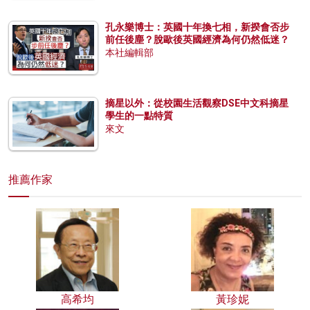
孔永樂博士：英國十年換七相，新揆會否步
前任後塵？脫歐後英國經濟為何仍然低迷？
本社編輯部
摘星以外：從校園生活觀察DSE中文科摘星
學生的一點特質
來文
推薦作家
高希均
黃珍妮