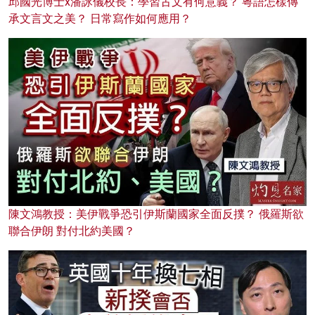
邱國光博士x潘詠儀校長：學習古文有何意義？ 粵語怎樣傳
承文言文之美？ 日常寫作如何應用？
陳文鴻教授：美伊戰爭恐引伊斯蘭國家全面反撲？ 俄羅斯欲
聯合伊朗 對付北約美國？