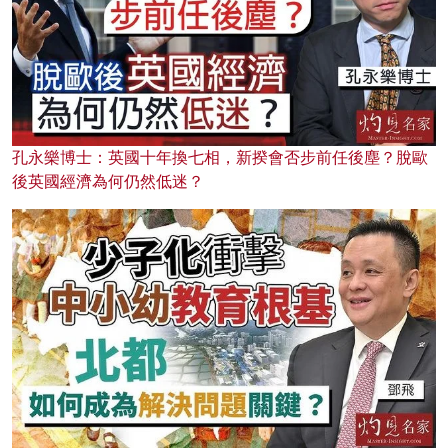
孔永樂博士：英國十年換七相，新揆會否步前任後塵？脫歐
後英國經濟為何仍然低迷？