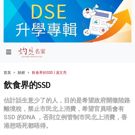
政局
教育
文化
財經
首頁
財經
飲食界的SSD | 湯文亮
生活
飲食界的SSD
健康
估計話生意少了的人，目的是希望政府開徵陸路
商業
離境稅，禁止市民北上消費，希望官員唔會有
SSD 的DNA ，否則立例管制市民北上消費，香
科技
港想唔死都唔得。
影片