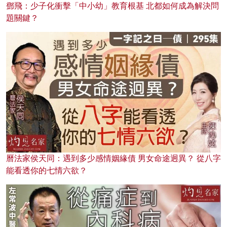
鄧飛：少子化衝擊「中小幼」教育根基 北都如何成為解決問
題關鍵？
曆法家侯天同：遇到多少感情姻緣債 男女命途迥異？ 從八字
能看透你的七情六欲？