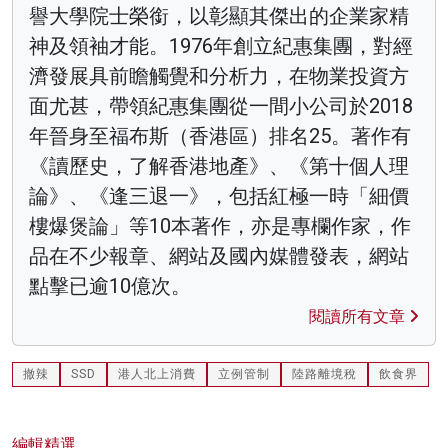
譽大學院士榮銜，以彰顯其傑出的企業家精
神及領袖才能。1976年創立紀惠集團，對經
濟發展具前瞻觸覺和分析力，在物業投資方
面尤甚，帶領紀惠集團從一間小公司於2018
年晉身至福布斯（香港區）排名25。著作有
《讀歷史，了解香港地產》、《第十個人理
論》、《逢三退一》，包括紅極一時「細價
樓爆煲論」等10本著作，亦是專欄作家，作
品在不少報章、網站及國內媒體發表，網站
點擊已逾10億次。
閱讀所有文章
撤辣
SSD
港人北上消費
立例管制
陸路離境稅
飲食界
編輯精選