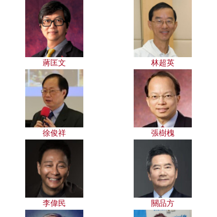
蔣匡文
林超英
徐俊祥
張樹槐
李偉民
關品方