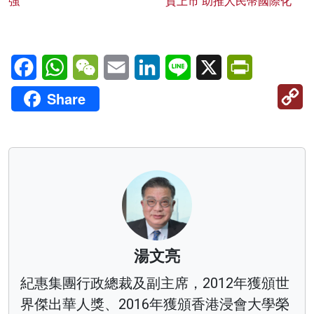
強
貨上市 助推人民幣國際化
Facebook
WhatsApp
WeChat
Email
LinkedIn
Line
X
PrintFriendl
C
Share
Li
湯文亮
紀惠集團行政總裁及副主席，2012年獲頒世
界傑出華人獎、2016年獲頒香港浸會大學榮