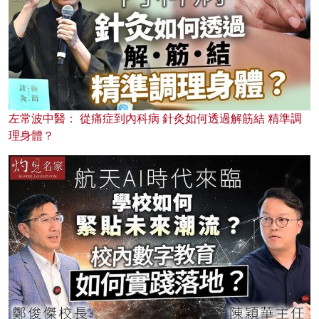
左常波中醫： 從痛症到內科病 針灸如何透過解筋結 精準調
理身體？