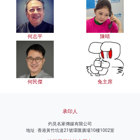
何志平
陳晴
何民傑
兔主席
承印人
灼見名家傳媒有限公司
地址 : 香港黃竹坑道21號環匯廣場10樓1002室