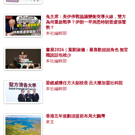
兔主席：美伊停戰協議變衝突導火線，雙方
為何重啟戰爭？伊朗一早洞悉特朗普虛張聲
勢？
本社編輯部
書展2026｜葉劉淑儀：最喜歡姐姐角色 無官
職說話包袱少
本社編輯部
梁鏡威獲任方大副校長 呂大樂加盟社科院
本社編輯部
香港五年規劃須提前布局大鵬灣
來文