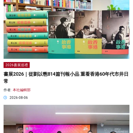
2026書展巡禮
書展2026｜從劉以鬯814篇刊報小品 重看香港60年代市井日
常
作者:
本社編輯部
2026-08-06