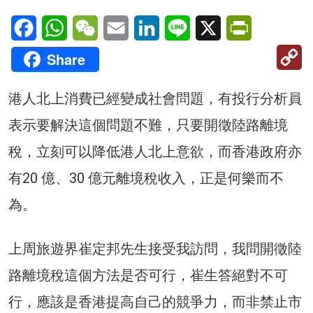
Facebook
WhatsApp
WeChat
Email
LinkedIn
Line
X
PrintFriendl
C
Share
Li
港人北上消費已經變成社會問題，有投行分析員
表示要解決這個問題不難，只要開徵陸路離境
稅，立刻可以降低港人北上意欲，而香港政府亦
有20 億、30 億元離境稅收入，正是何樂而不
為。
上周旅遊界崔定邦先生接受我訪問，我問開徵陸
路離境稅這個方法是否可行，崔生答絕對不可
行，應該是香港提高自己的競爭力，而非禁止市