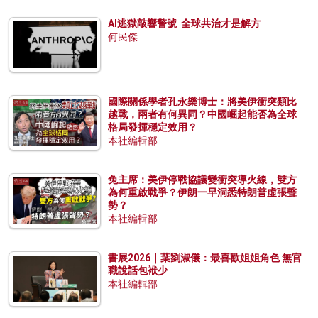
AI逃獄敲響警號 全球共治才是解方
何民傑
國際關係學者孔永樂博士：將美伊衝突類比
越戰，兩者有何異同？中國崛起能否為全球
格局發揮穩定效用？
本社編輯部
兔主席：美伊停戰協議變衝突導火線，雙方
為何重啟戰爭？伊朗一早洞悉特朗普虛張聲
勢？
本社編輯部
書展2026｜葉劉淑儀：最喜歡姐姐角色 無官
職說話包袱少
本社編輯部