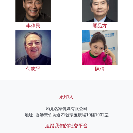
李偉民
關品方
何志平
陳晴
承印人
灼見名家傳媒有限公司
地址 : 香港黃竹坑道21號環匯廣場10樓1002室
追蹤我們的社交平台