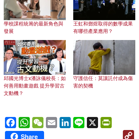
學校課程統籌的最新角色與
王虹和鄧煜取得的數學成果
發展
有哪些產業應用？
邱國光博士x潘詠儀校長：如
守護信任：莫讓託付成為傷
何善用動畫遊戲 提升學習古
害的契機
文動機？
Facebook
WhatsApp
WeChat
Email
LinkedIn
Line
X
PrintFriendl
C
Share
Li