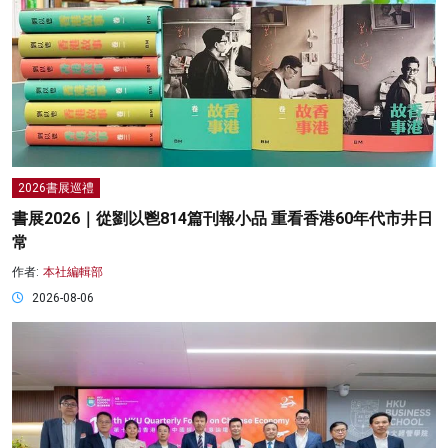
2026書展巡禮
書展2026｜從劉以鬯814篇刊報小品 重看香港60年代市井日
常
作者:
本社編輯部
2026-08-06