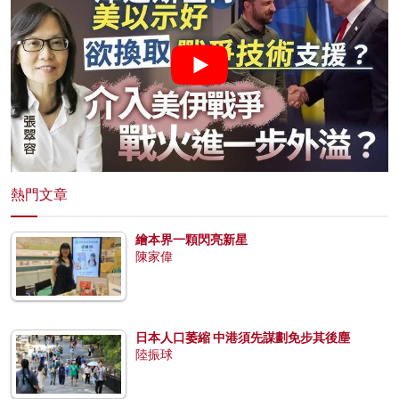
熱門文章
繪本界一顆閃亮新星
陳家偉
日本人口萎縮 中港須先謀劃免步其後塵
陸振球