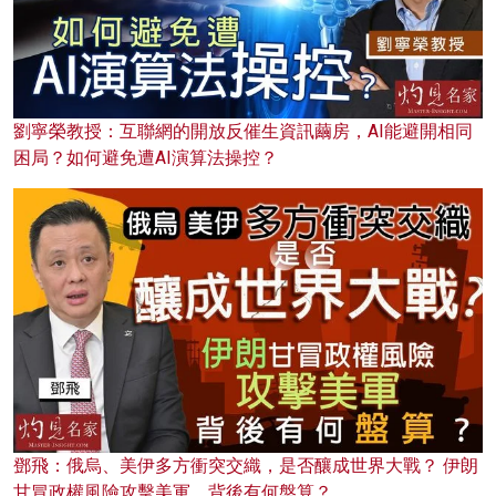
劉寧榮教授：互聯網的開放反催生資訊繭房，AI能避開相同
困局？如何避免遭AI演算法操控？
鄧飛：俄烏、美伊多方衝突交織，是否釀成世界大戰？ 伊朗
甘冒政權風險攻擊美軍，背後有何盤算？