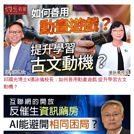
邱國光博士x潘詠儀校長：如何善用動畫遊戲 提升學習古文
動機？