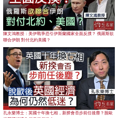
陳文鴻教授：美伊戰爭恐引伊斯蘭國家全面反撲？ 俄羅斯欲
聯合伊朗 對付北約美國？
孔永樂博士：英國十年換七相，新揆會否步前任後塵？脫歐