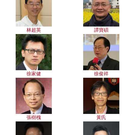
林超英
譚寶碩
徐家健
徐俊祥
張樹槐
黃氏