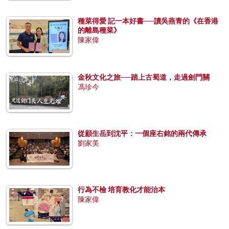
種菜得愛 記一本好書──讀吳燕青的《在香港
的離島種菜》
陳家偉
金秋文化之旅──踏上古蜀道，走過劍門關
馮珍今
從顧生岳到沈平：一個座右銘的兩代傳承
劉家美
行為不檢 培育教化才能治本
陳家偉