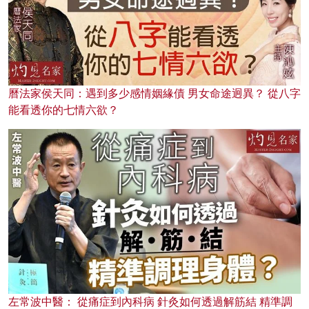
曆法家侯天同：遇到多少感情姻緣債 男女命途迥異？ 從八字
能看透你的七情六欲？
左常波中醫： 從痛症到內科病 針灸如何透過解筋結 精準調