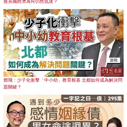
後英國經濟為何仍然低迷？
鄧飛：少子化衝擊「中小幼」教育根基 北都如何成為解決問
題關鍵？