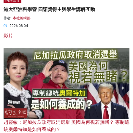
灼見教育
港大亞洲科學營 四諾獎得主與學生講解互動
作者:
本社編輯部
2026-08-04
影片
趙靈敏：尼加拉瓜政府取消選舉 美國為何視若無睹？ 專制總
統奧爾特加是如何養成的？