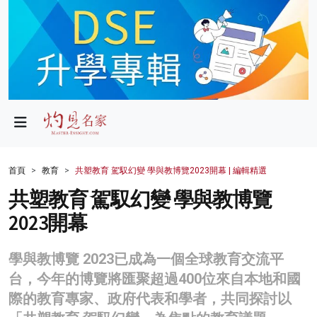
政局
教育
文化
財經
首頁
教育
共塑教育 駕馭幻變 學與教博覽2023開幕 | 編輯精選
生活
共塑教育 駕馭幻變 學與教博覽
2023開幕
健康
商業
學與教博覽 2023已成為一個全球教育交流平
台，今年的博覽將匯聚超過400位來自本地和國
科技
際的教育專家、政府代表和學者，共同探討以
影片