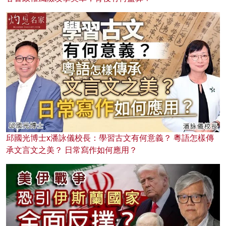
邱國光博士x潘詠儀校長：學習古文有何意義？ 粵語怎樣傳
承文言文之美？ 日常寫作如何應用？