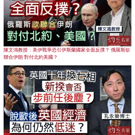
陳文鴻教授：美伊戰爭恐引伊斯蘭國家全面反撲？ 俄羅斯欲
聯合伊朗 對付北約美國？