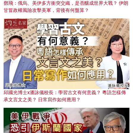
鄧飛：俄烏、美伊多方衝突交織，是否釀成世界大戰？ 伊朗
甘冒政權風險攻擊美軍，背後有何盤算？
邱國光博士x潘詠儀校長：學習古文有何意義？ 粵語怎樣傳
承文言文之美？ 日常寫作如何應用？