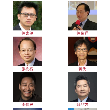
徐家健
徐俊祥
張樹槐
黃氏
李偉民
關品方