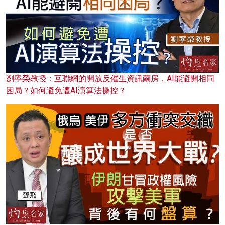
劉寧榮教授：互聯網的開放反催生資訊繭房，AI能避開相同
困局？如何避免遭AI演算法操控？