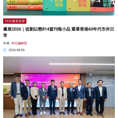
2026書展巡禮
書展2026｜從劉以鬯814篇刊報小品 重看香港60年代市井日
常
作者:
本社編輯部
2026-08-06