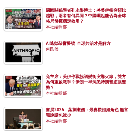
國際關係學者孔永樂博士：將美伊衝突類比
越戰，兩者有何異同？中國崛起能否為全球
格局發揮穩定效用？
本社編輯部
AI逃獄敲響警號 全球共治才是解方
何民傑
兔主席：美伊停戰協議變衝突導火線，雙方
為何重啟戰爭？伊朗一早洞悉特朗普虛張聲
勢？
本社編輯部
書展2026｜葉劉淑儀：最喜歡姐姐角色 無官
職說話包袱少
本社編輯部