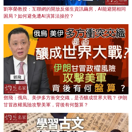
劉寧榮教授：互聯網的開放反催生資訊繭房，AI能避開相同
困局？如何避免遭AI演算法操控？
鄧飛：俄烏、美伊多方衝突交織，是否釀成世界大戰？ 伊朗
甘冒政權風險攻擊美軍，背後有何盤算？