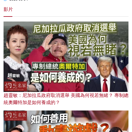
影片
趙靈敏：尼加拉瓜政府取消選舉 美國為何視若無睹？ 專制總
統奧爾特加是如何養成的？