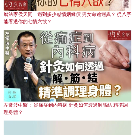
曆法家侯天同：遇到多少感情姻緣債 男女命途迥異？ 從八字
能看透你的七情六欲？
左常波中醫： 從痛症到內科病 針灸如何透過解筋結 精準調
理身體？