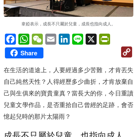
韋婭表示，成長不只屬於兒童，成長也指向成人。
Facebook
WhatsApp
WeChat
Email
LinkedIn
Line
X
PrintFriendl
C
Share
Li
在生活的道途上，人要經過多少苦難，才肯丟失
自己純然天性？人得經歷多少曲折，才肯放棄自
己與生俱來的寶貴童真？當長大的你，今日重讀
兒童文學作品，是否重拾自己曾經的足跡，會否
憶起兒時的那片太陽雨？
成長不只屬於兒童，也指向成人