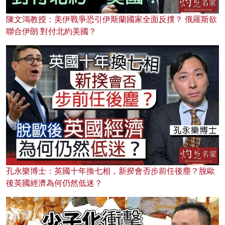
陳文鴻教授：美伊戰爭恐引伊斯蘭國家全面反撲？ 俄羅斯欲
聯合伊朗 對付北約美國？
孔永樂博士：英國十年換七相，新揆會否步前任後塵？脫歐
後英國經濟為何仍然低迷？