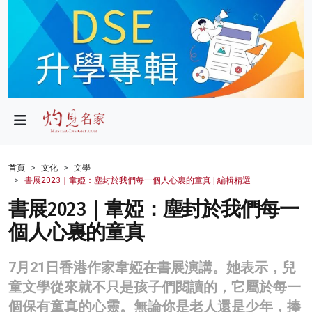
政局
教育
文化
財經
首頁
文化
文學
書展2023｜韋婭：塵封於我們每一個人心裏的童真 | 編輯精選
生活
書展2023｜韋婭：塵封於我們每一
健康
個人心裏的童真
商業
7月21日香港作家韋婭在書展演講。她表示，兒
科技
童文學從來就不只是孩子們閱讀的，它屬於每一
影片
個保有童真的心靈。無論你是老人還是少年，捧