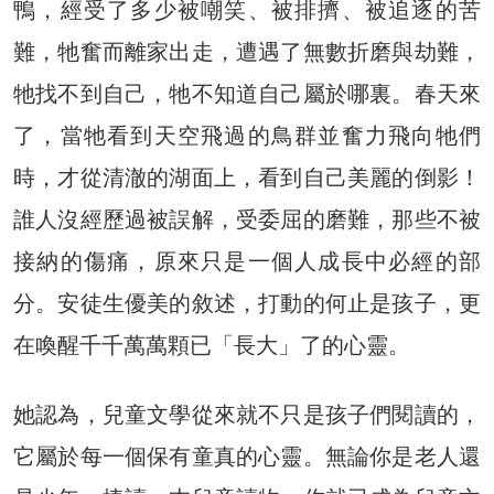
鴨，經受了多少被嘲笑、被排擠、被追逐的苦
難，牠奮而離家出走，遭遇了無數折磨與劫難，
牠找不到自己，牠不知道自己屬於哪裏。春天來
了，當牠看到天空飛過的鳥群並奮力飛向牠們
時，才從清澈的湖面上，看到自己美麗的倒影！
誰人沒經歷過被誤解，受委屈的磨難，那些不被
接納的傷痛，原來只是一個人成長中必經的部
分。安徒生優美的敘述，打動的何止是孩子，更
在喚醒千千萬萬顆已「長大」了的心靈。
她認為，兒童文學從來就不只是孩子們閱讀的，
它屬於每一個保有童真的心靈。無論你是老人還