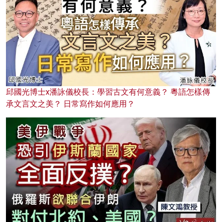
邱國光博士x潘詠儀校長：學習古文有何意義？ 粵語怎樣傳
承文言文之美？ 日常寫作如何應用？