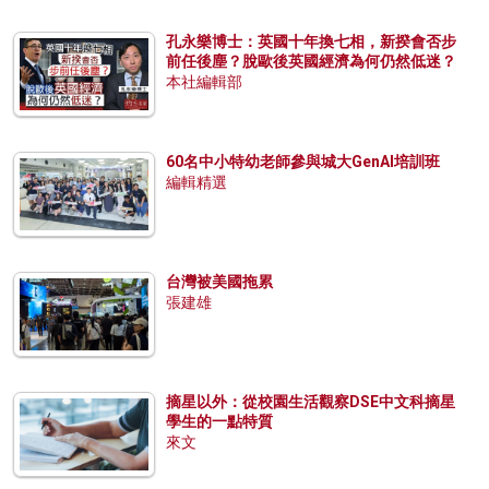
孔永樂博士：英國十年換七相，新揆會否步
前任後塵？脫歐後英國經濟為何仍然低迷？
本社編輯部
60名中小特幼老師參與城大GenAI培訓班
編輯精選
台灣被美國拖累
張建雄
摘星以外：從校園生活觀察DSE中文科摘星
學生的一點特質
來文