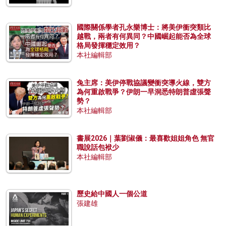
國際關係學者孔永樂博士：將美伊衝突類比
越戰，兩者有何異同？中國崛起能否為全球
格局發揮穩定效用？
本社編輯部
兔主席：美伊停戰協議變衝突導火線，雙方
為何重啟戰爭？伊朗一早洞悉特朗普虛張聲
勢？
本社編輯部
書展2026｜葉劉淑儀：最喜歡姐姐角色 無官
職說話包袱少
本社編輯部
歷史給中國人一個公道
張建雄