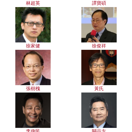
林超英
譚寶碩
徐家健
徐俊祥
張樹槐
黃氏
李偉民
關品方