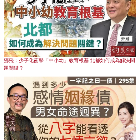
鄧飛：少子化衝擊「中小幼」教育根基 北都如何成為解決問
題關鍵？