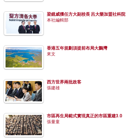
梁鏡威獲任方大副校長 呂大樂加盟社科院
本社編輯部
香港五年規劃須提前布局大鵬灣
來文
西方世界兩批政客
張建雄
市區再生局範式實現真正的市區重建3.0
張量童