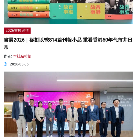
2026書展巡禮
書展2026｜從劉以鬯814篇刊報小品 重看香港60年代市井日
常
作者:
本社編輯部
2026-08-06