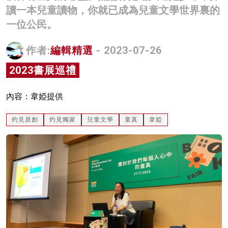
讀一本兒童讀物，你就已成為兒童文學世界裏的
名家榜
一位公民。
灼見活動
作者:
編輯精選
- 2023-07-26
關於我們
2023書展巡禮
內容：韋婭提供
灼見原創
灼見獨家
兒童文學
童真
韋婭