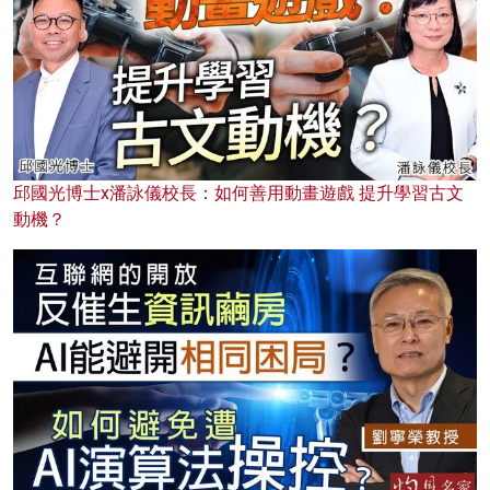
邱國光博士x潘詠儀校長：如何善用動畫遊戲 提升學習古文
動機？