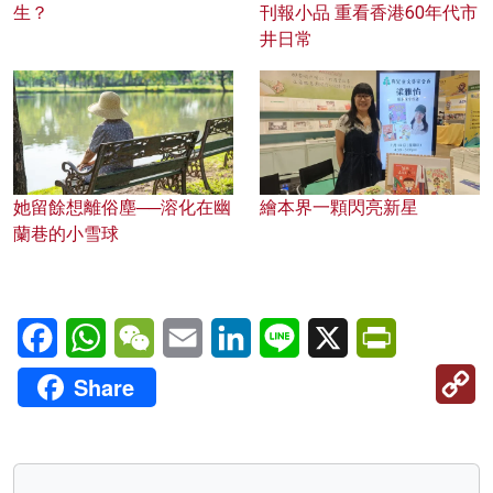
生？
刊報小品 重看香港60年代市
井日常
她留餘想離俗塵──溶化在幽
繪本界一顆閃亮新星
蘭巷的小雪球
Facebook
WhatsApp
WeChat
Email
LinkedIn
Line
X
PrintFriendl
C
Share
Li