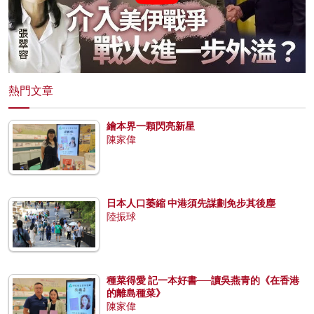
熱門文章
繪本界一顆閃亮新星
陳家偉
日本人口萎縮 中港須先謀劃免步其後塵
陸振球
種菜得愛 記一本好書──讀吳燕青的《在香港
的離島種菜》
陳家偉