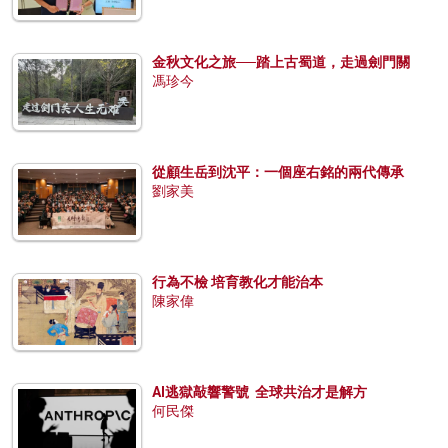
金秋文化之旅──踏上古蜀道，走過劍門關
馮珍今
從顧生岳到沈平：一個座右銘的兩代傳承
劉家美
行為不檢 培育教化才能治本
陳家偉
AI逃獄敲響警號 全球共治才是解方
何民傑