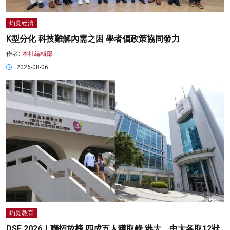
灼見經濟
K型分化 科技難解內需之困 學者倡政策協同發力
作者:
本社編輯部
2026-08-06
灼見教育
DSE 2026｜聯招放榜 四成五人獲取錄 港大、中大各取12狀