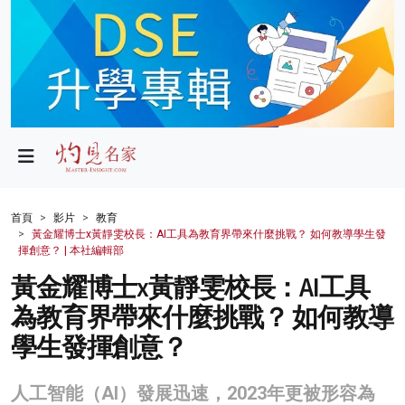
政局
教育
文化
財經
首頁
影片
教育
黃金耀博士x黃靜雯校長：AI工具為教育界帶來什麼挑戰？ 如何教導學生發
生活
揮創意？ | 本社編輯部
黃金耀博士x黃靜雯校長：AI工具
健康
為教育界帶來什麼挑戰？ 如何教導
商業
學生發揮創意？
科技
人工智能（AI）發展迅速，2023年更被形容為
影片