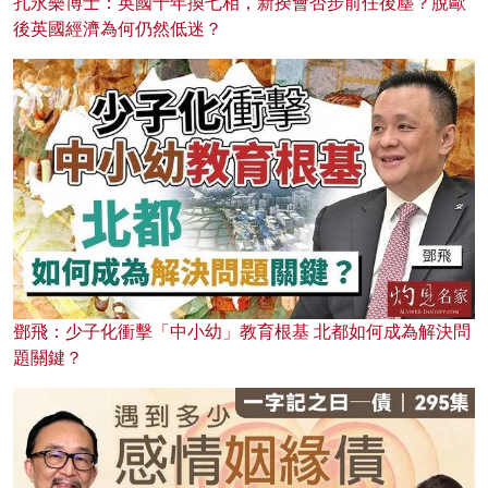
孔永樂博士：英國十年換七相，新揆會否步前任後塵？脫歐
後英國經濟為何仍然低迷？
鄧飛：少子化衝擊「中小幼」教育根基 北都如何成為解決問
題關鍵？