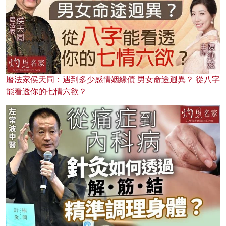
曆法家侯天同：遇到多少感情姻緣債 男女命途迥異？ 從八字
能看透你的七情六欲？