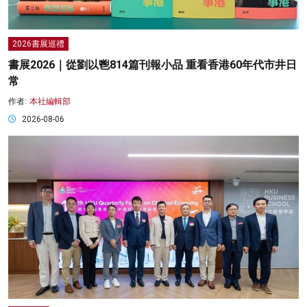
2026書展巡禮
書展2026｜從劉以鬯814篇刊報小品 重看香港60年代市井日
常
作者:
本社編輯部
2026-08-06