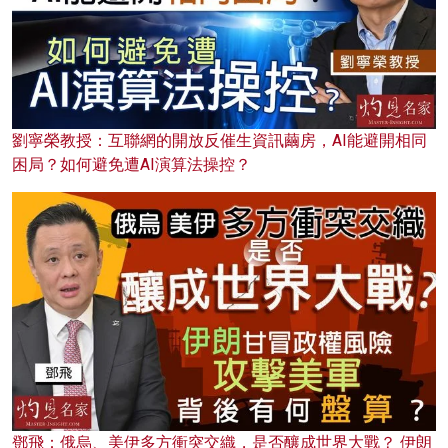
劉寧榮教授：互聯網的開放反催生資訊繭房，AI能避開相同
困局？如何避免遭AI演算法操控？
鄧飛：俄烏、美伊多方衝突交織，是否釀成世界大戰？ 伊朗