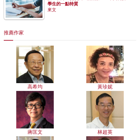
學生的一點特質
來文
推薦作家
高希均
黃珍妮
蔣匡文
林超英