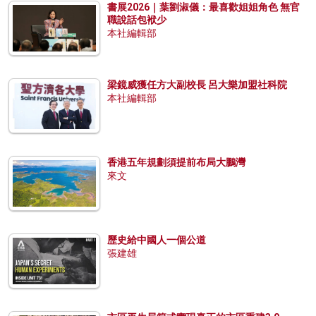
書展2026｜葉劉淑儀：最喜歡姐姐角色 無官
職說話包袱少
本社編輯部
梁鏡威獲任方大副校長 呂大樂加盟社科院
本社編輯部
香港五年規劃須提前布局大鵬灣
來文
歷史給中國人一個公道
張建雄