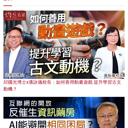
邱國光博士x潘詠儀校長：如何善用動畫遊戲 提升學習古文
動機？