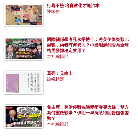
行為不檢 培育教化才能治本
陳家偉
國際關係學者孔永樂博士：將美伊衝突類比
越戰，兩者有何異同？中國崛起能否為全球
格局發揮穩定效用？
本社編輯部
葛亮：見南山
編輯精選
兔主席：美伊停戰協議變衝突導火線，雙方
為何重啟戰爭？伊朗一早洞悉特朗普虛張聲
勢？
本社編輯部