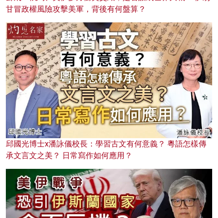
甘冒政權風險攻擊美軍，背後有何盤算？
邱國光博士x潘詠儀校長：學習古文有何意義？ 粵語怎樣傳
承文言文之美？ 日常寫作如何應用？