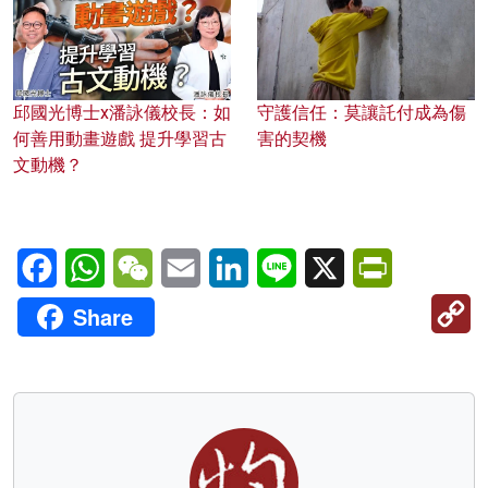
邱國光博士x潘詠儀校長：如
守護信任：莫讓託付成為傷
何善用動畫遊戲 提升學習古
害的契機
文動機？
Facebook
WhatsApp
WeChat
Email
LinkedIn
Line
X
PrintFriendl
C
Share
Li