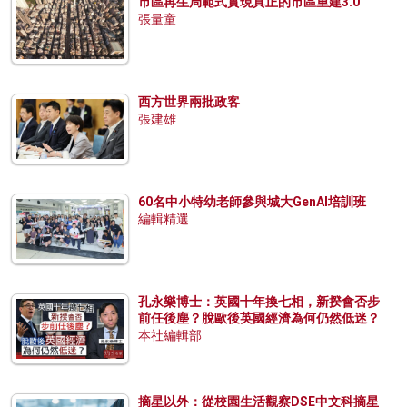
市區再生局範式實現真正的市區重建3.0
張量童
西方世界兩批政客
張建雄
60名中小特幼老師參與城大GenAI培訓班
編輯精選
孔永樂博士：英國十年換七相，新揆會否步
前任後塵？脫歐後英國經濟為何仍然低迷？
本社編輯部
摘星以外：從校園生活觀察DSE中文科摘星