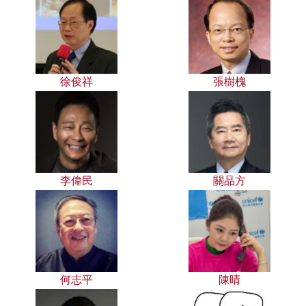
徐俊祥
張樹槐
李偉民
關品方
何志平
陳晴