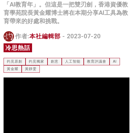
「AI教育年」。但這是一把雙刃劍，香港資優教
名家榜
育學苑院長黃金耀博士將在本期分享AI工具為教
灼見活動
育帶來的好處和挑戰。
關於我們
作者:
本社編輯部
- 2023-07-20
冷思熱話
灼見原創
灼見獨家
創意
人工智能
教育評議會
AI
黃金耀
黃靜雯