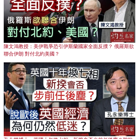
陳文鴻教授：美伊戰爭恐引伊斯蘭國家全面反撲？ 俄羅斯欲
聯合伊朗 對付北約美國？