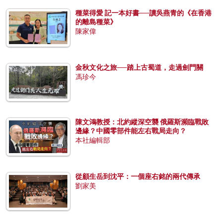
種菜得愛 記一本好書──讀吳燕青的《在香港
的離島種菜》
陳家偉
金秋文化之旅──踏上古蜀道，走過劍門關
馮珍今
陳文鴻教授：北約縱深空襲 俄羅斯瀕臨戰敗
邊緣？中國零部件能左右戰局走向？
本社編輯部
從顧生岳到沈平：一個座右銘的兩代傳承
劉家美