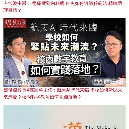
左常波中醫： 從痛症到內科病 針灸如何透過解筋結 精準調
理身體？
鄭俊傑校長X陳穎華主任：航天AI時代來臨 學校如何緊貼未
來潮流？校內數字教育如何實踐落地？