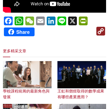
Facebook
WhatsApp
WeChat
Email
LinkedIn
Line
X
PrintFriendl
C
Share
Li
更多精采文章
學校課程統籌的最新角色與
王虹和鄧煜取得的數學成果
發展
有哪些產業應用？