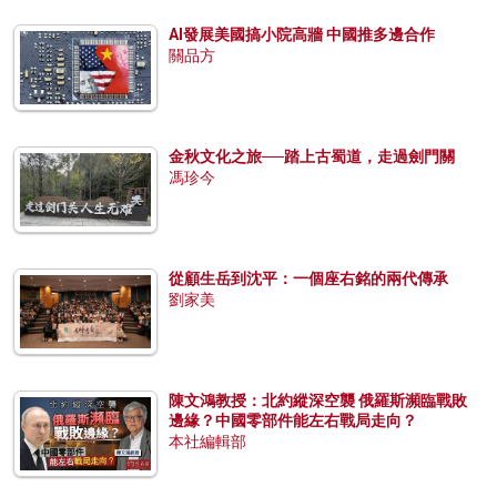
AI發展美國搞小院高牆 中國推多邊合作
關品方
金秋文化之旅──踏上古蜀道，走過劍門關
馮珍今
從顧生岳到沈平：一個座右銘的兩代傳承
劉家美
陳文鴻教授：北約縱深空襲 俄羅斯瀕臨戰敗
邊緣？中國零部件能左右戰局走向？
本社編輯部