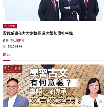
灼見教育
梁鏡威獲任方大副校長 呂大樂加盟社科院
作者:
本社編輯部
2026-08-01
影片