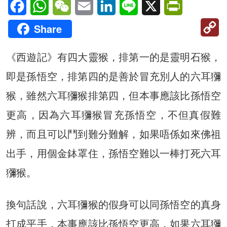
Facebook
WhatsApp
WeChat
Email
LinkedIn
Line
X
PrintFriendl
C
Share
Li
《西遊記》有四大靈猴，排第一的是靈明石猴，
即是孫悟空，排第四的是善於冒充別人的六耳獼
猴，雖然六耳獼猴排第四，但本事應該比孫悟空
更高，因為六耳獼猴冒充孫悟空，不但真假難
辨，而且可以鬥到難分難解，如果唔係如來佛祖
出手，用個金鉢罩住，孫悟空難以一棒打死六耳
獼猴。
換句話說，六耳獼猴的假身可以同孫悟空的真身
打成平手，本事應該比孫悟空更高，如果六耳獼