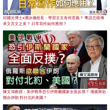
邱國光博士x潘詠儀校長：學習古文有何意義？ 粵語怎樣傳
承文言文之美？ 日常寫作如何應用？
陳文鴻教授：美伊戰爭恐引伊斯蘭國家全面反撲？ 俄羅斯欲
聯合伊朗 對付北約美國？