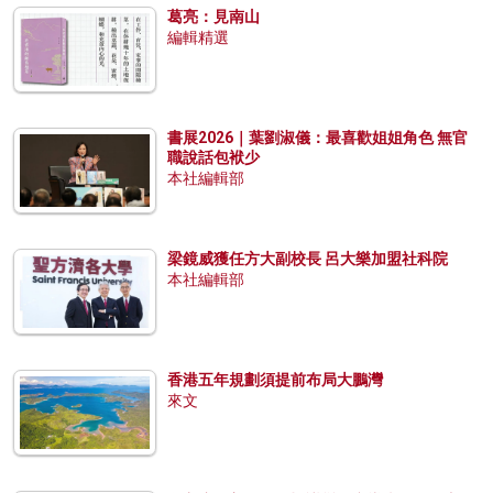
葛亮：見南山
編輯精選
書展2026｜葉劉淑儀：最喜歡姐姐角色 無官
職說話包袱少
本社編輯部
梁鏡威獲任方大副校長 呂大樂加盟社科院
本社編輯部
香港五年規劃須提前布局大鵬灣
來文