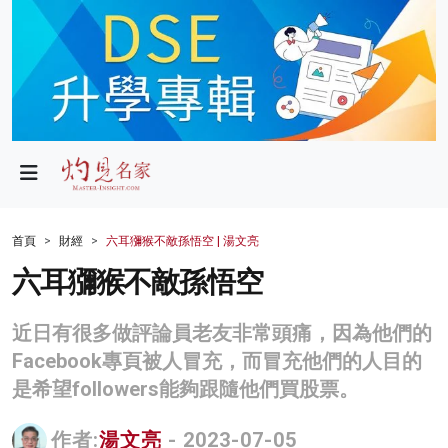
政局
教育
文化
財經
首頁
財經
六耳獼猴不敵孫悟空 | 湯文亮
生活
六耳獼猴不敵孫悟空
健康
近日有很多做評論員老友非常頭痛，因為他們的
商業
Facebook專頁被人冒充，而冒充他們的人目的
是希望followers能夠跟隨他們買股票。
科技
影片
作者:
湯文亮
- 2023-07-05