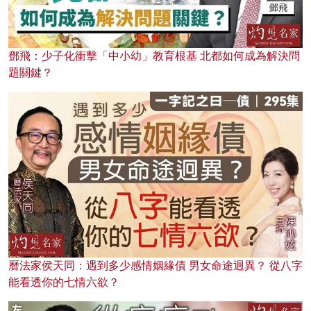
鄧飛：少子化衝擊「中小幼」教育根基 北都如何成為解決問
題關鍵？
曆法家侯天同：遇到多少感情姻緣債 男女命途迥異？ 從八字
能看透你的七情六欲？