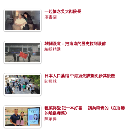
一起懷念吳大猷院長
廖書蘭
雄關漫道：把遙遠的歷史拉到眼前
編輯精選
日本人口萎縮 中港須先謀劃免步其後塵
陸振球
種菜得愛 記一本好書──讀吳燕青的《在香港
的離島種菜》
陳家偉