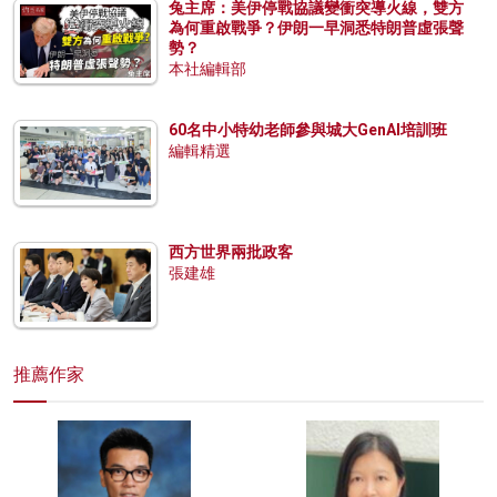
兔主席：美伊停戰協議變衝突導火線，雙方
為何重啟戰爭？伊朗一早洞悉特朗普虛張聲
勢？
本社編輯部
60名中小特幼老師參與城大GenAI培訓班
編輯精選
西方世界兩批政客
張建雄
推薦作家