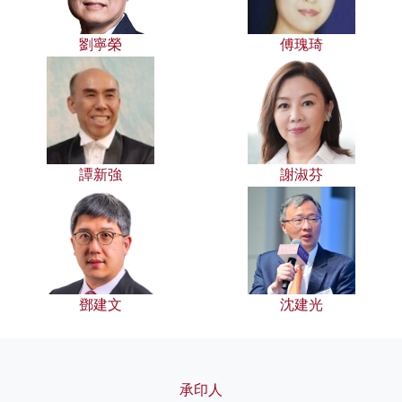
劉寧榮
傅瑰琦
譚新強
謝淑芬
鄧建文
沈建光
承印人