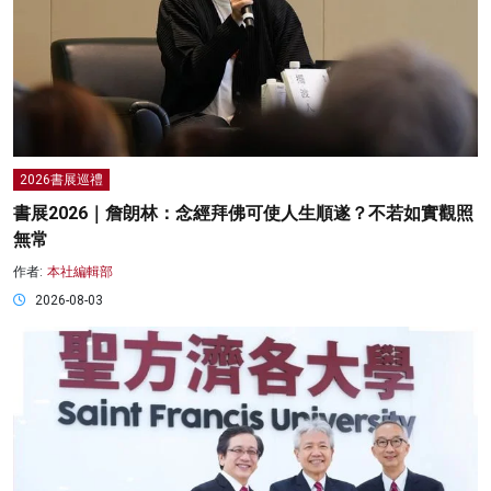
2026書展巡禮
書展2026｜詹朗林：念經拜佛可使人生順遂？不若如實觀照
無常
作者:
本社編輯部
2026-08-03