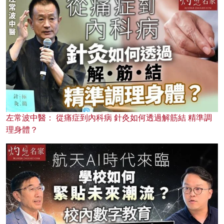
左常波中醫： 從痛症到內科病 針灸如何透過解筋結 精準調
理身體？