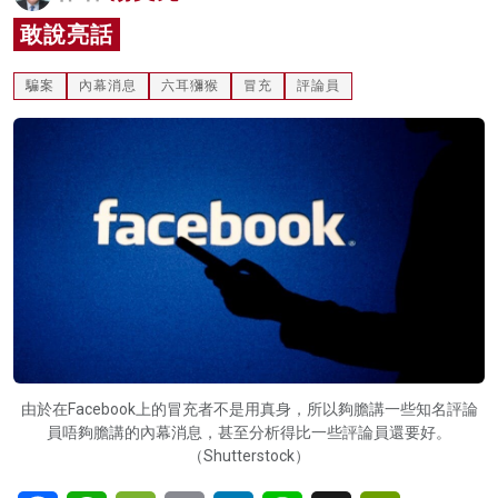
名家榜
敢說亮話
灼見活動
騙案
內幕消息
六耳獼猴
冒充
評論員
關於我們
由於在Facebook上的冒充者不是用真身，所以夠膽講一些知名評論
員唔夠膽講的內幕消息，甚至分析得比一些評論員還要好。
（Shutterstock）