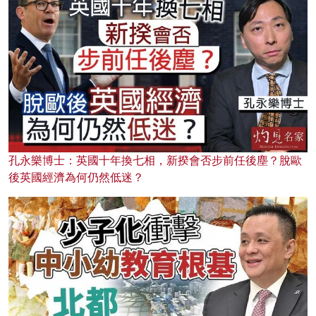
孔永樂博士：英國十年換七相，新揆會否步前任後塵？脫歐
後英國經濟為何仍然低迷？