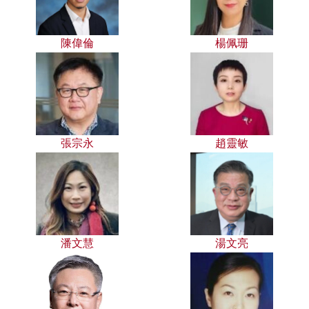
陳偉倫
楊佩珊
張宗永
趙靈敏
潘文慧
湯文亮