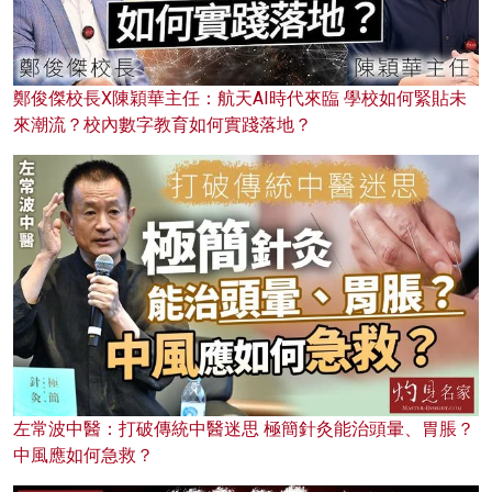
鄭俊傑校長X陳穎華主任：航天AI時代來臨 學校如何緊貼未
來潮流？校內數字教育如何實踐落地？
左常波中醫：打破傳統中醫迷思 極簡針灸能治頭暈、胃脹？
中風應如何急救？