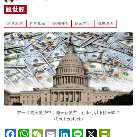
名家榜
觀世錄
灼見活動
灼見原創
灼見獨家
美國國債
財政赤字
債務違約
關於我們
在一片去美債聲中，哪來新債主，利率可以下得來嗎？
（Shutterstock）
Facebook
WhatsApp
WeChat
Email
LinkedIn
Line
X
PrintFriendl