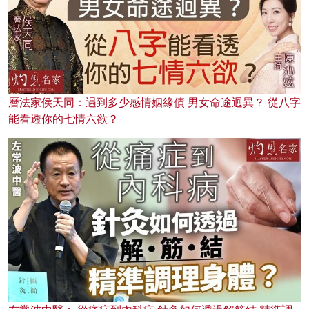
曆法家侯天同：遇到多少感情姻緣債 男女命途迥異？ 從八字
能看透你的七情六欲？