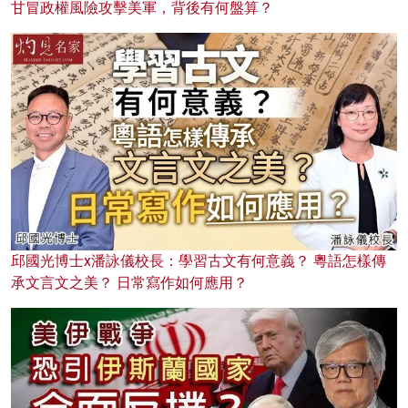
甘冒政權風險攻擊美軍，背後有何盤算？
邱國光博士x潘詠儀校長：學習古文有何意義？ 粵語怎樣傳
承文言文之美？ 日常寫作如何應用？