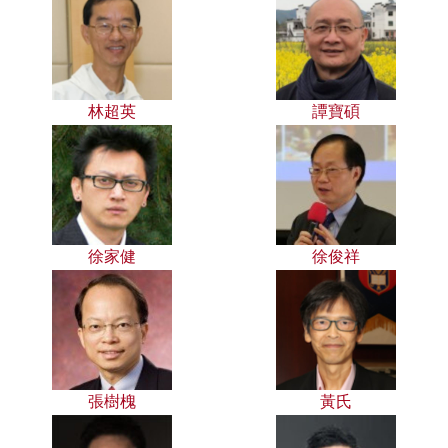
林超英
譚寶碩
徐家健
徐俊祥
張樹槐
黃氏