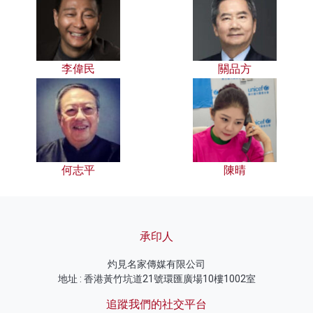
李偉民
關品方
何志平
陳晴
承印人
灼見名家傳媒有限公司
地址 : 香港黃竹坑道21號環匯廣場10樓1002室
追蹤我們的社交平台