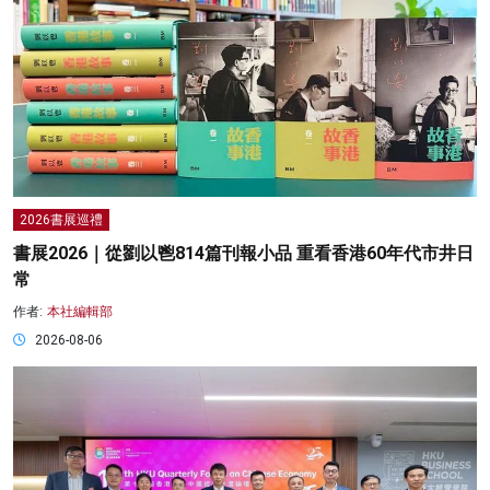
2026書展巡禮
書展2026｜從劉以鬯814篇刊報小品 重看香港60年代市井日
常
作者:
本社編輯部
2026-08-06