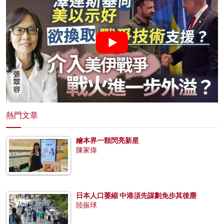
熱門文章
繪本界一顆閃亮新星
陳家偉
日本人口萎縮 中港須先謀劃免步其後塵
陸振球