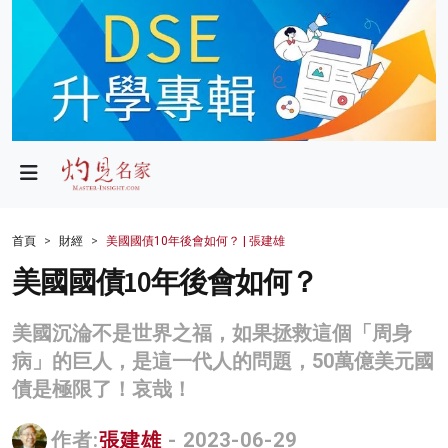
政局
教育
文化
財經
首頁
財經
美國國債10年後會如何？ | 張建雄
生活
美國國債10年後會如何？
健康
美國沉淪不是世界之福，如果拯救這個「周身
商業
病」的巨人，是這一代人的問題，50萬億美元國
債是極限了！哀哉！
科技
影片
作者:
張建雄
- 2023-06-29