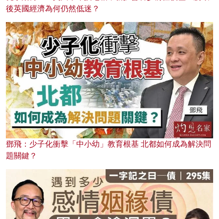
後英國經濟為何仍然低迷？
鄧飛：少子化衝擊「中小幼」教育根基 北都如何成為解決問
題關鍵？