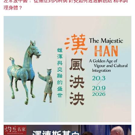
左常波中醫： 從痛症到內科病 針灸如何透過解筋結 精準調
理身體？