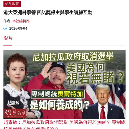
灼見教育
港大亞洲科學營 四諾獎得主與學生講解互動
作者:
本社編輯部
2026-08-04
影片
趙靈敏：尼加拉瓜政府取消選舉 美國為何視若無睹？ 專制總