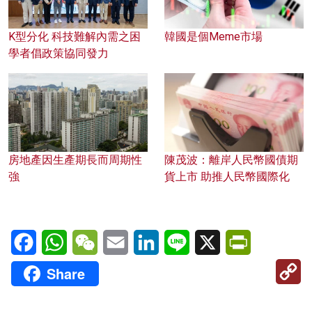
K型分化 科技難解內需之困
韓國是個Meme市場
學者倡政策協同發力
房地產因生產期長而周期性
陳茂波：離岸人民幣國債期
強
貨上市 助推人民幣國際化
Facebook
WhatsApp
WeChat
Email
LinkedIn
Line
X
PrintFriendl
C
Share
Li