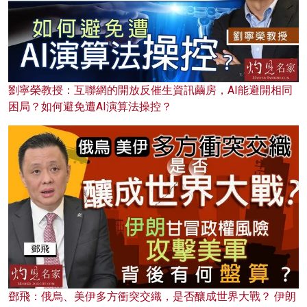
劉寧榮教授：互聯網的開放反催生資訊繭房，AI能避開相同
困局？如何避免遭AI演算法操控？
鄧飛：俄烏、美伊多方衝突交織，是否釀成世界大戰？ 伊朗