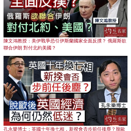
陳文鴻教授：美伊戰爭恐引伊斯蘭國家全面反撲？ 俄羅斯欲
聯合伊朗 對付北約美國？
孔永樂博士：英國十年換七相，新揆會否步前任後塵？脫歐