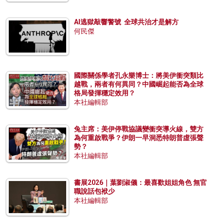
AI逃獄敲響警號 全球共治才是解方
何民傑
國際關係學者孔永樂博士：將美伊衝突類比
越戰，兩者有何異同？中國崛起能否為全球
格局發揮穩定效用？
本社編輯部
兔主席：美伊停戰協議變衝突導火線，雙方
為何重啟戰爭？伊朗一早洞悉特朗普虛張聲
勢？
本社編輯部
書展2026｜葉劉淑儀：最喜歡姐姐角色 無官
職說話包袱少
本社編輯部