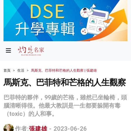
政局
教育
文化
財經
首頁
生活
馬斯克、巴菲特和芒格的人生觀察 | 張建雄
生活
馬斯克、巴菲特和芒格的人生觀察
健康
巴菲特的夥伴，99歲的芒格，雖然已坐輪椅，頭
商業
腦清晰得很。他最大教訓是一生都要躲開有毒
（toxic）的人和事。
科技
影片
作者:
張建雄
- 2023-06-26