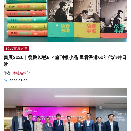
2026書展巡禮
書展2026｜從劉以鬯814篇刊報小品 重看香港60年代市井日
常
作者:
本社編輯部
2026-08-06