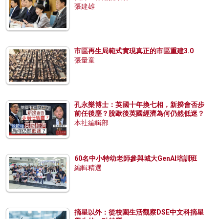
張建雄
市區再生局範式實現真正的市區重建3.0
張量童
孔永樂博士：英國十年換七相，新揆會否步
前任後塵？脫歐後英國經濟為何仍然低迷？
本社編輯部
60名中小特幼老師參與城大GenAI培訓班
編輯精選
摘星以外：從校園生活觀察DSE中文科摘星