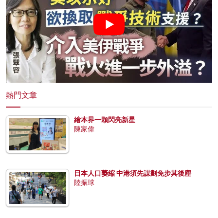
熱門文章
繪本界一顆閃亮新星
陳家偉
日本人口萎縮 中港須先謀劃免步其後塵
陸振球