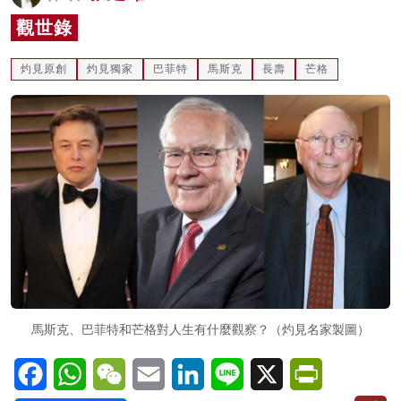
名家榜
觀世錄
灼見活動
灼見原創
灼見獨家
巴菲特
馬斯克
長壽
芒格
關於我們
馬斯克、巴菲特和芒格對人生有什麼觀察？（灼見名家製圖）
Facebook
WhatsApp
WeChat
Email
LinkedIn
Line
X
PrintFriendl