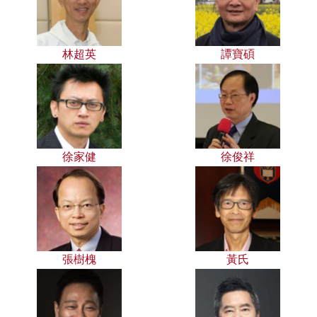
林超英
譚寶碩
徐家健
徐俊祥
張樹槐
黃氏