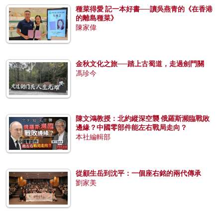
種菜得愛 記一本好書──讀吳燕青的《在香港
的離島種菜》
陳家偉
金秋文化之旅──踏上古蜀道，走過劍門關
馮珍今
陳文鴻教授：北約縱深空襲 俄羅斯瀕臨戰敗
邊緣？中國零部件能左右戰局走向？
本社編輯部
從顧生岳到沈平：一個座右銘的兩代傳承
劉家美