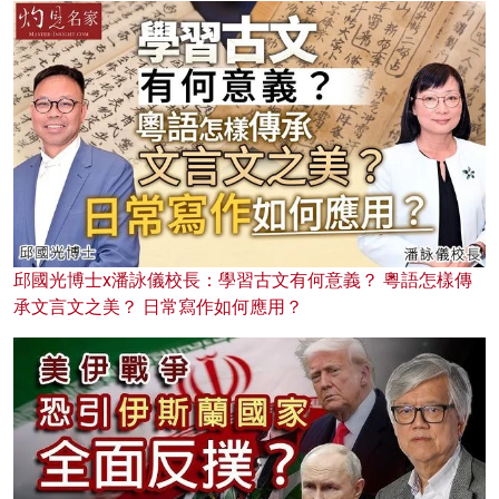
邱國光博士x潘詠儀校長：學習古文有何意義？ 粵語怎樣傳
承文言文之美？ 日常寫作如何應用？