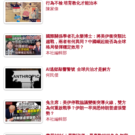
行為不檢 培育教化才能治本
陳家偉
國際關係學者孔永樂博士：將美伊衝突類比
越戰，兩者有何異同？中國崛起能否為全球
格局發揮穩定效用？
本社編輯部
AI逃獄敲響警號 全球共治才是解方
何民傑
兔主席：美伊停戰協議變衝突導火線，雙方
為何重啟戰爭？伊朗一早洞悉特朗普虛張聲
勢？
本社編輯部