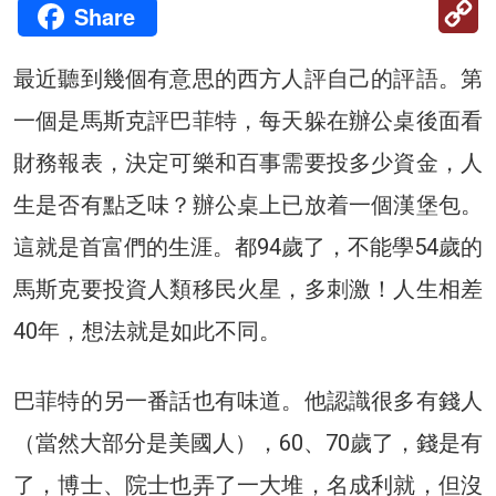
C
Share
Li
最近聽到幾個有意思的西方人評自己的評語。第
一個是馬斯克評巴菲特，每天躲在辦公桌後面看
財務報表，決定可樂和百事需要投多少資金，人
生是否有點乏味？辦公桌上已放着一個漢堡包。
這就是首富們的生涯。都94歲了，不能學54歲的
馬斯克要投資人類移民火星，多刺激！人生相差
40年，想法就是如此不同。
巴菲特的另一番話也有味道。他認識很多有錢人
（當然大部分是美國人），60、70歲了，錢是有
了，博士、院士也弄了一大堆，名成利就，但沒