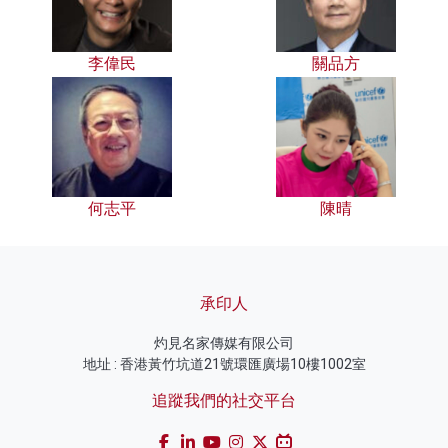
李偉民
關品方
何志平
陳晴
承印人
灼見名家傳媒有限公司
地址 : 香港黃竹坑道21號環匯廣場10樓1002室
追蹤我們的社交平台