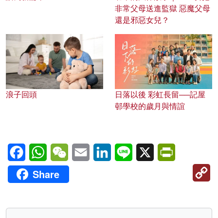
非常父母送進監獄 惡魔父母
還是邪惡女兒？
浪子回頭
日落以後 彩虹長留──記屋
邨學校的歲月與情誼
Facebook
WhatsApp
WeChat
Email
LinkedIn
Line
X
PrintFriendl
C
Share
Li