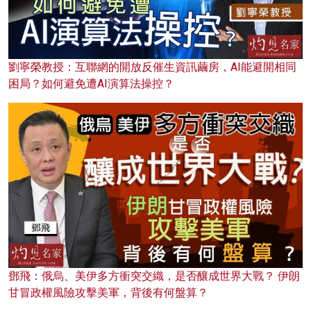
劉寧榮教授：互聯網的開放反催生資訊繭房，AI能避開相同
困局？如何避免遭AI演算法操控？
鄧飛：俄烏、美伊多方衝突交織，是否釀成世界大戰？ 伊朗
甘冒政權風險攻擊美軍，背後有何盤算？