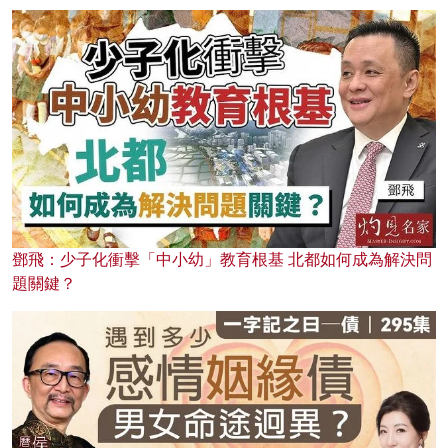
鄧飛：少子化衝擊「中小幼」教育根基 北都如何成為解決問
題關鍵？