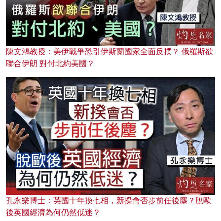
陳文鴻教授：美伊戰爭恐引伊斯蘭國家全面反撲？ 俄羅斯欲
聯合伊朗 對付北約美國？
孔永樂博士：英國十年換七相，新揆會否步前任後塵？脫歐
後英國經濟為何仍然低迷？