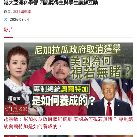
港大亞洲科學營 四諾獎得主與學生講解互動
作者:
本社編輯部
2026-08-04
影片
趙靈敏：尼加拉瓜政府取消選舉 美國為何視若無睹？ 專制總
統奧爾特加是如何養成的？