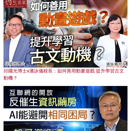
邱國光博士x潘詠儀校長：如何善用動畫遊戲 提升學習古文
動機？