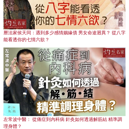
曆法家侯天同：遇到多少感情姻緣債 男女命途迥異？ 從八字
能看透你的七情六欲？
左常波中醫： 從痛症到內科病 針灸如何透過解筋結 精準調
理身體？