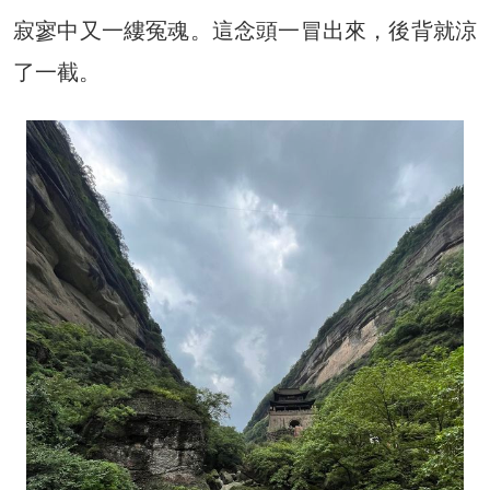
寂寥中又一縷冤魂。這念頭一冒出來，後背就涼
了一截。