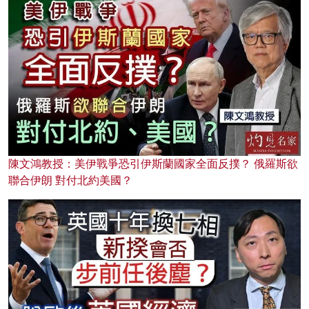
陳文鴻教授：美伊戰爭恐引伊斯蘭國家全面反撲？ 俄羅斯欲
聯合伊朗 對付北約美國？