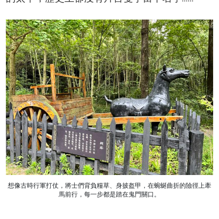
想像古時行軍打仗，將士們背負糧草、身披盔甲，在蜿蜒曲折的險徑上牽
馬前行，每一步都是踏在鬼門關口。