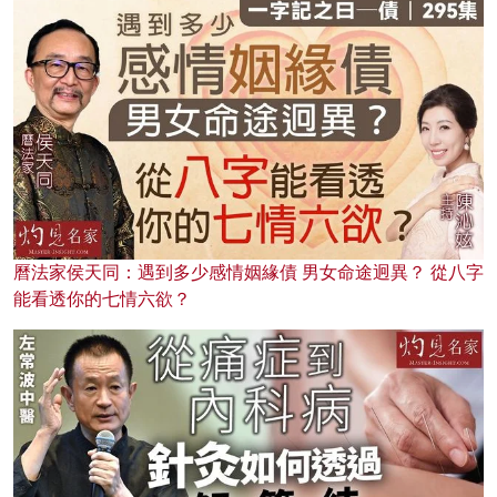
曆法家侯天同：遇到多少感情姻緣債 男女命途迥異？ 從八字
能看透你的七情六欲？