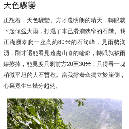
天色驟變
正想着，天色驟變。方才還明朗的晴天，轉眼就
下起傾盆大雨，打濕了本已滑溜狹窄的石階。我
正蹣跚攀爬一座高約80米的石筍峰，見雨勢洶
湧，剛才還能看見遠處山脊的輪廓，轉眼就被雨
線擦掉，能見度只剩前方20至30米，只得尋一塊
稍微平坦的大石暫歇。當我撐着傘獨立於崖側，
心裏竟生出幾分超然。