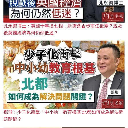
孔永樂博士：英國十年換七相，新揆會否步前任後塵？脫歐
後英國經濟為何仍然低迷？
鄧飛：少子化衝擊「中小幼」教育根基 北都如何成為解決問
題關鍵？