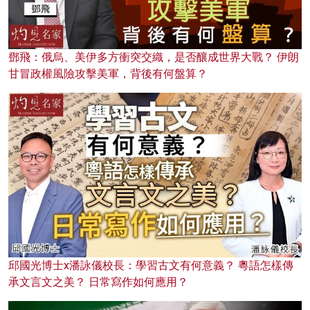
鄧飛：俄烏、美伊多方衝突交織，是否釀成世界大戰？ 伊朗
甘冒政權風險攻擊美軍，背後有何盤算？
邱國光博士x潘詠儀校長：學習古文有何意義？ 粵語怎樣傳
承文言文之美？ 日常寫作如何應用？