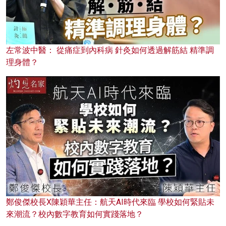
左常波中醫： 從痛症到內科病 針灸如何透過解筋結 精準調
理身體？
鄭俊傑校長X陳穎華主任：航天AI時代來臨 學校如何緊貼未
來潮流？校內數字教育如何實踐落地？