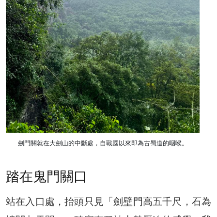
劍門關就在大劍山的中斷處，自戰國以來即為古蜀道的咽喉。
踏在鬼門關口
站在入口處，抬頭只見「劍壁門高五千尺，石為