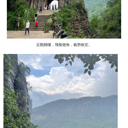
近觀關樓，飛簷翹角，氣勢恢宏。