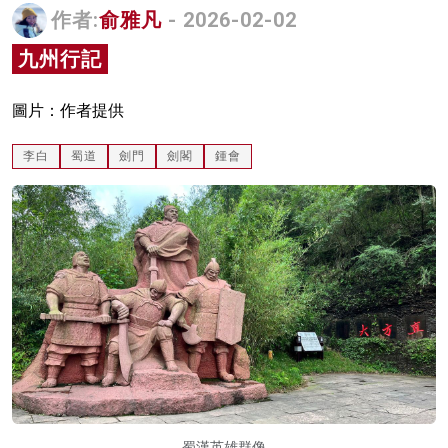
作者:
俞雅凡
- 2026-02-02
名家榜
九州行記
灼見活動
關於我們
圖片：作者提供
李白
蜀道
劍門
劍閣
鍾會
蜀漢英雄群像