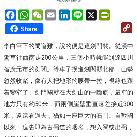
Facebook
WhatsApp
WeChat
Email
LinkedIn
Line
X
PrintFriendl
C
Share
Li
李白筆下的蜀道難，說的便是這劍門關。從漢中
駕車往西南走200公里，三個小時就能到達四川
省廣元市的劍閣。等車子拐進劍閣縣北部，山勢
忽然收緊，像有人把地形的腰帶一拉，視線也跟
着變窄了。劍門關就在大劍山的中斷處，最窄的
地方只有約50米，而兩側崖壁垂直落差接近300
米，遠遠看過去，猶如一座巨大的石門。自戰國
以來，這裏即為古蜀道的咽喉，想入蜀或出蜀，