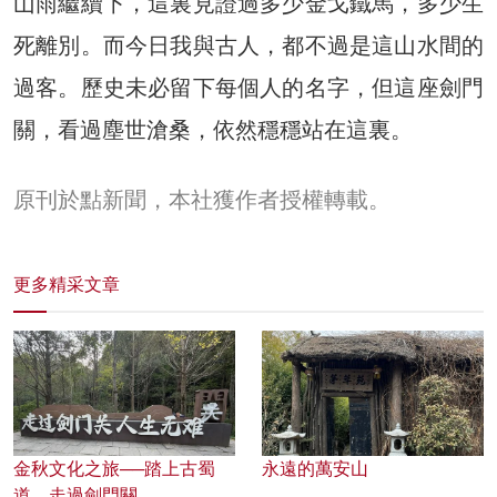
山雨繼續下，這裏見證過多少金戈鐵馬，多少生
死離別。而今日我與古人，都不過是這山水間的
過客。歷史未必留下每個人的名字，但這座劍門
關，看過塵世滄桑，依然穩穩站在這裏。
原刊於點新聞，本社獲作者授權轉載。
更多精采文章
金秋文化之旅──踏上古蜀
永遠的萬安山
道，走過劍門關