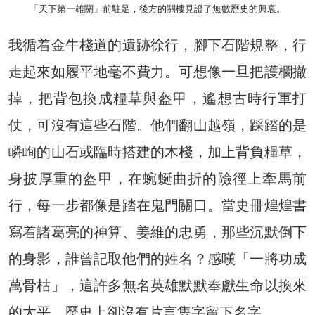
「天下第一雄關」前駐足，後方的關樓見證了無數歷史的興衰。
我循着金牛棧道的遺跡徐行，腳下石階規整，行
走起來如履平地毫不費力。可想像一旦把護欄撤
掉，把背包換成糧草與盔甲，遙想古時行軍打
仗，可沒有這些石階。他們翻山越嶺，踩踏的是
嶙峋的山石或臨時搭建的木棧，加上背負糧草，
身披厚重的盔甲，在蜿蜒曲折的險徑上牽馬前
行，每一步都像是踏在鬼門關口。當史冊煌煌書
寫着諸葛亮的神算、姜維的忠勇，那些沉默倒下
的身影，誰曾記取他們的姓名？感嘆「一將功成
萬骨枯」，這許多無名英雄默默奉獻生命以換來
的太平，歷史上卻沒有片言隻字留下名字……