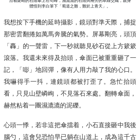
沿着陡峭的石階攀上石筍峰，濕漉漉的石階與兩旁的翠綠交織，親身
體悟到李白筆下「蜀道之難，難於上青天」。
我想按下手機的延時攝影，鏡頭對準天際，捕捉
那密雲翻捲如萬馬奔騰的氣勢。屏幕剛亮，頭頂
「轟」的一聲雷，下一秒就聽見砂石從上方簌簌
滾落。我還未來得及抬頭，傘面已被重重砸了一
記，「嘭」地回彈，像有人用力敲了我的心口。
我嚇得手一抖，連鏡頭都被打歪了。急忙抬頭
看，只見山壁嶙峋，不見落石來處。翻轉傘面，
赫然粘着一團濕漉漉的泥礫。
心頭一悸，若非這把傘擋着，小石直接砸中我後
腦勺，這會兒恐怕早已躺在山道上，成為這千古