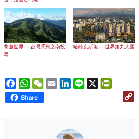
蘭遊世界──台灣系列之南投
哈薩克斯坦──世界第九大國
篇
Facebook
WhatsApp
WeChat
Email
LinkedIn
Line
X
PrintFriendl
C
Share
Li