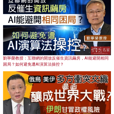
劉寧榮教授：互聯網的開放反催生資訊繭房，AI能避開相同
困局？如何避免遭AI演算法操控？