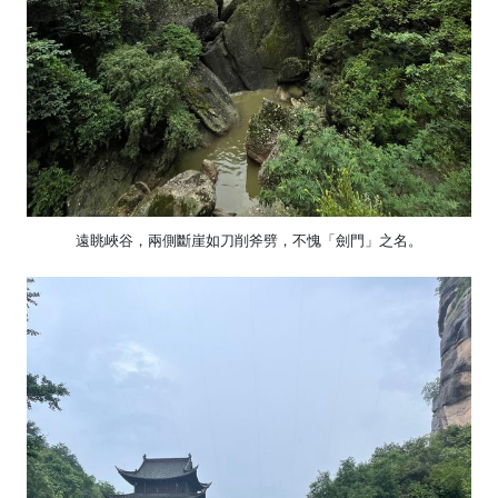
遠眺峽谷，兩側斷崖如刀削斧劈，不愧「劍門」之名。