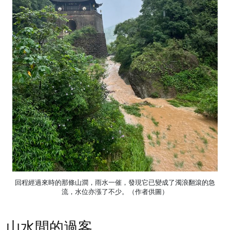
回程經過來時的那條山澗，雨水一催，發現它已變成了濁浪翻滾的急
流，水位亦漲了不少。（作者供圖）
山水間的過客