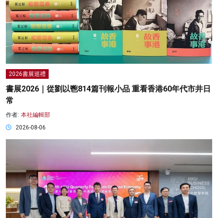
2026書展巡禮
書展2026｜從劉以鬯814篇刊報小品 重看香港60年代市井日
常
作者:
本社編輯部
2026-08-06