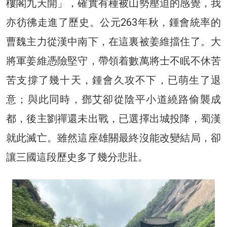
樓閣九天開」，確實有種被山勢壓迫的感覺，我
亦彷彿走進了歷史。公元263年秋，鍾會統率的
曹魏主力從漢中南下，在這裏被姜維擋住了。大
將軍姜維憑險堅守，帶領着數萬將士不眠不休苦
苦支撐了幾十天，鍾會久攻不下，已萌生了退
意；與此同時，鄧艾卻從陰平小道繞路偷襲成
都，後主劉禪還未出戰，已選擇出城投降，蜀漢
就此滅亡。雖然這座雄關最終沒能改變結局，卻
讓三國這段歷史多了幾分悲壯。