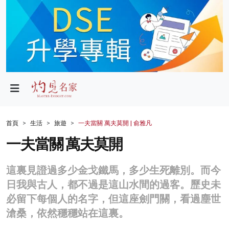
政局
教育
文化
財經
首頁
生活
旅遊
一夫當關 萬夫莫開 | 俞雅凡
生活
一夫當關 萬夫莫開
健康
這裏見證過多少金戈鐵馬，多少生死離別。而今
商業
日我與古人，都不過是這山水間的過客。歷史未
必留下每個人的名字，但這座劍門關，看過塵世
科技
滄桑，依然穩穩站在這裏。
影片