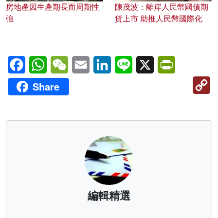
房地產因生產期長而周期性
陳茂波：離岸人民幣國債期
強
貨上市 助推人民幣國際化
Facebook
WhatsApp
WeChat
Email
LinkedIn
Line
X
PrintFriendl
C
Share
Li
編輯精選