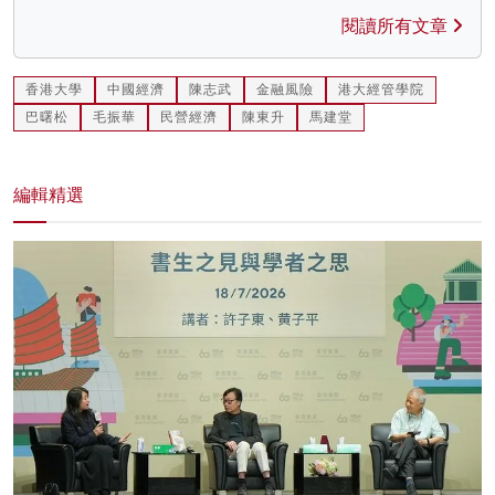
閱讀所有文章
香港大學
中國經濟
陳志武
金融風險
港大經管學院
巴曙松
毛振華
民營經濟
陳東升
馬建堂
編輯精選