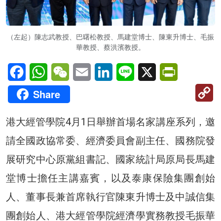
（左起）陳志武教授、巴曙松教授、馬建堂博士、陳東升博士、毛振
華教授、蔡洪濱教授。
Facebook
WhatsApp
WeChat
Email
LinkedIn
Line
X
PrintFriendl
C
Share
Li
港大經管學院4月1日舉辦首場名家講座系列，邀
請全國政協常委、經濟委員會副主任、國務院發
展研究中心原黨組書記、國家統計局原局長馬建
堂博士擔任主講嘉賓，以及泰康保險集團創始
人、董事長兼首席執行官陳東升博士及中誠信集
團創始人、港大經管學院經濟學實務教授毛振華