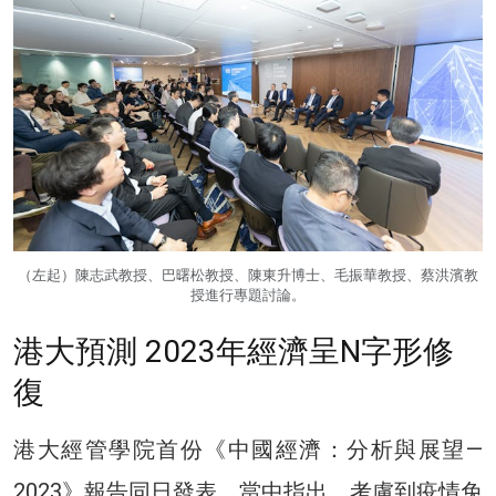
（左起）陳志武教授、巴曙松教授、陳東升博士、毛振華教授、蔡洪濱教
授進行專題討論。
港大預測 2023年經濟呈N字形修
復
港大經管學院首份《中國經濟：分析與展望—
2023》報告同日發表。當中指出，考慮到疫情免