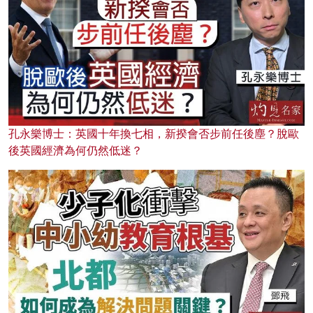
孔永樂博士：英國十年換七相，新揆會否步前任後塵？脫歐
後英國經濟為何仍然低迷？