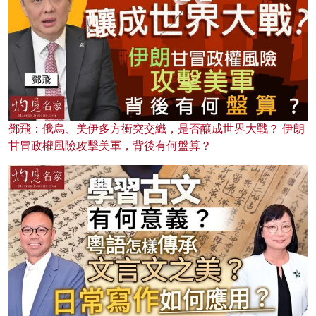
鄧飛：俄烏、美伊多方衝突交織，是否釀成世界大戰？ 伊朗
甘冒政權風險攻擊美軍，背後有何盤算？