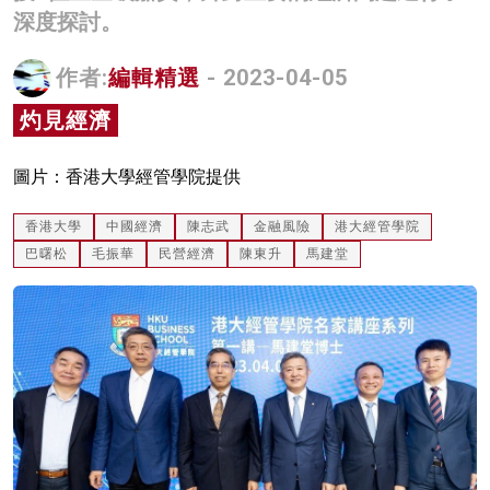
深度探討。
名家榜
灼見活動
作者:
編輯精選
- 2023-04-05
灼見經濟
關於我們
圖片：香港大學經管學院提供
香港大學
中國經濟
陳志武
金融風險
港大經管學院
巴曙松
毛振華
民營經濟
陳東升
馬建堂