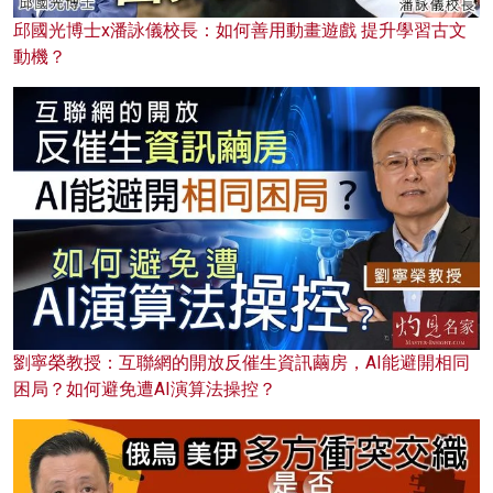
邱國光博士x潘詠儀校長：如何善用動畫遊戲 提升學習古文
動機？
劉寧榮教授：互聯網的開放反催生資訊繭房，AI能避開相同
困局？如何避免遭AI演算法操控？