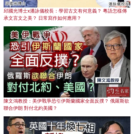
邱國光博士x潘詠儀校長：學習古文有何意義？ 粵語怎樣傳
承文言文之美？ 日常寫作如何應用？
陳文鴻教授：美伊戰爭恐引伊斯蘭國家全面反撲？ 俄羅斯欲
聯合伊朗 對付北約美國？