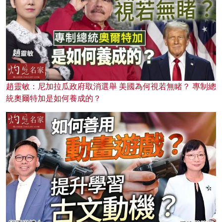
趙靈敏：尼加拉瓜政府取消選舉 美國為何視若無睹？ 專制總
統奧爾特加是如何養成的？