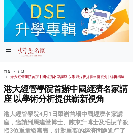
政局
教育
文化
財經
首頁
財經
港大經管學院首辦中國經濟名家講座 以學術分析提供嶄新視角 | 編輯精選
生活
港大經管學院首辦中國經濟名家講
健康
座 以學術分析提供嶄新視角
商業
港大經管學院4月1日舉辦首場中國經濟名家講
科技
座，邀請到馬建堂博士、陳東升博士及毛振華教
影片
授3位重量級嘉賓，針對重要的經濟問題進行了