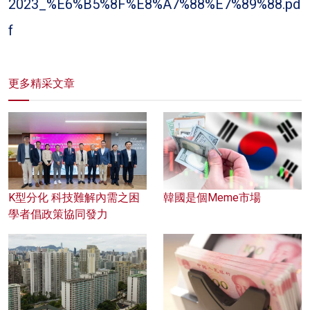
2023_%E6%B5%8F%E8%A7%88%E7%89%88.pd
f
更多精采文章
K型分化 科技難解內需之困
韓國是個Meme市場
學者倡政策協同發力