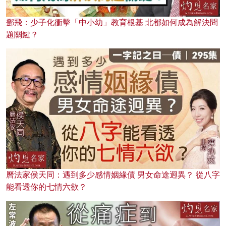
鄧飛：少子化衝擊「中小幼」教育根基 北都如何成為解決問
題關鍵？
曆法家侯天同：遇到多少感情姻緣債 男女命途迥異？ 從八字
能看透你的七情六欲？