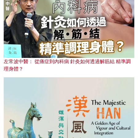
左常波中醫： 從痛症到內科病 針灸如何透過解筋結 精準調
理身體？