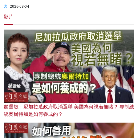
2026-08-04
影片
趙靈敏：尼加拉瓜政府取消選舉 美國為何視若無睹？ 專制總
統奧爾特加是如何養成的？