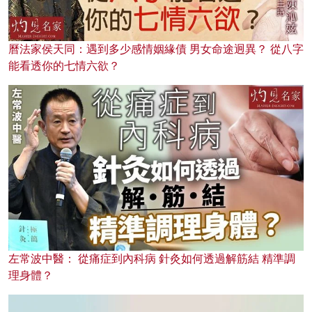
曆法家侯天同：遇到多少感情姻緣債 男女命途迥異？ 從八字
能看透你的七情六欲？
左常波中醫： 從痛症到內科病 針灸如何透過解筋結 精準調
理身體？