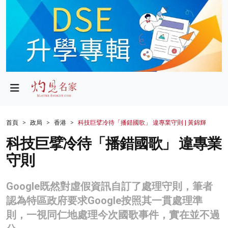
政局
教育
文化
財經
首頁
政局
香港
科技巨擘冷待「播錯國歌」 違專業守則 | 黃錦輝
生活
科技巨擘冷待「播錯國歌」 違專業
守則
健康
商業
Google既然對虛假資訊自訂了處理守則，筆者
認為特區政府要求Google按照其一貫處理準
科技
則，一視同仁地處理今次國歌事件，實在並不過
影片