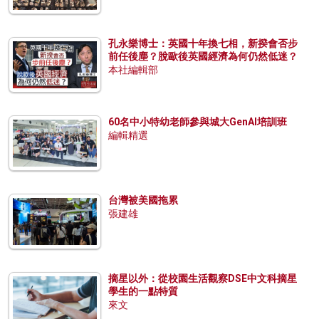
孔永樂博士：英國十年換七相，新揆會否步
前任後塵？脫歐後英國經濟為何仍然低迷？
本社編輯部
60名中小特幼老師參與城大GenAI培訓班
編輯精選
台灣被美國拖累
張建雄
摘星以外：從校園生活觀察DSE中文科摘星
學生的一點特質
來文