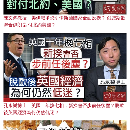
陳文鴻教授：美伊戰爭恐引伊斯蘭國家全面反撲？ 俄羅斯欲
聯合伊朗 對付北約美國？
孔永樂博士：英國十年換七相，新揆會否步前任後塵？脫歐
後英國經濟為何仍然低迷？