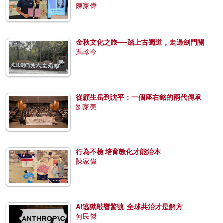
陳家偉
金秋文化之旅──踏上古蜀道，走過劍門關
馮珍今
從顧生岳到沈平：一個座右銘的兩代傳承
劉家美
行為不檢 培育教化才能治本
陳家偉
AI逃獄敲響警號 全球共治才是解方
何民傑