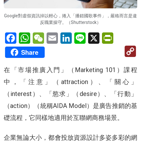
Google對虛假資訊掉以輕心，捲入「播錯國歌事件」，嚴格而言是違
反職業操守。（Shutterstock）
Facebook
WhatsApp
WeChat
Email
LinkedIn
Line
X
PrintFriendl
C
Share
Li
在「市場推廣入門」（Marketing 101）課程
中，「注意」（attraction）、「關心」
（interest）、「慾求」（desire）、「行動」
（action）（統稱AIDA Model）是廣告推銷的基
礎流程，它同樣地適用於互聯網商務場景。
企業無論大小，都會投放資源設計多姿多彩的網