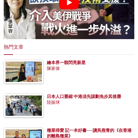
熱門文章
繪本界一顆閃亮新星
陳家偉
日本人口萎縮 中港須先謀劃免步其後塵
陸振球
種菜得愛 記一本好書──讀吳燕青的《在香港
的離島種菜》