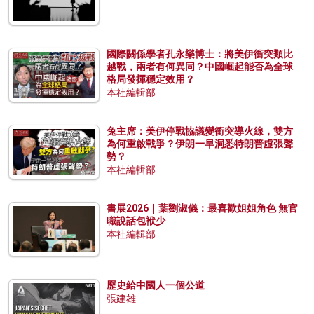
國際關係學者孔永樂博士：將美伊衝突類比
越戰，兩者有何異同？中國崛起能否為全球
格局發揮穩定效用？
本社編輯部
兔主席：美伊停戰協議變衝突導火線，雙方
為何重啟戰爭？伊朗一早洞悉特朗普虛張聲
勢？
本社編輯部
書展2026｜葉劉淑儀：最喜歡姐姐角色 無官
職說話包袱少
本社編輯部
歷史給中國人一個公道
張建雄