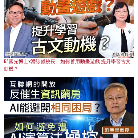
邱國光博士x潘詠儀校長：如何善用動畫遊戲 提升學習古文
動機？