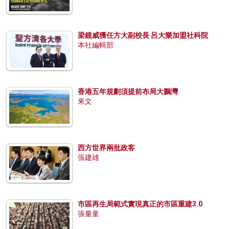
梁鏡威獲任方大副校長 呂大樂加盟社科院
本社編輯部
香港五年規劃須提前布局大鵬灣
來文
西方世界兩批政客
張建雄
市區再生局範式實現真正的市區重建3.0
張量童