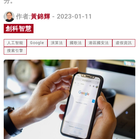
分。
名家榜
作者:
黃錦輝
- 2023-01-11
灼見活動
創科智慧
關於我們
人工智能
Google
演算法
國歌法
港區國安法
虛假資訊
搜索引擎