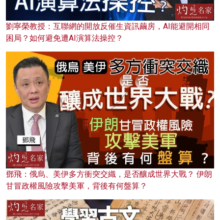
劉寧榮教授：互聯網的開放反催生資訊繭房，AI能避開相同
困局？如何避免遭AI演算法操控？
鄧飛：俄烏、美伊多方衝突交織，是否釀成世界大戰？ 伊朗
甘冒政權風險攻擊美軍，背後有何盤算？