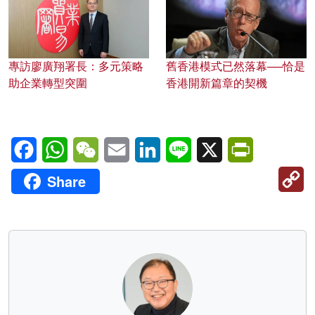
專訪廖廣翔署長：多元策略
舊香港模式已然落幕──恰是
助企業轉型突圍
香港開新篇章的契機
Facebook
WhatsApp
WeChat
Email
LinkedIn
Line
X
PrintFriendl
C
Share
Li