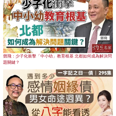
鄧飛：少子化衝擊「中小幼」教育根基 北都如何成為解決問
題關鍵？