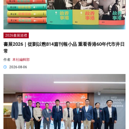
2026書展巡禮
書展2026｜從劉以鬯814篇刊報小品 重看香港60年代市井日
常
作者:
本社編輯部
2026-08-06