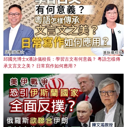
邱國光博士x潘詠儀校長：學習古文有何意義？ 粵語怎樣傳
承文言文之美？ 日常寫作如何應用？