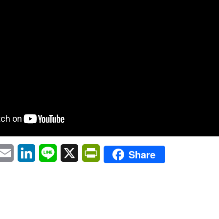
pp
eChat
Email
LinkedIn
Line
X
PrintFriendly
Share