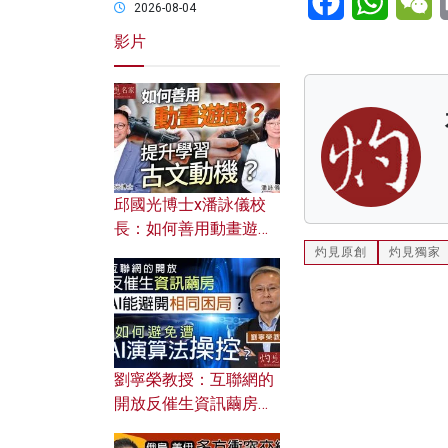
2026-08-04
影片
邱國光博士x潘詠儀校
長：如何善用動畫遊戲
提升學習古文動機？
灼見原創
灼見獨家
劉寧榮教授：互聯網的
開放反催生資訊繭房，
AI能避開相同困局？如