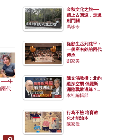
金秋文化之旅──
踏上古蜀道，走過
劍門關
馮珍今
從顧生岳到沈平：
一個座右銘的兩代
傳承
劉家美
陳文鴻教授：北約
──牛
縱深空襲 俄羅斯
的兩代
瀕臨戰敗邊緣？中
國零部件能左右戰
本社編輯部
局走向？
行為不檢 培育教
化才能治本
陳家偉
Copy