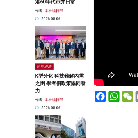
港60年代市井日常
作者:
本社編輯部
2026-08-06
灼見經濟
K型分化 科技難解內需
之困 學者倡政策協同發
力
Facebook
WhatsA
W
作者:
本社編輯部
2026-08-06