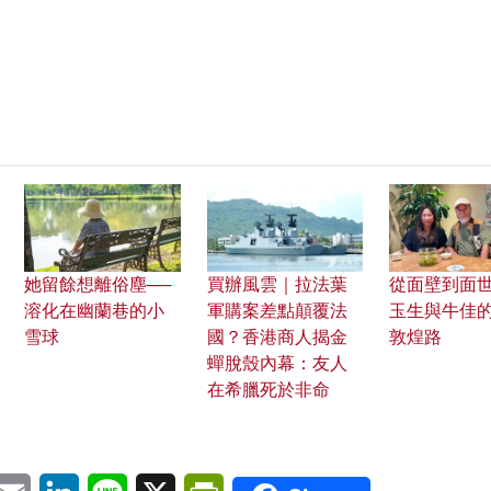
她留餘想離俗塵──
買辦風雲｜拉法葉
從面壁到面世
溶化在幽蘭巷的小
軍購案差點顛覆法
玉生與牛佳
雪球
國？香港商人揭金
敦煌路
蟬脫殼內幕：友人
在希臘死於非命
pp
eChat
Email
LinkedIn
Line
X
PrintFriendly