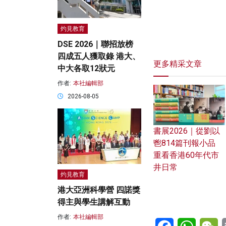
灼見教育
DSE 2026｜聯招放榜
四成五人獲取錄 港大、
更多精采文章
中大各取12狀元
作者:
本社編輯部
2026-08-05
書展2026｜從劉以
鬯814篇刊報小品
重看香港60年代市
井日常
灼見教育
港大亞洲科學營 四諾獎
得主與學生講解互動
作者:
本社編輯部
Facebook
WhatsA
W