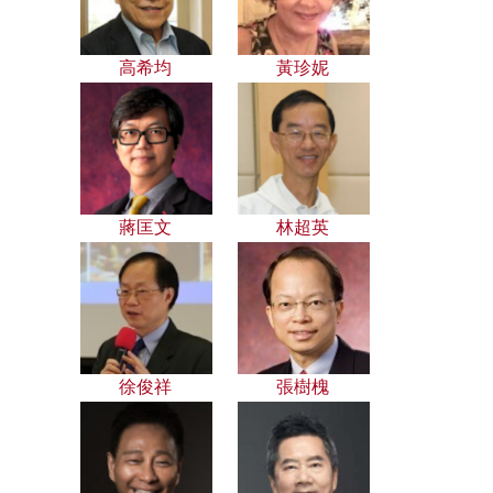
高希均
黃珍妮
蔣匡文
林超英
徐俊祥
張樹槐