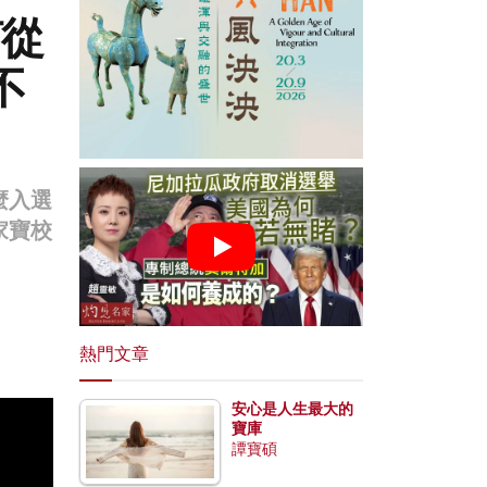
何從
不
麼入選
家寶校
熱門文章
安心是人生最大的
寶庫
譚寶碩