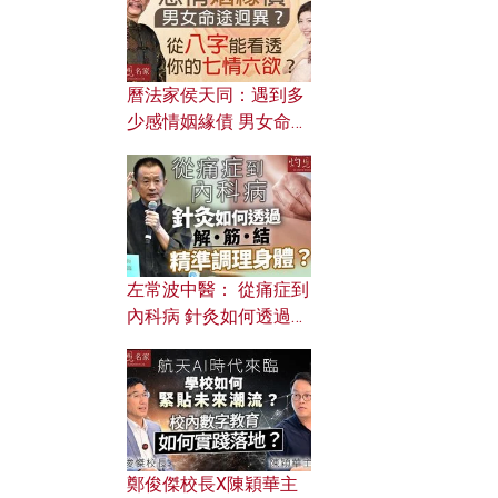
曆法家侯天同：遇到多
少感情姻緣債 男女命途
迥異？ 從八字能看透你
的七情六欲？
左常波中醫： 從痛症到
內科病 針灸如何透過解
筋結 精準調理身體？
鄭俊傑校長X陳穎華主