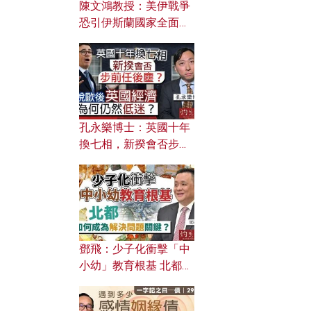
陳文鴻教授：美伊戰爭
恐引伊斯蘭國家全面反
撲？ 俄羅斯欲聯合伊朗
對付北約美國？
孔永樂博士：英國十年
換七相，新揆會否步前
任後塵？脫歐後英國經
濟為何仍然低迷？
鄧飛：少子化衝擊「中
小幼」教育根基 北都如
何成為解決問題關鍵？