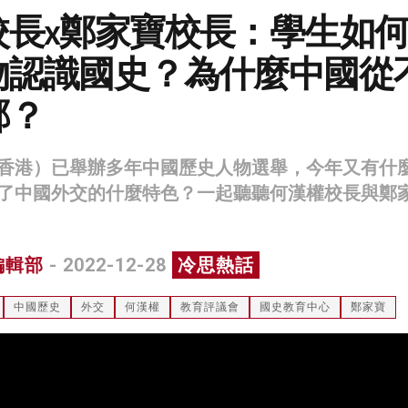
校長x鄭家寶校長：學生如
物認識國史？為什麼中國從
鄰？
香港）已舉辦多年中國歷史人物選舉，今年又有什
了中國外交的什麼特色？一起聽聽何漢權校長與鄭
編輯部
- 2022-12-28
冷思熱話
中國歷史
外交
何漢權
教育評議會
國史教育中心
鄭家寶