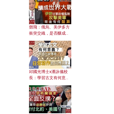
何避免遭AI演算法操
控？
鄧飛：俄烏、美伊多方
衝突交織，是否釀成世
界大戰？ 伊朗甘冒政權
風險攻擊美軍，背後有
何盤算？
邱國光博士x潘詠儀校
長：學習古文有何意
義？ 粵語怎樣傳承文言
文之美？ 日常寫作如何
應用？