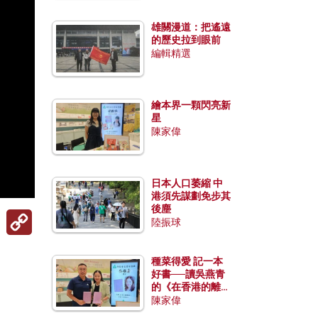
雄關漫道：把遙遠
的歷史拉到眼前
編輯精選
繪本界一顆閃亮新
星
陳家偉
日本人口萎縮 中
港須先謀劃免步其
後塵
Copy
陸振球
Link
種菜得愛 記一本
好書──讀吳燕青
的《在香港的離島
種菜》
陳家偉