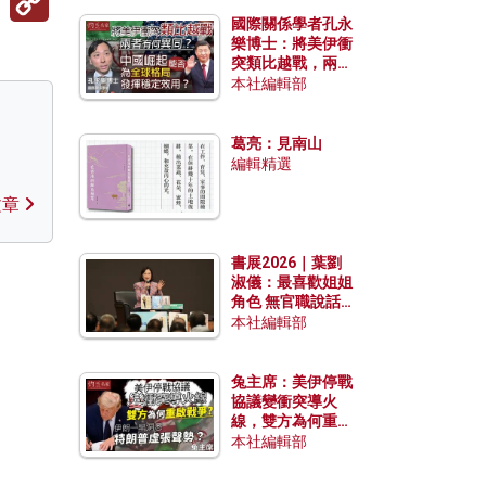
Link
國際關係學者孔永
樂博士：將美伊衝
突類比越戰，兩者
有何異同？中國崛
本社編輯部
起能否為全球格局
發揮穩定效用？
葛亮：見南山
編輯精選
文章
書展2026｜葉劉
淑儀：最喜歡姐姐
角色 無官職說話
包袱少
本社編輯部
兔主席：美伊停戰
協議變衝突導火
線，雙方為何重啟
戰爭？伊朗一早洞
本社編輯部
悉特朗普虛張聲
勢？