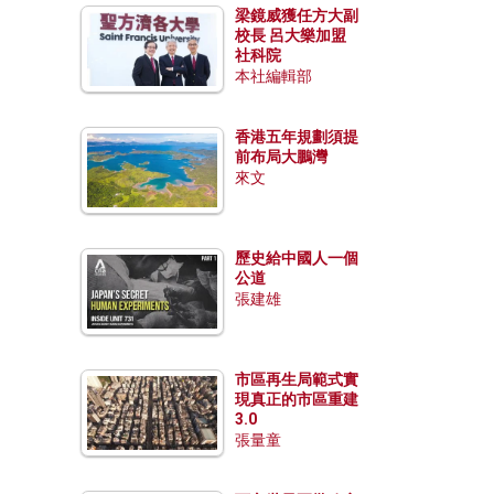
梁鏡威獲任方大副
校長 呂大樂加盟
社科院
本社編輯部
香港五年規劃須提
前布局大鵬灣
來文
歷史給中國人一個
公道
張建雄
市區再生局範式實
現真正的市區重建
3.0
張量童