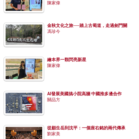
陳家偉
金秋文化之旅──踏上古蜀道，走過劍門關
馮珍今
繪本界一顆閃亮新星
陳家偉
AI發展美國搞小院高牆 中國推多邊合作
關品方
從顧生岳到沈平：一個座右銘的兩代傳承
劉家美