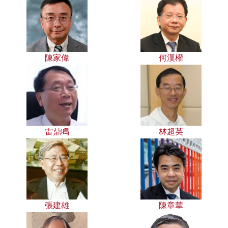
陳家偉
何漢權
雷鼎鳴
林超英
張建雄
陳章華