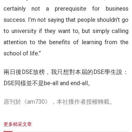
certainly not a prerequisite for business
success. I’m not saying that people shouldn’t go
to university if they want to, but simply calling
attention to the benefits of learning from the
school of life.”
兩日後DSE放榜，我只想對本屆的DSE學生說：
DSE同樣並不是be-all and end-all。
原刊於《am730》，本社獲作者授權轉載。
更多精采文章