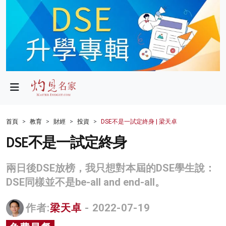
政局
教育
文化
財經
首頁
教育
財經
投資
DSE不是一試定終身 | 梁天卓
生活
DSE不是一試定終身
健康
兩日後DSE放榜，我只想對本屆的DSE學生說：
商業
DSE同樣並不是be-all and end-all。
科技
作者:
梁天卓
- 2022-07-19
影片