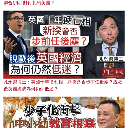
聯合伊朗 對付北約美國？
孔永樂博士：英國十年換七相，新揆會否步前任後塵？脫歐
後英國經濟為何仍然低迷？