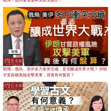
困局？如何避免遭AI演算法操控？
鄧飛：俄烏、美伊多方衝突交織，是否釀成世界大戰？ 伊朗
甘冒政權風險攻擊美軍，背後有何盤算？