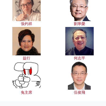
張灼祥
劉寧榮
益行
何志平
兔主席
伍俊飛