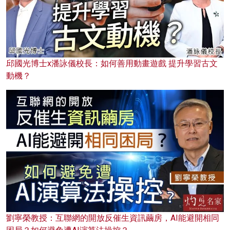
邱國光博士x潘詠儀校長：如何善用動畫遊戲 提升學習古文
動機？
劉寧榮教授：互聯網的開放反催生資訊繭房，AI能避開相同