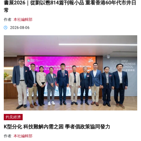
書展2026｜從劉以鬯814篇刊報小品 重看香港60年代市井日
常
作者:
本社編輯部
2026-08-06
灼見經濟
K型分化 科技難解內需之困 學者倡政策協同發力
作者:
本社編輯部