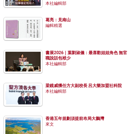
本社編輯部
葛亮：見南山
編輯精選
書展2026｜葉劉淑儀：最喜歡姐姐角色 無官
職說話包袱少
本社編輯部
梁鏡威獲任方大副校長 呂大樂加盟社科院
本社編輯部
香港五年規劃須提前布局大鵬灣
來文