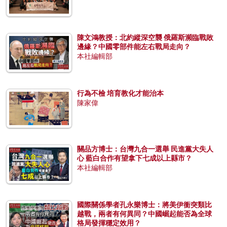
陳文鴻教授：北約縱深空襲 俄羅斯瀕臨戰敗
邊緣？中國零部件能左右戰局走向？
本社編輯部
行為不檢 培育教化才能治本
陳家偉
關品方博士：台灣九合一選舉 民進黨大失人
心 藍白合作有望拿下七成以上縣市？
本社編輯部
國際關係學者孔永樂博士：將美伊衝突類比
越戰，兩者有何異同？中國崛起能否為全球
格局發揮穩定效用？