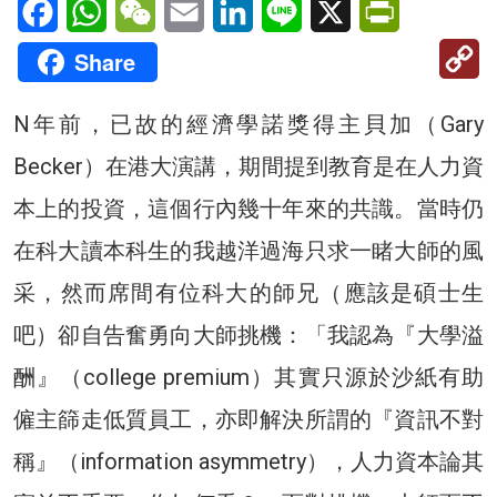
Facebook
WhatsApp
WeChat
Email
LinkedIn
Line
X
PrintFriendl
C
Share
Li
N年前，已故的經濟學諾獎得主貝加（Gary
Becker）在港大演講，期間提到教育是在人力資
本上的投資，這個行內幾十年來的共識。當時仍
在科大讀本科生的我越洋過海只求一睹大師的風
采，然而席間有位科大的師兄（應該是碩士生
吧）卻自告奮勇向大師挑機：「我認為『大學溢
酬』（college premium）其實只源於沙紙有助
僱主篩走低質員工，亦即解決所謂的『資訊不對
稱』（information asymmetry），人力資本論其