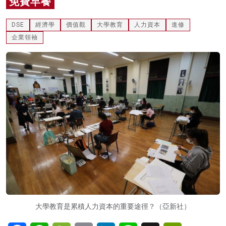
免費早餐
名家榜
DSE
經濟學
價值觀
大學教育
人力資本
進修
灼見活動
企業領袖
關於我們
大學教育是累積人力資本的重要途徑？（亞新社）