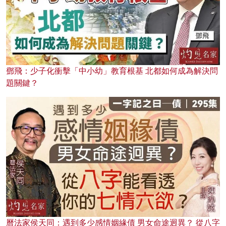
鄧飛：少子化衝擊「中小幼」教育根基 北都如何成為解決問
題關鍵？
曆法家侯天同：遇到多少感情姻緣債 男女命途迥異？ 從八字