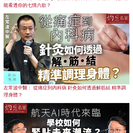
能看透你的七情六欲？
左常波中醫： 從痛症到內科病 針灸如何透過解筋結 精準調
理身體？