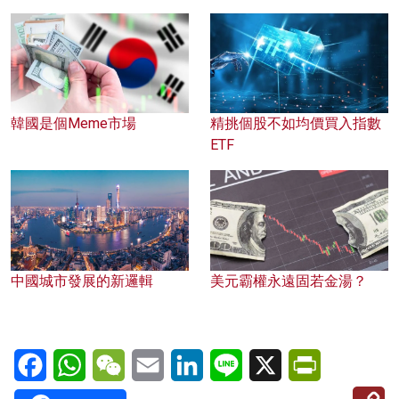
韓國是個Meme市場
精挑個股不如均價買入指數
ETF
中國城市發展的新邏輯
美元霸權永遠固若金湯？
Facebook
WhatsApp
WeChat
Email
LinkedIn
Line
X
PrintFriendl
C