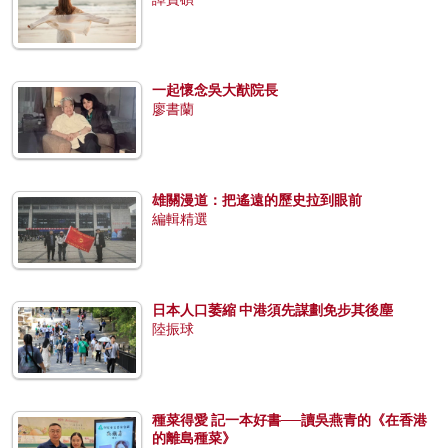
一起懷念吳大猷院長
廖書蘭
雄關漫道：把遙遠的歷史拉到眼前
編輯精選
日本人口萎縮 中港須先謀劃免步其後塵
陸振球
種菜得愛 記一本好書──讀吳燕青的《在香港
的離島種菜》