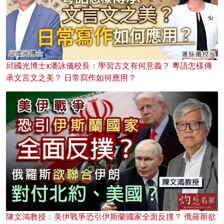
邱國光博士x潘詠儀校長：學習古文有何意義？ 粵語怎樣傳
承文言文之美？ 日常寫作如何應用？
陳文鴻教授：美伊戰爭恐引伊斯蘭國家全面反撲？ 俄羅斯欲