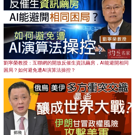
劉寧榮教授：互聯網的開放反催生資訊繭房，AI能避開相同
困局？如何避免遭AI演算法操控？