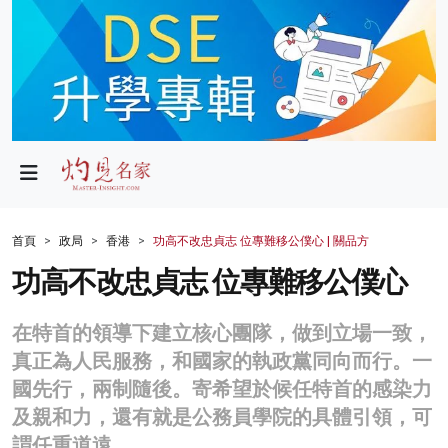
政局
教育
文化
財經
首頁
政局
香港
功高不改忠貞志 位專難移公僕心 | 關品方
生活
功高不改忠貞志 位專難移公僕心
健康
在特首的領導下建立核心團隊，做到立場一致，
商業
真正為人民服務，和國家的執政黨同向而行。一
國先行，兩制隨後。寄希望於候任特首的感染力
科技
及親和力，還有就是公務員學院的具體引領，可
影片
謂任重道遠。