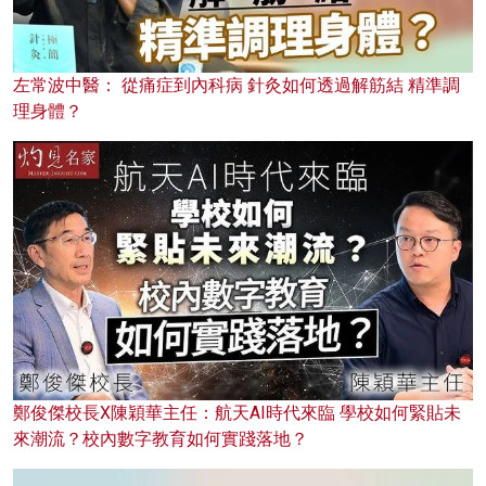
左常波中醫： 從痛症到內科病 針灸如何透過解筋結 精準調
理身體？
鄭俊傑校長X陳穎華主任：航天AI時代來臨 學校如何緊貼未
來潮流？校內數字教育如何實踐落地？