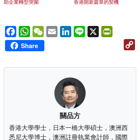
助企業轉型突圍
香港開新篇章的契機
Facebook
WhatsApp
WeChat
Email
LinkedIn
Line
X
PrintFriendl
C
Share
Li
關品方
香港大學學士，日本一橋大學碩士，澳洲西
悉尼大學博士，澳洲註冊執業會計師，國際