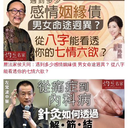
曆法家侯天同：遇到多少感情姻緣債 男女命途迥異？ 從八字
能看透你的七情六欲？