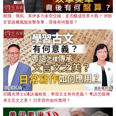
鄧飛：俄烏、美伊多方衝突交織，是否釀成世界大戰？ 伊朗
甘冒政權風險攻擊美軍，背後有何盤算？
邱國光博士x潘詠儀校長：學習古文有何意義？ 粵語怎樣傳
承文言文之美？ 日常寫作如何應用？