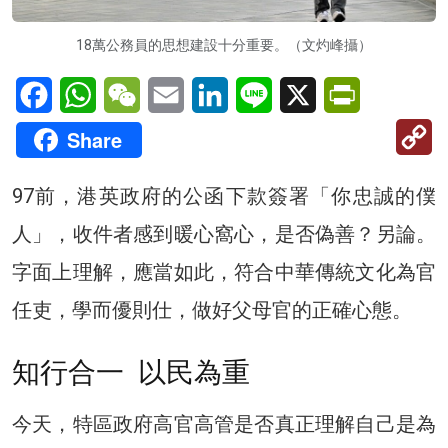
18萬公務員的思想建設十分重要。（文灼峰攝）
Facebook
WhatsApp
WeChat
Email
LinkedIn
Line
X
PrintFriendl
C
Share
Li
97前，港英政府的公函下款簽署「你忠誠的僕
人」，收件者感到暖心窩心，是否偽善？另論。
字面上理解，應當如此，符合中華傳統文化為官
任吏，學而優則仕，做好父母官的正確心態。
知行合一 以民為重
今天，特區政府高官高管是否真正理解自己是為