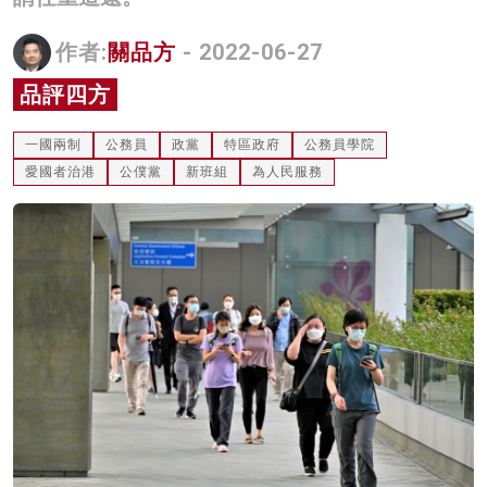
名家榜
作者:
關品方
- 2022-06-27
灼見活動
品評四方
關於我們
一國兩制
公務員
政黨
特區政府
公務員學院
愛國者治港
公僕黨
新班組
為人民服務