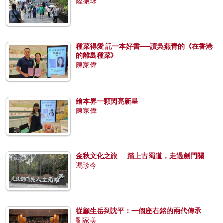
陸振球
種菜得愛 記一本好書──讀吳燕青的《在香港
的離島種菜》
陳家偉
繪本界一顆閃亮新星
陳家偉
金秋文化之旅──踏上古蜀道，走過劍門關
馮珍今
從顧生岳到沈平：一個座右銘的兩代傳承
劉家美