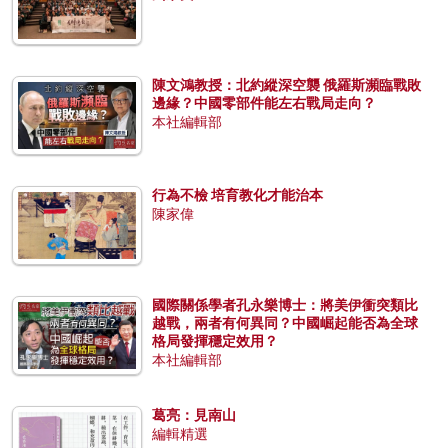
陳文鴻教授：北約縱深空襲 俄羅斯瀕臨戰敗
邊緣？中國零部件能左右戰局走向？
本社編輯部
行為不檢 培育教化才能治本
陳家偉
國際關係學者孔永樂博士：將美伊衝突類比
越戰，兩者有何異同？中國崛起能否為全球
格局發揮穩定效用？
本社編輯部
葛亮：見南山
編輯精選