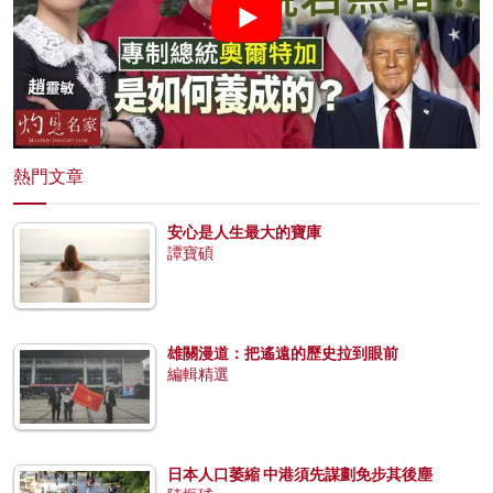
熱門文章
安心是人生最大的寶庫
譚寶碩
雄關漫道：把遙遠的歷史拉到眼前
編輯精選
日本人口萎縮 中港須先謀劃免步其後塵