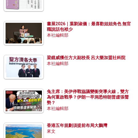
書展2026｜葉劉淑儀：最喜歡姐姐角色 無官
職說話包袱少
本社編輯部
梁鏡威獲任方大副校長 呂大樂加盟社科院
本社編輯部
兔主席：美伊停戰協議變衝突導火線，雙方
為何重啟戰爭？伊朗一早洞悉特朗普虛張聲
勢？
本社編輯部
香港五年規劃須提前布局大鵬灣
來文