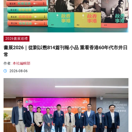
2026書展巡禮
書展2026｜從劉以鬯814篇刊報小品 重看香港60年代市井日
常
作者:
本社編輯部
2026-08-06