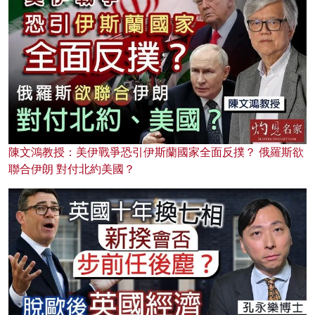
陳文鴻教授：美伊戰爭恐引伊斯蘭國家全面反撲？ 俄羅斯欲
聯合伊朗 對付北約美國？