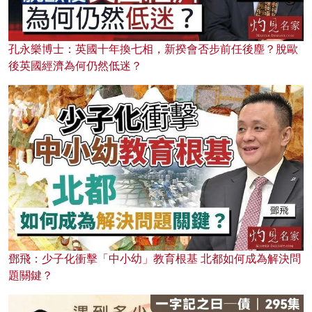
孔永樂博士：英國十年換七相，新揆會否步前任後塵？脫歐
後英國經濟為何仍然低迷？
鄧飛：少子化衝擊「中小幼」教育根基 北都如何成為解決問
題關鍵？