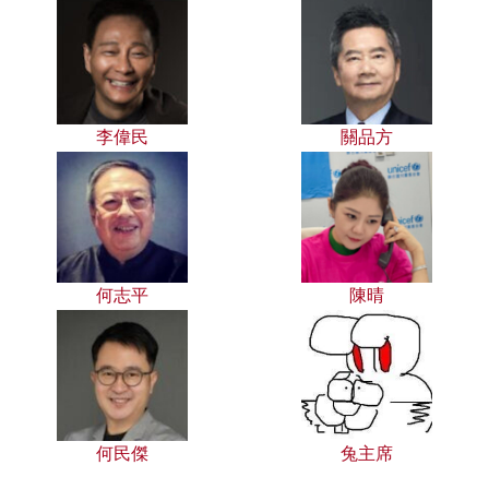
李偉民
關品方
何志平
陳晴
何民傑
兔主席