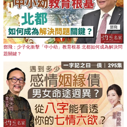
鄧飛：少子化衝擊「中小幼」教育根基 北都如何成為解決問
題關鍵？