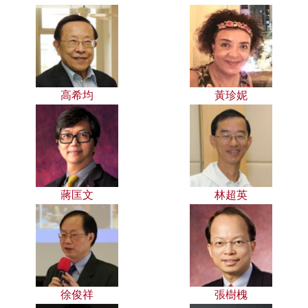
高希均
黃珍妮
蔣匡文
林超英
徐俊祥
張樹槐