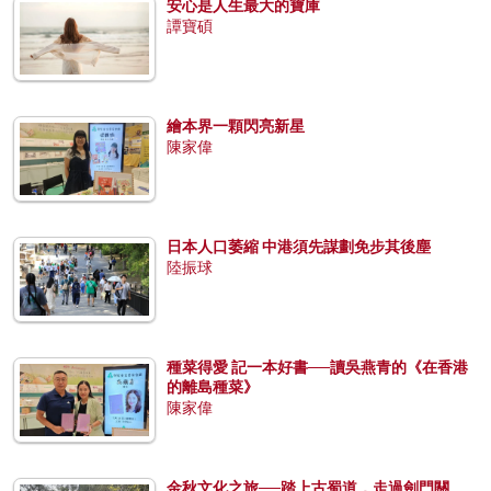
安心是人生最大的寶庫
譚寶碩
繪本界一顆閃亮新星
陳家偉
日本人口萎縮 中港須先謀劃免步其後塵
陸振球
種菜得愛 記一本好書──讀吳燕青的《在香港
的離島種菜》
陳家偉
金秋文化之旅──踏上古蜀道，走過劍門關