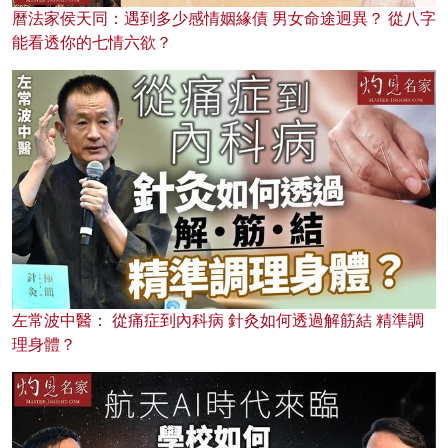
曆法家侯天同：遇到多少感情姻緣債 男女命途迥異？ 從八字
能看透你的七情六欲？
左常波中醫： 從痛症到內科病 針灸如何透過解筋結 精準調
理身體？