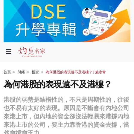
政局
教育
文化
財經
首頁
財經
投資
為何港股的表現遠不及港樓？ | 施永青
生活
為何港股的表現遠不及港樓？
健康
港股的弱勢是結構性的，不只是周期性的，往後
商業
也不易有太好的表現。原因是不斷會有內地公司
來港上市，但內地的資金卻沒法輕易來港撐內地
科技
來港上市的公司，要主力靠香港的資金去撐，當
影片
然愈撐愈乏力。