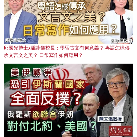
邱國光博士x潘詠儀校長：學習古文有何意義？ 粵語怎樣傳
承文言文之美？ 日常寫作如何應用？