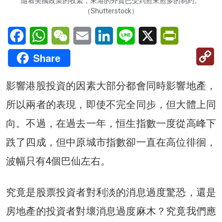
隨着美國政策的收緊，來港的外資已受到愈來愈多的制約。
（Shutterstock）
Facebook
WhatsApp
WeChat
Email
LinkedIn
Line
X
PrintFriendl
C
Share
Li
影響港股投資的因素大部分都會同時影響地產，
所以兩者的表現，即使不完全同步，但大體上同
向。不過，在過去一年，恒生指數一度從高峰下
跌了四成，但中原城市指數卻一直在高位徘徊，
波幅只有4個巴仙左右。
究竟是股票投資者對利淡的消息過度驚恐，還是
房地產的投資者對壞消息過度麻木？究竟我們應