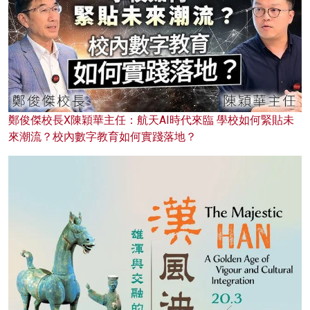
鄭俊傑校長X陳穎華主任：航天AI時代來臨 學校如何緊貼未
來潮流？校內數字教育如何實踐落地？