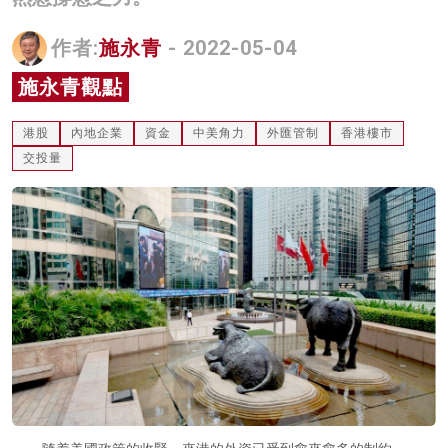
名家榜
作者:
施永青
- 2022-05-04
灼見活動
施永青觀點
關於我們
港股
內地企業
資金
中美角力
外匯管制
香港樓市
交投量