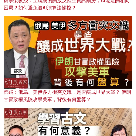
劉寧榮教授：互聯網的開放反催生資訊繭房，AI能避開相同
困局？如何避免遭AI演算法操控？
鄧飛：俄烏、美伊多方衝突交織，是否釀成世界大戰？ 伊朗
甘冒政權風險攻擊美軍，背後有何盤算？