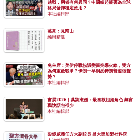
越戰，兩者有何異同？中國崛起能否為全球
格局發揮穩定效用？
本社編輯部
葛亮：見南山
編輯精選
兔主席：美伊停戰協議變衝突導火線，雙方
為何重啟戰爭？伊朗一早洞悉特朗普虛張聲
勢？
本社編輯部
書展2026｜葉劉淑儀：最喜歡姐姐角色 無官
職說話包袱少
本社編輯部
梁鏡威獲任方大副校長 呂大樂加盟社科院
本社編輯部