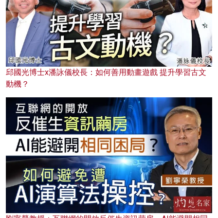
邱國光博士x潘詠儀校長：如何善用動畫遊戲 提升學習古文
動機？