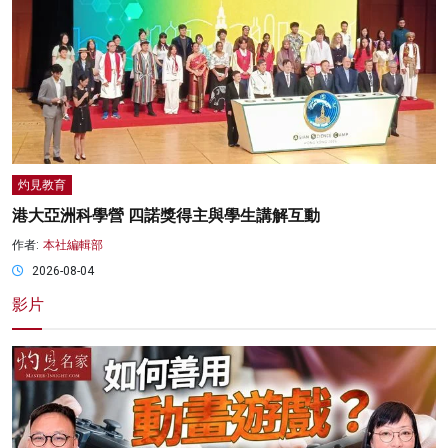
灼見教育
港大亞洲科學營 四諾獎得主與學生講解互動
作者:
本社編輯部
2026-08-04
影片