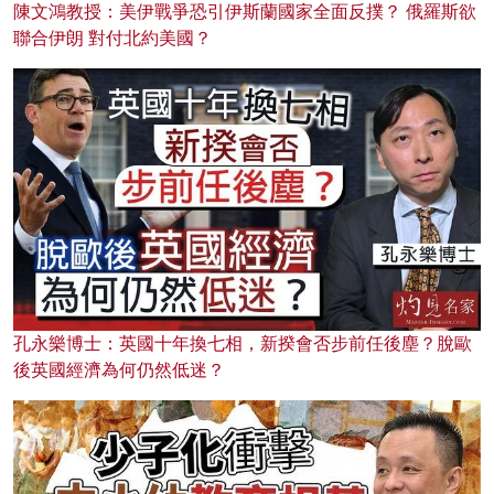
陳文鴻教授：美伊戰爭恐引伊斯蘭國家全面反撲？ 俄羅斯欲
聯合伊朗 對付北約美國？
孔永樂博士：英國十年換七相，新揆會否步前任後塵？脫歐
後英國經濟為何仍然低迷？