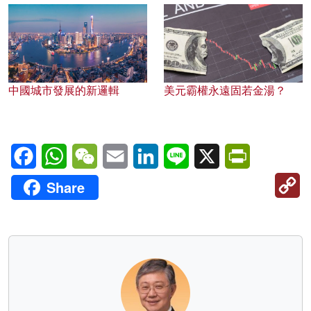
中國城市發展的新邏輯
美元霸權永遠固若金湯？
Facebook
WhatsApp
WeChat
Email
LinkedIn
Line
X
PrintFriendl
C
Share
Li