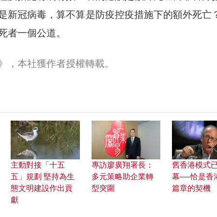
是新冠病毒，算不算是防疫控疫措施下的額外死亡
死者一個公道。
30》，本社獲作者授權轉載。
主動對接「十五
專訪廖廣翔署長：
舊香港模式
五」規劃 堅持為生
多元策略助企業轉
幕──恰是香
態文明建設作出貢
型突圍
篇章的契機
獻