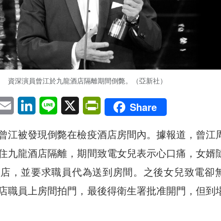
資深演員曾江於九龍酒店隔離期間倒斃。（亞新社）
pp
eChat
Email
LinkedIn
Line
X
PrintFriendly
Share
曾江被發現倒斃在檢疫酒店房間內。據報道，曾江
住九龍酒店隔離，期間致電女兒表示心口痛，女婿
酒店，並要求職員代為送到房間。之後女兒致電卻
店職員上房間拍門，最後得衛生署批准開門，但到