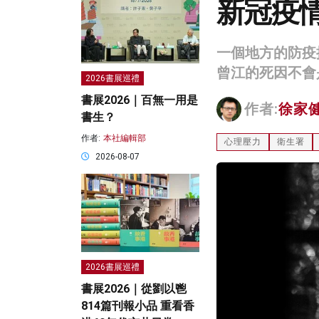
新冠疫
一個地方的防疫
曾江的死因不會
2026書展巡禮
書展2026｜百無一用是
作者:
徐家
書生？
作者:
本社編輯部
心理壓力
衛生署
2026-08-07
2026書展巡禮
書展2026｜從劉以鬯
814篇刊報小品 重看香