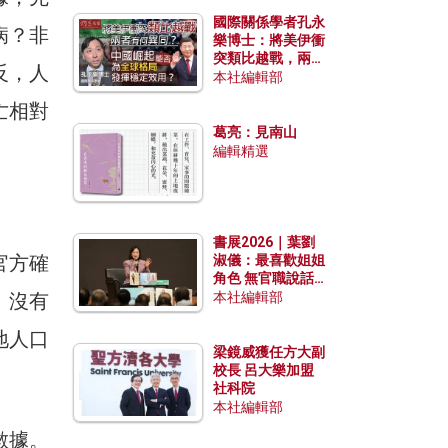
國際關係學者孔永
病？非
樂博士：將美伊衝
突類比越戰，兩者
反，人
有何異同？中國崛
本社編輯部
起能否為全球格局
亡相對
發揮穩定效用？
葛亮：見南山
編輯精選
書展2026｜葉劉
官方確
淑儀：最喜歡姐姐
角色 無官職說話
包袱少
。沒有
本社編輯部
地人口
梁鏡威獲任方大副
校長 呂大樂加盟
社科院
本社編輯部
數據。