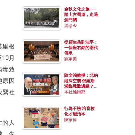
金秋文化之旅──
。
踏上古蜀道，走過
劍門關
馮珍今
從顧生岳到沈平：
莫里根
一個座右銘的兩代
傳承
至10月
劉家美
病毒致
陳文鴻教授：北約
他原因
縱深空襲 俄羅斯
瀕臨戰敗邊緣？中
收緊社
國零部件能左右戰
本社編輯部
局走向？
行為不檢 培育教
化才能治本
陳家偉
亡的人
據，先