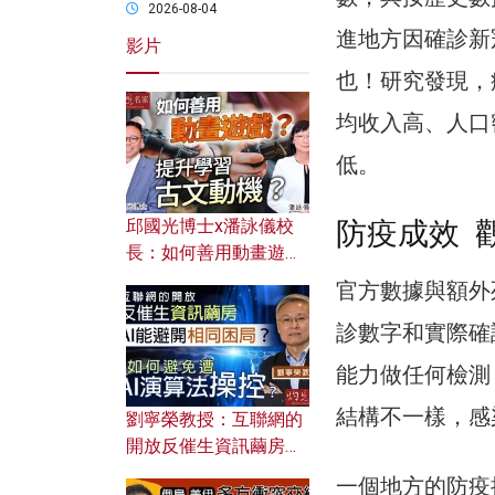
2026-08-04
進地方因確診新
影片
也！研究發現，
均收入高、人口
低。
防疫成效 
邱國光博士x潘詠儀校
長：如何善用動畫遊戲
提升學習古文動機？
官方數據與額外
診數字和實際確
能力做任何檢測
結構不一樣，感
劉寧榮教授：互聯網的
開放反催生資訊繭房，
AI能避開相同困局？如
一個地方的防疫