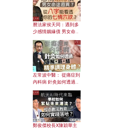
曆法家侯天同：遇到多
少感情姻緣債 男女命途
迥異？ 從八字能看透你
的七情六欲？
左常波中醫： 從痛症到
內科病 針灸如何透過解
筋結 精準調理身體？
鄭俊傑校長X陳穎華主