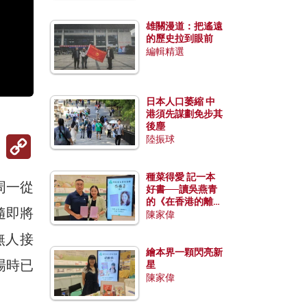
雄關漫道：把遙遠
的歷史拉到眼前
編輯精選
日本人口萎縮 中
港須先謀劃免步其
後塵
Copy
陸振球
Link
種菜得愛 記一本
周一從
好書──讀吳燕青
的《在香港的離島
隨即將
種菜》
陳家偉
無人接
繪本界一顆閃亮新
場時已
星
陳家偉