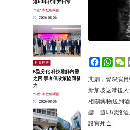
港60年代市井日常
作者:
本社編輯部
2026-08-06
Facebook
WhatsA
W
灼見經濟
K型分化 科技難解內需
悲劇，資深演員
之困 學者倡政策協同發
力
新加坡返港後入
作者:
本社編輯部
相關藥物送到
2026-08-06
聽，隨即聯絡酒
證實死亡。