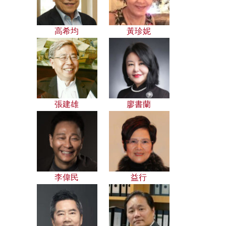
高希均
黃珍妮
張建雄
廖書蘭
李偉民
益行