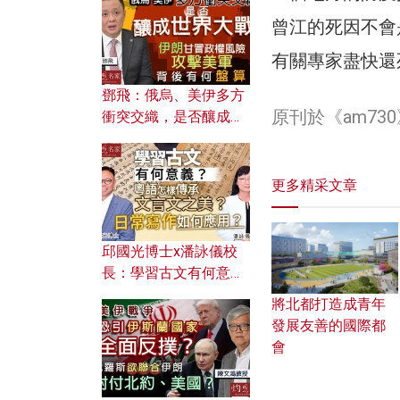
何避免遭AI演算法操
曾江的死因不會
控？
有關專家盡快還
鄧飛：俄烏、美伊多方
原刊於《am7
衝突交織，是否釀成世
界大戰？ 伊朗甘冒政權
風險攻擊美軍，背後有
何盤算？
更多精采文章
邱國光博士x潘詠儀校
長：學習古文有何意
義？ 粵語怎樣傳承文言
將北都打造成青年
文之美？ 日常寫作如何
發展友善的國際都
應用？
會