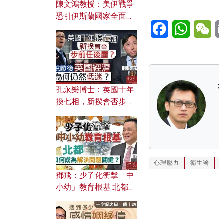
陳文鴻教授：美伊戰爭
恐引伊斯蘭國家全面反
Facebook
WhatsA
W
撲？ 俄羅斯欲聯合伊朗
對付北約美國？
孔永樂博士：英國十年
換七相，新揆會否步前
任後塵？脫歐後英國經
濟為何仍然低迷？
心理壓力
衛生署
鄧飛：少子化衝擊「中
小幼」教育根基 北都如
何成為解決問題關鍵？