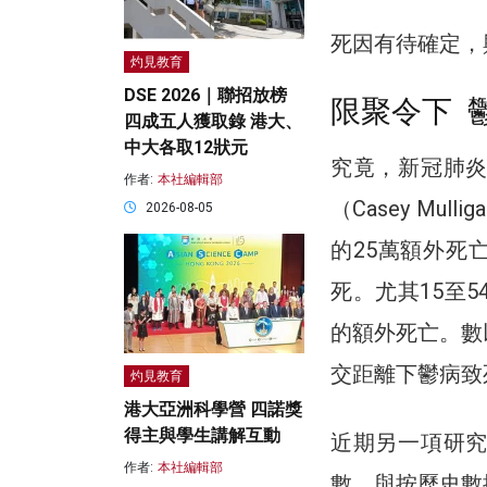
死因有待確定，
灼見教育
DSE 2026｜聯招放榜
限聚令下 
四成五人獲取錄 港大、
中大各取12狀元
究竟，新冠肺
作者:
本社編輯部
（Casey Mu
2026-08-05
的25萬額外死亡
死。尤其15至
的額外死亡。數
交距離下鬱病致
灼見教育
港大亞洲科學營 四諾獎
得主與學生講解互動
近期另一項研
作者:
本社編輯部
數，與按歷史數