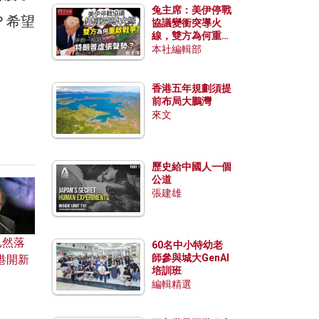
兔主席：美伊停戰
？希望
協議變衝突導火
線，雙方為何重啟
戰爭？伊朗一早洞
本社編輯部
悉特朗普虛張聲
勢？
香港五年規劃須提
前布局大鵬灣
來文
歷史給中國人一個
公道
張建雄
已然落
60名中小特幼老
師參與城大GenAI
港開新
培訓班
編輯精選