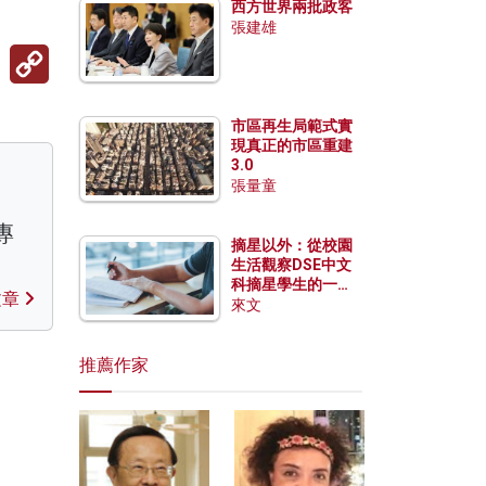
西方世界兩批政客
張建雄
Copy
Link
市區再生局範式實
現真正的市區重建
3.0
張量童
專
摘星以外：從校園
生活觀察DSE中文
科摘星學生的一點
文章
特質
來文
推薦作家