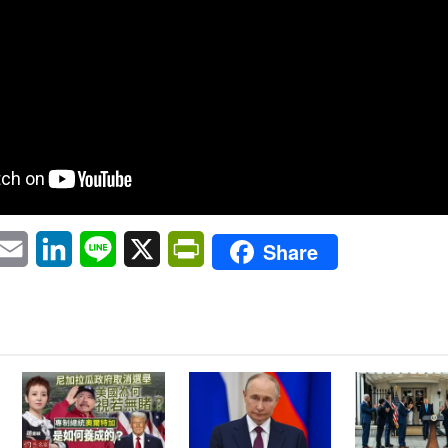
pp
eChat
Email
LinkedIn
Line
X
PrintFriendly
Share