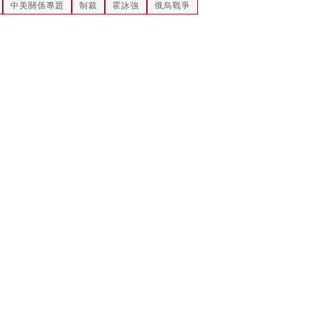
中美關係專題
制裁
霍詠強
俄烏戰爭