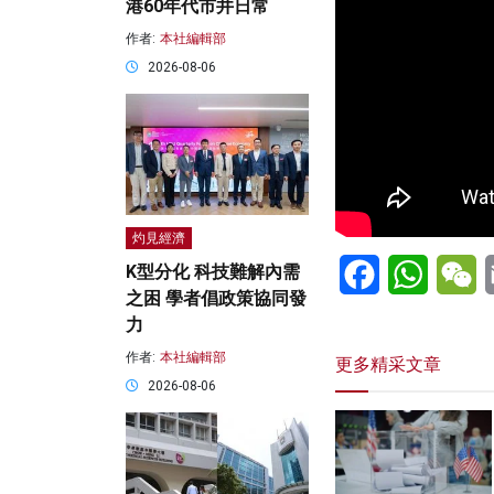
港60年代市井日常
作者:
本社編輯部
2026-08-06
灼見經濟
Facebook
WhatsA
W
K型分化 科技難解內需
之困 學者倡政策協同發
力
作者:
本社編輯部
更多精采文章
2026-08-06