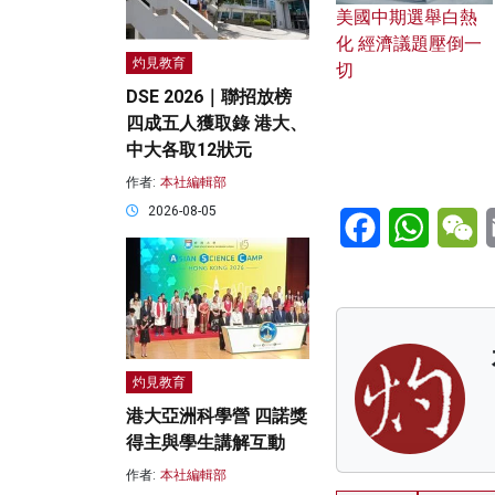
美國中期選舉白熱
化 經濟議題壓倒一
灼見教育
切
DSE 2026｜聯招放榜
四成五人獲取錄 港大、
中大各取12狀元
作者:
本社編輯部
2026-08-05
Facebook
WhatsA
W
灼見教育
港大亞洲科學營 四諾獎
得主與學生講解互動
作者:
本社編輯部