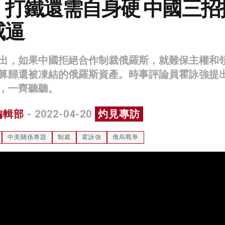
：打鐵還需自身硬 中國三招
威逼
出，如果中國拒絕合作制裁俄羅斯，就難保主權和
算歸還被凍結的俄羅斯資產。時事評論員霍詠強提
，一齊聽聽。
編輯部
- 2022-04-20
灼見專訪
中美關係專題
制裁
霍詠強
俄烏戰爭