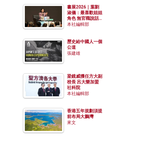
勢？
書展2026｜葉劉
淑儀：最喜歡姐姐
角色 無官職說話
包袱少
本社編輯部
歷史給中國人一個
公道
張建雄
梁鏡威獲任方大副
校長 呂大樂加盟
社科院
本社編輯部
香港五年規劃須提
前布局大鵬灣
來文