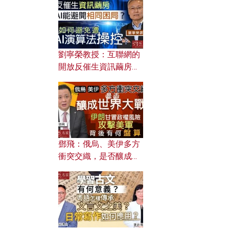
劉寧榮教授：互聯網的
開放反催生資訊繭房，
AI能避開相同困局？如
何避免遭AI演算法操
控？
鄧飛：俄烏、美伊多方
衝突交織，是否釀成世
界大戰？ 伊朗甘冒政權
風險攻擊美軍，背後有
何盤算？