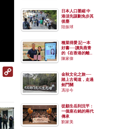
日本人口萎縮 中
港須先謀劃免步其
後塵
陸振球
種菜得愛 記一本
好書──讀吳燕青
的《在香港的離島
種菜》
陳家偉
Copy
Link
金秋文化之旅──
踏上古蜀道，走過
劍門關
馮珍今
從顧生岳到沈平：
一個座右銘的兩代
傳承
劉家美