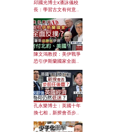
邱國光博士x潘詠儀校
長：學習古文有何意
義？ 粵語怎樣傳承文言
文之美？ 日常寫作如何
應用？
陳文鴻教授：美伊戰爭
恐引伊斯蘭國家全面反
撲？ 俄羅斯欲聯合伊朗
對付北約美國？
孔永樂博士：英國十年
換七相，新揆會否步前
任後塵？脫歐後英國經
濟為何仍然低迷？