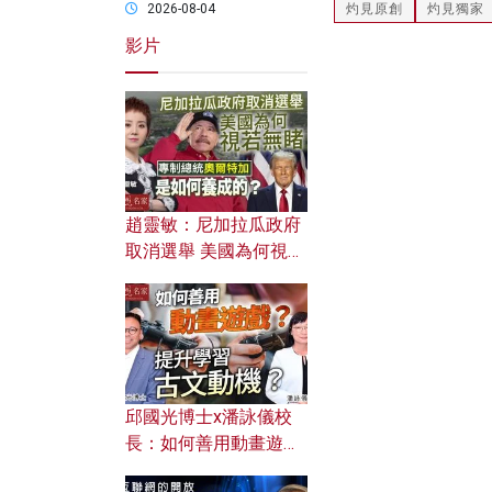
灼見原創
灼見獨家
2026-08-04
影片
趙靈敏：尼加拉瓜政府
取消選舉 美國為何視若
無睹？ 專制總統奧爾特
加是如何養成的？
邱國光博士x潘詠儀校
長：如何善用動畫遊戲
提升學習古文動機？