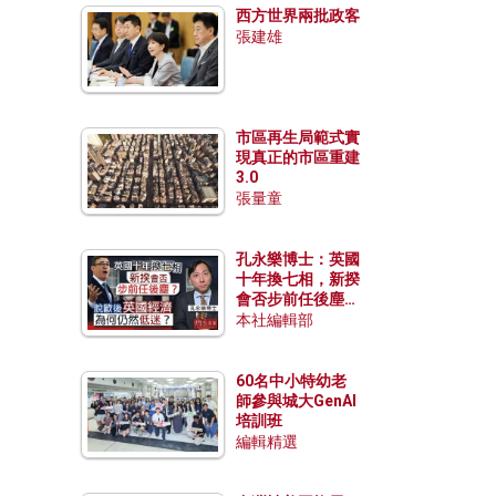
西方世界兩批政客
張建雄
市區再生局範式實
現真正的市區重建
3.0
張量童
孔永樂博士：英國
十年換七相，新揆
會否步前任後塵？
脫歐後英國經濟為
本社編輯部
何仍然低迷？
60名中小特幼老
師參與城大GenAI
培訓班
編輯精選