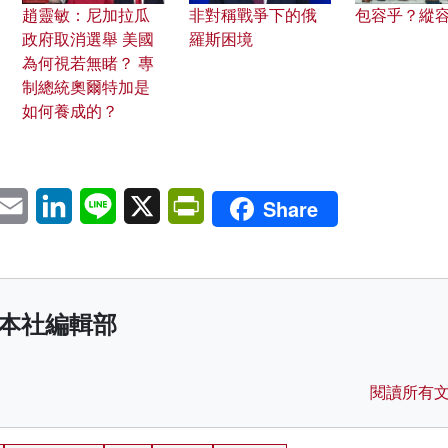
趙靈敏：尼加拉瓜
非對稱戰爭下的俄
包容乎？縱
政府取消選舉 美國
羅斯困境
為何視若無睹？ 專
制總統奧爾特加是
如何養成的？
pp
eChat
Email
LinkedIn
Line
X
PrintFriendly
Share
本社編輯部
閱讀所有