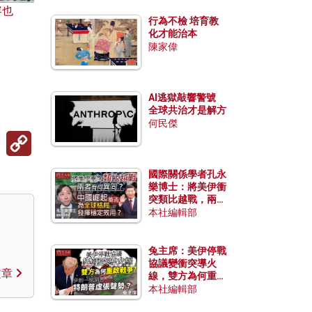
容也
行為不檢 培育教
化才能治本
陳家偉
AI逃獄敲響警號
全球共治才是解方
何民傑
Copy
Link
國際關係學者孔永
樂博士：將美伊衝
突類比越戰，兩者
有何異同？中國崛
本社編輯部
起能否為全球格局
發揮穩定效用？
兔主席：美伊停戰
協議變衝突導火
文章
線，雙方為何重啟
戰爭？伊朗一早洞
本社編輯部
悉特朗普虛張聲