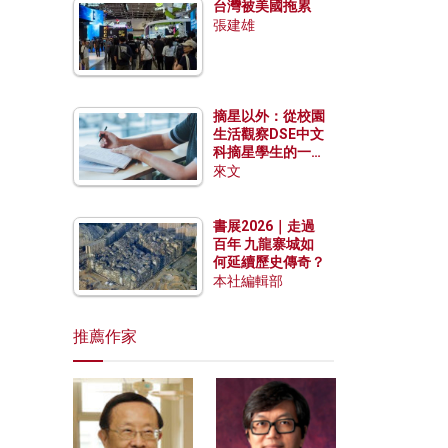
台灣被美國拖累
張建雄
摘星以外：從校園
生活觀察DSE中文
科摘星學生的一點
特質
來文
書展2026｜走過
百年 九龍寨城如
何延續歷史傳奇？
本社編輯部
推薦作家