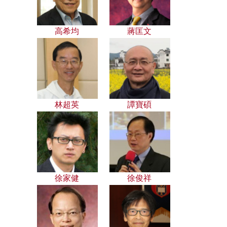
高希均
蔣匡文
林超英
譚寶碩
徐家健
徐俊祥