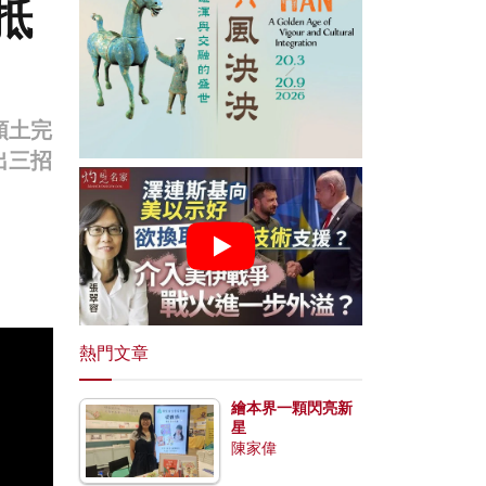
抵
領土完
出三招
熱門文章
繪本界一顆閃亮新
星
陳家偉