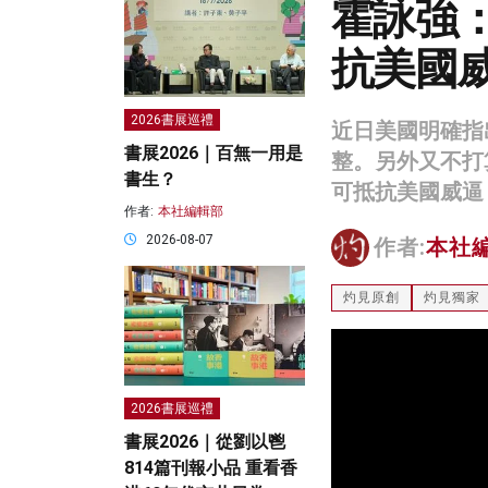
霍詠強
抗美國
2026書展巡禮
近日美國明確指
書展2026｜百無一用是
整。另外又不打
書生？
可抵抗美國威逼
作者:
本社編輯部
2026-08-07
作者:
本社
灼見原創
灼見獨家
2026書展巡禮
書展2026｜從劉以鬯
814篇刊報小品 重看香