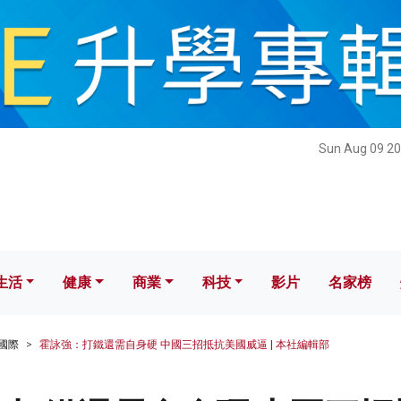
健康
商業
科技
影片
名家榜
Sun Aug 09 20
生活
健康
商業
科技
影片
名家榜
國際
霍詠強：打鐵還需自身硬 中國三招抵抗美國威逼 | 本社編輯部