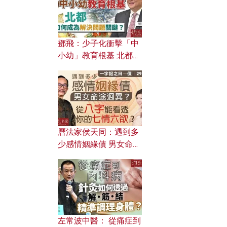
鄧飛：少子化衝擊「中
小幼」教育根基 北都如
何成為解決問題關鍵？
曆法家侯天同：遇到多
少感情姻緣債 男女命途
迥異？ 從八字能看透你
的七情六欲？
左常波中醫： 從痛症到