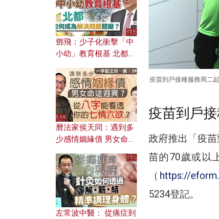
鄧飛：少子化衝擊「中
小幼」教育根基 北都如
何成為解決問題關鍵？
疫苗到戶接種服務周二
疫苗到戶接
曆法家侯天同：遇到多
政府推出「疫苗
少感情姻緣債 男女命途
迥異？ 從八字能看透你
苗的70歲或
的七情六欲？
（
https://efor
5234登記。
左常波中醫： 從痛症到