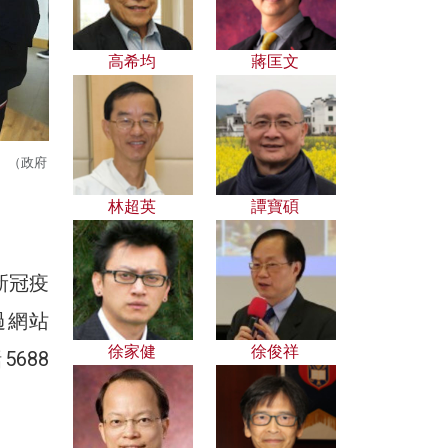
高希均
蔣匡文
。（政府
林超英
譚寶碩
新冠疫
過網站
徐家健
徐俊祥
688