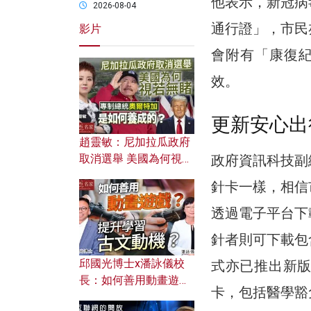
他表示，新冠病
2026-08-04
通行證」，市民
影片
會附有「康復紀
效。
更新安心出
趙靈敏：尼加拉瓜政府
政府資訊科技副
取消選舉 美國為何視若
無睹？ 專制總統奧爾特
針卡一樣，相信
加是如何養成的？
透過電子平台下
針者則可下載包
邱國光博士x潘詠儀校
式亦已推出新
長：如何善用動畫遊戲
卡，包括醫學豁
提升學習古文動機？