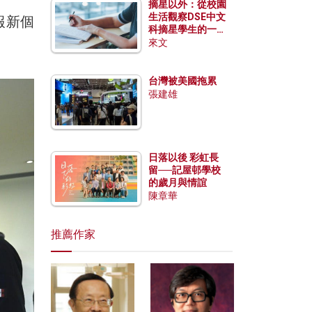
摘星以外：從校園
生活觀察DSE中文
報新個
科摘星學生的一點
特質
來文
台灣被美國拖累
張建雄
日落以後 彩虹長
留──記屋邨學校
的歲月與情誼
陳章華
推薦作家