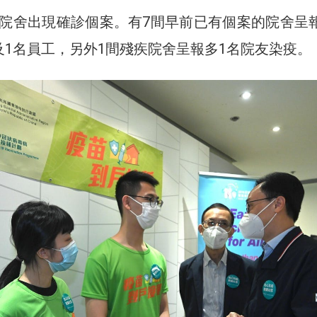
院舍出現確診個案。有7間早前已有個案的院舍呈
及1名員工，另外1間殘疾院舍呈報多1名院友染疫。