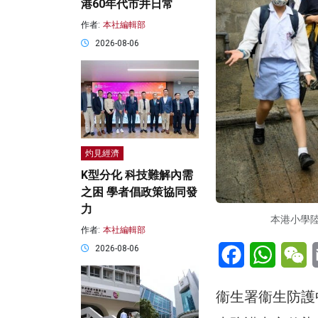
港60年代市井日常
作者:
本社編輯部
2026-08-06
灼見經濟
K型分化 科技難解內需
之困 學者倡政策協同發
力
本港小學陸
作者:
本社編輯部
Facebook
WhatsA
W
2026-08-06
衞生署衞生防護