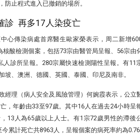
，防止程式進入已撤銷的場所。
確診 再多17人染疫亡
中心傳染病處首席醫生歐家榮表示，周二新增60
宗為核酸檢測個案，包括73宗由醫管局呈報、56宗由
由私人診所呈報。280宗屬快速檢測陽性呈報。有11
加坡、澳洲、德國、英國、泰國、印尼及南非。
政經理（病人安全及風險管理）何婉霞表示，公立
亡，年齡由33至97歲。其中16人在過去24小時呈
針，13人為65歲以上人士。有1宗72歲男性的滯後
今累計死亡共8963人，呈報個案的病死率約為0.7