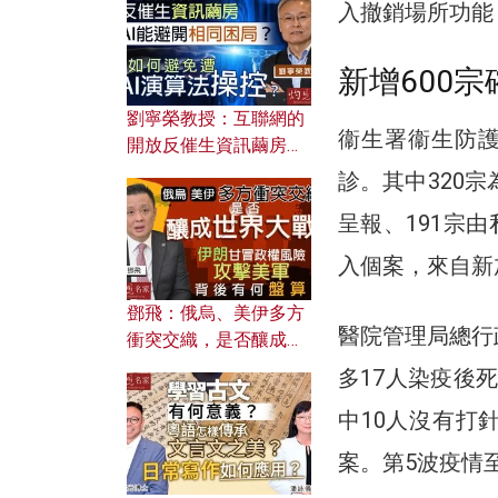
入撤銷場所功能
新增600宗
劉寧榮教授：互聯網的
衞生署衞生防護
開放反催生資訊繭房，
AI能避開相同困局？如
診。其中320
何避免遭AI演算法操
呈報、191宗
控？
入個案，來自新
鄧飛：俄烏、美伊多方
醫院管理局總行
衝突交織，是否釀成世
界大戰？ 伊朗甘冒政權
多17人染疫後死
風險攻擊美軍，背後有
中10人沒有打
何盤算？
案。第5波疫情至