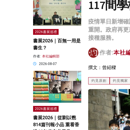
117間
疫情單日新增確
重開。政府再更
2026書展巡禮
接種服務。
書展2026｜百無一用是
書生？
作者:
本社
作者:
本社編輯部
2026-08-07
撰文：曾紹樑
灼見原創
灼見獨家
2026書展巡禮
書展2026｜從劉以鬯
814篇刊報小品 重看香