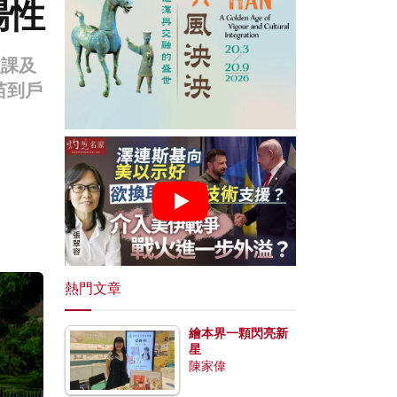
陽性
復課及
苗到戶
熱門文章
繪本界一顆閃亮新
星
陳家偉