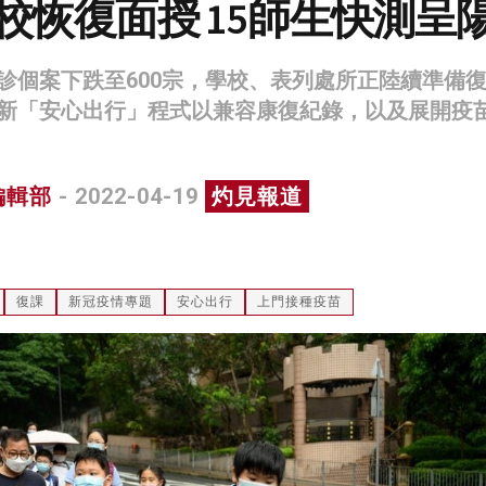
學校恢復面授 15師生快測呈
診個案下跌至600宗，學校、表列處所正陸續準備
新「安心出行」程式以兼容康復紀錄，以及展開疫
編輯部
- 2022-04-19
灼見報道
復課
新冠疫情專題
安心出行
上門接種疫苗