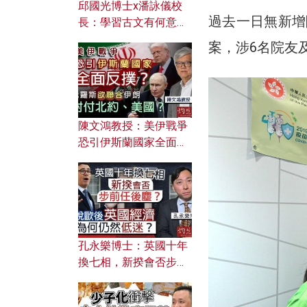
邱國光博士x潘詠儀校
過去一日無新增
長：學習古文有何意
義？ 粵語怎樣傳承文言
案，涉6名院友
文之美？ 日常寫作如何
應用？
陳文鴻教授：美伊戰爭
恐引伊斯蘭國家全面反
撲？ 俄羅斯欲聯合伊朗
對付北約美國？
孔永樂博士：英國十年
換七相，新揆會否步前
任後塵？脫歐後英國經
濟為何仍然低迷？