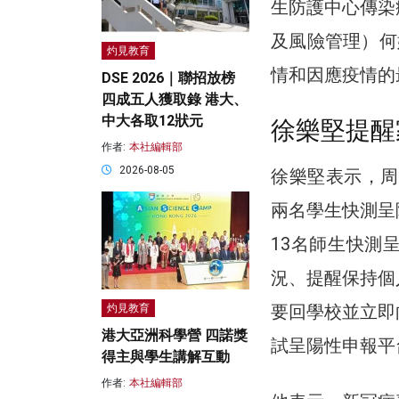
生防護中心傳染
及風險管理）何
灼見教育
情和因應疫情的
DSE 2026｜聯招放榜
四成五人獲取錄 港大、
中大各取12狀元
徐樂堅提醒
作者:
本社編輯部
2026-08-05
徐樂堅表示，周
兩名學生快測呈
13名師生快測
況、提醒保持個
要回學校並立即
灼見教育
港大亞洲科學營 四諾獎
試呈陽性申報平
得主與學生講解互動
作者:
本社編輯部