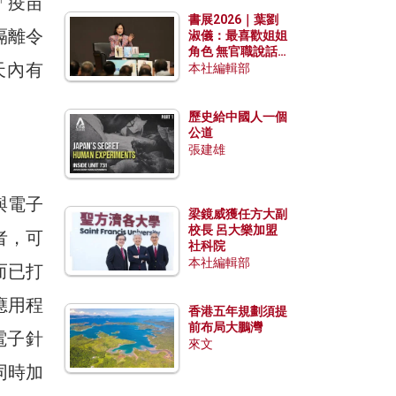
「疫苗
勢？
書展2026｜葉劉
隔離令
淑儀：最喜歡姐姐
角色 無官職說話
天內有
包袱少
本社編輯部
歷史給中國人一個
公道
張建雄
與電子
梁鏡威獲任方大副
校長 呂大樂加盟
者，可
社科院
本社編輯部
而已打
應用程
香港五年規劃須提
前布局大鵬灣
電子針
來文
同時加