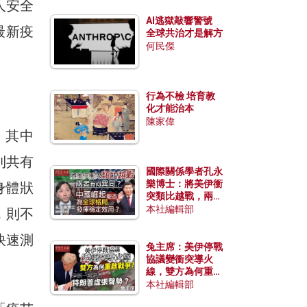
人安全
AI逃獄敲響警號
最新疫
全球共治才是解方
何民傑
行為不檢 培育教
化才能治本
陳家偉
，其中
則共有
國際關係學者孔永
樂博士：將美伊衝
身體狀
突類比越戰，兩者
有何異同？中國崛
本社編輯部
，則不
起能否為全球格局
發揮穩定效用？
快速測
兔主席：美伊停戰
協議變衝突導火
線，雙方為何重啟
戰爭？伊朗一早洞
本社編輯部
悉特朗普虛張聲