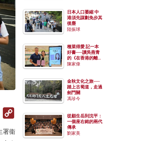
日本人口萎縮 中
港須先謀劃免步其
後塵
陸振球
種菜得愛 記一本
好書──讀吳燕青
的《在香港的離島
種菜》
陳家偉
金秋文化之旅──
踏上古蜀道，走過
劍門關
馮珍今
Copy
Link
從顧生岳到沈平：
一個座右銘的兩代
傳承
生署衞
劉家美