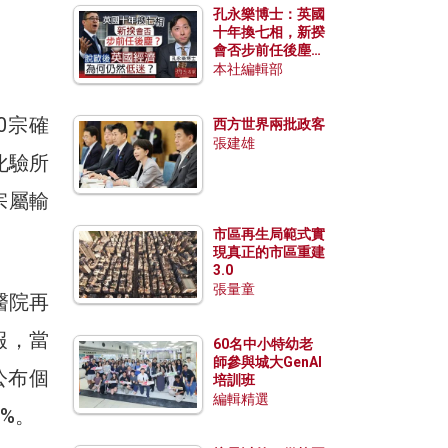
孔永樂博士：英國
十年換七相，新揆
會否步前任後塵？
脫歐後英國經濟為
本社編輯部
何仍然低迷？
0宗確
西方世界兩批政客
張建雄
化驗所
宗屬輸
市區再生局範式實
現真正的市區重建
3.0
張量童
醫院再
報，當
60名中小特幼老
師參與城大GenAI
公布個
培訓班
編輯精選
6%。