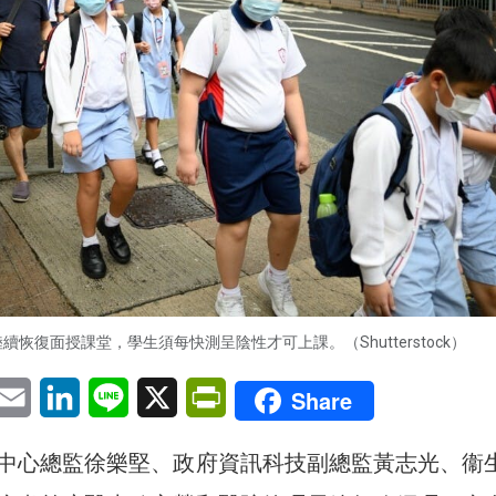
續恢復面授課堂，學生須每快測呈陰性才可上課。（Shutterstock）
pp
eChat
Email
LinkedIn
Line
X
PrintFriendly
Share
中心總監徐樂堅、政府資訊科技副總監黃志光、衞