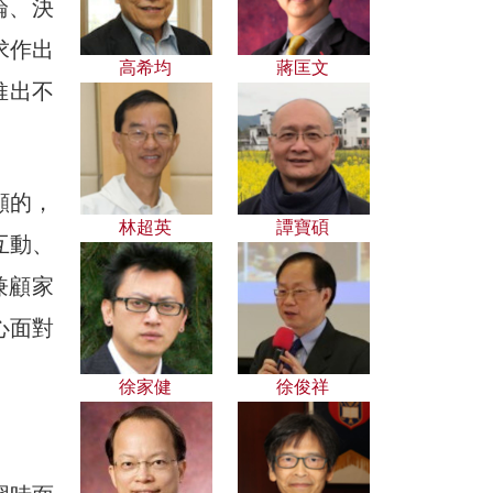
論、決
求作出
高希均
蔣匡文
推出不
顧的，
林超英
譚寶碩
互動、
兼顧家
心面對
徐家健
徐俊祥