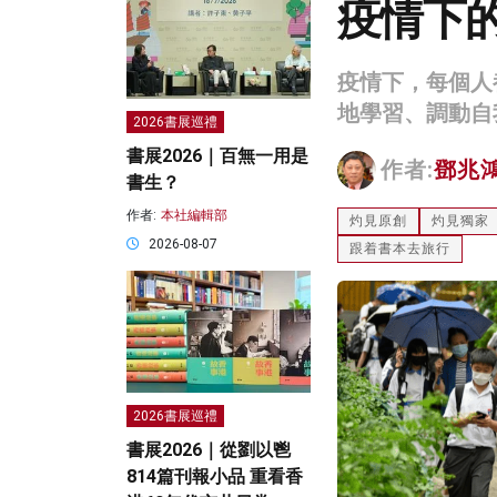
疫情下
疫情下，每個人
地學習、調動自
2026書展巡禮
書展2026｜百無一用是
作者:
鄧兆
書生？
作者:
本社編輯部
灼見原創
灼見獨家
2026-08-07
跟着書本去旅行
2026書展巡禮
書展2026｜從劉以鬯
814篇刊報小品 重看香