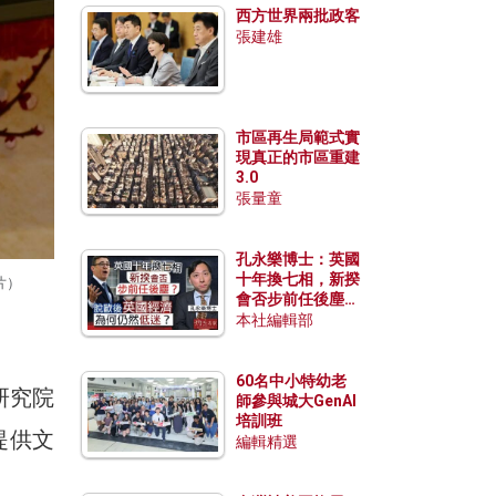
西方世界兩批政客
張建雄
市區再生局範式實
現真正的市區重建
3.0
張量童
孔永樂博士：英國
十年換七相，新揆
片）
會否步前任後塵？
脫歐後英國經濟為
本社編輯部
何仍然低迷？
60名中小特幼老
研究院
師參與城大GenAI
培訓班
提供文
編輯精選
。