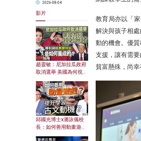
2026-08-04
影片
教育局亦以「家
解決與孩子相處
動的機會。優質
支援，讓有需要
趙靈敏：尼加拉瓜政府
貧富懸殊，尚幸
取消選舉 美國為何視若
無睹？ 專制總統奧爾特
加是如何養成的？
邱國光博士x潘詠儀校
長：如何善用動畫遊戲
提升學習古文動機？