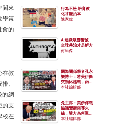
空間來
行為不檢 培育教
化才能治本
教學策
陳家偉
社會的
AI逃獄敲響警號
全球共治才是解方
何民傑
國際關係學者孔永
心在教
樂博士：將美伊衝
突類比越戰，兩者
安排、
有何異同？中國崛
本社編輯部
起能否為全球格局
校的網
發揮穩定效用？
兔主席：美伊停戰
距的支
協議變衝突導火
線，雙方為何重啟
援學校在
戰爭？伊朗一早洞
本社編輯部
悉特朗普虛張聲