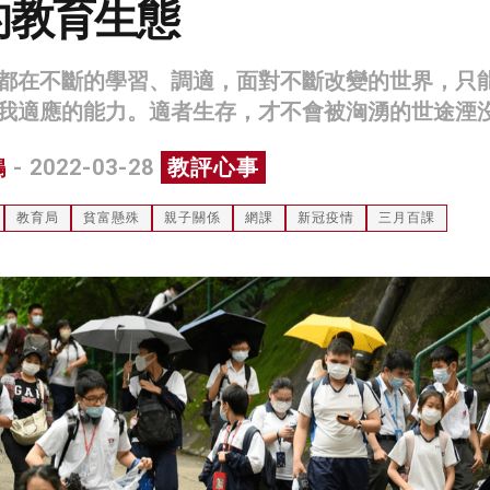
的教育生態
都在不斷的學習、調適，面對不斷改變的世界，只
我適應的能力。適者生存，才不會被洶湧的世途湮
鴻
- 2022-03-28
教評心事
教育局
貧富懸殊
親子關係
網課
新冠疫情
三月百課