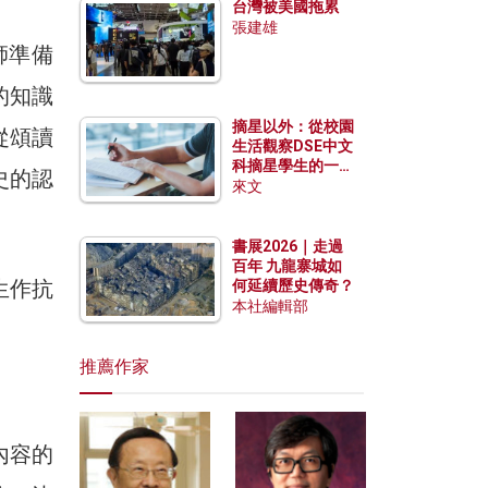
台灣被美國拖累
張建雄
師準備
的知識
摘星以外：從校園
從頌讀
生活觀察DSE中文
科摘星學生的一點
史的認
特質
來文
書展2026｜走過
百年 九龍寨城如
生作抗
何延續歷史傳奇？
本社編輯部
推薦作家
內容的