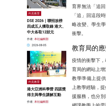
育界無法「追回
灼見教育
「追」回這段時
DSE 2026｜聯招放榜
略改變、學生學
四成五人獲取錄 港大、
中大各取12狀元
衝擊。
作者:
本社編輯部
2026-08-05
教育局的應
疫情的衝擊下，
育局的網站上增
教學準備上提供
灼見教育
上教學經驗，提
港大亞洲科學營 四諾獎
得主與學生講解互動
援服務，也分別以Y
作者:
本社編輯部
網課教學上的需