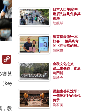
日本人口萎縮 中
港須先謀劃免步其
後塵
陸振球
種菜得愛 記一本
好書──讀吳燕青
的《在香港的離島
種菜》
陳家偉
Copy
Link
金秋文化之旅──
踏上古蜀道，走過
影響甚
劍門關
馮珍今
key
從顧生岳到沈平：
一個座右銘的兩代
傳承
劉家美
減，教