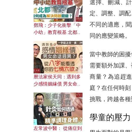
選擇、刪減、
定、調整、調配
不同的適應，聞
鄧飛：少子化衝擊「中
小幼」教育根基 北都如
同的應變策略。
何成為解決問題關鍵？
當中教師的困擾
需要額外加課、
商量？為追趕
曆法家侯天同：遇到多
少感情姻緣債 男女命途
庭？在任何時刻
迥異？ 從八字能看透你
的七情六欲？
挑戰，跨越各種
學童的壓力
左常波中醫： 從痛症到