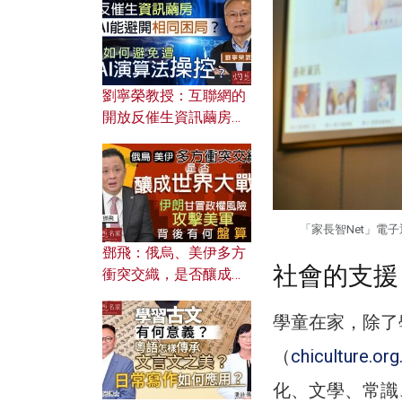
劉寧榮教授：互聯網的
開放反催生資訊繭房，
AI能避開相同困局？如
何避免遭AI演算法操
控？
「家長智Net」電
鄧飛：俄烏、美伊多方
社會的支援
衝突交織，是否釀成世
界大戰？ 伊朗甘冒政權
風險攻擊美軍，背後有
學童在家，除了
何盤算？
（
chiculture.org
化、文學、常識