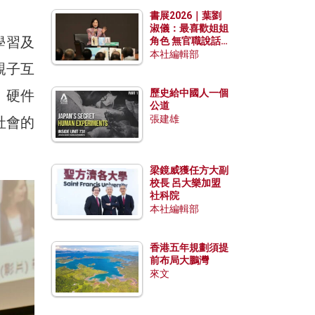
勢？
書展2026｜葉劉
淑儀：最喜歡姐姐
學習及
角色 無官職說話
包袱少
本社編輯部
親子互
、硬件
歷史給中國人一個
公道
張建雄
社會的
梁鏡威獲任方大副
校長 呂大樂加盟
社科院
本社編輯部
香港五年規劃須提
前布局大鵬灣
來文