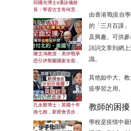
邱國光博士x潘詠儀校
長：學習古文有何意
由香港戰疫自學
義？ 粵語怎樣傳承文言
文之美？ 日常寫作如何
的「三月百課」
應用？
及興趣。可供參
詩詞文章到網上
陳文鴻教授：美伊戰爭
識。
恐引伊斯蘭國家全面反
撲？ 俄羅斯欲聯合伊朗
對付北約美國？
其他如中大、教
疫學習之用。
教師的困擾
孔永樂博士：英國十年
換七相，新揆會否步前
任後塵？脫歐後英國經
學校是疫情中最
濟為何仍然低迷？