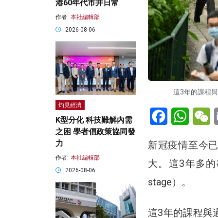
港60年代市井日常
作者:
本社編輯部
2026-08-06
這3年的課程與
灼見經濟
Facebook
WhatsA
W
K型分化 科技難解內需
之困 學者倡政策協同發
力
新冠疫情至今
作者:
本社編輯部
大。這3年多的
2026-08-06
stage）。
這3年的課程與