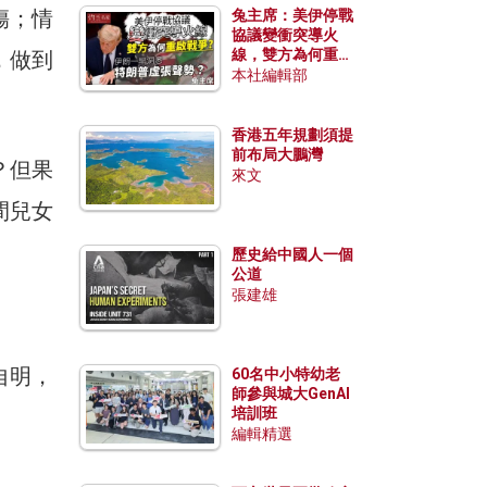
傷；情
兔主席：美伊停戰
協議變衝突導火
線，雙方為何重啟
，做到
戰爭？伊朗一早洞
本社編輯部
悉特朗普虛張聲
勢？
香港五年規劃須提
前布局大鵬灣
？但果
來文
間兒女
歷史給中國人一個
公道
張建雄
自明，
60名中小特幼老
師參與城大GenAI
培訓班
編輯精選