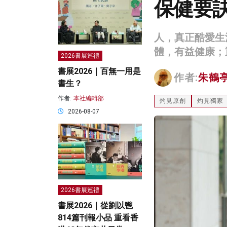
保健要
人，真正酷愛生
體，有益健康；
2026書展巡禮
書展2026｜百無一用是
作者:
朱鶴
書生？
作者:
本社編輯部
灼見原創
灼見獨家
2026-08-07
2026書展巡禮
書展2026｜從劉以鬯
814篇刊報小品 重看香