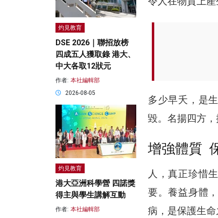
令人在物質上產
灼見教育
DSE 2026｜聯招放榜
四成五人獲取錄 港大、
中大各取12狀元
作者:
本社編輯部
2026-08-05
多少早夭，是
毀。名揚四方，
增強體質 
灼見教育
人，真正珍惜
港大亞洲科學營 四諾獎
要。養益身體
得主與學生講解互動
病，是保護生命
作者:
本社編輯部