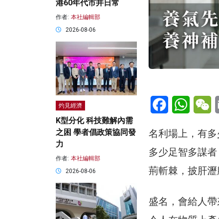
港60年代市井日常
作者:
本社編輯部
2026-08-06
Facebook
WhatsA
W
灼見經濟
K型分化 科技難解內需
名利場上，有多
之困 學者倡政策協同發
力
多少足智多謀者
作者:
本社編輯部
荊斬棘，披肝瀝
2026-08-06
盛名，會給人帶