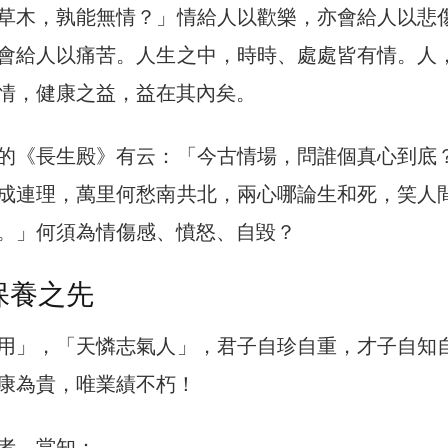
草木，孰能無情？」情給人以歡樂，亦會給人以悲
會給人以痛苦。人生之中，時時、處處皆有情。人
情，健康之益，益在其內矣。
的《長生殿》有云：「今古情場，問誰個真心到底
成連理，萬里何愁南共北，兩心哪論生和死，笑人
。」何須為情傷感、憤怒、自毀？
保養之先
用」，「天憐志氣人」，君子自珍自重，才子自知
康為貴，唯業績不朽！
者，當知：