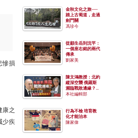
金秋文化之旅──
踏上古蜀道，走過
劍門關
馮珍今
從顧生岳到沈平：
一個座右銘的兩代
傳承
劉家美
悲慘損
陳文鴻教授：北約
縱深空襲 俄羅斯
瀕臨戰敗邊緣？中
國零部件能左右戰
本社編輯部
局走向？
健康之
行為不檢 培育教
化才能治本
減少疾
陳家偉