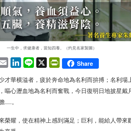
一生中，求健康者，當知四養。（灼見名家製圖）
pp
eChat
Email
LinkedIn
Line
X
PrintFriendly
Share
少才華横溢者，疲於奔命地為名利而拚搏；名利場
，嘔心瀝血地為名利而奮戰，今日復明日地披星戴
膽……。
來榮耀，使在精神上感到滿足；巨利，能給人帶來