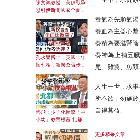
陳文鴻教授：美伊戰爭
恐引伊斯蘭國家全面反
撲？ 俄羅斯欲聯合伊朗
養氣為先順氣湯
對付北約美國？
養血為主益心漿
養精為要滋腎陰
養神為上補五
孔永樂博士：英國十年
換七相，新揆會否步前
尾、雞翼、魚頭
任後塵？脫歐後英國經
濟為何仍然低迷？
人生一世，求事
所不欲，勿施於
自得其益。
鄧飛：少子化衝擊「中
小幼」教育根基 北都如
何成為解決問題關鍵？
更多精采文章