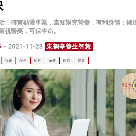
訣
活，確實熱愛事業，當知講究營養，有利身體；鍛
重視醫藥，可保生命。
亭
- 2021-11-28
朱鶴亭養生智慧
情緒
養生
精神
保健
氣血
體質