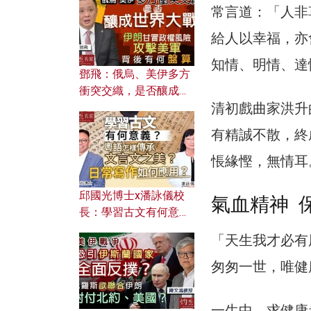
何避免遭AI演算法操
常言道：「人非
控？
給人以幸福，亦
知情、明情、達
鄧飛：俄烏、美伊多方
衝突交織，是否釀成世
清初戲曲家洪升
界大戰？ 伊朗甘冒政權
風險攻擊美軍，背後有
有精誠不散，終
何盤算？
悵緣慳，無情耳
邱國光博士x潘詠儀校
氣血精神 
長：學習古文有何意
義？ 粵語怎樣傳承文言
「天生我才必有
文之美？ 日常寫作如何
應用？
匆匆一世，唯健
一生中，求健康