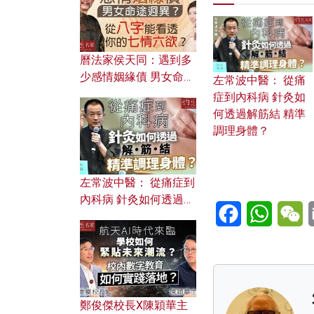
曆法家侯天同：遇到多
少感情姻緣債 男女命途
左常波中醫： 從痛
迥異？ 從八字能看透你
症到內科病 針灸如
的七情六欲？
何透過解筋結 精準
調理身體？
左常波中醫： 從痛症到
內科病 針灸如何透過解
Facebook
WhatsA
W
筋結 精準調理身體？
鄭俊傑校長X陳穎華主