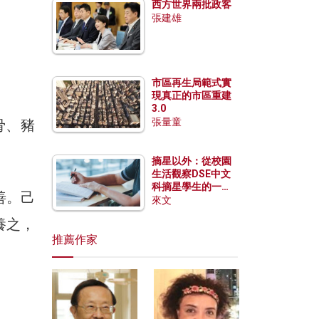
西方世界兩批政客
張建雄
市區再生局範式實
現真正的市區重建
3.0
張量童
骨、豬
摘星以外：從校園
生活觀察DSE中文
科摘星學生的一點
善。己
特質
來文
養之，
推薦作家