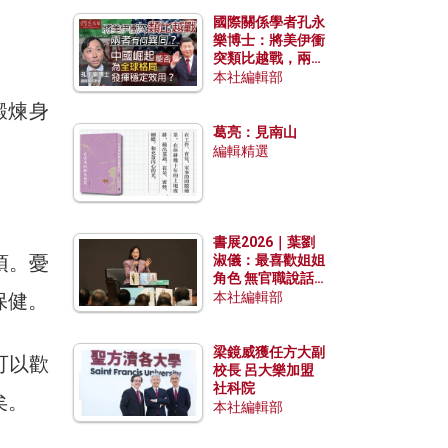
國際關係學者孔永
樂博士：將美伊衝
突類比越戰，兩者
有何異同？中國崛
本社編輯部
起能否為全球格局
鍛煉身
發揮穩定效用？
葛亮：見南山
編輯精選
書展2026｜葉劉
須。憂
淑儀：最喜歡姐姐
角色 無官職說話
包袱少
保健。
本社編輯部
梁鏡威獲任方大副
可以歡
校長 呂大樂加盟
社科院
矣。
本社編輯部