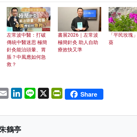
左常波中醫：打破
書展2026｜左常波
「平民玫瑰
傳統中醫迷思 極簡
極簡針灸 助人自助
葵
針灸能治頭暈、胃
療效快又準
脹？中風應如何急
救？
pp
eChat
Email
LinkedIn
Line
X
PrintFriendly
Share
朱鶴亭