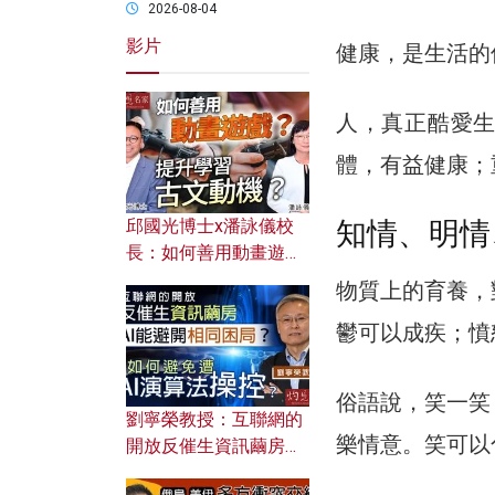
2026-08-04
影片
健康，是生活的
人，真正酷愛
體，有益健康；
知情、明情
邱國光博士x潘詠儀校
長：如何善用動畫遊戲
提升學習古文動機？
物質上的育養，
鬱可以成疾；憤
俗語說，笑一笑
劉寧榮教授：互聯網的
樂情意。笑可以
開放反催生資訊繭房，
AI能避開相同困局？如