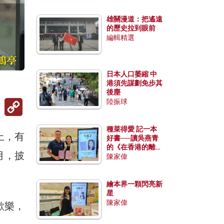
雄關漫道：把遙遠
的歷史拉到眼前
編輯精選
日本人口萎縮 中
港須先謀劃免步其
後塵
Copy
陸振球
Link
種菜得愛 記一本
上，有
好書──讀吳燕青
的《在香港的離島
月，披
種菜》
陳家偉
繪本界一顆閃亮新
星
陳家偉
歡樂，