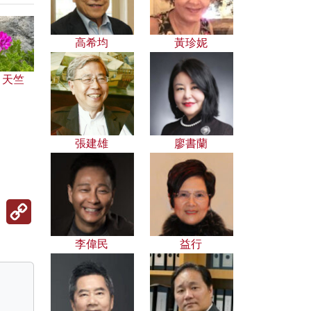
高希均
黃珍妮
」天竺
張建雄
廖書蘭
Copy
Link
李偉民
益行