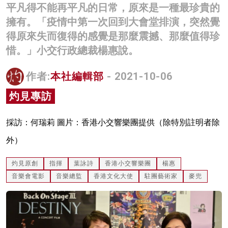
平凡得不能再平凡的日常，原來是一種最珍貴的
名家榜
擁有。「疫情中第一次回到大會堂排演，突然覺
灼見活動
得原來失而復得的感覺是那麼震撼、那麼值得珍
惜。」小交行政總裁楊惠說。
關於我們
作者:
本社編輯部
- 2021-10-06
灼見專訪
採訪：何瑞莉 圖片：香港小交響樂團提供（除特別註明者除
外）
灼見原創
指揮
葉詠詩
香港小交響樂團
楊惠
音樂會電影
音樂總監
香港文化大使
駐團藝術家
麥兜