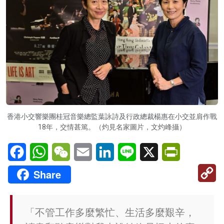
香港小交響樂團桂冠音樂總監葉詠詩及行政總裁楊惠在小交並肩作戰
18年，交情甚篤。（灼見名家圖片，文灼峰攝）
Facebook
WhatsApp
WeChat
Email
LinkedIn
Line
X
PrintFriendl
C
Share
Li
「不管工作多麼繁忙、生活多麼艱辛，