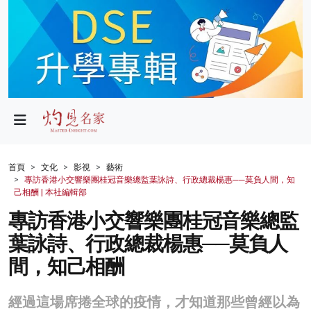
政局
教育
文化
財經
首頁
文化
影視
藝術
專訪香港小交響樂團桂冠音樂總監葉詠詩、行政總裁楊惠──莫負人間，知
生活
己相酬 | 本社編輯部
專訪香港小交響樂團桂冠音樂總監
健康
葉詠詩、行政總裁楊惠──莫負人
商業
間，知己相酬
科技
經過這場席捲全球的疫情，才知道那些曾經以為
影片