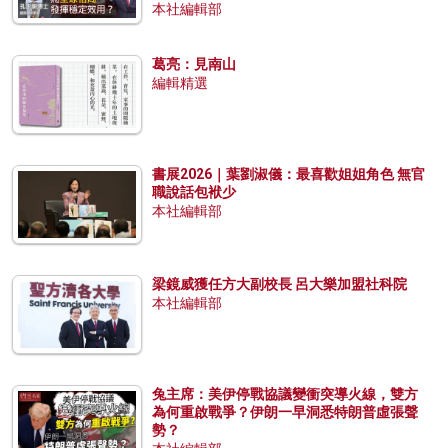
本社編輯部
葛亮：見南山
編輯精選
書展2026｜葉劉淑儀：最喜歡姐姐角色 無官
職說話包袱少
本社編輯部
梁鏡威獲任方大副校長 呂大樂加盟社科院
本社編輯部
兔主席：美伊停戰協議變衝突導火線，雙方
為何重啟戰爭？伊朗一早洞悉特朗普虛張聲
勢？