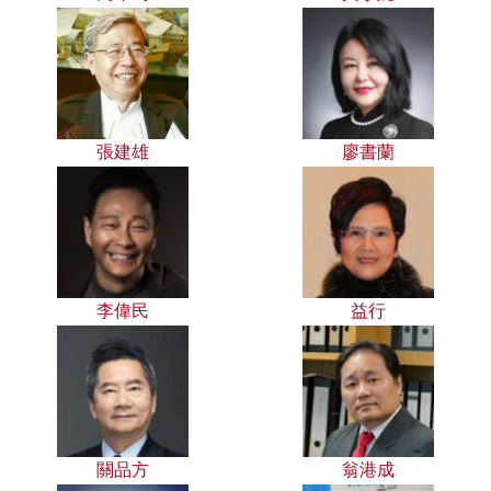
張建雄
廖書蘭
李偉民
益行
關品方
翁港成