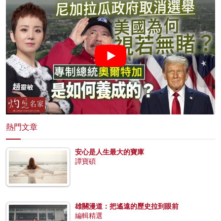
熱門文章
安心是人生最大的寶庫
譚寶碩
雄關漫道：把遙遠的歷史拉到眼前
編輯精選