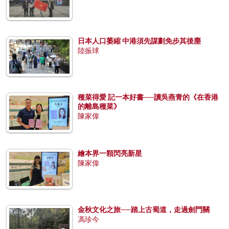
日本人口萎縮 中港須先謀劃免步其後塵
陸振球
種菜得愛 記一本好書──讀吳燕青的《在香港
的離島種菜》
陳家偉
繪本界一顆閃亮新星
陳家偉
金秋文化之旅──踏上古蜀道，走過劍門關
馮珍今