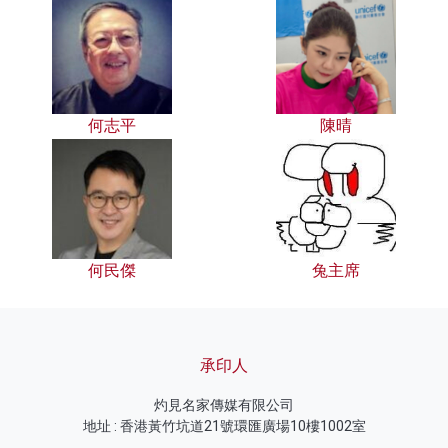
何志平
陳晴
何民傑
兔主席
承印人
灼見名家傳媒有限公司
地址 : 香港黃竹坑道21號環匯廣場10樓1002室