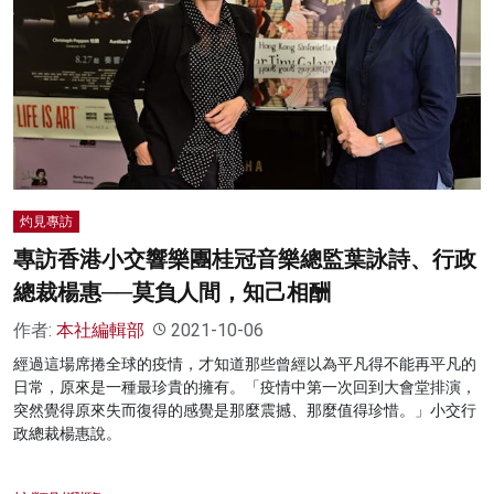
灼見專訪
專訪香港小交響樂團桂冠音樂總監葉詠詩、行政
總裁楊惠──莫負人間，知己相酬
作者:
本社編輯部
2021-10-06
經過這場席捲全球的疫情，才知道那些曾經以為平凡得不能再平凡的
日常，原來是一種最珍貴的擁有。「疫情中第一次回到大會堂排演，
突然覺得原來失而復得的感覺是那麼震撼、那麼值得珍惜。」小交行
政總裁楊惠說。