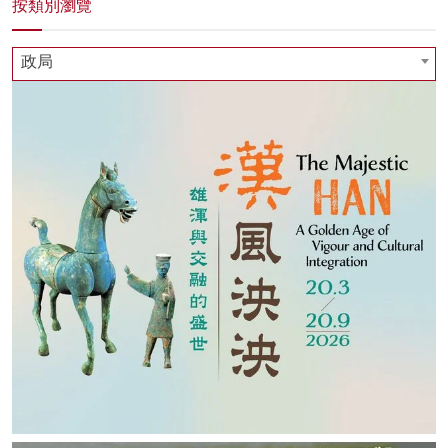
按類別瀏覽
政局