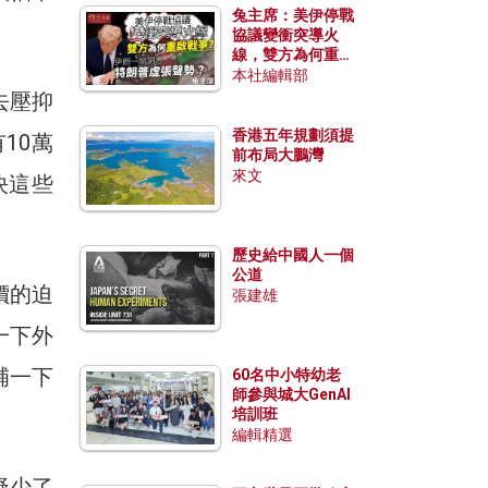
兔主席：美伊停戰
協議變衝突導火
線，雙方為何重啟
戰爭？伊朗一早洞
本社編輯部
悉特朗普虛張聲
去壓抑
勢？
香港五年規劃須提
10萬
前布局大鵬灣
來文
決這些
歷史給中國人一個
公道
價的迫
張建雄
一下外
補一下
60名中小特幼老
師參與城大GenAI
培訓班
編輯精選
疑少了