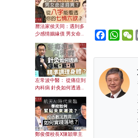
曆法家侯天同：遇到多
Facebook
WhatsA
W
少感情姻緣債 男女命途
迥異？ 從八字能看透你
的七情六欲？
左常波中醫： 從痛症到
內科病 針灸如何透過解
筋結 精準調理身體？
鄭俊傑校長X陳穎華主