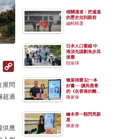
雄關漫道：把遙遠
的歷史拉到眼前
編輯精選
日本人口萎縮 中
港須先謀劃免步其
後塵
Copy
陸振球
Link
種菜得愛 記一本
住屋問
好書──讀吳燕青
的《在香港的離島
遍超過
種菜》
陳家偉
繪本界一顆閃亮新
星
陳家偉
屋供應