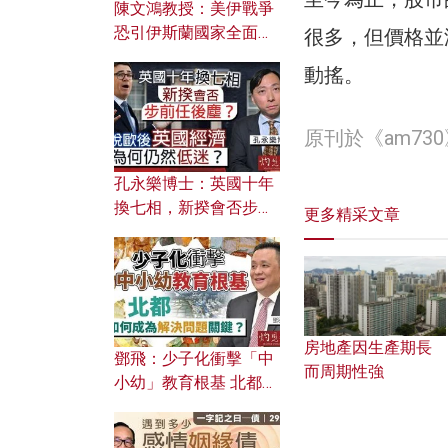
陳文鴻教授：美伊戰爭
恐引伊斯蘭國家全面反
很多，但價格並
撲？ 俄羅斯欲聯合伊朗
動搖。
對付北約美國？
原刊於《am7
孔永樂博士：英國十年
換七相，新揆會否步前
更多精采文章
任後塵？脫歐後英國經
濟為何仍然低迷？
房地產因生產期長
鄧飛：少子化衝擊「中
而周期性強
小幼」教育根基 北都如
何成為解決問題關鍵？