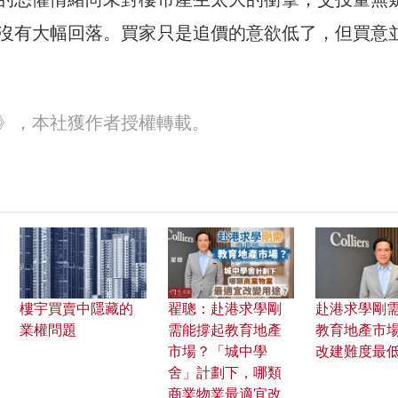
沒有大幅回落。買家只是追價的意欲低了，但買意
30》，本社獲作者授權轉載。
樓宇買賣中隱藏的
翟聰：赴港求學剛
赴港求學剛
業權問題
需能撐起教育地產
教育地產市場
市場？「城中學
改建難度最
舍」計劃下，哪類
商業物業最適宜改