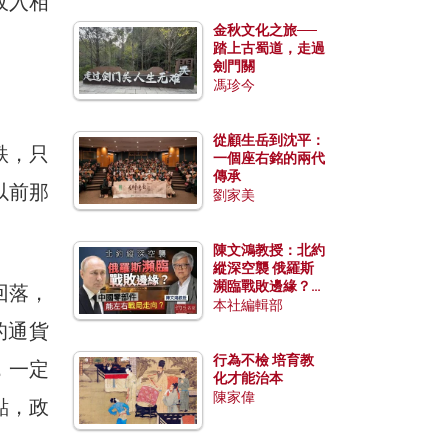
收入相
金秋文化之旅──
踏上古蜀道，走過
劍門關
馮珍今
從顧生岳到沈平：
跌，只
一個座右銘的兩代
傳承
以前那
劉家美
陳文鴻教授：北約
縱深空襲 俄羅斯
瀕臨戰敗邊緣？中
回落，
國零部件能左右戰
本社編輯部
局走向？
的通貨
行為不檢 培育教
，一定
化才能治本
陳家偉
點，政