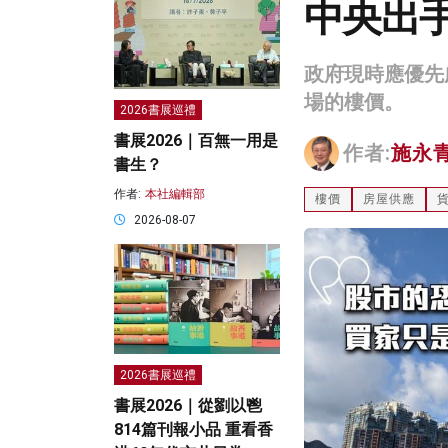
中央出
政府現時應優先
場的樓價。
2026書展巡禮
書展2026｜百無一用是
作者:
施永
書生？
作者:
本社編輯部
樓價
房屋供應
2026-08-07
2026書展巡禮
書展2026｜從劉以鬯
814篇刊報小品 重看香