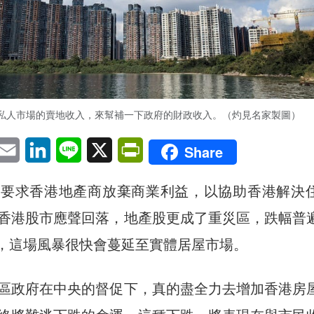
私人市場的賣地收入，來幫補一下政府的財政收入。（灼見名家製圖）
pp
eChat
Email
LinkedIn
Line
X
PrintFriendly
Share
，要求香港地產商放棄商業利益，以協助香港解決
香港股市應聲回落，地產股更成了重災區，跌幅普
期，這場風暴很快會蔓延至實體居屋市場。
區政府在中央的督促下，真的盡全力去增加香港房