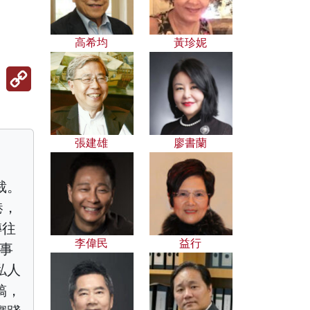
高希均
黃珍妮
Copy
Link
張建雄
廖書蘭
裁。
港，
轉往
李偉民
益行
從事
私人
稿，