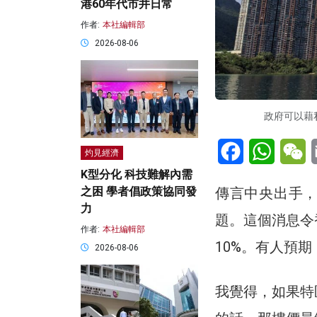
港60年代市井日常
作者:
本社編輯部
2026-08-06
政府可以藉
Facebook
WhatsA
W
灼見經濟
K型分化 科技難解內需
傳言中央出手
之困 學者倡政策協同發
力
題。這個消息令
作者:
本社編輯部
10%。有人預
2026-08-06
我覺得，如果特