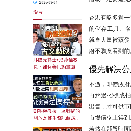
2026-08-04
影片
香港有略多過一
的儲存工具。名
就會大量被蒸發
府不願意看到的
邱國光博士x潘詠儀校
長：如何善用動畫遊戲
優先解決公
提升學習古文動機？
不過，即使政府
再經過招標或拍
出售，才可供市
劉寧榮教授：互聯網的
市場價格上得到
開放反催生資訊繭房，
AI能避開相同困局？如
若然在那段時間