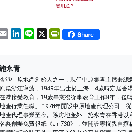
變用途？
pp
eChat
Email
LinkedIn
Line
X
PrintFriendly
Share
施永青
香港中原地產創始人之一，現任中原集團主席兼總
原籍浙江寧波，1949年出生於上海，4歲時定居香
在港接受教育，19歲畢業後從事教育工作8年，後
地產行業任職。 1978年開設中原地產代理公司，
地產代理事業至今。除房地產外，施永青在香港以
名義創辦免費報紙《am730》，並開設專欄親自撰