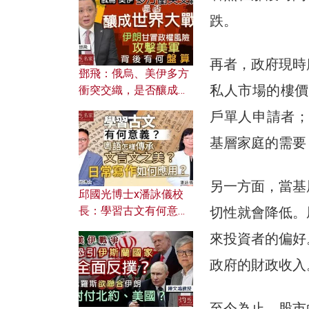
何避免遭AI演算法操
跌。
控？
再者，政府現時
鄧飛：俄烏、美伊多方
私人市場的樓價
衝突交織，是否釀成世
界大戰？ 伊朗甘冒政權
戶單人申請者；
風險攻擊美軍，背後有
何盤算？
基層家庭的需要
另一方面，當基
邱國光博士x潘詠儀校
切性就會降低。
長：學習古文有何意
義？ 粵語怎樣傳承文言
來投資者的偏好
文之美？ 日常寫作如何
應用？
政府的財政收入
至今為止，股市