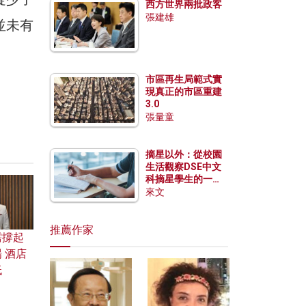
西方世界兩批政客
張建雄
並未有
市區再生局範式實
現真正的市區重建
3.0
張量童
摘星以外：從校園
生活觀察DSE中文
科摘星學生的一點
特質
來文
推薦作家
需撐起
 酒店
低