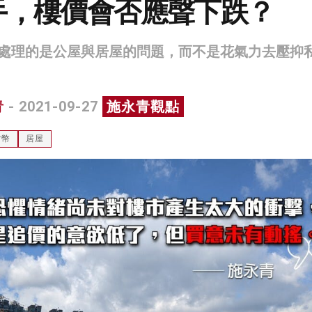
手，樓價會否應聲下跌？
處理的是公屋與居屋的問題，而不是花氣力去壓抑
青
- 2021-09-27
施永青觀點
貨幣
居屋