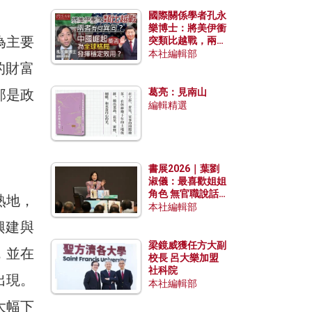
國際關係學者孔永
樂博士：將美伊衝
為主要
突類比越戰，兩者
有何異同？中國崛
本社編輯部
的財富
起能否為全球格局
發揮穩定效用？
那是政
葛亮：見南山
編輯精選
書展2026｜葉劉
淑儀：最喜歡姐姐
角色 無官職說話
熟地，
包袱少
本社編輯部
興建與
梁鏡威獲任方大副
，並在
校長 呂大樂加盟
社科院
出現。
本社編輯部
大幅下