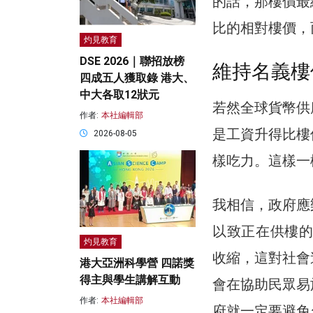
的話，那樓價最
比的相對樓價，
灼見教育
DSE 2026｜聯招放榜
維持名義樓
四成五人獲取錄 港大、
中大各取12狀元
若然全球貨幣供
作者:
本社編輯部
是工資升得比樓
2026-08-05
樣吃力。這樣一
我相信，政府應
以致正在供樓的
灼見教育
收縮，這對社會
港大亞洲科學營 四諾獎
得主與學生講解互動
會在協助民眾易
作者:
本社編輯部
府就一定要避免