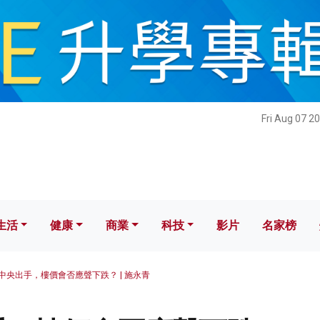
健康
商業
科技
影片
名家榜
Fri Aug 07 2
生活
健康
商業
科技
影片
名家榜
中央出手，樓價會否應聲下跌？ | 施永青