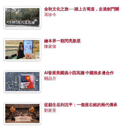
金秋文化之旅──踏上古蜀道，走過劍門關
馮珍今
繪本界一顆閃亮新星
陳家偉
AI發展美國搞小院高牆 中國推多邊合作
關品方
從顧生岳到沈平：一個座右銘的兩代傳承
劉家美