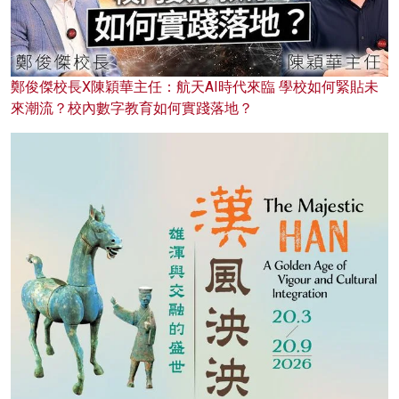
鄭俊傑校長X陳穎華主任：航天AI時代來臨 學校如何緊貼未
來潮流？校內數字教育如何實踐落地？