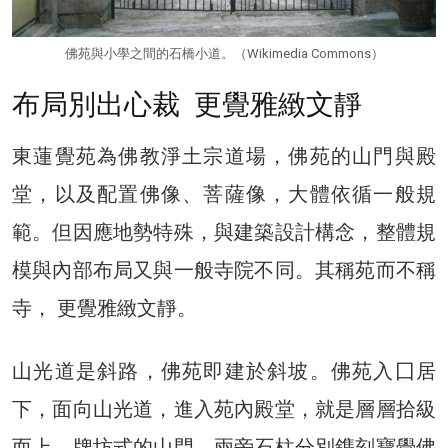
佛苑與小學之間的石橋小道。（Wikimedia Commons）
布局別出心裁 更覺雅緻文靜
東蓮覺苑為佛教淨土宗道場，佛苑的山門與殿
堂，以及配置佛像、菩薩像，大體依循一般規
範。但因應地勢特殊，與建築設計構念，整體規
模與內部布局又與一般寺院不同。其稱苑而不稱
寺， 更覺雅緻文靜。
山光道是斜路，佛苑即建於斜坡。佛苑入囗居
下，面向山光道，進入苑內殿堂，就是層層拾級
而上。牌坊式的山門，兩旁石柱分別鎸刻寶覺佛