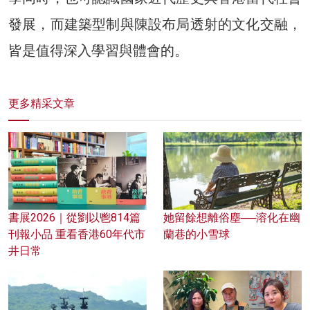
發展，而建築型制與陳設布局透射的文化交融，
皆是值得深入學習與體會的。
更多精采文章
書展2026｜從劉以鬯814篇
她留餘想離俗塵──溶化在幽
刊報小品 重看香港60年代市
蘭巷的小雪球
井日常