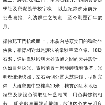
學社及寶覺義學校字樣， 以茲紀錄佛苑前身，
慈悲喜捨、利濟群生之初創，至今剛歷百年歲
月。
循佛苑正門拾級而上，木龕內慈顏笑囗的彌勒坐
佛像，靠背相對就是護法的韋馱菩薩立像。18級
石階，連結韋馱殿與大雄寶殿之間的天井設計，
仿如自然採光。寶殿前置七層藥師琉璃佛塔，光
明燈熣燦映照，左右兩側分置大鼓銅鐘，型制完
備。大雄寶殿中空樓高20米，樸實的紅木地板，
牆壁及陳設色調取紅米藍相間，用色與佛旗相
若， 明亮歡喜而端莊嚴飾，啟迪內心的光明良