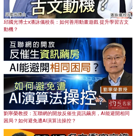
邱國光博士x潘詠儀校長：如何善用動畫遊戲 提升學習古文
動機？
劉寧榮教授：互聯網的開放反催生資訊繭房，AI能避開相同
困局？如何避免遭AI演算法操控？