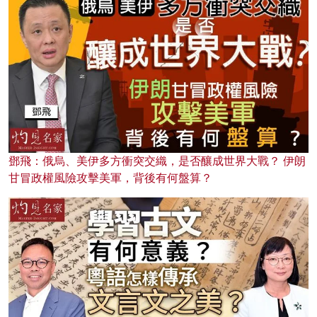
鄧飛：俄烏、美伊多方衝突交織，是否釀成世界大戰？ 伊朗
甘冒政權風險攻擊美軍，背後有何盤算？