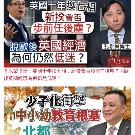
孔永樂博士：英國十年換七相，新揆會否步前任後塵？脫歐
後英國經濟為何仍然低迷？