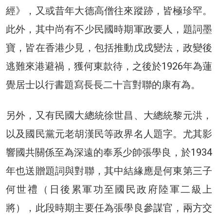
經》，又或昔年大德高僧往來蹤跡，皆極珍罕。
此外，其中尚有不少民國時期軍政要人，題詞墨
寶，皆在香港少見，包括推動戊戌變法，政變後
逃難來港避禍，獲何東款待，之後於1926年為蓮
覺居士以行書題寫長長二十言對聯的康有為。
另外，又有民國大總統徐世昌、大總統黎元洪，
以及國民黨元老胡漢民等政界名人題字。尤其影
響國共關係至為深遠的奉系少帥張學良，於1934
年也送贈題詞與對聯，其中結緣應是何東第三子
何世禮（日後累軍功至國民政府陸軍二級上
將），此段時期主要任為張學良參謀官，兩方交