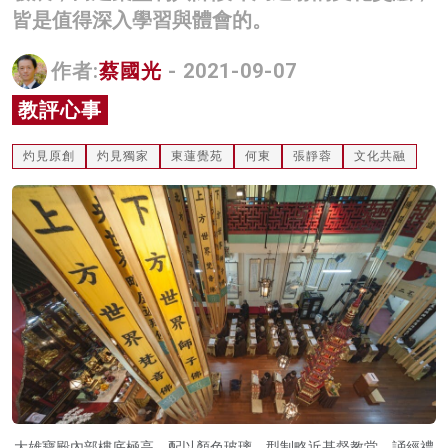
皆是值得深入學習與體會的。
名家榜
灼見活動
作者:
蔡國光
- 2021-09-07
教評心事
關於我們
灼見原創
灼見獨家
東蓮覺苑
何東
張靜蓉
文化共融
大雄寶殿內部樓底極高，配以顏色玻璃，型制略近基督教堂，誦經禮