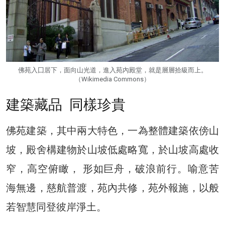
佛苑入囗居下，面向山光道，進入苑內殿堂，就是層層拾級而上。
（Wikimedia Commons）
建築藏品 同樣珍貴
佛苑建築，其中兩大特色，一為整體建築依傍山
坡，殿舍構建物於山坡低處略寬，於山坡高處收
窄，高空俯瞰， 形如巨舟，破浪前行。喻意苦
海無邊，慈航普渡，苑內共修，苑外報施，以般
若智慧同登彼岸淨土。