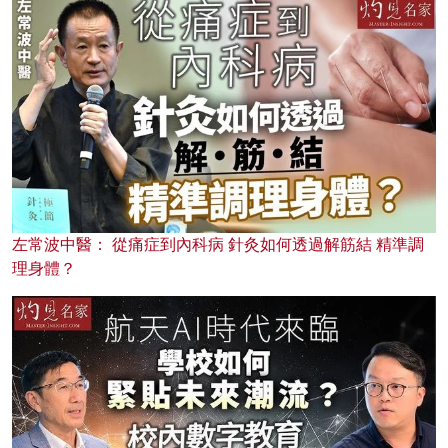
左常波中醫： 從痛症到內科病 針灸如何透過解筋結 精準調
理身體？