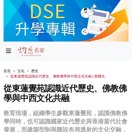
政局
教育
文化
財經
首頁
文化
歷史
從東蓮覺苑認識近代歷史、佛教佛學與中西文化共融 | 蔡國光
生活
從東蓮覺苑認識近代歷史、佛教佛
健康
學與中西文化共融
商業
教育現場，組織學生參觀東蓮覺苑，認識佛教佛
科技
學同時，也可認識國家近代歷史與香港當代社會
影片
發展，而建築型制與陳設布局透射的文化交融，