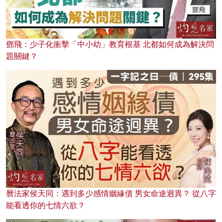
鄧飛：少子化衝擊「中小幼」教育根基 北都如何成為解決問
題關鍵？
曆法家侯天同：遇到多少感情姻緣債 男女命途迥異？ 從八字
能看透你的七情六欲？