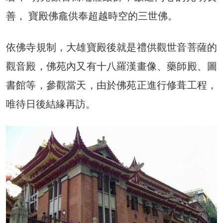
善， 寶殿佛龕供奉超越時空的三世佛。
依佛寺規制，大雄寶殿後就是禮供觀世音菩薩的
觀音殿，佛苑內又有十八羅漢畫像、藥師殿、圖
書館等，參觀當天，由於佛苑正進行修葺工程，
唯待日後結緣再訪。