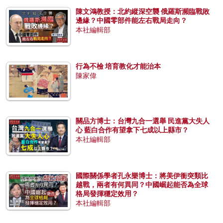
陳文鴻教授：北約縱深空襲 俄羅斯瀕臨戰敗
邊緣？中國零部件能左右戰局走向？
本社編輯部
行為不檢 培育教化才能治本
陳家偉
關品方博士：台灣九合一選舉 民進黨大失人
心 藍白合作有望拿下七成以上縣市？
本社編輯部
國際關係學者孔永樂博士：將美伊衝突類比
越戰，兩者有何異同？中國崛起能否為全球
格局發揮穩定效用？
本社編輯部