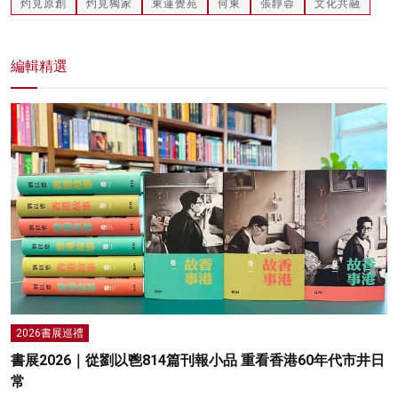
灼見原創
灼見獨家
東蓮覺苑
何東
張靜蓉
文化共融
編輯精選
2026書展巡禮
書展2026｜從劉以鬯814篇刊報小品 重看香港60年代市井日
常