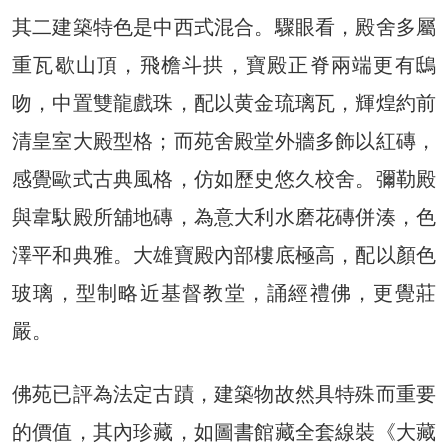
其二建築特色是中西式混合。驟眼看，殿舍多屬
重瓦歇山頂，飛檐斗拱，寶殿正脊兩端更有鴟
吻，中置雙龍戲珠，配以黄金琉璃瓦，輝煌約前
清皇室大殿型格；而苑舍殿堂外牆多飾以紅磚，
感覺歐式古典風格，仿如歷史悠久校舍。彌勒殿
與韋馱殿所舖地磚，為意大利水磨花磚併湊，色
澤平和典雅。大雄寶殿內部樓底極高，配以顏色
玻璃，型制略近基督教堂，誦經禮佛，更覺莊
嚴。
佛苑已評為法定古蹟，建築物故然具特殊而重要
的價值，其內珍藏，如圖書館藏全套線裝《大藏