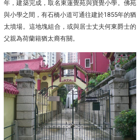
年，建築完成，取名東蓮覺苑與寶覺小學。佛苑
與小學之間，有石橋小道可通往建於1855年的猶
太墳場。這地塊組合，或與居士丈夫何東爵士的
父親為荷蘭籍猶太裔有關。