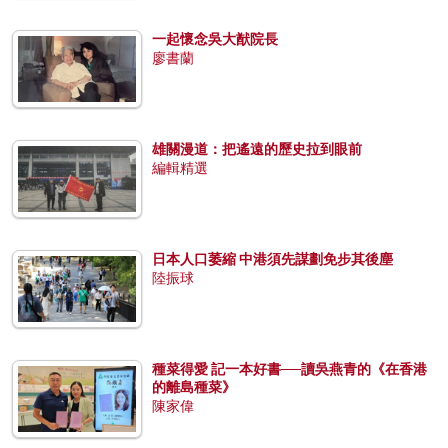
一起懷念吳大猷院長
廖書蘭
雄關漫道：把遙遠的歷史拉到眼前
編輯精選
日本人口萎縮 中港須先謀劃免步其後塵
陸振球
種菜得愛 記一本好書──讀吳燕青的《在香港
的離島種菜》
陳家偉