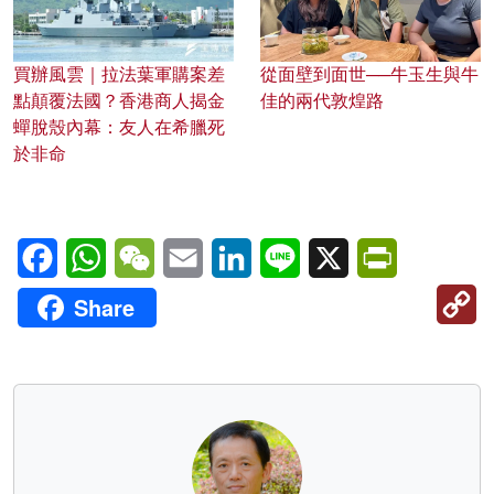
買辦風雲｜拉法葉軍購案差
從面壁到面世──牛玉生與牛
點顛覆法國？香港商人揭金
佳的兩代敦煌路
蟬脫殼內幕：友人在希臘死
於非命
Facebook
WhatsApp
WeChat
Email
LinkedIn
Line
X
PrintFriendl
C
Share
Li