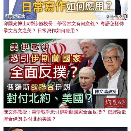
邱國光博士x潘詠儀校長：學習古文有何意義？ 粵語怎樣傳
承文言文之美？ 日常寫作如何應用？
陳文鴻教授：美伊戰爭恐引伊斯蘭國家全面反撲？ 俄羅斯欲
聯合伊朗 對付北約美國？