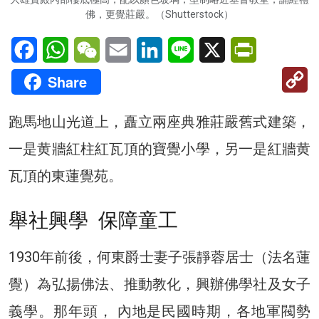
佛，更覺莊嚴。（Shutterstock）
Facebook
WhatsApp
WeChat
Email
LinkedIn
Line
X
PrintFriendl
C
Share
Li
跑馬地山光道上，矗立兩座典雅莊嚴舊式建築，
一是黄牆紅柱紅瓦頂的寶覺小學，另一是紅牆黄
瓦頂的東蓮覺苑。
舉社興學 保障童工
1930年前後，何東爵士妻子張靜蓉居士（法名蓮
覺）為弘揚佛法、推動教化，興辦佛學社及女子
義學。那年頭， 內地是民國時期，各地軍閥勢