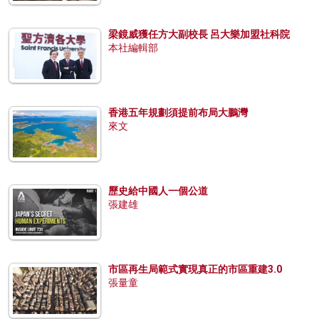
梁鏡威獲任方大副校長 呂大樂加盟社科院
本社編輯部
香港五年規劃須提前布局大鵬灣
來文
歷史給中國人一個公道
張建雄
市區再生局範式實現真正的市區重建3.0
張量童