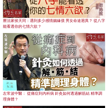
曆法家侯天同：遇到多少感情姻緣債 男女命途迥異？ 從八字
能看透你的七情六欲？
左常波中醫： 從痛症到內科病 針灸如何透過解筋結 精準調
理身體？