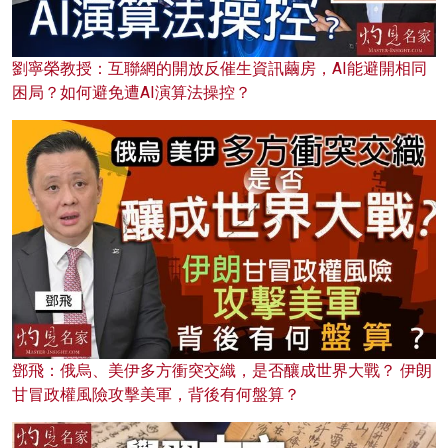
劉寧榮教授：互聯網的開放反催生資訊繭房，AI能避開相同
困局？如何避免遭AI演算法操控？
鄧飛：俄烏、美伊多方衝突交織，是否釀成世界大戰？ 伊朗
甘冒政權風險攻擊美軍，背後有何盤算？