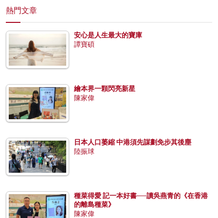
熱門文章
安心是人生最大的寶庫
譚寶碩
繪本界一顆閃亮新星
陳家偉
日本人口萎縮 中港須先謀劃免步其後塵
陸振球
種菜得愛 記一本好書──讀吳燕青的《在香港
的離島種菜》
陳家偉