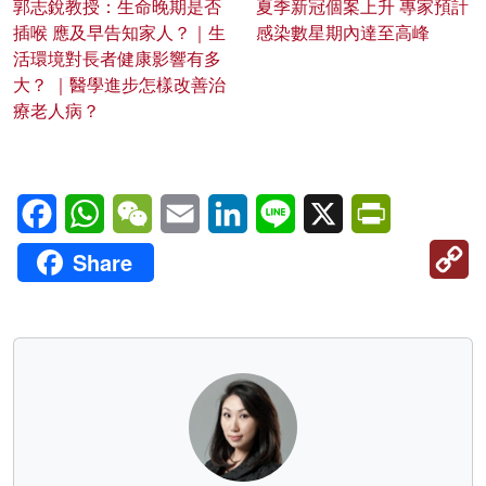
郭志銳教授：生命晚期是否
夏季新冠個案上升 專家預計
插喉 應及早告知家人？｜生
感染數星期內達至高峰
活環境對長者健康影響有多
大？ ｜醫學進步怎樣改善治
療老人病？
Facebook
WhatsApp
WeChat
Email
LinkedIn
Line
X
PrintFriendl
C
Share
Li