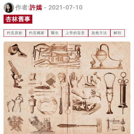
作者:
許嫣
- 2021-07-10
名家榜
杏林舊事
灼見活動
關於我們
灼見原創
灼見獨家
醫生
上帝的旨意
急救方法
解剖