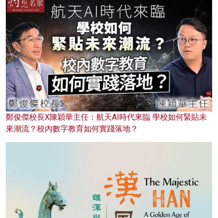
鄭俊傑校長X陳穎華主任：航天AI時代來臨 學校如何緊貼未
來潮流？校內數字教育如何實踐落地？