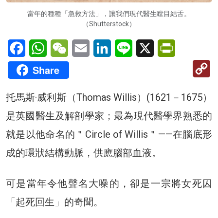
當年的種種「急救方法」，讓我們現代醫生瞠目結舌。
（Shutterstock）
Facebook
WhatsApp
WeChat
Email
LinkedIn
Line
X
PrintFriendl
C
Share
Li
托馬斯·威利斯（Thomas Willis）(1621－1675）
是英國醫生及解剖學家；最為現代醫學界熟悉的
就是以他命名的＂Circle of Willis＂——在腦底形
成的環狀結構動脈，供應腦部血液。
可是當年令他聲名大噪的，卻是一宗將女死囚
「起死回生」的奇聞。