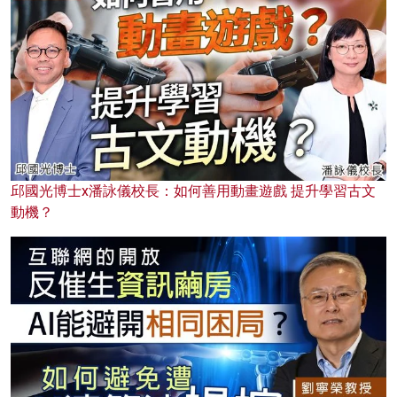
邱國光博士x潘詠儀校長：如何善用動畫遊戲 提升學習古文
動機？