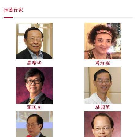
推薦作家
高希均
黃珍妮
蔣匡文
林超英