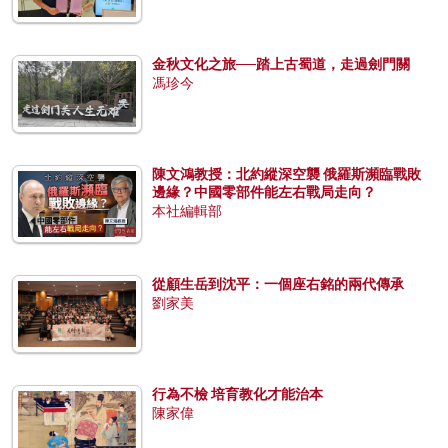
金秋文化之旅──踏上古蜀道，走過劍門關
馮珍今
陳文鴻教授：北約縱深空襲 俄羅斯瀕臨戰敗
邊緣？中國零部件能左右戰局走向？
本社編輯部
從顧生岳到沈平：一個座右銘的兩代傳承
劉家美
行為不檢 培育教化才能治本
陳家偉