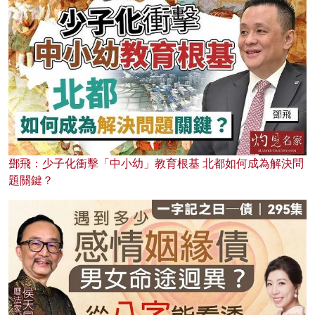
鄧飛：少子化衝擊「中小幼」教育根基 北都如何成為解決問
題關鍵？