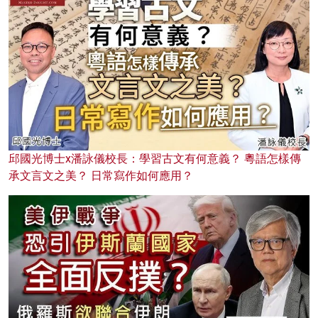
邱國光博士x潘詠儀校長：學習古文有何意義？ 粵語怎樣傳
承文言文之美？ 日常寫作如何應用？