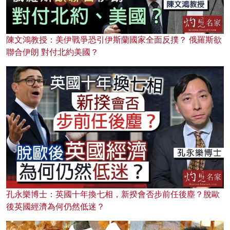
陳文鴻教授：美伊戰爭恐引伊斯蘭國家全面反撲？ 俄羅斯欲
聯合伊朗 對付北約美國？
孔永樂博士：英國十年換七相，新揆會否步前任後塵？脫歐
後英國經濟為何仍然低迷？