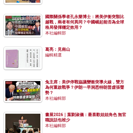
國際關係學者孔永樂博士：將美伊衝突類比
越戰，兩者有何異同？中國崛起能否為全球
格局發揮穩定效用？
本社編輯部
葛亮：見南山
編輯精選
兔主席：美伊停戰協議變衝突導火線，雙方
為何重啟戰爭？伊朗一早洞悉特朗普虛張聲
勢？
本社編輯部
書展2026｜葉劉淑儀：最喜歡姐姐角色 無官
職說話包袱少
本社編輯部