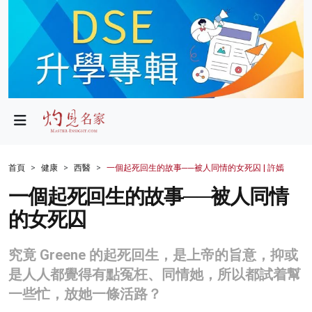
政局
教育
文化
財經
首頁
健康
西醫
一個起死回生的故事──被人同情的女死囚 | 許嫣
生活
一個起死回生的故事──被人同情
的女死囚
健康
商業
究竟 Greene 的起死回生，是上帝的旨意，抑或
是人人都覺得有點冤枉、同情她，所以都試着幫
科技
一些忙，放她一條活路？
影片