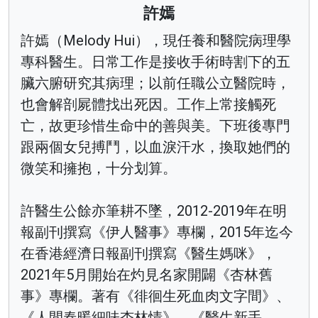
許嫣
許嫣（Melody Hui），現任養和醫院病理學
專科醫生。日常工作是接收手術時割下的五
臟六腑研究其病理；以前任職公立醫院時，
也會解剖屍體找出死因。工作上常接觸死
亡，故更珍惜生命中的善與美。下班後專門
跟兩個女兒搏鬥，以血淚汗水，換取她們的
微笑和擁抱，十分划算。
許醫生公餘亦筆耕不墜，2012-2019年在明
報副刊撰寫《伊人醫事》專欄，2015年迄今
在香港經濟日報副刊撰寫《醫生媽咪》，
2021年5月開始在灼見名家開闢《杏林舊
事》專欄。著有《徘徊生死血肉文字間》、
《人間春暖細味杏林情》、《醫生新手