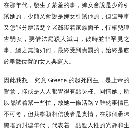
在那年代，發生了蒙羞的事，婢女會說是少爺引
誘她的，少爺又會說是婢女引誘他的，但這種事
又怎能分辨清楚？老爺礙着家族面子，恃權勢誣
告弱女，要借法庭殺人滅口，彼時並非罕見之
事。總之無論如何，最終受到責罰的，始終是處
於卑微位置的女人與窮人。
因此我想，究竟 Greene 的起死回生，是上帝的
旨意，抑或是人人都覺得有點冤枉、同情她，所
以都試着幫一些忙，放她一條活路？雖然事情已
不可考，但我寧願相信後者是實情，在那個愚昧
黑暗的封建年代，代表着一點點人性的光輝和生