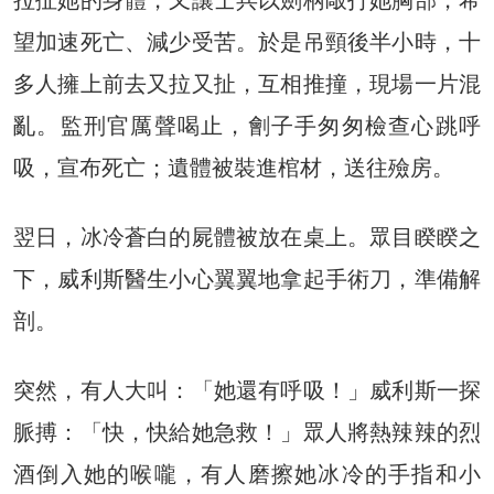
望加速死亡、減少受苦。於是吊頸後半小時，十
多人擁上前去又拉又扯，互相推撞，現場一片混
亂。監刑官厲聲喝止，劊子手匆匆檢查心跳呼
吸，宣布死亡；遺體被裝進棺材，送往殮房。
翌日，冰冷蒼白的屍體被放在桌上。眾目睽睽之
下，威利斯醫生小心翼翼地拿起手術刀，準備解
剖。
突然，有人大叫：「她還有呼吸！」威利斯一探
脈搏：「快，快給她急救！」眾人將熱辣辣的烈
酒倒入她的喉嚨，有人磨擦她冰冷的手指和小