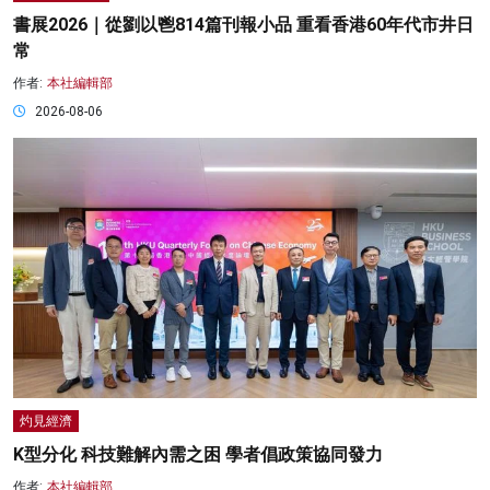
書展2026｜從劉以鬯814篇刊報小品 重看香港60年代市井日
常
作者:
本社編輯部
2026-08-06
灼見經濟
K型分化 科技難解內需之困 學者倡政策協同發力
作者:
本社編輯部