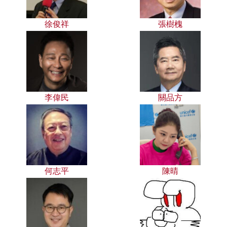
徐俊祥
張樹槐
李偉民
關品方
何志平
陳晴