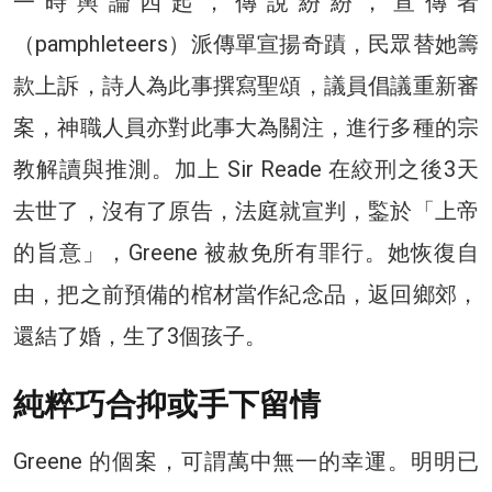
一時輿論四起，傳說紛紛，宣傳者
（pamphleteers）派傳單宣揚奇蹟，民眾替她籌
款上訴，詩人為此事撰寫聖頌，議員倡議重新審
案，神職人員亦對此事大為關注，進行多種的宗
教解讀與推測。加上 Sir Reade 在絞刑之後3天
去世了，沒有了原告，法庭就宣判，鍳於「上帝
的旨意」，Greene 被赦免所有罪行。她恢復自
由，把之前預備的棺材當作紀念品，返回鄉郊，
還結了婚，生了3個孩子。
純粹巧合抑或手下留情
Greene 的個案，可謂萬中無一的幸運。明明已