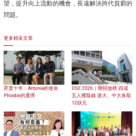
望，提升向上流動的機會，長遠解決跨代貧窮的
問題。
更多精采文章
昇普十年：Antonia的使命
DSE 2026｜聯招放榜 四成
Phoebe的選擇
五人獲取錄 港大、中大各取
12狀元