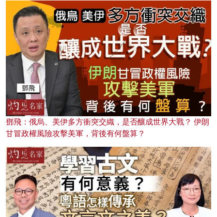
鄧飛：俄烏、美伊多方衝突交織，是否釀成世界大戰？ 伊朗
甘冒政權風險攻擊美軍，背後有何盤算？