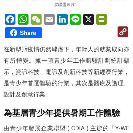
展聯盟圖片）
Facebook
WhatsApp
WeChat
Email
LinkedIn
Line
X
PrintFriendl
C
Share
Li
在新型冠疫情仍然肆虐下，年輕人的就業取向亦
有所轉變。據一項青少年工作體驗計劃統計顯
示，資訊科技、電訊及創新科技等新經濟行業，
是青少年首選體驗的行業，其次是醫療及護理、
設計及創意行業。
為基層青少年提供暑期工作體驗
由青少年發展企業聯盟 ( CDIA ) 主辦的「Y-WE