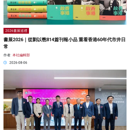
2026書展巡禮
書展2026｜從劉以鬯814篇刊報小品 重看香港60年代市井日
常
作者:
本社編輯部
2026-08-06