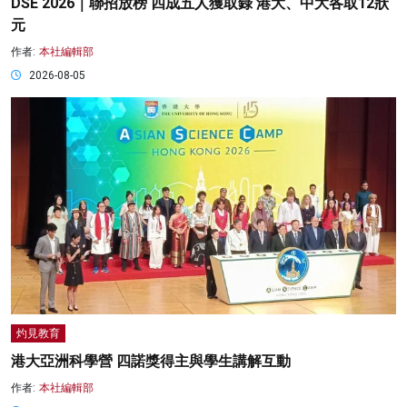
DSE 2026｜聯招放榜 四成五人獲取錄 港大、中大各取12狀
元
作者:
本社編輯部
2026-08-05
灼見教育
港大亞洲科學營 四諾獎得主與學生講解互動
作者:
本社編輯部