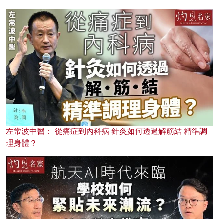
左常波中醫： 從痛症到內科病 針灸如何透過解筋結 精準調
理身體？