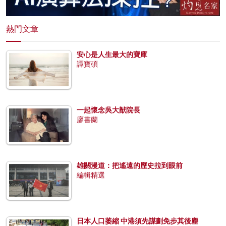
熱門文章
安心是人生最大的寶庫
譚寶碩
一起懷念吳大猷院長
廖書蘭
雄關漫道：把遙遠的歷史拉到眼前
編輯精選
日本人口萎縮 中港須先謀劃免步其後塵