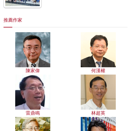
推薦作家
陳家偉
何漢權
雷鼎鳴
林超英