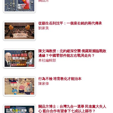
關品方
從顧生岳到沈平：一個座右銘的兩代傳承
劉家美
陳文鴻教授：北約縱深空襲 俄羅斯瀕臨戰敗
邊緣？中國零部件能左右戰局走向？
本社編輯部
行為不檢 培育教化才能治本
陳家偉
關品方博士：台灣九合一選舉 民進黨大失人
心 藍白合作有望拿下七成以上縣市？