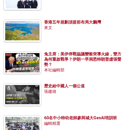
香港五年規劃須提前布局大鵬灣
來文
兔主席：美伊停戰協議變衝突導火線，雙方
為何重啟戰爭？伊朗一早洞悉特朗普虛張聲
勢？
本社編輯部
歷史給中國人一個公道
張建雄
60名中小特幼老師參與城大GenAI培訓班
編輯精選