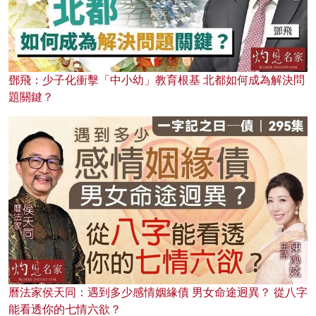
鄧飛：少子化衝擊「中小幼」教育根基 北都如何成為解決問
題關鍵？
曆法家侯天同：遇到多少感情姻緣債 男女命途迥異？ 從八字
能看透你的七情六欲？