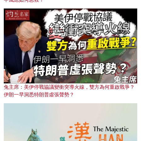
兔主席：美伊停戰協議變衝突導火線，雙方為何重啟戰爭？
伊朗一早洞悉特朗普虛張聲勢？