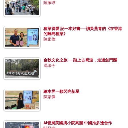
陸振球
種菜得愛 記一本好書──讀吳燕青的《在香港
的離島種菜》
陳家偉
金秋文化之旅──踏上古蜀道，走過劍門關
馮珍今
繪本界一顆閃亮新星
陳家偉
AI發展美國搞小院高牆 中國推多邊合作