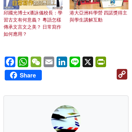
邱國光博士x潘詠儀校長：學
港大亞洲科學營 四諾獎得主
習古文有何意義？ 粵語怎樣
與學生講解互動
傳承文言文之美？ 日常寫作
如何應用？
Facebook
WhatsApp
WeChat
Email
LinkedIn
Line
X
PrintFriendl
C
Share
Li