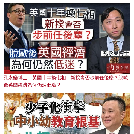
孔永樂博士：英國十年換七相，新揆會否步前任後塵？脫歐
後英國經濟為何仍然低迷？