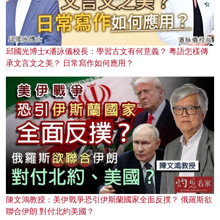
邱國光博士x潘詠儀校長：學習古文有何意義？ 粵語怎樣傳
承文言文之美？ 日常寫作如何應用？
陳文鴻教授：美伊戰爭恐引伊斯蘭國家全面反撲？ 俄羅斯欲
聯合伊朗 對付北約美國？