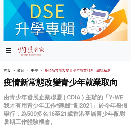
政局
教育
文化
財經
首頁
教育
中學
疫情新常態改變青少年就業取向 | 編輯精選
生活
疫情新常態改變青少年就業取向
健康
由青少年發展企業聯盟 ( CDIA ) 主辦的「Y-WE
商業
我才有用青少年工作體驗計劃2021」於今年暑假
舉行，為500多名16至21歲香港基層青少年配對
科技
暑期工作體驗機會。
影片