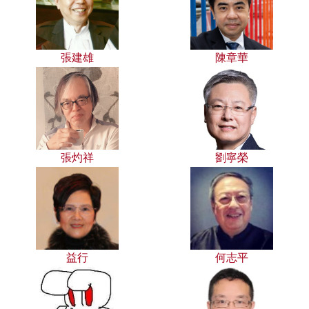
張建雄
陳章華
張灼祥
劉寧榮
益行
何志平