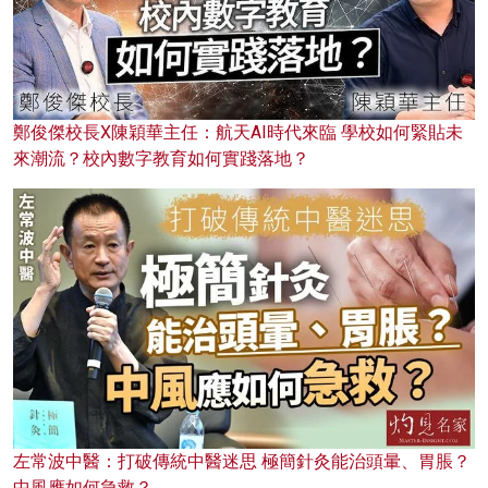
鄭俊傑校長X陳穎華主任：航天AI時代來臨 學校如何緊貼未
來潮流？校內數字教育如何實踐落地？
左常波中醫：打破傳統中醫迷思 極簡針灸能治頭暈、胃脹？
中風應如何急救？