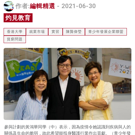
作者:
編輯精選
- 2021-06-30
名家榜
灼見教育
灼見活動
香港大學
就業市場
實習
陳龔偉瑩
青少年發展企業聯盟
關於我們
貧窮問題
參與計劃的黃鴻華同學（中）表示，因為疫情令她認識到疾病與人的
關係及生命的脆弱，故此希望能投身醫護行業作出貢獻。（青少年發