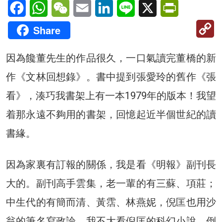
Facebook
WhatsApp
WeChat
Email
LinkedIn
Line
X
PrintFriendl
C
Share
Li
因為饞董先生的作品很久，一口氣讀完董橋的新
作《文林回想錄》。書中提到張愛玲的舊作《張
看》，湊巧我書架上有一本1979年的版本！我望
着那永遠不夠用的書架，回憶起近半個世紀的讀
書緣。
因為家裏有訂報的關係，我是看《明報》副刊長
大的。副刊高手雲集，老一輩的有三蘇、項莊；
中生代的有簡而清、黃霑、林燕妮，倪匡也用沙
翁的筆名寫政論，我不大看倪匡的科幻小說，倒