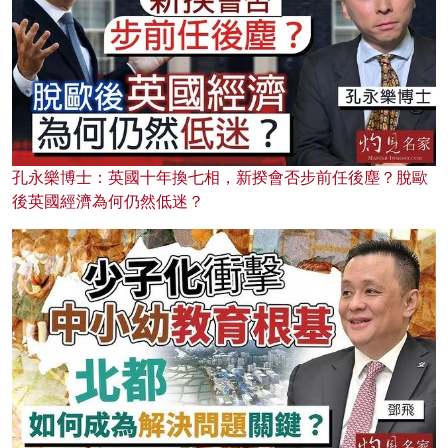
孔永樂博士：英國十年換七相，新揆會否步前任後塵？脫歐
後英國經濟為何仍然低迷？