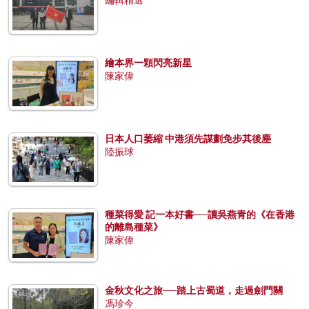
繪本界一顆閃亮新星
陳家偉
日本人口萎縮 中港須先謀劃免步其後塵
陸振球
種菜得愛 記一本好書──讀吳燕青的《在香港
的離島種菜》
陳家偉
金秋文化之旅──踏上古蜀道，走過劍門關
馮珍今