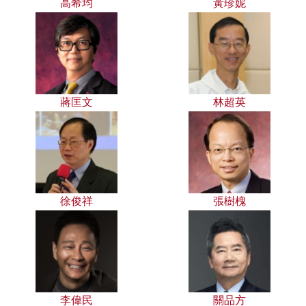
高希均
黃珍妮
蔣匡文
林超英
徐俊祥
張樹槐
李偉民
關品方