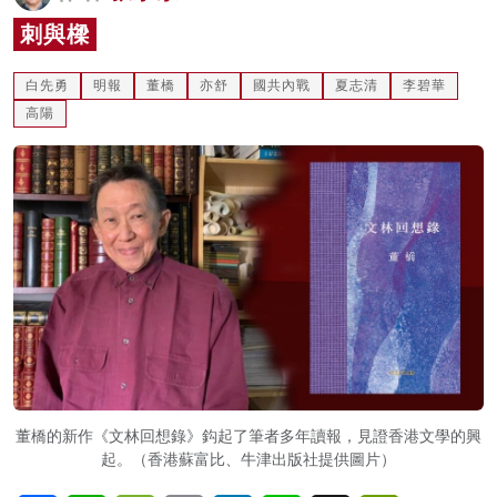
名家榜
刺與樑
灼見活動
白先勇
明報
董橋
亦舒
國共內戰
夏志清
李碧華
高陽
關於我們
董橋的新作《文林回想錄》鈎起了筆者多年讀報，見證香港文學的興
起。（香港蘇富比、牛津出版社提供圖片）