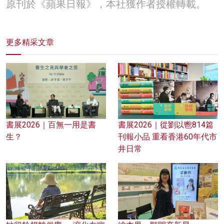
原刊於《蘋果日報》，本社獲作者授權轉載。
更多精采文章
書展2026｜百無一用是書
書展2026｜從劉以鬯814篇
生？
刊報小品 重看香港60年代市
井日常