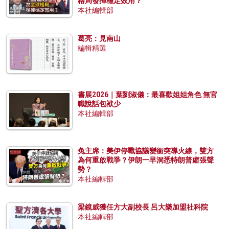
格局發揮穩定效用？
本社編輯部
葛亮：見南山
編輯精選
書展2026｜葉劉淑儀：最喜歡姐姐角色 無官
職說話包袱少
本社編輯部
兔主席：美伊停戰協議變衝突導火線，雙方
為何重啟戰爭？伊朗一早洞悉特朗普虛張聲
勢？
本社編輯部
梁鏡威獲任方大副校長 呂大樂加盟社科院
本社編輯部