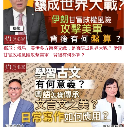
鄧飛：俄烏、美伊多方衝突交織，是否釀成世界大戰？ 伊朗
甘冒政權風險攻擊美軍，背後有何盤算？