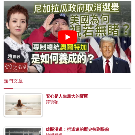
熱門文章
安心是人生最大的寶庫
譚寶碩
雄關漫道：把遙遠的歷史拉到眼前
編輯精選