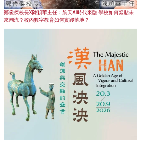
鄭俊傑校長X陳穎華主任：航天AI時代來臨 學校如何緊貼未
來潮流？校內數字教育如何實踐落地？