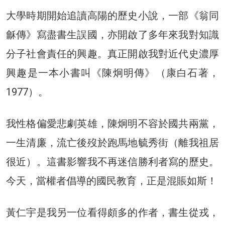
大學時期開始追讀高陽的歷史小說，一部《翁同
龢傳》寫盡書生誤國，亦開啟了多年來我對知識
分子社會責任的興趣。真正開啟我對近代史濃厚
興趣是一本小書叫《陳炯明傳》（康白石著，
1977）。
我性格偏愛悲劇英雄，陳炯明不容於國共兩黨，
一生清廉，流亡後歿於跑馬地毓秀街（離我祖居
很近）。這書影響我不再迷信勝利者寫的歷史。
今天，當權者倡導的國民教育，正是混賬如斯！
黃仁宇是我另一位看得頗多的作者，書生從戎，