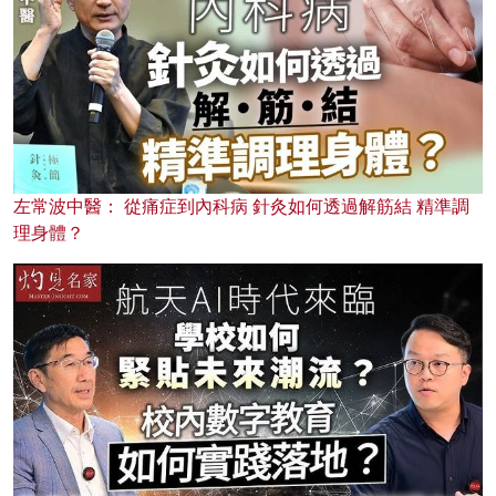
左常波中醫： 從痛症到內科病 針灸如何透過解筋結 精準調
理身體？