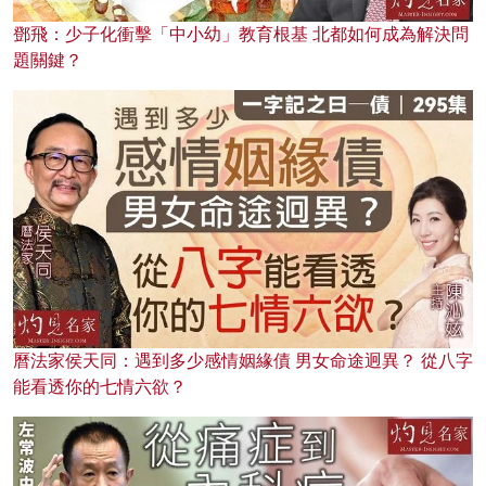
鄧飛：少子化衝擊「中小幼」教育根基 北都如何成為解決問
題關鍵？
曆法家侯天同：遇到多少感情姻緣債 男女命途迥異？ 從八字
能看透你的七情六欲？