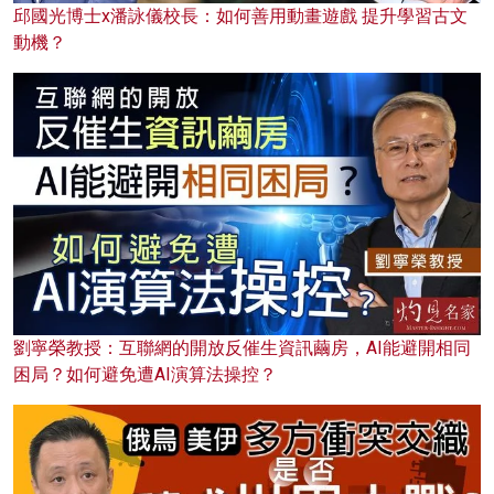
邱國光博士x潘詠儀校長：如何善用動畫遊戲 提升學習古文
動機？
劉寧榮教授：互聯網的開放反催生資訊繭房，AI能避開相同
困局？如何避免遭AI演算法操控？