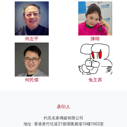
何志平
陳晴
何民傑
兔主席
承印人
灼見名家傳媒有限公司
地址 : 香港黃竹坑道21號環匯廣場10樓1002室