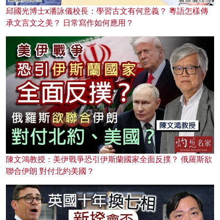
邱國光博士x潘詠儀校長：學習古文有何意義？ 粵語怎樣傳
承文言文之美？ 日常寫作如何應用？
陳文鴻教授：美伊戰爭恐引伊斯蘭國家全面反撲？ 俄羅斯欲
聯合伊朗 對付北約美國？