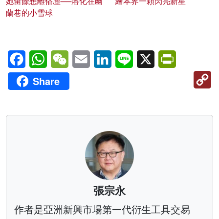
她留餘想離俗塵──溶化在幽
繪本界一顆閃亮新星
蘭巷的小雪球
Facebook
WhatsApp
WeChat
Email
LinkedIn
Line
X
PrintFriendl
C
Share
Li
張宗永
作者是亞洲新興市場第一代衍生工具交易