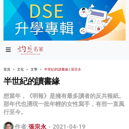
政局
教育
文化
財經
首頁
文化
文學
半世紀的讀書緣 | 張宗永
生活
半世紀的讀書緣
健康
想當年，《明報》是擁有最多讀者的反共報紙。
商業
那年代也湧現一批年輕的女性寫手，有些一直風
行至今。
科技
影片
作者:
張宗永
- 2021-04-19