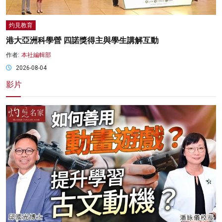
灼見教育
港大亞洲科學營 四諾獎得主與學生講解互動
作者:
本社編輯部
2026-08-04
影片