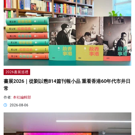
2026書展巡禮
書展2026｜從劉以鬯814篇刊報小品 重看香港60年代市井日
常
作者:
本社編輯部
2026-08-06