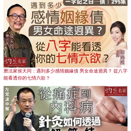
曆法家侯天同：遇到多少感情姻緣債 男女命途迥異？ 從八字
能看透你的七情六欲？