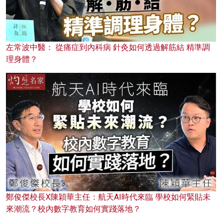
左常波中醫： 從痛症到內科病 針灸如何透過解筋結 精準調
理身體？
鄭俊傑校長X陳穎華主任：航天AI時代來臨 學校如何緊貼未
來潮流？校內數字教育如何實踐落地？