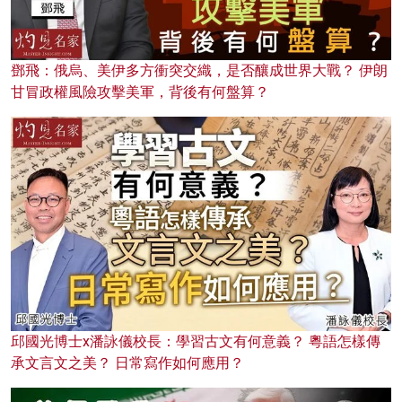
鄧飛：俄烏、美伊多方衝突交織，是否釀成世界大戰？ 伊朗
甘冒政權風險攻擊美軍，背後有何盤算？
邱國光博士x潘詠儀校長：學習古文有何意義？ 粵語怎樣傳
承文言文之美？ 日常寫作如何應用？