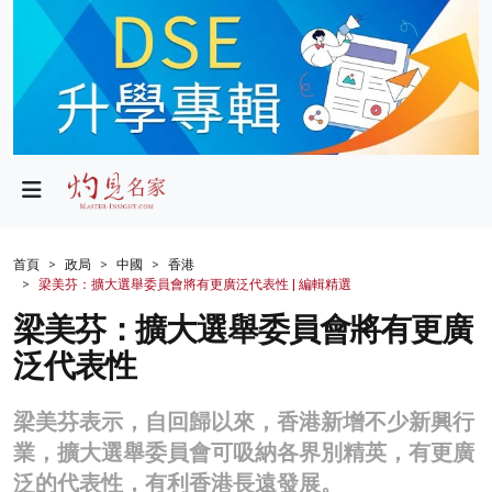
政局
教育
文化
財經
首頁
政局
中國
香港
梁美芬：擴大選舉委員會將有更廣泛代表性 | 編輯精選
生活
梁美芬：擴大選舉委員會將有更廣
健康
泛代表性
商業
梁美芬表示，自回歸以來，香港新增不少新興行
科技
業，擴大選舉委員會可吸納各界別精英，有更廣
影片
泛的代表性，有利香港長遠發展。