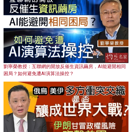
劉寧榮教授：互聯網的開放反催生資訊繭房，AI能避開相同
困局？如何避免遭AI演算法操控？