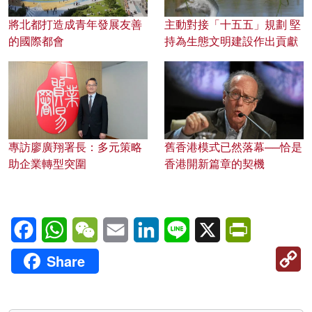
將北都打造成青年發展友善
主動對接「十五五」規劃 堅
的國際都會
持為生態文明建設作出貢獻
專訪廖廣翔署長：多元策略
舊香港模式已然落幕──恰是
助企業轉型突圍
香港開新篇章的契機
Facebook
WhatsApp
WeChat
Email
LinkedIn
Line
X
PrintFriendl
C
Share
Li