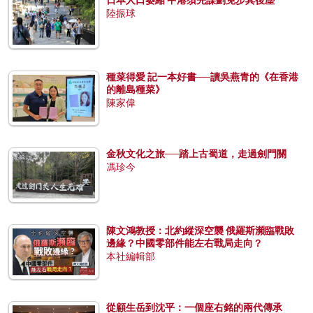
日本人口萎縮 中港須先謀劃免步其後塵
陸振球
種菜得愛 記一本好書──讀吳燕青的《在香港
的離島種菜》
陳家偉
金秋文化之旅──踏上古蜀道，走過劍門關
馮珍今
陳文鴻教授：北約縱深空襲 俄羅斯瀕臨戰敗
邊緣？中國零部件能左右戰局走向？
本社編輯部
從顧生岳到沈平：一個座右銘的兩代傳承