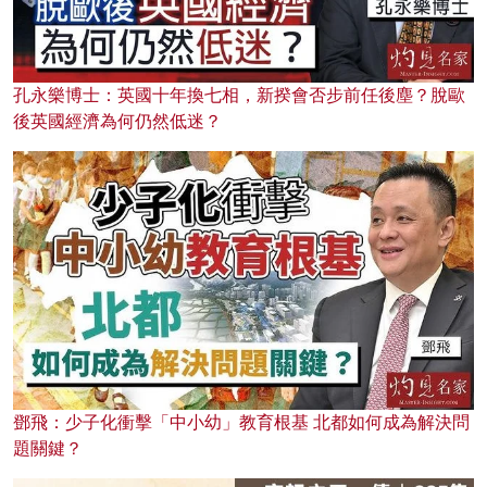
孔永樂博士：英國十年換七相，新揆會否步前任後塵？脫歐
後英國經濟為何仍然低迷？
鄧飛：少子化衝擊「中小幼」教育根基 北都如何成為解決問
題關鍵？