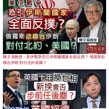
陳文鴻教授：美伊戰爭恐引伊斯蘭國家全面反撲？ 俄羅斯欲
聯合伊朗 對付北約美國？