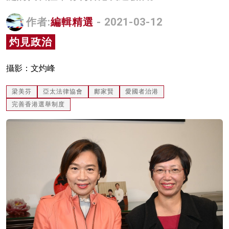
名家榜
作者:
編輯精選
- 2021-03-12
灼見活動
灼見政治
關於我們
攝影：文灼峰
梁美芬
亞太法律協會
鄺家賢
愛國者治港
完善香港選舉制度