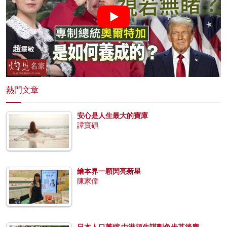
熱門文章
安心是人生最大的寶庫
譚寶碩
繪本界一顆閃亮新星
陳家偉