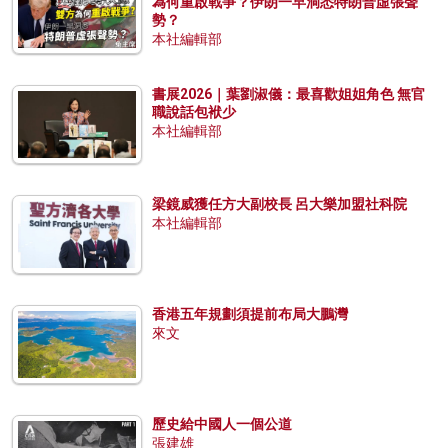
為何重啟戰爭？伊朗一早洞悉特朗普虛張聲
勢？
本社編輯部
書展2026｜葉劉淑儀：最喜歡姐姐角色 無官
職說話包袱少
本社編輯部
梁鏡威獲任方大副校長 呂大樂加盟社科院
本社編輯部
香港五年規劃須提前布局大鵬灣
來文
歷史給中國人一個公道
張建雄