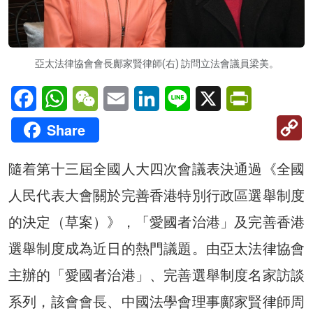
亞太法律協會會長鄺家賢律師(右) 訪問立法會議員梁美。
Facebook
WhatsApp
WeChat
Email
LinkedIn
Line
X
PrintFriendl
C
Share
Li
隨着第十三屆全國人大四次會議表決通過《全國
人民代表大會關於完善香港特別行政區選舉制度
的決定（草案）》，「愛國者治港」及完善香港
選舉制度成為近日的熱門議題。由亞太法律協會
主辦的「愛國者治港」、完善選舉制度名家訪談
系列，該會會長、中國法學會理事鄺家賢律師周