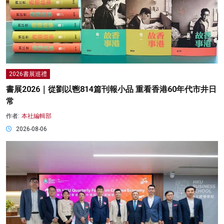
2026書展巡禮
書展2026｜從劉以鬯814篇刊報小品 重看香港60年代市井日
常
作者:
本社編輯部
2026-08-06