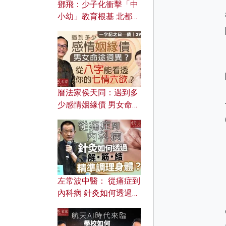
鄧飛：少子化衝擊「中
小幼」教育根基 北都如
何成為解決問題關鍵？
曆法家侯天同：遇到多
少感情姻緣債 男女命途
迥異？ 從八字能看透你
的七情六欲？
左常波中醫： 從痛症到
內科病 針灸如何透過解
筋結 精準調理身體？