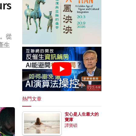
rs
。從
產生
熱門文章
安心是人生最大的
寶庫
譚寶碩