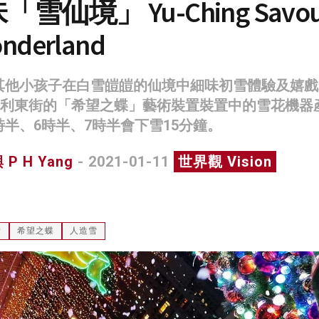
雪仙境」 Yu-Ching Savou
nderland
其他小孩子在白雪皚皚的仙境中細味初雪體驗及嬉戲
日，利東街的「希望之蝶」藝術裝置裝置中的雪花機器
時半、6時半、7時半會下雪15分鐘。
P H Yang
- 2021-01-11
世界觀 Vision
街
希望之蝶
人造雪