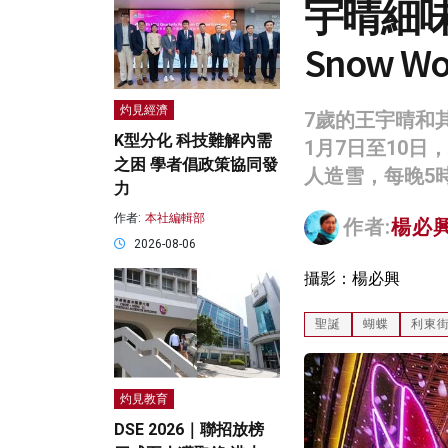
宇晴細味「
Snow Wo
灼見經濟
7歲的王宇晴和
K型分化 科技難解內需
1月7日至10
之困 學者倡政策協同發
人造雪，每晚5
力
作者:
本社編輯部
作者:
楊必興 
2026-08-06
攝影：楊必興
聖誕
蝴蝶
利東
灼見教育
DSE 2026｜聯招放榜