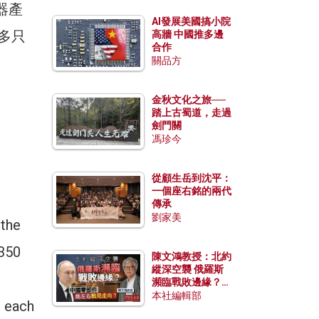
器產
AI發展美國搞小院
0多只
高牆 中國推多邊
合作
關品方
金秋文化之旅──
踏上古蜀道，走過
劍門關
馮珍今
從顧生岳到沈平：
一個座右銘的兩代
傳承
劉家美
 the
 350
陳文鴻教授：北約
縱深空襲 俄羅斯
瀕臨戰敗邊緣？中
國零部件能左右戰
本社編輯部
s each
局走向？