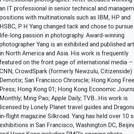
an IT professional in senior technical and manage
positions with multinationals such as IBM, HP and
HSBC, P H Yang changed tack and chose to pursue 
life-long passion in photography. Award-winning
photographer Yang is an exhibited and published art
in North America and Asia. His work is frequently
featured on the front page of international media –
CNN; CrowdSpark (formerly Newzulu, Citizenside)
Demotix; San Francisco Chronicle; Hong Kong Fre
Press; Hong Kong 01; Hong Kong Economic Journ
Monthly; Ming Pao; Apple Daily; TVB...His work is
licensed by Lonely Planet travel guides and Dragona
in-flight magazine Silkroad. Yang has held over 10 
exhibitions in San Francisco, Washington DC, Beijin
and Hong Kong including PMQ's opening photo