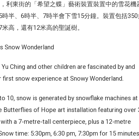
0日，利東街的「希望之蝶」藝術裝置裝置中的雪花機
時半、6時半、7時半會下雪15分鐘。裝置包括35
7米高，還有12米高的聖誕樹。
rs Snow Wonderland
Yu Ching and other children are fascinated by and
eir first snow experience at Snowy Wonderland.
to 10, snow is generated by snowflake machines at
Butterflies of Hope art installation featuring over
s with a 7-metre-tall centerpiece, plus a 12-metre
 Snow time: 5:30pm, 6:30 pm, 7:30pm for 15 minute