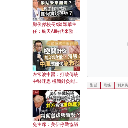
鄭俊傑校長X陳穎華主
任：航天AI時代來臨 學
校如何緊貼未來潮流？
校內數字教育如何實踐
落地？
左常波中醫：打破傳統
中醫迷思 極簡針灸能治
聖誕
蝴蝶
利東
頭暈、胃脹？中風應如
何急救？
兔主席：美伊停戰協議