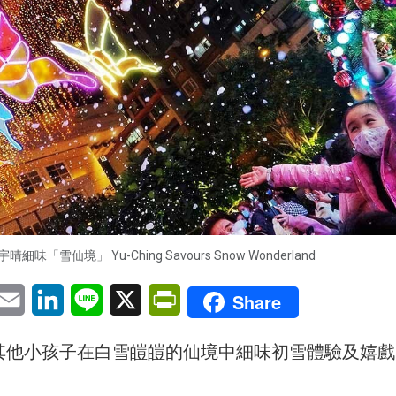
宇晴細味「雪仙境」 Yu-Ching Savours Snow Wonderland
pp
eChat
Email
LinkedIn
Line
X
PrintFriendly
Share
其他小孩子在白雪皚皚的仙境中細味初雪體驗及嬉戲