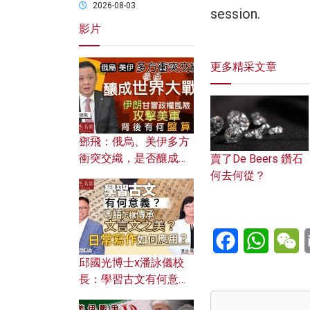
2026-08-03
session.
影片
更多精采文章
鄧飛：俄烏、美伊多方
衝突交織，是否釀成世
賣了De Beers 鑽石
界大戰？ 伊朗甘冒政權
何去何從？
風險攻擊美軍，背後有
何盤算？
Facebook
WhatsA
W
邱國光博士x潘詠儀校
長：學習古文有何意
義？ 粵語怎樣傳承文言