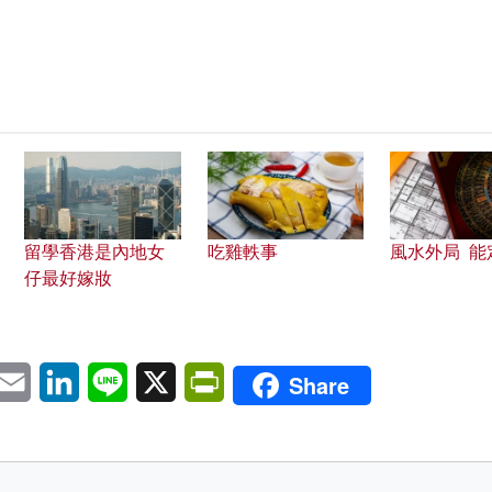
留學香港是內地女
吃雞軼事
風水外局 能
仔最好嫁妝
pp
eChat
Email
LinkedIn
Line
X
PrintFriendly
Share