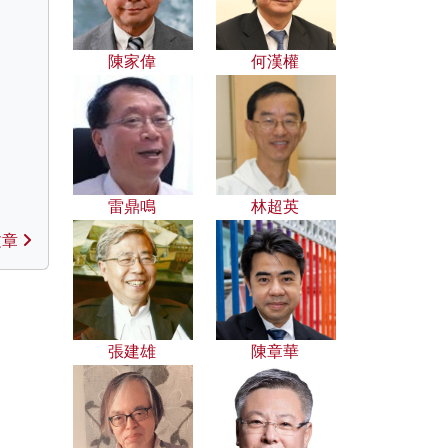
陳家偉
何漢權
雷鼎鳴
林超英
文章
張建雄
陳章華