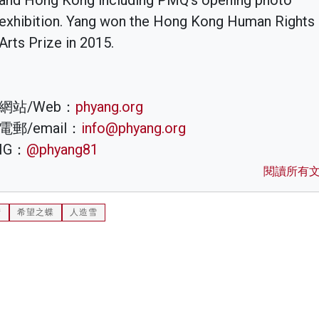
exhibition. Yang won the Hong Kong Human Rights
Arts Prize in 2015.
網站/Web：
phyang.org
電郵/email：
info@phyang.org
IG：
@phyang81
閱讀所有
街
希望之蝶
人造雪