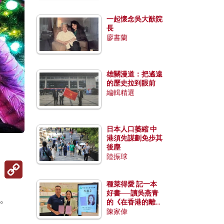
一起懷念吳大猷院
長
廖書蘭
雄關漫道：把遙遠
的歷史拉到眼前
編輯精選
日本人口萎縮 中
港須先謀劃免步其
後塵
陸振球
Copy
Link
種菜得愛 記一本
好書──讀吳燕青
。
的《在香港的離島
種菜》
陳家偉