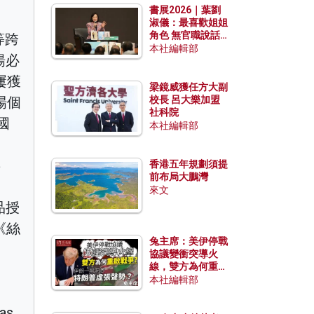
書展2026｜葉劉
淑儀：最喜歡姐姐
角色 無官職說話
等跨
包袱少
本社編輯部
楊必
屢獲
梁鏡威獲任方大副
場個
校長 呂大樂加盟
社科院
國
本社編輯部
事
香港五年規劃須提
前布局大鵬灣
來文
品授
《絲
兔主席：美伊停戰
協議變衝突導火
線，雙方為何重啟
戰爭？伊朗一早洞
本社編輯部
悉特朗普虛張聲
勢？
 as