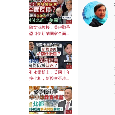
文之美？ 日常寫作如何
應用？
陳文鴻教授：美伊戰爭
恐引伊斯蘭國家全面反
撲？ 俄羅斯欲聯合伊朗
對付北約美國？
孔永樂博士：英國十年
換七相，新揆會否步前
任後塵？脫歐後英國經
濟為何仍然低迷？