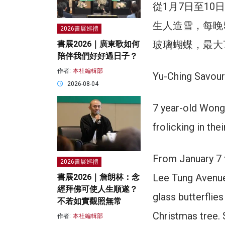
從1月7日至1
生人造雪，每晚5
2026書展巡禮
玻璃蝴蝶，最大
書展2026｜廣東歌如何
陪伴我們好好過日子？
作者:
本社編輯部
Yu-Ching Savou
2026-08-04
7 year-old Wong 
frolicking in th
From January 7 
2026書展巡禮
Lee Tung Avenue 
書展2026｜詹朗林：念
經拜佛可使人生順遂？
glass butterflie
不若如實觀照無常
Christmas tree.
作者:
本社編輯部