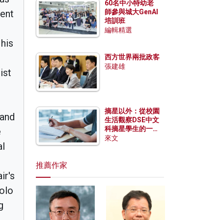
60名中小特幼老
ment
師參與城大GenAI
培訓班
編輯精選
his
西方世界兩批政客
張建雄
ist
摘星以外：從校園
 and
生活觀察DSE中文
科摘星學生的一點
e
特質
來文
al
推薦作家
ir's
solo
g