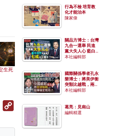
行為不檢 培育教
化才能治本
陳家偉
關品方博士：台灣
九合一選舉 民進
黨大失人心 藍白
合作有望拿下七成
本社編輯部
以上縣市？
定生死
國際關係學者孔永
樂博士：將美伊衝
突類比越戰，兩者
有何異同？中國崛
本社編輯部
起能否為全球格局
發揮穩定效用？
Copy
Link
葛亮：見南山
編輯精選