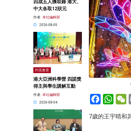
四成五人獲取錄 港大、
中大各取12狀元
作者:
本社編輯部
2026-08-05
灼見教育
港大亞洲科學營 四諾獎
得主與學生講解互動
作者:
本社編輯部
Facebook
WhatsA
W
2026-08-04
7歲的王宇晴和