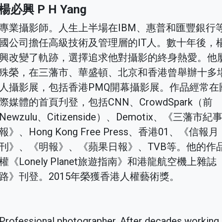
楊必興 P H Yang
專業攝影師。人生上半場在IBM、惠普和匯豐銀行
國公司擔任高級技術及管理層的IT人。數十年後，
興改變了軌跡，選擇追求他對攝影的終身熱愛。他
殊榮，在三藩市、華盛頓、北京和香港曾舉辦十多
人攝影展，包括香港PMQ開幕攝影展。作品經常在
際媒體的首頁刋登，包括CNN、CrowdSpark（前
Newzulu、Citizenside）、Demotix、《三藩市紀
報》、Hong Kong Free Press、香港01、《信報月
刊》、《明報》、《蘋果日報》、TVB等。他的作
權《Lonely Planet旅遊指南》和港龍航空機上雜誌
路》刊登。2015年榮獲香港人權藝術獎。
Professional photographer. After decades working