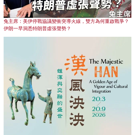
兔主席：美伊停戰協議變衝突導火線，雙方為何重啟戰爭？
伊朗一早洞悉特朗普虛張聲勢？