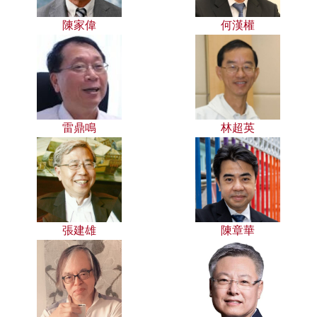
陳家偉
何漢權
雷鼎鳴
林超英
張建雄
陳章華