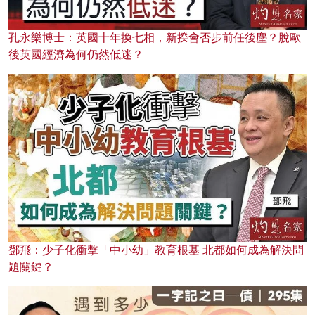
孔永樂博士：英國十年換七相，新揆會否步前任後塵？脫歐
後英國經濟為何仍然低迷？
鄧飛：少子化衝擊「中小幼」教育根基 北都如何成為解決問
題關鍵？