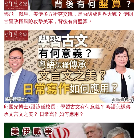
鄧飛：俄烏、美伊多方衝突交織，是否釀成世界大戰？ 伊朗
甘冒政權風險攻擊美軍，背後有何盤算？
邱國光博士x潘詠儀校長：學習古文有何意義？ 粵語怎樣傳
承文言文之美？ 日常寫作如何應用？