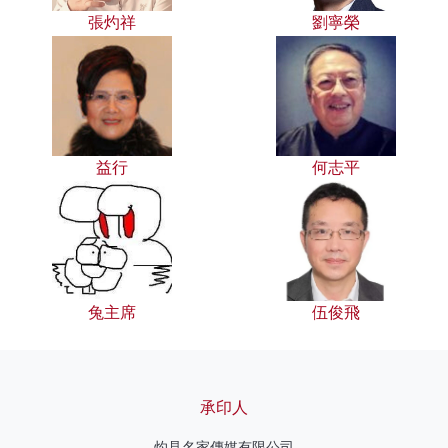
張灼祥
劉寧榮
益行
何志平
兔主席
伍俊飛
承印人
灼見名家傳媒有限公司