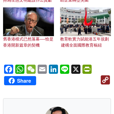
持為生態文明建設作出貢獻
助企業轉型突圍
舊香港模式已然落幕──恰是
教育軟實力賦能港五年規劃
香港開新篇章的契機
建構全面國際教育樞紐
Facebook
WhatsApp
WeChat
Email
LinkedIn
Line
X
PrintFriendl
C
Share
Li