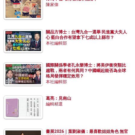
陳家偉
關品方博士：台灣九合一選舉 民進黨大失人
心 藍白合作有望拿下七成以上縣市？
本社編輯部
國際關係學者孔永樂博士：將美伊衝突類比
越戰，兩者有何異同？中國崛起能否為全球
格局發揮穩定效用？
本社編輯部
葛亮：見南山
編輯精選
書展2026｜葉劉淑儀：最喜歡姐姐角色 無官