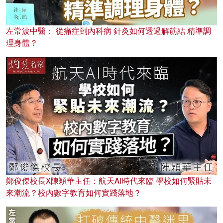
左常波中醫： 從痛症到內科病 針灸如何透過解筋結 精準調
理身體？
鄭俊傑校長X陳穎華主任：航天AI時代來臨 學校如何緊貼未
來潮流？校內數字教育如何實踐落地？