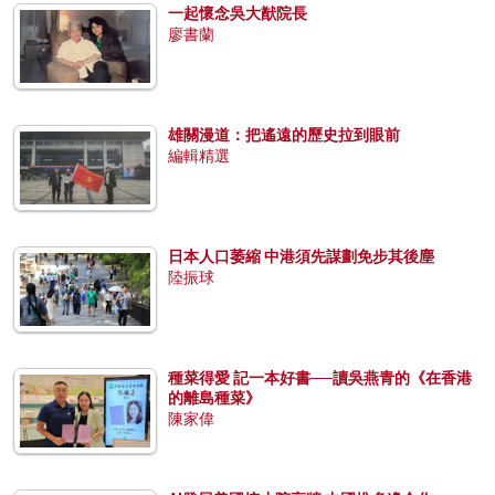
一起懷念吳大猷院長
廖書蘭
雄關漫道：把遙遠的歷史拉到眼前
編輯精選
日本人口萎縮 中港須先謀劃免步其後塵
陸振球
種菜得愛 記一本好書──讀吳燕青的《在香港
的離島種菜》
陳家偉