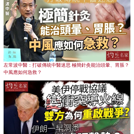
左常波中醫：打破傳統中醫迷思 極簡針灸能治頭暈、胃脹？
中風應如何急救？