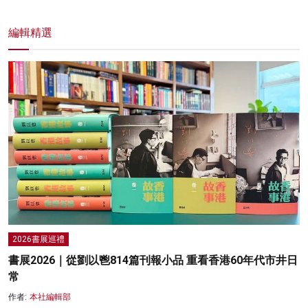
編輯精選
2026書展巡禮
書展2026｜從劉以鬯814篇刊報小品 重看香港60年代市井日
常
作者:
本社編輯部