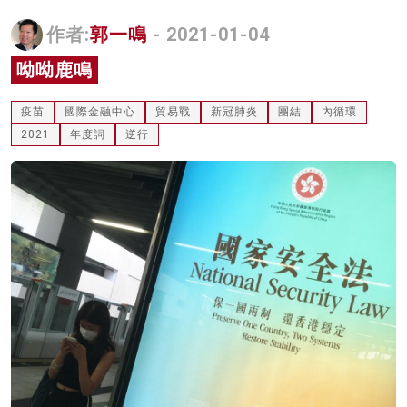
名家榜
作者:
郭一鳴
- 2021-01-04
灼見活動
呦呦鹿鳴
關於我們
疫苗
國際金融中心
貿易戰
新冠肺炎
團結
內循環
2021
年度詞
逆行