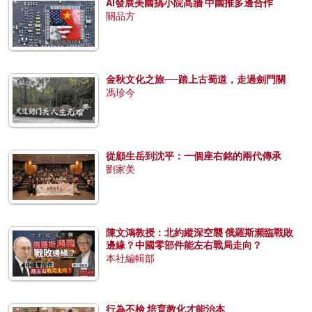
AI發展美國搞小院高牆 中國推多邊合作
關品方
金秋文化之旅──踏上古蜀道，走過劍門關
馮珍今
從顧生岳到沈平：一個座右銘的兩代傳承
劉家美
陳文鴻教授：北約縱深空襲 俄羅斯瀕臨戰敗
邊緣？中國零部件能左右戰局走向？
本社編輯部
行為不檢 培育教化才能治本