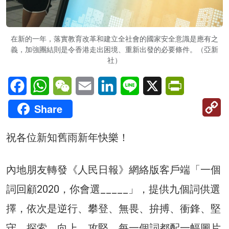
在新的一年，落實教育改革和建立全社會的國家安全意識是應有之
義，加強團結則是令香港走出困境、重新出發的必要條件。（亞新
社）
Facebook
WhatsApp
WeChat
Email
LinkedIn
Line
X
PrintFriendl
C
Share
Li
祝各位新知舊雨新年快樂！
內地朋友轉發《人民日報》網絡版客戶端「一個
詞回顧2020，你會選_____」，提供九個詞供選
擇，依次是逆行、攀登、無畏、拚搏、衝鋒、堅
守、探索、向上、攻堅，每一個詞都配一幅圖片