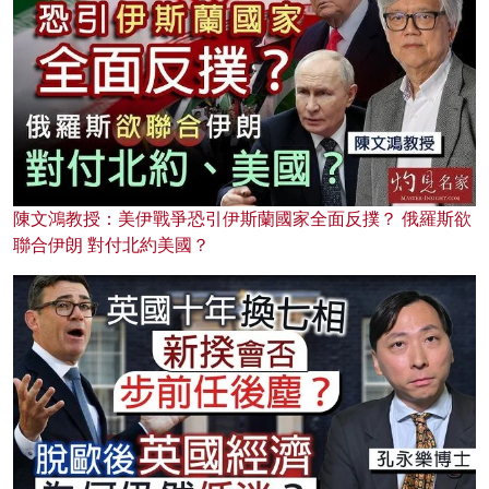
陳文鴻教授：美伊戰爭恐引伊斯蘭國家全面反撲？ 俄羅斯欲
聯合伊朗 對付北約美國？