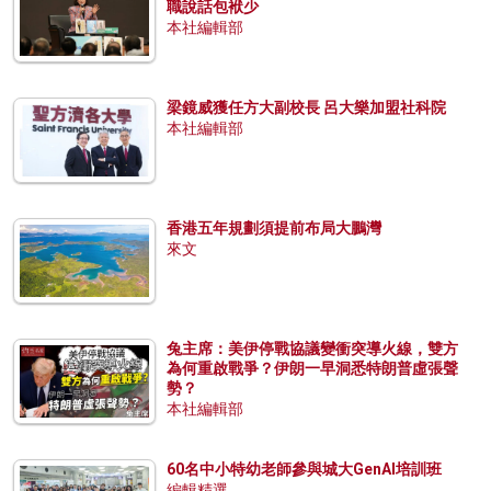
職說話包袱少
本社編輯部
梁鏡威獲任方大副校長 呂大樂加盟社科院
本社編輯部
香港五年規劃須提前布局大鵬灣
來文
兔主席：美伊停戰協議變衝突導火線，雙方
為何重啟戰爭？伊朗一早洞悉特朗普虛張聲
勢？
本社編輯部
60名中小特幼老師參與城大GenAI培訓班
編輯精選