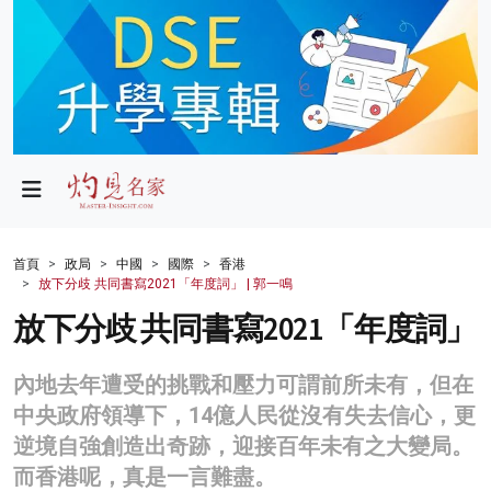
政局
教育
文化
財經
首頁
政局
中國
國際
香港
放下分歧 共同書寫2021「年度詞」 | 郭一鳴
生活
放下分歧 共同書寫2021「年度詞」
健康
內地去年遭受的挑戰和壓力可謂前所未有，但在
商業
中央政府領導下，14億人民從沒有失去信心，更
科技
逆境自強創造出奇跡，迎接百年未有之大變局。
而香港呢，真是一言難盡。
影片