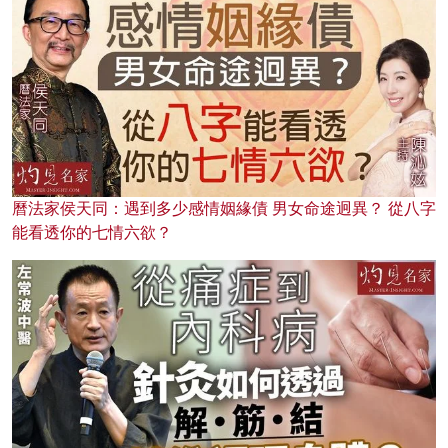
曆法家侯天同：遇到多少感情姻緣債 男女命途迥異？ 從八字
能看透你的七情六欲？