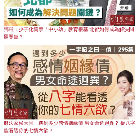
鄧飛：少子化衝擊「中小幼」教育根基 北都如何成為解決問
題關鍵？
曆法家侯天同：遇到多少感情姻緣債 男女命途迥異？ 從八字
能看透你的七情六欲？