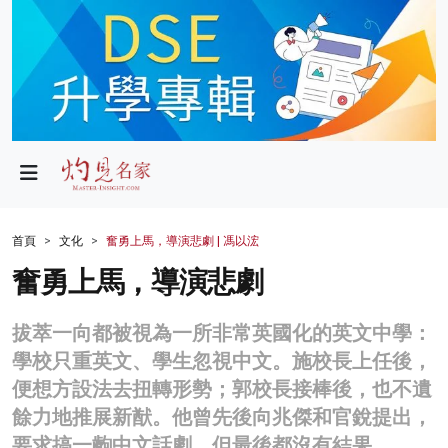
政局
教育
文化
財經
首頁
文化
奮勇上馬，導演悲劇 | 馮以浤
生活
奮勇上馬，導演悲劇
健康
拔萃一向都被視為一所非常英國化的英文中學：
商業
學校只重英文、學生忽視中文。施校長上任後，
便想方設法去扭轉形勢；郭校長接棒後，也不遺
科技
餘力地推展新猷。他曾先後向兆傑和官銳提出，
影片
要求搞一齣中文話劇，但最後都沒有結果。