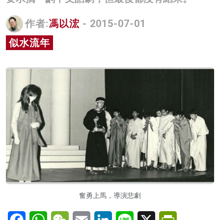
名家榜
作者:
馮以浤
- 2015-07-01
灼見活動
似水流年
關於我們
奮勇上馬，導演悲劇
Facebook
WhatsApp
WeChat
Email
LinkedIn
Line
X
PrintFriendl