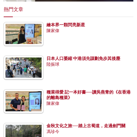
熱門文章
繪本界一顆閃亮新星
陳家偉
日本人口萎縮 中港須先謀劃免步其後塵
陸振球
種菜得愛 記一本好書──讀吳燕青的《在香港
的離島種菜》
陳家偉
金秋文化之旅──踏上古蜀道，走過劍門關
馮珍今