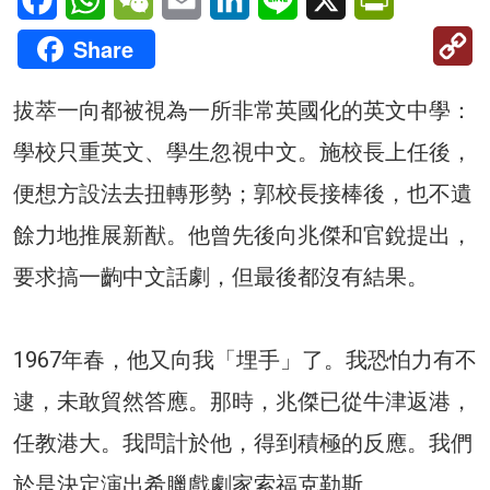
C
Share
Li
拔萃一向都被視為一所非常英國化的英文中學：
學校只重英文、學生忽視中文。施校長上任後，
便想方設法去扭轉形勢；郭校長接棒後，也不遺
餘力地推展新猷。他曾先後向兆傑和官銳提出，
要求搞一齣中文話劇，但最後都沒有結果。
1967年春，他又向我「埋手」了。我恐怕力有不
逮，未敢貿然答應。那時，兆傑已從牛津返港，
任教港大。我問計於他，得到積極的反應。我們
於是決定演出希臘戲劇家索福克勒斯