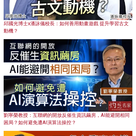
邱國光博士x潘詠儀校長：如何善用動畫遊戲 提升學習古文
動機？
劉寧榮教授：互聯網的開放反催生資訊繭房，AI能避開相同
困局？如何避免遭AI演算法操控？