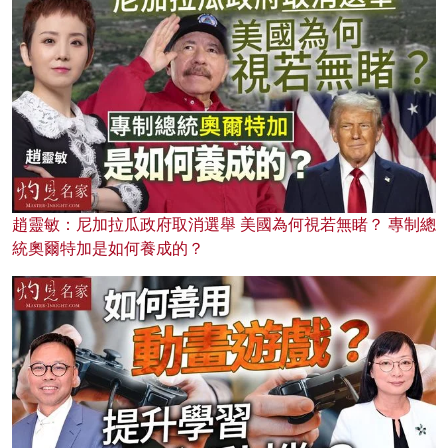
趙靈敏：尼加拉瓜政府取消選舉 美國為何視若無睹？ 專制總
統奧爾特加是如何養成的？