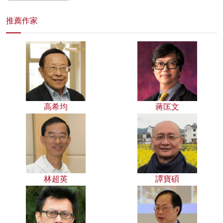
推薦作家
高希均
蔣匡文
林超英
譚寶碩