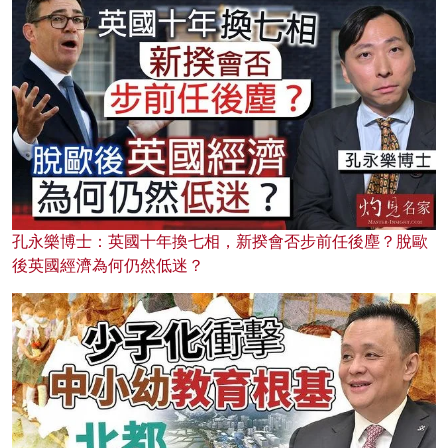
孔永樂博士：英國十年換七相，新揆會否步前任後塵？脫歐
後英國經濟為何仍然低迷？