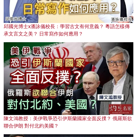
邱國光博士x潘詠儀校長：學習古文有何意義？ 粵語怎樣傳
承文言文之美？ 日常寫作如何應用？
陳文鴻教授：美伊戰爭恐引伊斯蘭國家全面反撲？ 俄羅斯欲
聯合伊朗 對付北約美國？