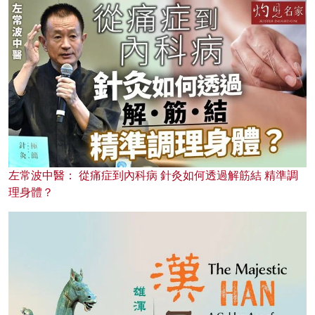
左常波中醫： 從痛症到內科病 針灸如何透過解筋結 精準調
理身體？