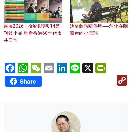
書展2026｜從劉以鬯814篇
她留餘想離俗塵──溶化在幽
刊報小品 重看香港60年代市
蘭巷的小雪球
井日常
Facebook
WhatsApp
WeChat
Email
LinkedIn
Line
X
PrintFriendl
C
Share
Li