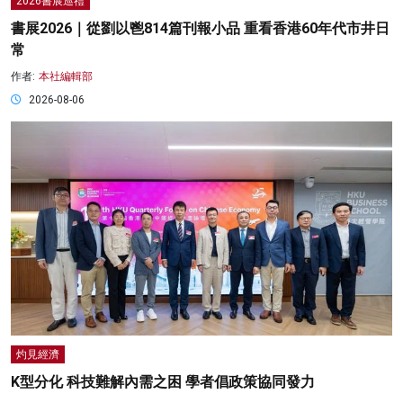
2026書展巡禮
書展2026｜從劉以鬯814篇刊報小品 重看香港60年代市井日
常
作者:
本社編輯部
2026-08-06
灼見經濟
K型分化 科技難解內需之困 學者倡政策協同發力