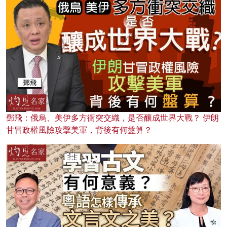
鄧飛：俄烏、美伊多方衝突交織，是否釀成世界大戰？ 伊朗
甘冒政權風險攻擊美軍，背後有何盤算？