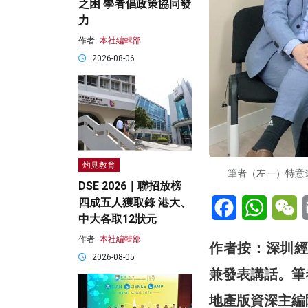
之困 學者倡政策協同發
力
作者:
本社編輯部
2026-08-06
灼見教育
筆者（左一）特意
DSE 2026｜聯招放榜
Facebook
WhatsA
W
四成五人獲取錄 港大、
中大各取12狀元
作者:
本社編輯部
作者按：深圳經
2026-08-05
兼發表講話。筆
地產版資深主編