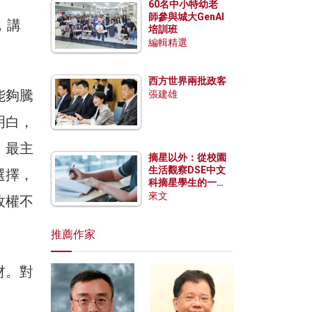
60名中小特幼老
師參與城大GenAI
，講
培訓班
編輯精選
西方世界兩批政客
能夠騰
張建雄
明白，
，最主
摘星以外：從校園
生活觀察DSE中文
選擇，
科摘星學生的一點
特質
來文
政權不
推薦作家
材。對