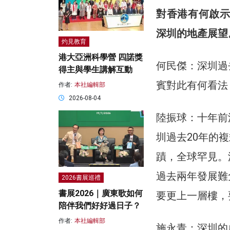
對香港有何啟示
深圳的地產展望
灼見教育
港大亞洲科學營 四諾獎
何民傑：深圳過
得主與學生講解互動
賓對此有何看法
作者:
本社編輯部
2026-08-04
陸振球：十年前
圳過去20年的
蹟，全球罕見。
過去兩年發展難
2026書展巡禮
書展2026｜廣東歌如何
要更上一層樓，
陪伴我們好好過日子？
作者:
本社編輯部
施永青：深圳的