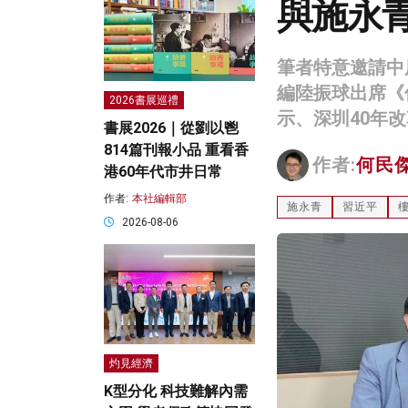
與施永
筆者特意邀請中
編陸振球出席《
2026書展巡禮
示、深圳40年
書展2026｜從劉以鬯
814篇刊報小品 重看香
作者:
何民
港60年代市井日常
作者:
本社編輯部
施永青
習近平
2026-08-06
灼見經濟
K型分化 科技難解內需