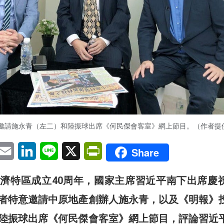
邀請施永青（左二）和陸振球出席《何民傑會客室》網上節目。（作者提
pp
eChat
Email
LinkedIn
Line
X
PrintFriendly
Share
濟特區成立40周年，國家主席習近平南下出席慶
者特意邀請中原地產創辦人施永青，以及《明報》
陸振球出席《何民傑會客室》網上節目，評論習近