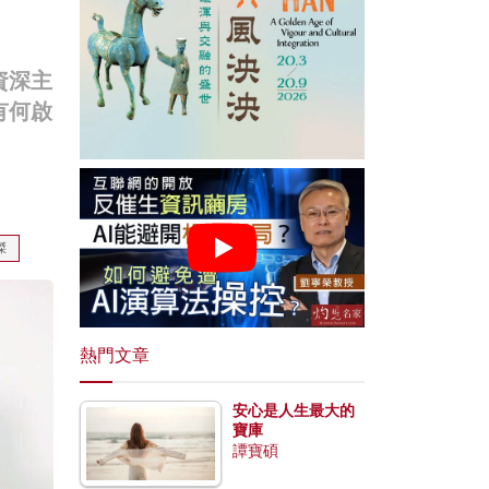
資深主
有何啟
傑
熱門文章
安心是人生最大的
寶庫
譚寶碩