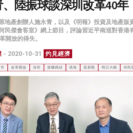
青、陸振球談深圳改革40年
原地產創辦人施永青，以及《明報》投資及地產版
何民傑會客室》網上節目，評論習近平南巡對香港
改革開放的得失。
傑
- 2020-10-31
灼見經濟
樓市
改革開放
深圳
貨櫃碼頭
填海
貿易戰
明日大嶼
何民