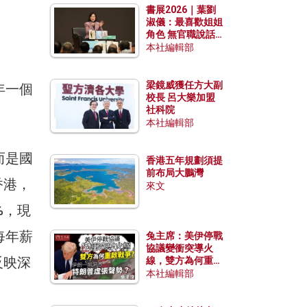
書展2026｜葉劉
淑儀：最喜歡姐姐
角色 無官職說話
包袱少
本社編輯部
梁鏡威獲任方大副
年一個
校長 呂大樂加盟
社科院
本社編輯部
而是國
香港五年規劃須提
前布局大鵬灣
香港，
來文
%，現
每年薪
兔主席：美伊停戰
協議變衝突導火
反映深
線，雙方為何重啟
戰爭？伊朗一早洞
本社編輯部
悉特朗普虛張聲
勢？