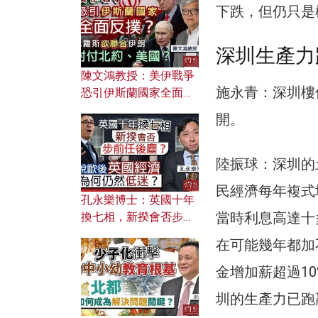
文之美？ 日常寫作如何
下跌，但仍只是
應用？
深圳生產力
陳文鴻教授：美伊戰爭
施永青：深圳樓
恐引伊斯蘭國家全面反
撲？ 俄羅斯欲聯合伊朗
開。
對付北約美國？
陸振球：深圳的
民經濟每年複式
孔永樂博士：英國十年
當時利息高達十
換七相，新揆會否步前
任後塵？脫歐後英國經
在可能幾年都加
濟為何仍然低迷？
金增加薪超過1
圳的生產力已跑