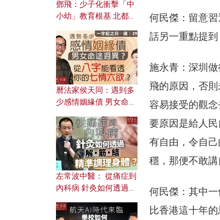
鄧飛：少子化衝擊「中
小幼」教育根基 北都如
何民傑：留意習
何成為解決問題關鍵？
話另一重點提到
施永青：深圳做
飛的原因，否則
曆法家侯天同：遇到多
少感情姻緣債 男女命途
容易接受的觀念
迥異？ 從八字能看透你
要原因是給人民
的七情六欲？
有自由，令自己
穩，那便不敢講
左常波中醫： 從痛症到
內科病 針灸如何透過解
何民傑：其中一
筋結 精準調理身體？
比香港這十年的