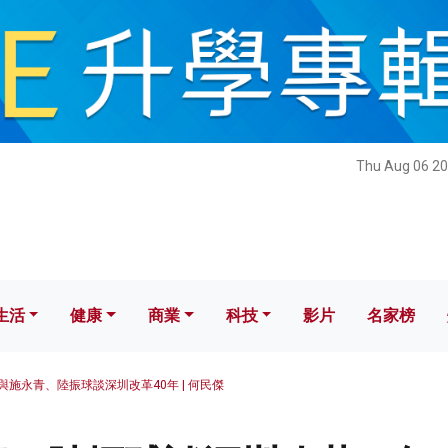
健康
商業
科技
影片
名家榜
Thu Aug 06 20
生活
健康
商業
科技
影片
名家榜
與施永青、陸振球談深圳改革40年 | 何民傑