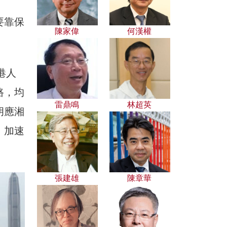
要靠保
陳家偉
何漢權
港人
路，均
雷鼎鳴
林超英
胡應湘
，加速
張建雄
陳章華