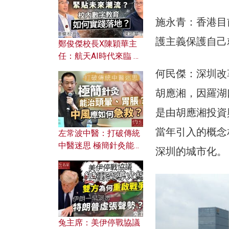
施永青：香港目
護主義保護自己
鄭俊傑校長X陳穎華主
任：航天AI時代來臨 學
校如何緊貼未來潮流？
何民傑：深圳改
校內數字教育如何實踐
胡應湘，因羅湖
落地？
是由胡應湘投資
當年引入的概念
左常波中醫：打破傳統
中醫迷思 極簡針灸能治
深圳的城市化。
頭暈、胃脹？中風應如
何急救？
兔主席：美伊停戰協議