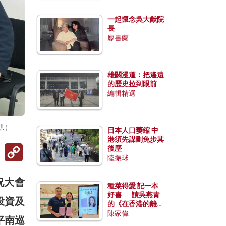
一起懷念吳大猷院
長
廖書蘭
雄關漫道：把遙遠
的歷史拉到眼前
編輯精選
供）
日本人口萎縮 中
港須先謀劃免步其
Copy
後塵
Link
陸振球
祝大會
種菜得愛 記一本
好書──讀吳燕青
投資及
的《在香港的離島
種菜》
陳家偉
平南巡