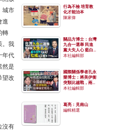
行為不檢 培育教
，城市
化才能治本
陳家偉
會進
的轉
關品方博士：台灣
策。我
九合一選舉 民進
黨大失人心 藍白
十年代
合作有望拿下七成
本社編輯部
以上縣市？
當然是
國際關係學者孔永
希望改
樂博士：將美伊衝
突類比越戰，兩者
有何異同？中國崛
本社編輯部
起能否為全球格局
發揮穩定效用？
葛亮：見南山
編輯精選
位沒有