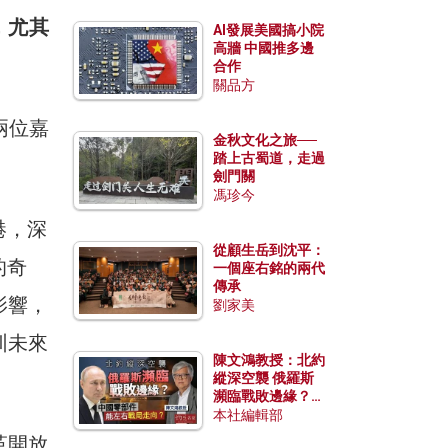
，尤其
AI發展美國搞小院
高牆 中國推多邊
合作
關品方
兩位嘉
金秋文化之旅──
踏上古蜀道，走過
劍門關
馮珍今
港，深
從顧生岳到沈平：
的奇
一個座右銘的兩代
傳承
影響，
劉家美
圳未來
陳文鴻教授：北約
縱深空襲 俄羅斯
瀕臨戰敗邊緣？中
國零部件能左右戰
本社編輯部
局走向？
革開放