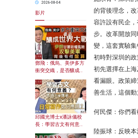
2026-08-04
的背後理念，改
影片
容許設有民企，
步。改革開放同
變，這套實驗集
初時對深圳的政
鄧飛：俄烏、美伊多方
初先選擇在上海
衝突交織，是否釀成世
界大戰？ 伊朗甘冒政權
看漏眼。政策締
風險攻擊美軍，背後有
善生活，這個動
何盤算？
何民傑：你們看
邱國光博士x潘詠儀校
長：學習古文有何意
陸振球：反映本
義？ 粵語怎樣傳承文言