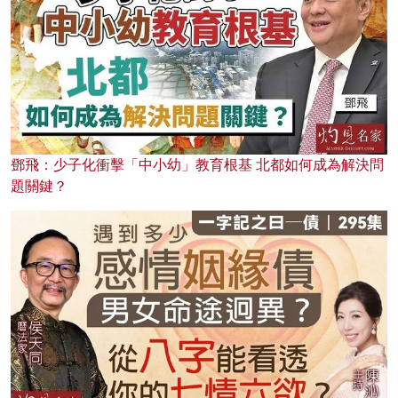
鄧飛：少子化衝擊「中小幼」教育根基 北都如何成為解決問
題關鍵？