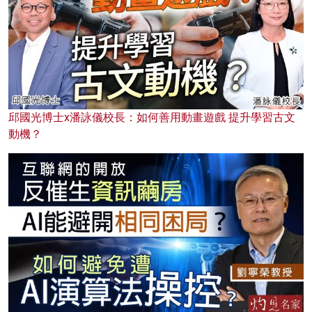
邱國光博士x潘詠儀校長：如何善用動畫遊戲 提升學習古文
動機？