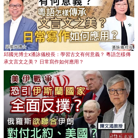
邱國光博士x潘詠儀校長：學習古文有何意義？ 粵語怎樣傳
承文言文之美？ 日常寫作如何應用？