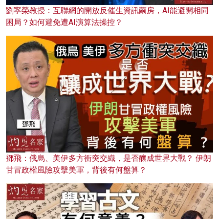
劉寧榮教授：互聯網的開放反催生資訊繭房，AI能避開相同
困局？如何避免遭AI演算法操控？
鄧飛：俄烏、美伊多方衝突交織，是否釀成世界大戰？ 伊朗
甘冒政權風險攻擊美軍，背後有何盤算？