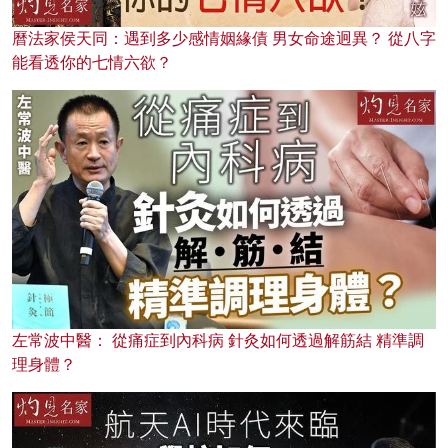
曆法家侯天同：遇到多少感情姻緣債 男女命途迥異？ 從八字
能看透你的七情六欲？
左常波中醫： 從痛症到內科病 針灸如何透過解筋結 精準調
理身體？