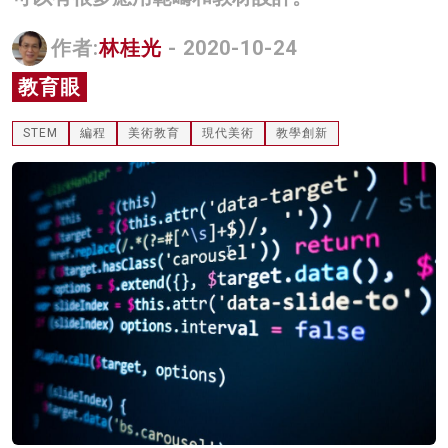
名家榜
作者:
林桂光
- 2020-10-24
灼見活動
教育眼
關於我們
STEM
編程
美術教育
現代美術
教學創新