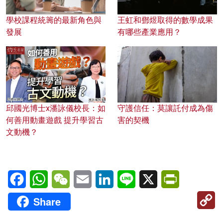
學校課程統籌的最新角色與
王虹和鄧煜取得的數學成果
發展
有哪些產業應用？
邱國光博士x潘詠儀校長：如
守護信任：莫讓託付成為傷
何善用動畫遊戲 提升學習古
害的契機
文動機？
Facebook
WhatsApp
WeChat
Email
LinkedIn
Line
X
PrintFriendl
C
Share
Li