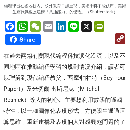
編程學習在各地校內、校外教育日趨重視，美術學科不能缺席，美術
生寫代碼也是建構「共通能力」的體現。（Shutterstock）
Facebook
WhatsApp
WeChat
Email
LinkedIn
Line
X
PrintFriendl
C
Share
Li
在過去兩篇有關現代編程科技演化沿流，以及不
同地區在推動編程學習的規劃情況介紹，讀者可
以理解到現代編程教父，西摩·帕柏特（Seymour
Papert）及米切爾·雷斯尼克（Mitchel
Resnick）等人的初心。主要想利用數學的邏輯
特性，以一種圖像化表現形式，方便學生通過運
算思維，重新建構及表現個人對感興趣問題的了