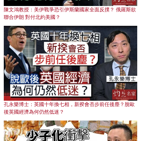
陳文鴻教授：美伊戰爭恐引伊斯蘭國家全面反撲？ 俄羅斯欲
聯合伊朗 對付北約美國？
孔永樂博士：英國十年換七相，新揆會否步前任後塵？脫歐
後英國經濟為何仍然低迷？