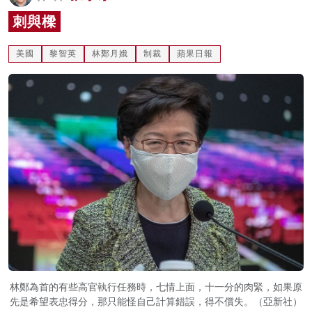
名家榜
刺與樑
灼見活動
美國
黎智英
林鄭月娥
制裁
蘋果日報
關於我們
林鄭為首的有些高官執行任務時，七情上面，十一分的肉緊，如果原
先是希望表忠得分，那只能怪自己計算錯誤，得不償失。（亞新社）