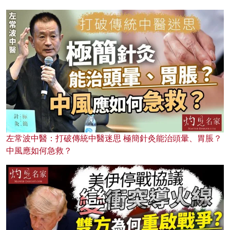
左常波中醫：打破傳統中醫迷思 極簡針灸能治頭暈、胃脹？
中風應如何急救？