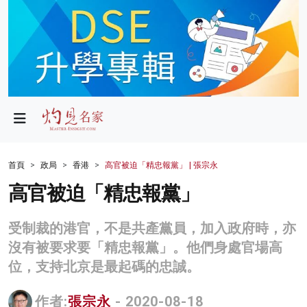
政局
教育
文化
財經
首頁
政局
香港
高官被迫「精忠報黨」 | 張宗永
生活
高官被迫「精忠報黨」
健康
受制裁的港官，不是共產黨員，加入政府時，亦
商業
沒有被要求要「精忠報黨」。他們身處官場高
位，支持北京是最起碼的忠誠。
科技
影片
作者:
張宗永
- 2020-08-18