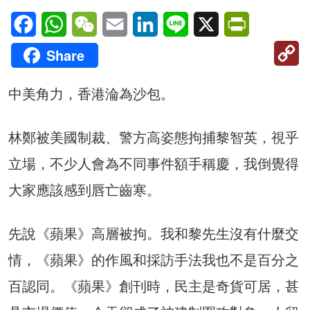
Facebook
WhatsApp
WeChat
Email
LinkedIn
Line
X
PrintFriendl
C
Share
Li
中美角力，香港淪為沙包。
林鄭被美國制裁、警方高姿態拘捕黎智英，視乎
立場，不少人會為不同事件額手稱慶，我倒覺得
大家應該感到唇亡齒寒。
先說《蘋果》高層被拘。我和黎先生沒有什麼交
情，《蘋果》的作風和採訪手法我也不是百分之
百認同。《蘋果》創刊時，民主是奇貨可居，甚