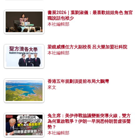
書展2026｜葉劉淑儀：最喜歡姐姐角色 無官
職說話包袱少
本社編輯部
梁鏡威獲任方大副校長 呂大樂加盟社科院
本社編輯部
香港五年規劃須提前布局大鵬灣
來文
兔主席：美伊停戰協議變衝突導火線，雙方
為何重啟戰爭？伊朗一早洞悉特朗普虛張聲
勢？
本社編輯部