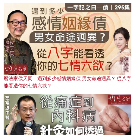
曆法家侯天同：遇到多少感情姻緣債 男女命途迥異？ 從八字
能看透你的七情六欲？