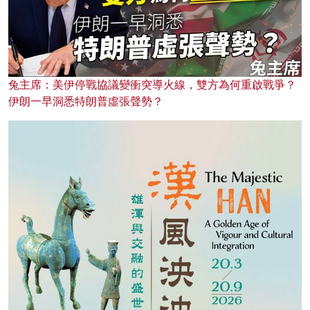
兔主席：美伊停戰協議變衝突導火線，雙方為何重啟戰爭？
伊朗一早洞悉特朗普虛張聲勢？