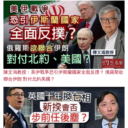
陳文鴻教授：美伊戰爭恐引伊斯蘭國家全面反撲？ 俄羅斯欲
聯合伊朗 對付北約美國？