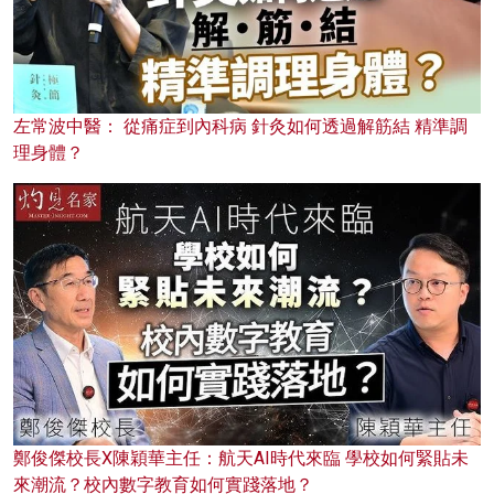
左常波中醫： 從痛症到內科病 針灸如何透過解筋結 精準調
理身體？
鄭俊傑校長X陳穎華主任：航天AI時代來臨 學校如何緊貼未
來潮流？校內數字教育如何實踐落地？