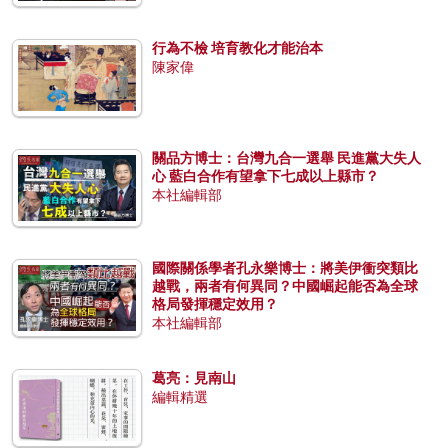
行為不檢 培育教化才能治本
陳家偉
關品方博士：台灣九合一選舉 民進黨大失人
心 藍白合作有望拿下七成以上縣市？
本社編輯部
國際關係學者孔永樂博士：將美伊衝突類比
越戰，兩者有何異同？中國崛起能否為全球
格局發揮穩定效用？
本社編輯部
葛亮：見南山
編輯精選