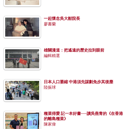
一起懷念吳大猷院長
廖書蘭
雄關漫道：把遙遠的歷史拉到眼前
編輯精選
日本人口萎縮 中港須先謀劃免步其後塵
陸振球
種菜得愛 記一本好書──讀吳燕青的《在香港
的離島種菜》
陳家偉