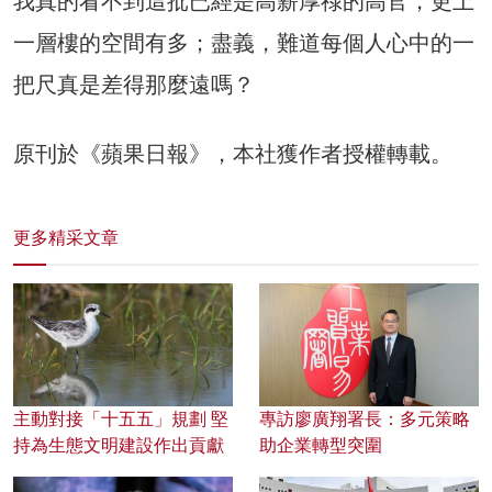
我真的看不到這批已經是高薪厚祿的高官，更上
一層樓的空間有多；盡義，難道每個人心中的一
把尺真是差得那麼遠嗎？
原刊於《蘋果日報》，本社獲作者授權轉載。
更多精采文章
主動對接「十五五」規劃 堅
專訪廖廣翔署長：多元策略
持為生態文明建設作出貢獻
助企業轉型突圍