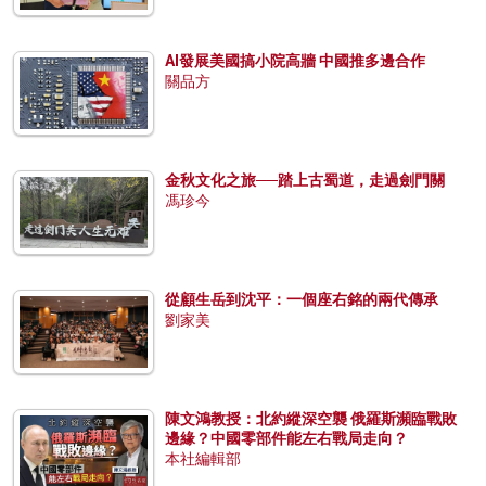
AI發展美國搞小院高牆 中國推多邊合作
關品方
金秋文化之旅──踏上古蜀道，走過劍門關
馮珍今
從顧生岳到沈平：一個座右銘的兩代傳承
劉家美
陳文鴻教授：北約縱深空襲 俄羅斯瀕臨戰敗
邊緣？中國零部件能左右戰局走向？
本社編輯部