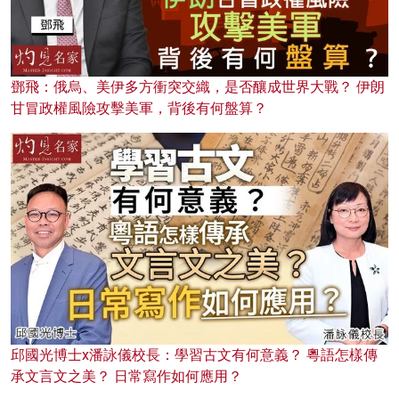
鄧飛：俄烏、美伊多方衝突交織，是否釀成世界大戰？ 伊朗
甘冒政權風險攻擊美軍，背後有何盤算？
邱國光博士x潘詠儀校長：學習古文有何意義？ 粵語怎樣傳
承文言文之美？ 日常寫作如何應用？