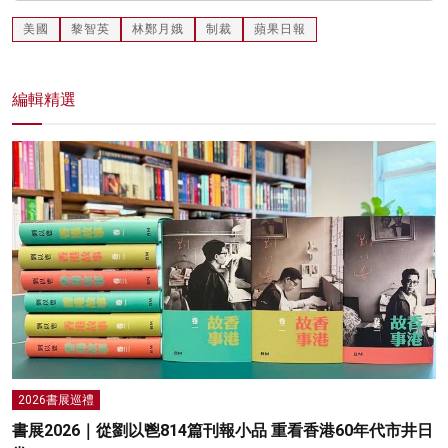
美國
黎智英
林鄭月娥
制裁
蘋果日報
編輯精選
2026書展巡禮
書展2026｜從劉以鬯814篇刊報小品 重看香港60年代市井日