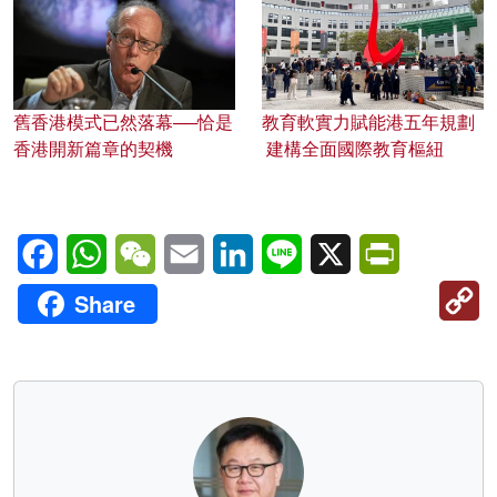
舊香港模式已然落幕──恰是
教育軟實力賦能港五年規劃
香港開新篇章的契機
建構全面國際教育樞紐
Facebook
WhatsApp
WeChat
Email
LinkedIn
Line
X
PrintFriendl
C
Share
Li