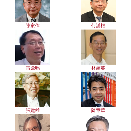
陳家偉
何漢權
雷鼎鳴
林超英
張建雄
陳章華