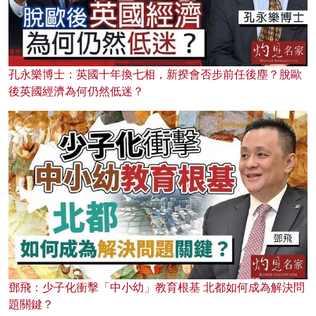
孔永樂博士：英國十年換七相，新揆會否步前任後塵？脫歐
後英國經濟為何仍然低迷？
鄧飛：少子化衝擊「中小幼」教育根基 北都如何成為解決問
題關鍵？