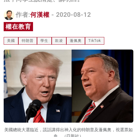
名家榜
作者:
何漢權
- 2020-08-12
灼見活動
權在教育
關於我們
美國
特朗普
學生
欺凌
蓬佩奧
TikTok
美國總統大選臨近，謊話講得出神入化的特朗普及蓬佩奧，視選票如
血。（亞新社）