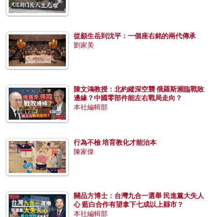
從顧生岳到沈平：一個座右銘的兩代傳承
劉家美
陳文鴻教授：北約縱深空襲 俄羅斯瀕臨戰敗
邊緣？中國零部件能左右戰局走向？
本社編輯部
行為不檢 培育教化才能治本
陳家偉
關品方博士：台灣九合一選舉 民進黨大失人
心 藍白合作有望拿下七成以上縣市？
本社編輯部