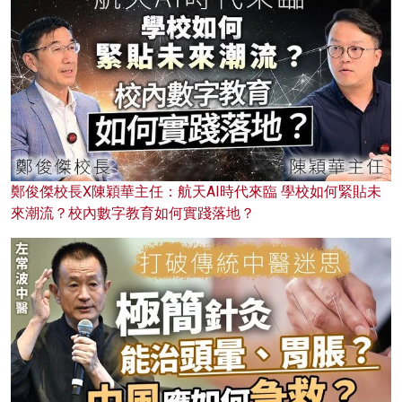
鄭俊傑校長X陳穎華主任：航天AI時代來臨 學校如何緊貼未
來潮流？校內數字教育如何實踐落地？