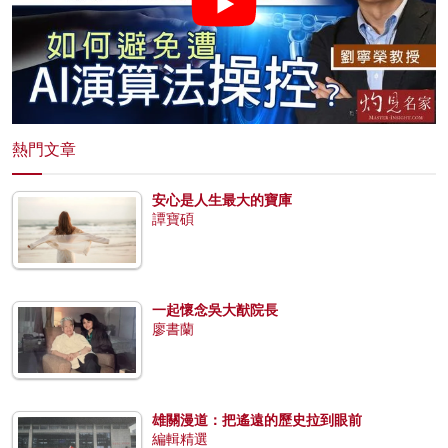
熱門文章
安心是人生最大的寶庫
譚寶碩
一起懷念吳大猷院長
廖書蘭
雄關漫道：把遙遠的歷史拉到眼前
編輯精選