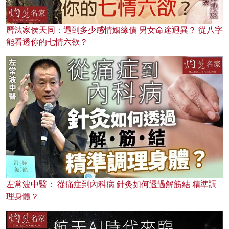
曆法家侯天同：遇到多少感情姻緣債 男女命途迥異？ 從八字
能看透你的七情六欲？
左常波中醫： 從痛症到內科病 針灸如何透過解筋結 精準調
理身體？