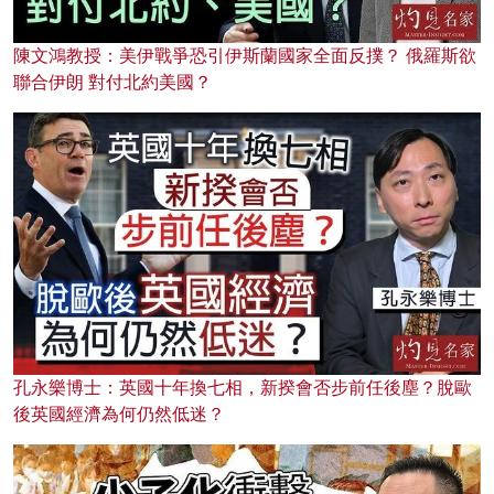
陳文鴻教授：美伊戰爭恐引伊斯蘭國家全面反撲？ 俄羅斯欲
聯合伊朗 對付北約美國？
孔永樂博士：英國十年換七相，新揆會否步前任後塵？脫歐
後英國經濟為何仍然低迷？