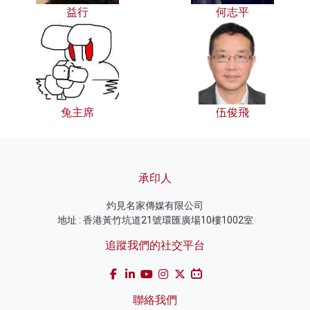
益行
何志平
兔主席
伍俊飛
承印人
灼見名家傳媒有限公司
地址 : 香港黃竹坑道21號環匯廣場10樓1002室
追蹤我們的社交平台
聯絡我們