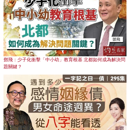
鄧飛：少子化衝擊「中小幼」教育根基 北都如何成為解決問
題關鍵？