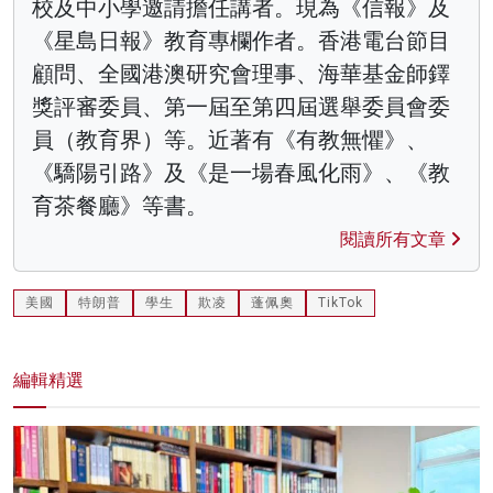
校及中小學邀請擔任講者。現為《信報》及
《星島日報》教育專欄作者。香港電台節目
顧問、全國港澳研究會理事、海華基金師鐸
獎評審委員、第一屆至第四屆選舉委員會委
員（教育界）等。近著有《有教無懼》、
《驕陽引路》及《是一場春風化雨》、《教
育茶餐廳》等書。
閱讀所有文章
美國
特朗普
學生
欺凌
蓬佩奧
TikTok
編輯精選