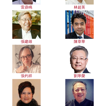
雷鼎鳴
林超英
張建雄
陳章華
張灼祥
劉寧榮