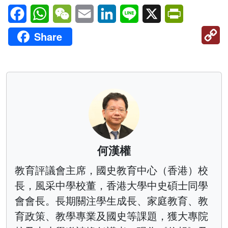
Facebook
WhatsApp
WeChat
Email
LinkedIn
Line
X
PrintFriendl
C
Share
Li
何漢權
教育評議會主席，國史教育中心（香港）校
長，風采中學校董，香港大學中史碩士同學
會會長。長期關注學生成長、家庭教育、教
育政策、教學專業及國史等課題，獲大專院