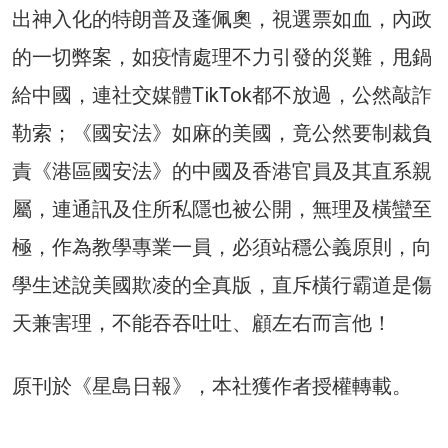
出神入化的特朗普及蓬佩奧，視選票如血，內政
的一切弊案，如疫情處理不力引發的災難，甩鍋
給中國，連社交媒體TikTok都不放過，公然敲詐
勒索；《國安法》如麻的美國，竟公然要制裁負
責《港區國安法》的中國及香港官員及其直系親
屬，連通訊及住所私隱也被公開，無理及橫蠻至
極，作為教學專業一員，必須站穩公義原則，向
學生述說美國欺凌的全真版，直斥橫行霸道是傷
天兼害理，不能吞吞吐吐、顧左右而言他！
原刊於《星島日報》，本社獲作者授權轉載。