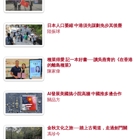
日本人口萎縮 中港須先謀劃免步其後塵
陸振球
種菜得愛 記一本好書──讀吳燕青的《在香港
的離島種菜》
陳家偉
AI發展美國搞小院高牆 中國推多邊合作
關品方
金秋文化之旅──踏上古蜀道，走過劍門關
馮珍今