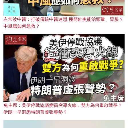
左常波中醫：打破傳統中醫迷思 極簡針灸能治頭暈、胃脹？
中風應如何急救？
兔主席：美伊停戰協議變衝突導火線，雙方為何重啟戰爭？
伊朗一早洞悉特朗普虛張聲勢？