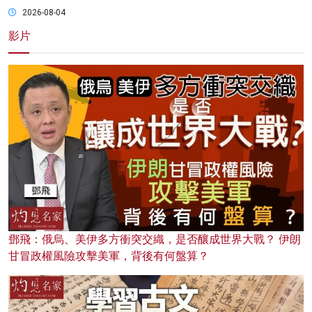
2026-08-04
影片
鄧飛：俄烏、美伊多方衝突交織，是否釀成世界大戰？ 伊朗
甘冒政權風險攻擊美軍，背後有何盤算？