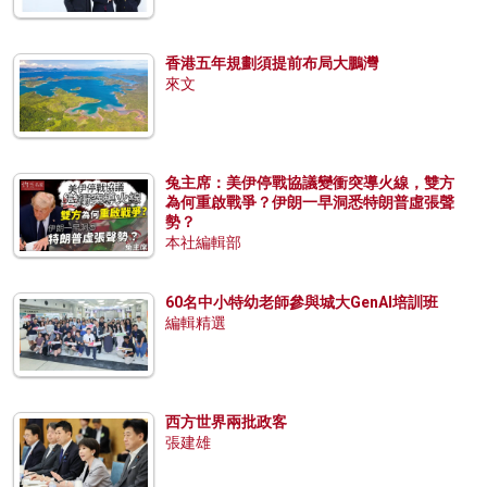
香港五年規劃須提前布局大鵬灣
來文
兔主席：美伊停戰協議變衝突導火線，雙方
為何重啟戰爭？伊朗一早洞悉特朗普虛張聲
勢？
本社編輯部
60名中小特幼老師參與城大GenAI培訓班
編輯精選
西方世界兩批政客
張建雄