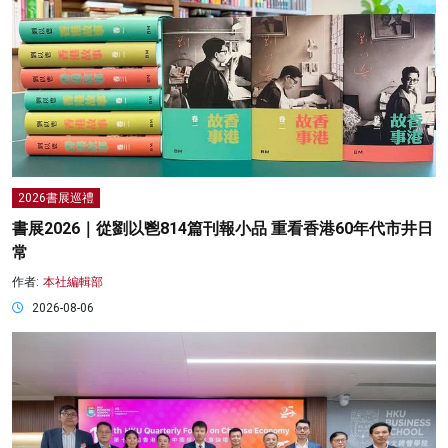
2026書展巡禮
書展2026｜從劉以鬯814篇刊報小品 重看香港60年代市井日
常
作者:
本社編輯部
2026-08-06