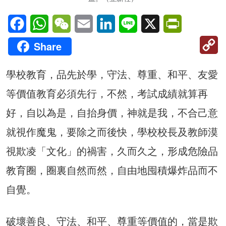
Facebook
WhatsApp
WeChat
Email
LinkedIn
Line
X
PrintFriendl
C
Share
Li
學校教育，品先於學，守法、尊重、和平、友愛
等價值教育必須先行，不然，考試成績就算再
好，自以為是，自抬身價，神就是我，不合己意
就視作魔鬼，要除之而後快，學校校長及教師漠
視欺凌「文化」的禍害，久而久之，形成危險品
教育圈，圈裏自然而然，自由地囤積爆炸品而不
自覺。
破壞善良、守法、和平、尊重等價值的，當是欺