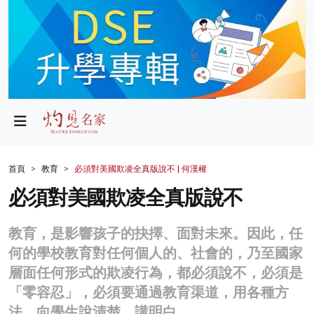
政局
教育
文化
財經
首頁
教育
必須對美國欺凌全真版說不 | 何漢權
生活
必須對美國欺凌全真版說不
健康
教育，是影響孩子的抉擇、面對未來。因此，任
商業
何的學校教育對任何個人的、社會的，乃至國家
層面任何形式的欺凌行為，都必須說不，必須是
科技
「零容忍」，必須要通過教育渠道，用各種方
影片
法，向學生說清楚、講明白。