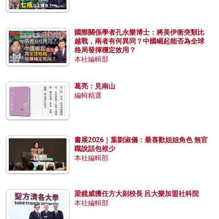
國際關係學者孔永樂博士：將美伊衝突類比
越戰，兩者有何異同？中國崛起能否為全球
格局發揮穩定效用？
本社編輯部
葛亮：見南山
編輯精選
書展2026｜葉劉淑儀：最喜歡姐姐角色 無官
職說話包袱少
本社編輯部
梁鏡威獲任方大副校長 呂大樂加盟社科院
本社編輯部