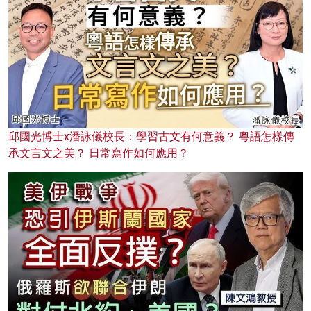
邱國光博士x潘詠儀校長：學習古文有何意義？ 粵語怎樣傳
承文言文之美？ 日常寫作如何應用？