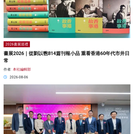
2026書展巡禮
書展2026｜從劉以鬯814篇刊報小品 重看香港60年代市井日
常
作者:
本社編輯部
2026-08-06