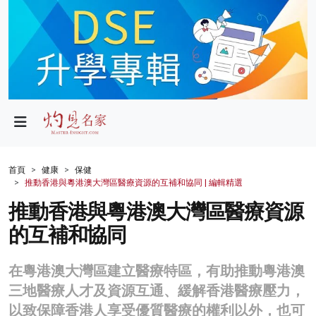
政局
教育
文化
財經
首頁
健康
保健
推動香港與粵港澳大灣區醫療資源的互補和協同 | 編輯精選
生活
推動香港與粵港澳大灣區醫療資源
健康
的互補和協同
商業
在粵港澳大灣區建立醫療特區，有助推動粵港澳
科技
三地醫療人才及資源互通、緩解香港醫療壓力，
影片
以致保障香港人享受優質醫療的權利以外，也可