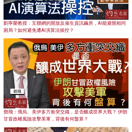
劉寧榮教授：互聯網的開放反催生資訊繭房，AI能避開相同
困局？如何避免遭AI演算法操控？
鄧飛：俄烏、美伊多方衝突交織，是否釀成世界大戰？ 伊朗
甘冒政權風險攻擊美軍，背後有何盤算？