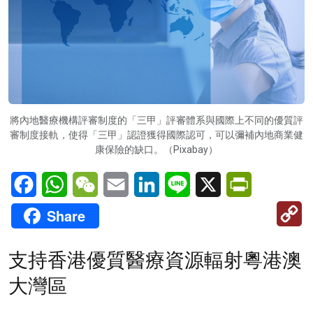
將內地醫療機構評審制度的「三甲」評審體系與國際上不同的優質評
審制度接軌，使得「三甲」認證獲得國際認可，可以彌補內地商業健
康保險的缺口。（Pixabay）
Facebook
WhatsApp
WeChat
Email
LinkedIn
Line
X
PrintFriendl
C
Share
Li
支持香港優質醫療資源輻射粵港澳
大灣區