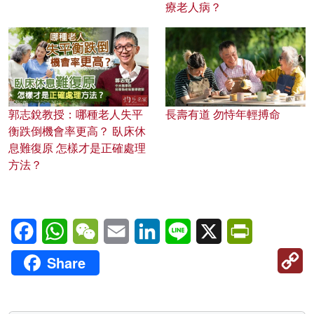
療老人病？
郭志銳教授：哪種老人失平
長壽有道 勿恃年輕搏命
衡跌倒機會率更高？ 臥床休
息難復原 怎樣才是正確處理
方法？
Facebook
WhatsApp
WeChat
Email
LinkedIn
Line
X
PrintFriendl
C
Share
Li