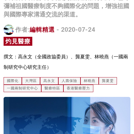
彌補祖國醫療制度不夠國際化的問題，增強祖國
名家榜
與國際專家溝通交流的渠道。
灼見活動
作者:
編輯精選
- 2020-07-24
關於我們
灼見醫療
撰文：高永文（全國政協委員）、龔夏雯、林曉燕（一國兩
制研究中心研究主任）
國際化
大灣區
高永文
人壽保險
林曉燕
龔夏雯
一國兩制研究中心
醫療特區
香港醫療壓力