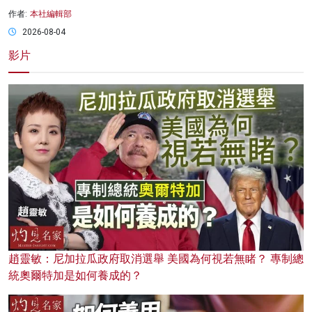
作者:
本社編輯部
2026-08-04
影片
趙靈敏：尼加拉瓜政府取消選舉 美國為何視若無睹？ 專制總
統奧爾特加是如何養成的？