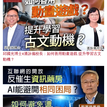
邱國光博士x潘詠儀校長：如何善用動畫遊戲 提升學習古文
動機？