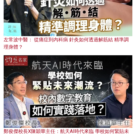
左常波中醫： 從痛症到內科病 針灸如何透過解筋結 精準調
理身體？
鄭俊傑校長X陳穎華主任：航天AI時代來臨 學校如何緊貼未