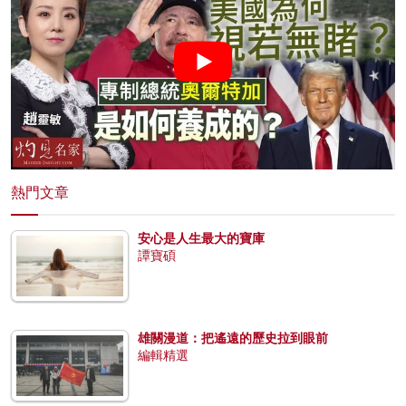
熱門文章
安心是人生最大的寶庫
譚寶碩
雄關漫道：把遙遠的歷史拉到眼前
編輯精選