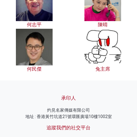
何志平
陳晴
何民傑
兔主席
承印人
灼見名家傳媒有限公司
地址 : 香港黃竹坑道21號環匯廣場10樓1002室
追蹤我們的社交平台