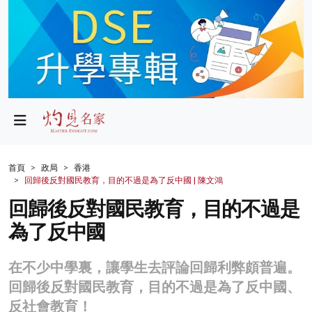
政局
教育
文化
財經
首頁
政局
香港
回歸後反對國民教育，目的不過是為了反中國 | 陳文鴻
生活
回歸後反對國民教育，目的不過是
健康
為了反中國
商業
在不少中學裏，讓學生去評論回歸利弊頗普遍。
科技
回歸後反對國民教育，目的不過是為了反中國、
影片
反社會教育！