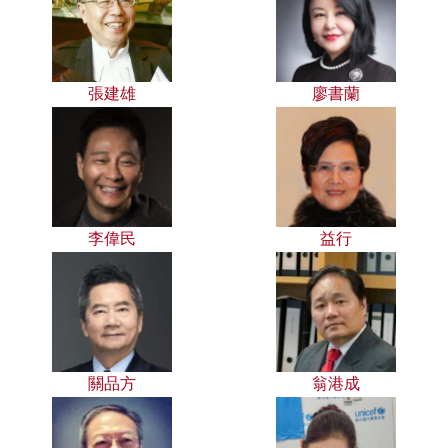
張建雄
廖書蘭
李偉民
益行
關品方
翁港成