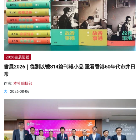
2026書展巡禮
書展2026｜從劉以鬯814篇刊報小品 重看香港60年代市井日
常
作者:
本社編輯部
2026-08-06