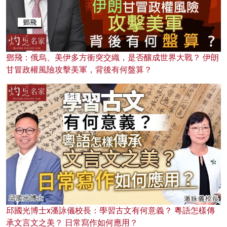
鄧飛：俄烏、美伊多方衝突交織，是否釀成世界大戰？ 伊朗
甘冒政權風險攻擊美軍，背後有何盤算？
邱國光博士x潘詠儀校長：學習古文有何意義？ 粵語怎樣傳
承文言文之美？ 日常寫作如何應用？