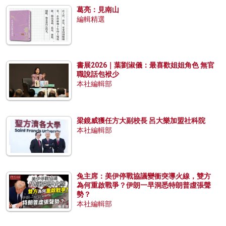
葛亮：見南山
編輯精選
書展2026｜葉劉淑儀：最喜歡姐姐角色 無官
職說話包袱少
本社編輯部
梁鏡威獲任方大副校長 呂大樂加盟社科院
本社編輯部
兔主席：美伊停戰協議變衝突導火線，雙方
為何重啟戰爭？伊朗一早洞悉特朗普虛張聲
勢？
本社編輯部