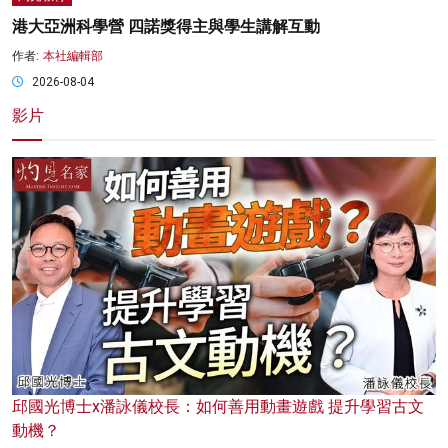
港大亞洲科學營 四諾獎得主與學生講解互動
作者:
本社編輯部
2026-08-04
影片
邱國光博士x潘詠儀校長：如何善用動畫遊戲 提升學習古文
動機？