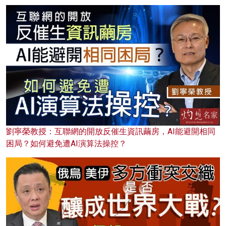
劉寧榮教授：互聯網的開放反催生資訊繭房，AI能避開相同
困局？如何避免遭AI演算法操控？