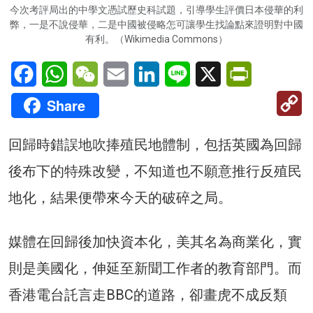
今次考評局出的中學文憑試歷史科試題，引導學生評價日本侵華的利
弊，一是不說侵華，二是中國被侵略怎可讓學生找論點來證明對中國
有利。（Wikimedia Commons）
Facebook
WhatsApp
WeChat
Email
LinkedIn
Line
X
PrintFriendl
C
Share
Li
回歸時錯誤地吹捧殖民地體制，包括英國為回歸
後布下的特殊改變，不知道也不願意推行反殖民
地化，結果便帶來今天的破碎之局。
媒體在回歸後加快資本化，美其名為商業化，實
則是美國化，伸延至新聞工作者的教育部門。而
香港電台託言走BBC的道路，卻畫虎不成反類