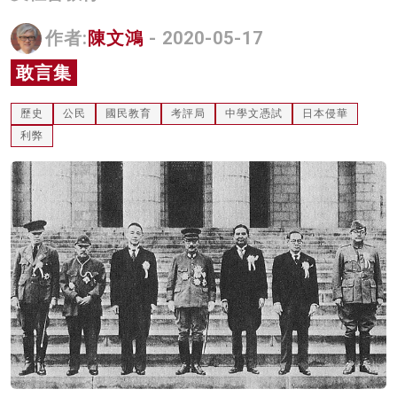
名家榜
作者:
陳文鴻
- 2020-05-17
灼見活動
敢言集
關於我們
歷史
公民
國民教育
考評局
中學文憑試
日本侵華
利弊