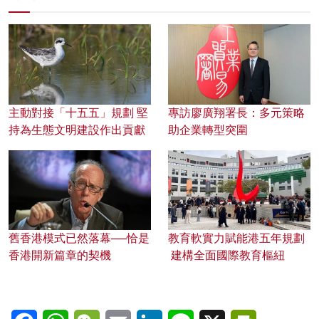
主動對接「十五五」規劃 堅
專訪廖廣翔署長：多元策略
持為生態文明建設作出貢獻
助企業轉型突圍
舊香港模式已然落幕──恰是
教育軟實力賦能港五年規劃
香港開新篇章的契機
建構全面國際教育樞紐
Facebook
WhatsApp
WeChat
Email
LinkedIn
Line
X
PrintFriendl