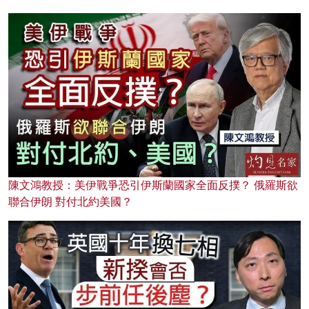
陳文鴻教授：美伊戰爭恐引伊斯蘭國家全面反撲？ 俄羅斯欲
聯合伊朗 對付北約美國？