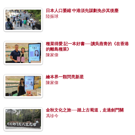
日本人口萎縮 中港須先謀劃免步其後塵
陸振球
種菜得愛 記一本好書──讀吳燕青的《在香港
的離島種菜》
陳家偉
繪本界一顆閃亮新星
陳家偉
金秋文化之旅──踏上古蜀道，走過劍門關
馮珍今