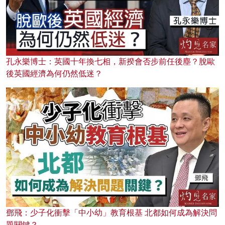
孔永樂博士：英國十年換七相，新揆會否步前任後塵？脫歐
後英國經濟為何仍然低迷？
鄧飛：少子化衝擊「中小幼」教育根基 北都如何成為解決問
題關鍵？