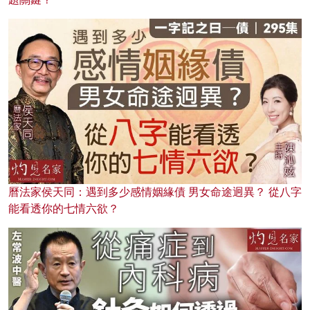
曆法家侯天同：遇到多少感情姻緣債 男女命途迥異？ 從八字
能看透你的七情六欲？