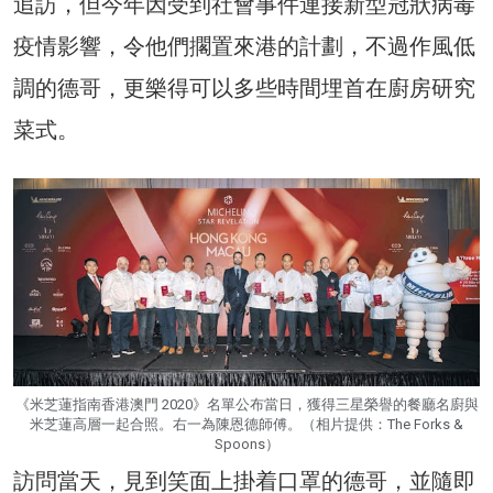
追訪，但今年因受到社會事件連接新型冠狀病毒
疫情影響，令他們擱置來港的計劃，不過作風低
調的德哥，更樂得可以多些時間埋首在廚房研究
菜式。
《米芝蓮指南香港澳門 2020》名單公布當日，獲得三星榮譽的餐廳名廚與
米芝蓮高層一起合照。右一為陳恩德師傅。（相片提供：The Forks &
Spoons）
訪問當天，見到笑面上掛着口罩的德哥，並隨即