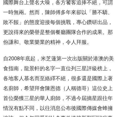
國際舞台上聲名大噪，各方饕客追捧不絕，可謂
一時無兩。然而，陳師傅多年來卻以「勝不驕、
敗不餒」的態度迎接每個挑戰，專心鑽研出品，
更說得來的榮譽是整個餐廳團隊合作的成果。那
份謙和、敬業樂業的精神，令人拜服。
自2008年底起，米芝蓮第一次出版關於港澳的美
食指南，龍景軒的名字一直位列三星評級榜上，
各地客人慕名而至絡繹不絕，很多還是國際上著
名廚師，希望拜會陳恩德（人稱德哥）這位史上
首位榮獲三星的華人廚師，不過今屆摘星跟往年
情況有點不同，以往消息公布後國際傳媒會蜂擁