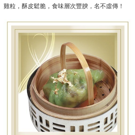
雞粒，酥皮鬆脆，食味層次豐腴，名不虛傳！