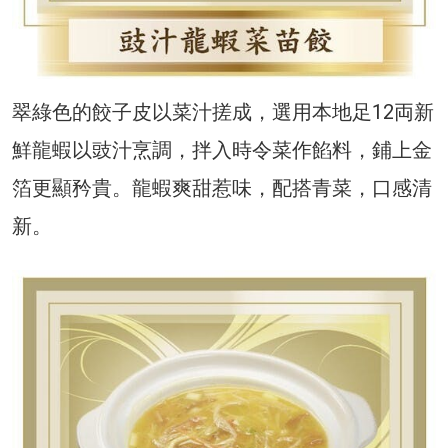
翠綠色的餃子皮以菜汁搓成，選用本地足12両新
鮮龍蝦以豉汁烹調，拌入時令菜作餡料，鋪上金
箔更顯矜貴。龍蝦爽甜惹味，配搭青菜，口感清
新。