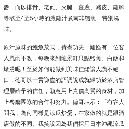
醬，而以排骨、老雞、火腿、薑蔥、豬皮、雞腳
等熬至4至5小時的濃雞汁煮南非鮑魚，特別滋
味。
原汁原味的鮑魚菜式，費盡功夫，難怪有一位客
人風雨不改，每晚來到龍景軒只點鮑魚、白飯和
燉湯呢！至於如何能做到美味佳餚讓人讚不絕
口，德哥以一貫謙虛的語調說成就歸功於酒店管
理層給予的信任，願意用上貴價高質的食材，加
上餐廳團隊的合作和努力。德哥表示：「有客人
問我，為何同樣是涼瓜炒蛋，在家做的就是跟酒
店做的不同。我笑說因為我們採用日本沖繩涼瓜