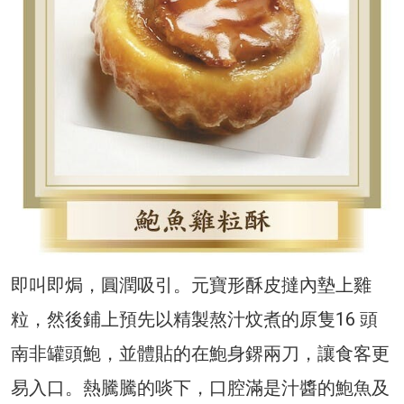
即叫即焗，圓潤吸引。元寶形酥皮撻內墊上雞
粒，然後鋪上預先以精製熬汁炆煮的原隻16 頭
南非罐頭鮑，並體貼的在鮑身鎅兩刀，讓食客更
易入口。熱騰騰的啖下，口腔滿是汁醬的鮑魚及