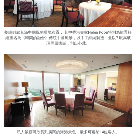
餐廳到處充滿中國風的環境布置， 其中香港畫家Helen Poon特別為龍景軒
繪畫名為《時間的融合》傳統中國風景，以手工絲綢製造，並以7 呎高玻
璃屏風鑲嵌，別出心裁。
私人飯廳可欣賞到廣闊的海港景色，最多可容納14位客人。