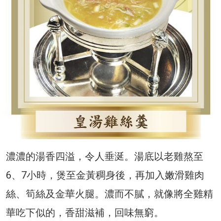
濃濃的湯香四溢，令人垂涎。湯底以老雞熬至
6、7小時，煲至金黃稠身後，再加入嫩滑雞肉
絲、筍絲及金華火腿。濃而不膩，就像將全雞精
華吃下似的，香甜滋補，回味無窮。