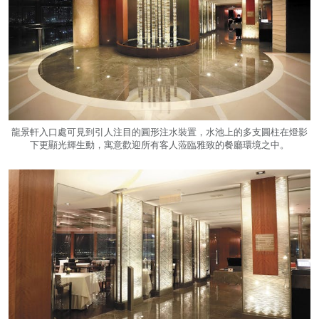
龍景軒入口處可見到引人注目的圓形注水裝置，水池上的多支圓柱在燈影
下更顯光輝生動，寓意歡迎所有客人蒞臨雅致的餐廳環境之中。