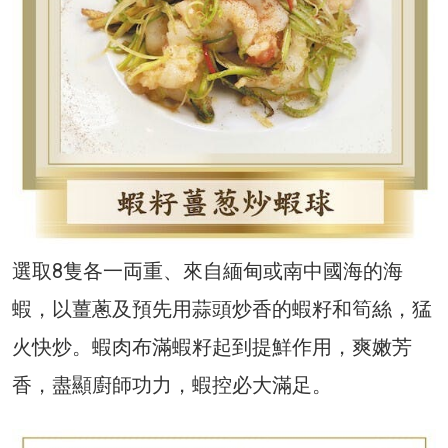
選取8隻各一両重、來自緬甸或南中國海的海
蝦，以薑蔥及預先用蒜頭炒香的蝦籽和筍絲，猛
火快炒。蝦肉布滿蝦籽起到提鮮作用，爽嫩芳
香，盡顯廚師功力，蝦控必大滿足。