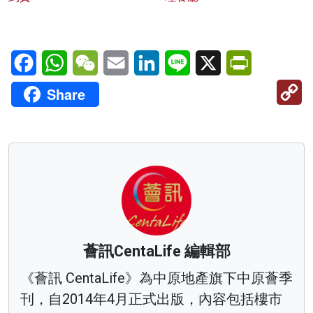
Facebook
WhatsApp
WeChat
Email
LinkedIn
Line
X
PrintFriendl
C
Share
Li
薈訊CentaLife 編輯部
《薈訊 CentaLife》為中原地產旗下中原薈季
刊，自2014年4月正式出版，內容包括樓市