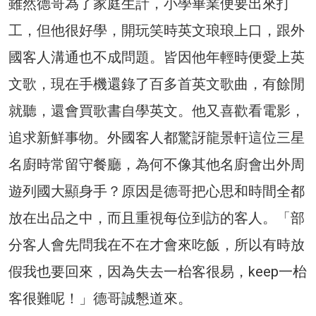
雖然德哥為了家庭生計，小學畢業便要出來打
工，但他很好學，開玩笑時英文琅琅上口，跟外
國客人溝通也不成問題。皆因他年輕時便愛上英
文歌，現在手機還錄了百多首英文歌曲，有餘閒
就聽，還會買歌書自學英文。他又喜歡看電影，
追求新鮮事物。外國客人都驚訝龍景軒這位三星
名廚時常留守餐廳，為何不像其他名廚會出外周
遊列國大顯身手？原因是德哥把心思和時間全都
放在出品之中，而且重視每位到訪的客人。「部
分客人會先問我在不在才會來吃飯，所以有時放
假我也要回來，因為失去一枱客很易，keep一枱
客很難呢！」德哥誠懇道來。