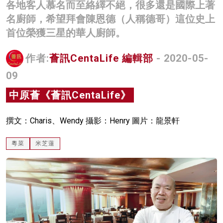
各地客人慕名而至絡繹不絕，很多還是國際上著
名家榜
名廚師，希望拜會陳恩德（人稱德哥）這位史上
首位榮獲三星的華人廚師。
灼見活動
關於我們
作者:
薈訊CentaLife 編輯部
- 2020-05-
09
中原薈《薈訊CentaLife》
撰文：Charis、Wendy 攝影：Henry 圖片：龍景軒
粵菜
米芝蓮