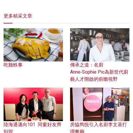
更多精采文章
吃雞軼事
傳承之道：名廚
Anne‑Sophie Pic為新世代廚
藝人才開啟的前瞻視野
陸海通邁向101 同窗好友齊
房協雋悦引入名廚李文基打
到賀
理餐廳