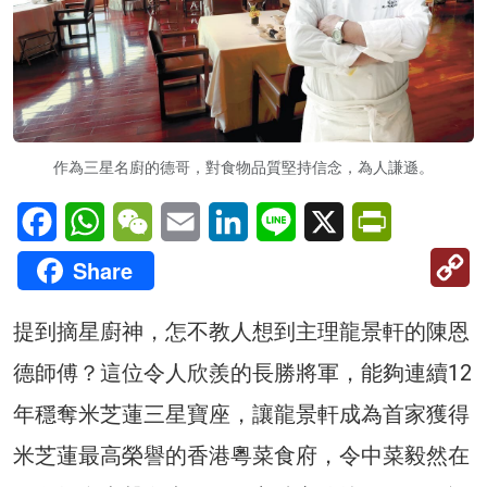
作為三星名廚的德哥，對食物品質堅持信念，為人謙遜。
Facebook
WhatsApp
WeChat
Email
LinkedIn
Line
X
PrintFriendl
C
Share
Li
提到摘星廚神，怎不教人想到主理龍景軒的陳恩
德師傅？這位令人欣羨的長勝將軍，能夠連續12
年穩奪米芝蓮三星寶座，讓龍景軒成為首家獲得
米芝蓮最高榮譽的香港粵菜食府，令中菜毅然在