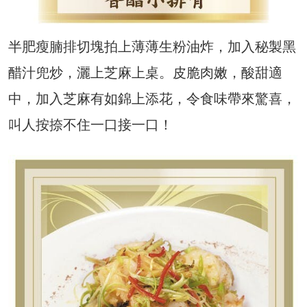
半肥瘦腩排切塊拍上薄薄生粉油炸，加入秘製黑
醋汁兜炒，灑上芝麻上桌。皮脆肉嫩，酸甜適
中，加入芝麻有如錦上添花，令食味帶來驚喜，
叫人按捺不住一口接一口！