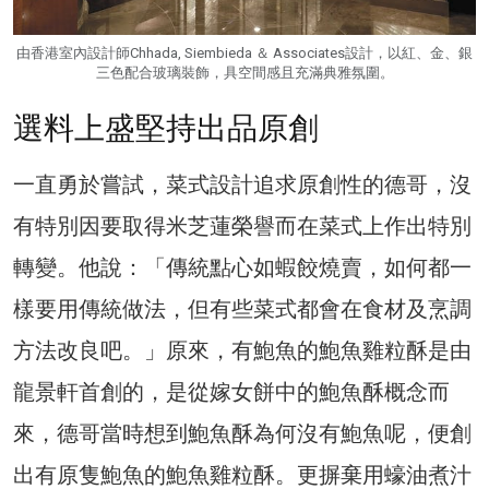
由香港室內設計師Chhada, Siembieda ＆ Associates設計，以紅、金、銀
三色配合玻璃裝飾，具空間感且充滿典雅氛圍。
選料上盛堅持出品原創
一直勇於嘗試，菜式設計追求原創性的德哥，沒
有特別因要取得米芝蓮榮譽而在菜式上作出特別
轉變。他說：「傳統點心如蝦餃燒賣，如何都一
樣要用傳統做法，但有些菜式都會在食材及烹調
方法改良吧。」原來，有鮑魚的鮑魚雞粒酥是由
龍景軒首創的，是從嫁女餅中的鮑魚酥概念而
來，德哥當時想到鮑魚酥為何沒有鮑魚呢，便創
出有原隻鮑魚的鮑魚雞粒酥。更摒棄用蠔油煮汁