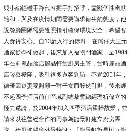
與小編輕碰手踭代替握手打招呼，盡顯個性幽默
隨和，與及在疫情期間需要講求衞生的態度，他
說餐廳團隊需要遵照指引確保環境安全，希望客
人食得安心。自13歲入行的德哥，在灣仔大三元
酒家從學徒做起，後來加入福臨門酒家，至1984
年在前麗晶酒店麗晶軒當廚房主管，當時麗晶酒
店聲譽極隆，吸引很多遊客到訪。不過2001年，
德哥因喪妻要照顧一對子女而毅然引退，後來經
不起四季酒店前任區域副總裁暨總經理祈偉立的
極力邀請，於2004年加入四季酒店重操故業，並
請來以往曾經合作的同事為龍景軒建立廚房團
隊。德哥遙望窗外景物說：「龍景軒就是以九龍