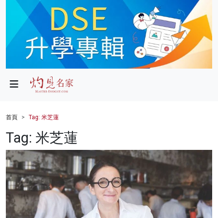
政局
教育
文化
財經
首頁
Tag: 米芝蓮
生活
Tag: 米芝蓮
健康
商業
科技
影片