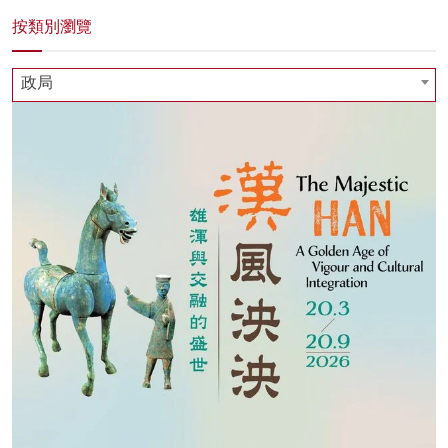
按類別瀏覽
政局