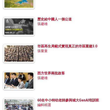
歷史給中國人一個公道
張建雄
市區再生局範式實現真正的市區重建3.0
張量童
西方世界兩批政客
張建雄
60名中小特幼老師參與城大GenAI培訓班
編輯精選