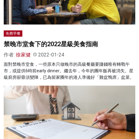
免費早餐
禁晚市堂食下的2022星級美食指南
作者:
徐家健
2022-01-24
面對禁晚市堂食，一些原本只做晚市的高級餐廳要賺錢唯有轉戰午
市，或提供6時前early dinner。繼去年，今年的團年飯再被消失。星
級廚房卻毋須變陣，已為留家團年的港人準備好「雞盆鴨席」盆菜。