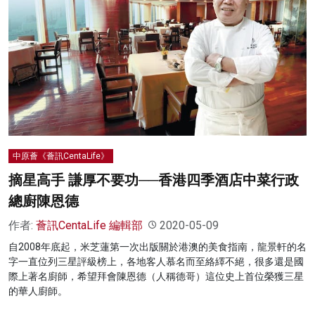
中原薈《薈訊CentaLife》
摘星高手 謙厚不要功──香港四季酒店中菜行政
總廚陳恩德
作者:
薈訊CentaLife 編輯部
2020-05-09
自2008年底起，米芝蓮第一次出版關於港澳的美食指南，龍景軒的名
字一直位列三星評級榜上，各地客人慕名而至絡繹不絕，很多還是國
際上著名廚師，希望拜會陳恩德（人稱德哥）這位史上首位榮獲三星
的華人廚師。