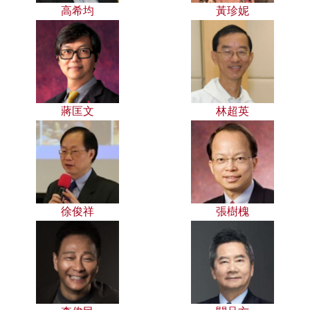
高希均
黃珍妮
蔣匡文
林超英
徐俊祥
張樹槐