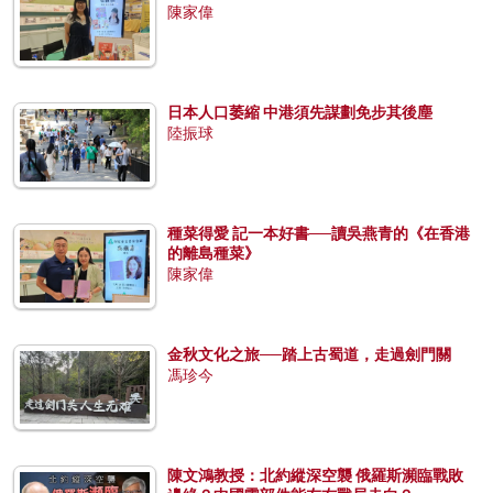
陳家偉
日本人口萎縮 中港須先謀劃免步其後塵
陸振球
種菜得愛 記一本好書──讀吳燕青的《在香港
的離島種菜》
陳家偉
金秋文化之旅──踏上古蜀道，走過劍門關
馮珍今
陳文鴻教授：北約縱深空襲 俄羅斯瀕臨戰敗