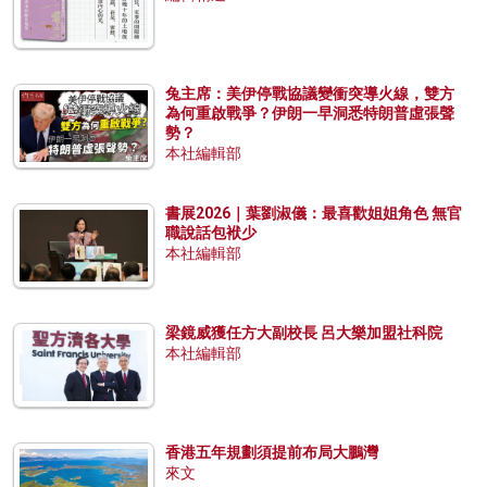
兔主席：美伊停戰協議變衝突導火線，雙方
為何重啟戰爭？伊朗一早洞悉特朗普虛張聲
勢？
本社編輯部
書展2026｜葉劉淑儀：最喜歡姐姐角色 無官
職說話包袱少
本社編輯部
梁鏡威獲任方大副校長 呂大樂加盟社科院
本社編輯部
香港五年規劃須提前布局大鵬灣
來文