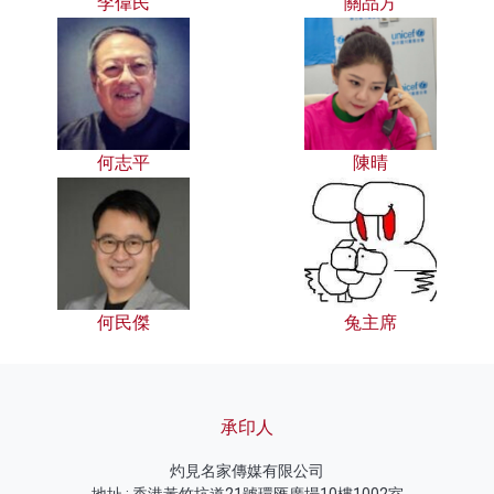
李偉民
關品方
何志平
陳晴
何民傑
兔主席
承印人
灼見名家傳媒有限公司
地址 : 香港黃竹坑道21號環匯廣場10樓1002室