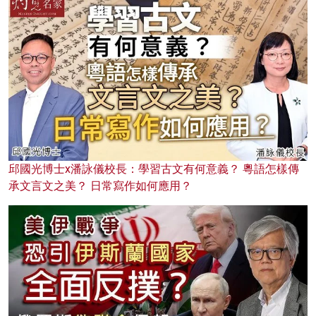
邱國光博士x潘詠儀校長：學習古文有何意義？ 粵語怎樣傳
承文言文之美？ 日常寫作如何應用？