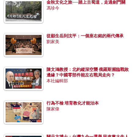
金秋文化之旅──踏上古蜀道，走過劍門關
馮珍今
從顧生岳到沈平：一個座右銘的兩代傳承
劉家美
陳文鴻教授：北約縱深空襲 俄羅斯瀕臨戰敗
邊緣？中國零部件能左右戰局走向？
本社編輯部
行為不檢 培育教化才能治本
陳家偉
關品方博士：台灣九合一選舉 民進黨大失人