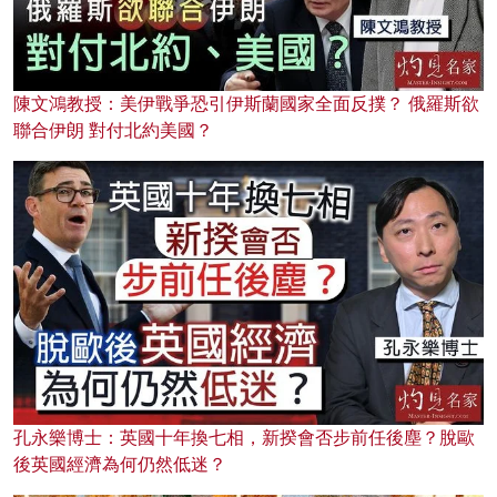
陳文鴻教授：美伊戰爭恐引伊斯蘭國家全面反撲？ 俄羅斯欲
聯合伊朗 對付北約美國？
孔永樂博士：英國十年換七相，新揆會否步前任後塵？脫歐
後英國經濟為何仍然低迷？