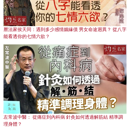
曆法家侯天同：遇到多少感情姻緣債 男女命途迥異？ 從八字
能看透你的七情六欲？
左常波中醫： 從痛症到內科病 針灸如何透過解筋結 精準調
理身體？