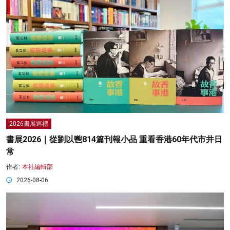
2026書展巡禮
書展2026｜從劉以鬯814篇刊報小品 重看香港60年代市井日
常
作者:
本社編輯部
2026-08-06