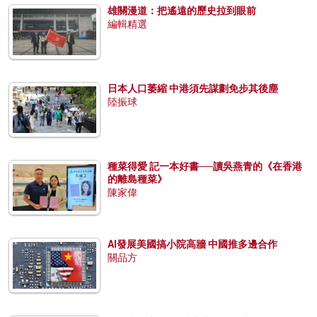
雄關漫道：把遙遠的歷史拉到眼前
編輯精選
日本人口萎縮 中港須先謀劃免步其後塵
陸振球
種菜得愛 記一本好書──讀吳燕青的《在香港
的離島種菜》
陳家偉
AI發展美國搞小院高牆 中國推多邊合作
關品方