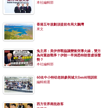
本社編輯部
香港五年規劃須提前布局大鵬灣
來文
兔主席：美伊停戰協議變衝突導火線，雙方
為何重啟戰爭？伊朗一早洞悉特朗普虛張聲
勢？
本社編輯部
60名中小特幼老師參與城大GenAI培訓班
編輯精選
西方世界兩批政客