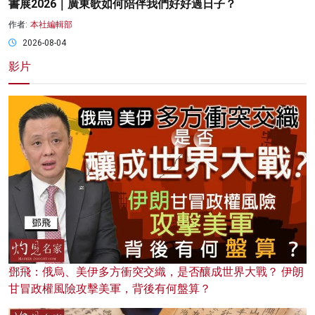
書展2026｜廣東歌如何陪伴我們好好過日子？
作者:
本社編輯部
2026-08-04
影片
鄧飛：俄烏、美伊多方衝突交織，是否釀成世界大戰？ 伊朗
甘冒政權風險攻擊美軍，背後有何盤算？