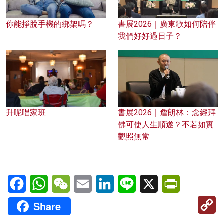
你能掙脫手機的綁架嗎？
書展2026｜廣東歌如何陪伴
我們好好過日子？
升呢唱家班
書展2026｜詹朗林：念經拜
佛可使人生順遂？不若如實
觀照無常
Facebook
WhatsApp
WeChat
Email
LinkedIn
Line
X
PrintFriendl
C
Share
Li