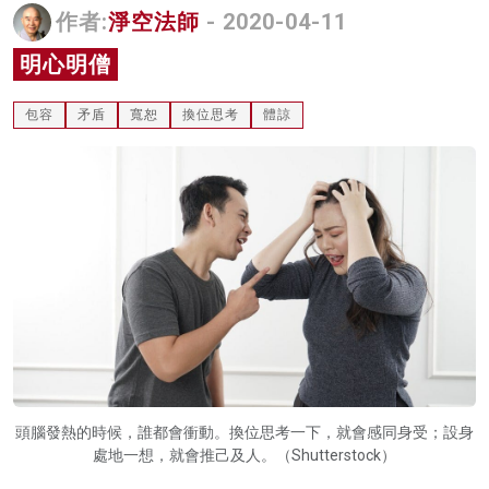
作者:
淨空法師
- 2020-04-11
名家榜
明心明僧
灼見活動
包容
矛盾
寬恕
換位思考
體諒
關於我們
頭腦發熱的時候，誰都會衝動。換位思考一下，就會感同身受；設身
處地一想，就會推己及人。（Shutterstock）