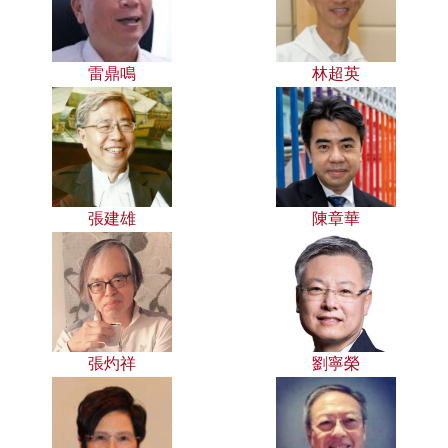
雷鼎鳴
林超英
張建雄
陳章華
張灼祥
劉寧榮