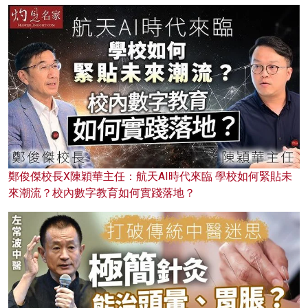
鄭俊傑校長X陳穎華主任：航天AI時代來臨 學校如何緊貼未
來潮流？校內數字教育如何實踐落地？