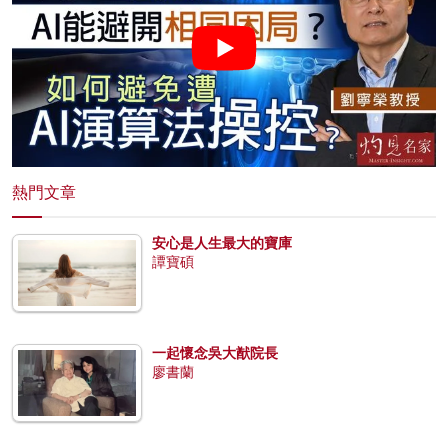
熱門文章
安心是人生最大的寶庫
譚寶碩
一起懷念吳大猷院長
廖書蘭