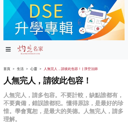
政局
教育
文化
財經
首頁
生活
心靈
人無完人，請彼此包容！ | 淨空法師
生活
人無完人，請彼此包容！
健康
人無完人，請多包容。不要計較，缺點誰都有，
商業
不要責備，錯誤誰都犯。懂得原諒，是最好的珍
惜。學會寬恕，是最大的美德。人無完人，請多
科技
理解。
影片