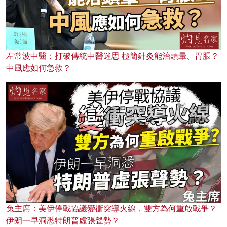
左常波中醫：打破傳統中醫迷思 極簡針灸能治頭暈、胃脹？
中風應如何急救？
兔主席：美伊停戰協議變衝突導火線，雙方為何重啟戰爭？
伊朗一早洞悉特朗普虛張聲勢？