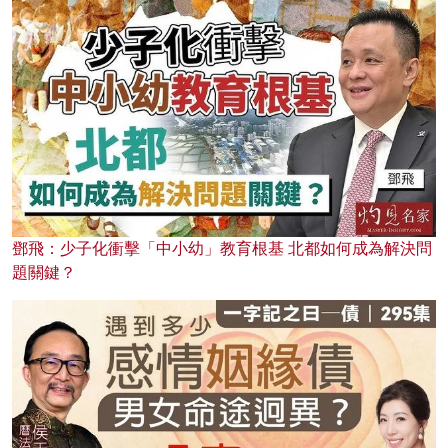
鄧飛：少子化衝擊「中小幼」教育根基 北都如何成為解決問
題關鍵？