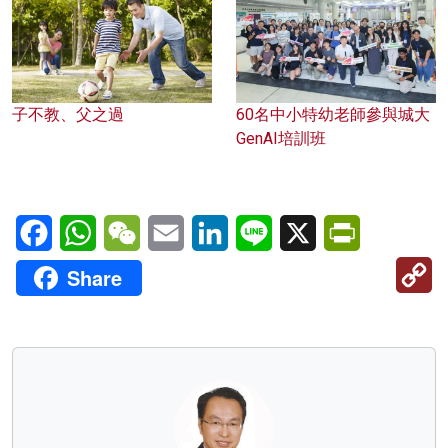
子不教、父之過
60名中小特幼老師參與城大
GenAI培訓班
Facebook
WhatsApp
WeChat
Email
LinkedIn
Line
X
PrintFriendl
C
Share
Li