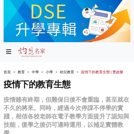
政局
教育
文化
財經
首頁
教育
中學
小學
幼兒教育
疫情下的教育生態 | 曹啟樂
生活
疫情下的教育生態
健康
疫情雖有終期，但難保日後不會重臨，甚至就在
商業
不久的將來。同時，經過今次停課不停學的實
踐，相信各校老師在電子教學方面提升了認知與
科技
技能，復學之後仍可適時運用，以補足實體教
影片
學。