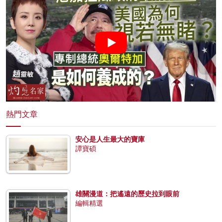
熱門文章
安心是人生最大的寶庫
譚寶碩
雄關漫道：把遙遠的歷史拉到眼前
編輯精選