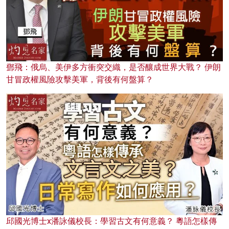
鄧飛：俄烏、美伊多方衝突交織，是否釀成世界大戰？ 伊朗
甘冒政權風險攻擊美軍，背後有何盤算？
邱國光博士x潘詠儀校長：學習古文有何意義？ 粵語怎樣傳