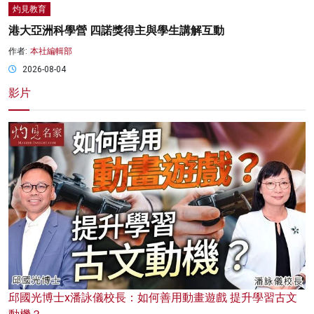
灼見教育
港大亞洲科學營 四諾獎得主與學生講解互動
作者:
本社編輯部
2026-08-04
影片
邱國光博士x潘詠儀校長：如何善用動畫遊戲 提升學習古文