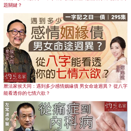
題關鍵？
曆法家侯天同：遇到多少感情姻緣債 男女命途迥異？ 從八字
能看透你的七情六欲？