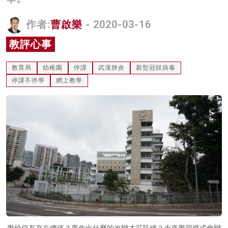
名家榜
作者:
曹啟樂
- 2020-03-16
灼見活動
教評心事
關於我們
教育局
幼稚園
停課
武漢肺炎
新型冠狀病毒
停課不停學
網上教學
學校仍有存在價值？要作出什麼的改變才可延續？未來學習模式會變