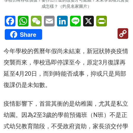
成怎樣？（灼見名家圖片）
Facebook
WhatsApp
WeChat
Email
LinkedIn
Line
X
PrintFriendl
C
Share
Li
今年學校的舊曆年假尚未結束，新冠狀肺炎疫情
突襲而來，學校迅即停課至今，原定3月復課再
延至4月20日，而到時能否成事，抑或只是局部
復課仍是未知數。
疫情影響下，首當其衝的是幼稚園，尤其是私立
幼園。因為2至3歲的學前預備班（N班）不是正
式幼兒教育階段，不受政府資助，家長須交付學