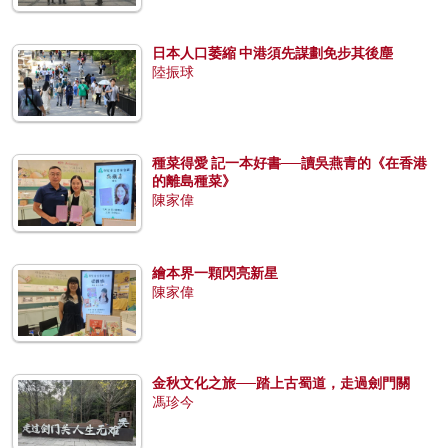
日本人口萎縮 中港須先謀劃免步其後塵
陸振球
種菜得愛 記一本好書──讀吳燕青的《在香港
的離島種菜》
陳家偉
繪本界一顆閃亮新星
陳家偉
金秋文化之旅──踏上古蜀道，走過劍門關
馮珍今