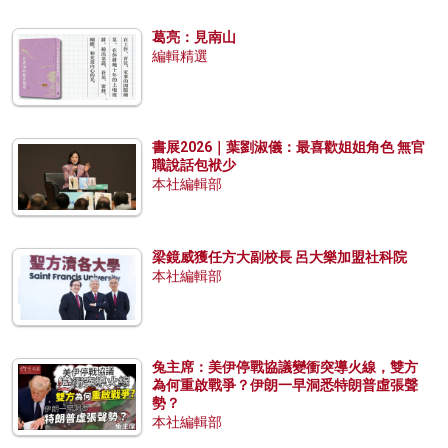
葛亮：見南山
編輯精選
書展2026｜葉劉淑儀：最喜歡姐姐角色 無官
職說話包袱少
本社編輯部
梁鏡威獲任方大副校長 呂大樂加盟社科院
本社編輯部
兔主席：美伊停戰協議變衝突導火線，雙方
為何重啟戰爭？伊朗一早洞悉特朗普虛張聲
勢？
本社編輯部