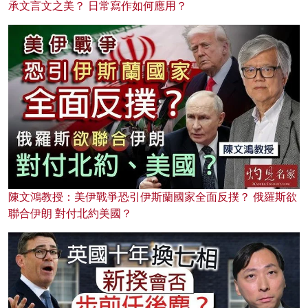
承文言文之美？ 日常寫作如何應用？
陳文鴻教授：美伊戰爭恐引伊斯蘭國家全面反撲？ 俄羅斯欲
聯合伊朗 對付北約美國？