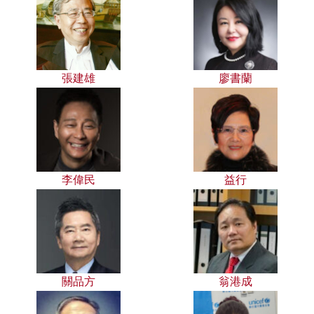
張建雄
廖書蘭
李偉民
益行
關品方
翁港成