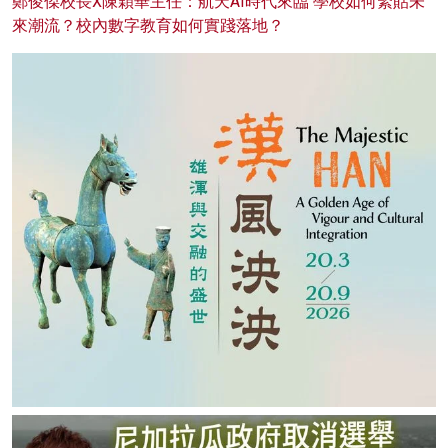
鄭俊傑校長X陳穎華主任：航天AI時代來臨 學校如何緊貼未
來潮流？校內數字教育如何實踐落地？