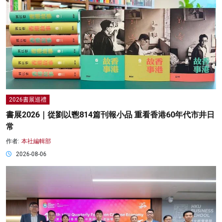
2026書展巡禮
書展2026｜從劉以鬯814篇刊報小品 重看香港60年代市井日
常
作者:
本社編輯部
2026-08-06