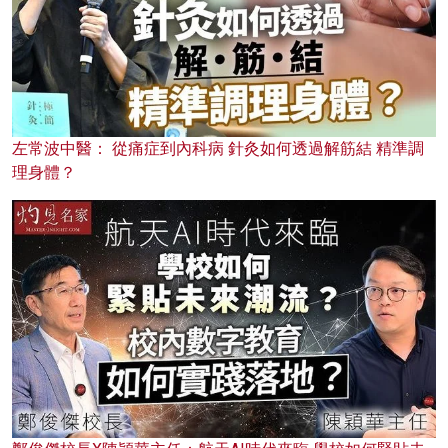
左常波中醫： 從痛症到內科病 針灸如何透過解筋結 精準調
理身體？