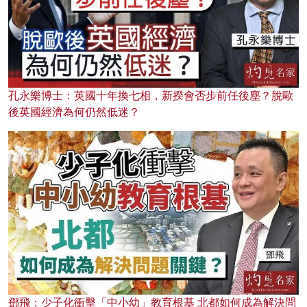
孔永樂博士：英國十年換七相，新揆會否步前任後塵？脫歐
後英國經濟為何仍然低迷？
鄧飛：少子化衝擊「中小幼」教育根基 北都如何成為解決問