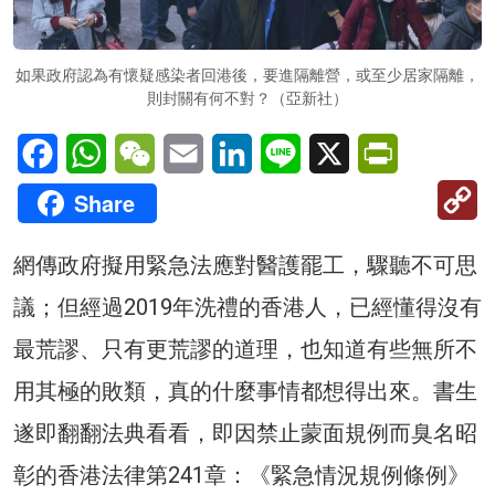
如果政府認為有懷疑感染者回港後，要進隔離營，或至少居家隔離，
則封關有何不對？（亞新社）
Facebook
WhatsApp
WeChat
Email
LinkedIn
Line
X
PrintFriendl
C
Share
Li
網傳政府擬用緊急法應對醫護罷工，驟聽不可思
議；但經過2019年洗禮的香港人，已經懂得沒有
最荒謬、只有更荒謬的道理，也知道有些無所不
用其極的敗類，真的什麼事情都想得出來。書生
遂即翻翻法典看看，即因禁止蒙面規例而臭名昭
彰的香港法律第241章：《緊急情況規例條例》