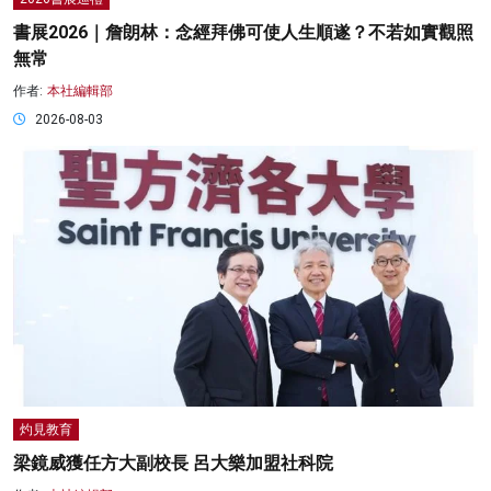
書展2026｜詹朗林：念經拜佛可使人生順遂？不若如實觀照
無常
作者:
本社編輯部
2026-08-03
灼見教育
梁鏡威獲任方大副校長 呂大樂加盟社科院