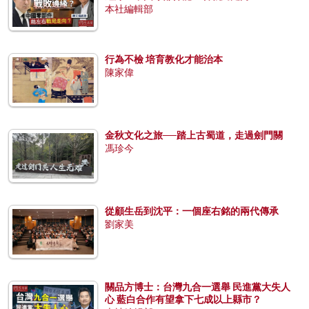
本社編輯部
行為不檢 培育教化才能治本
陳家偉
金秋文化之旅──踏上古蜀道，走過劍門關
馮珍今
從顧生岳到沈平：一個座右銘的兩代傳承
劉家美
關品方博士：台灣九合一選舉 民進黨大失人
心 藍白合作有望拿下七成以上縣市？