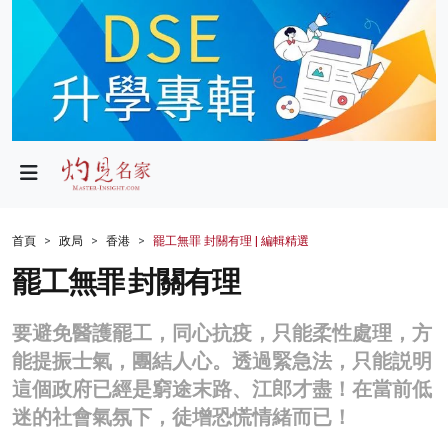
政局
教育
文化
財經
首頁
政局
香港
罷工無罪 封關有理 | 編輯精選
生活
罷工無罪 封關有理
健康
要避免醫護罷工，同心抗疫，只能柔性處理，方
商業
能提振士氣，團結人心。透過緊急法，只能説明
這個政府已經是窮途末路、江郎才盡！在當前低
科技
迷的社會氣氛下，徒增恐慌情緒而已！
影片