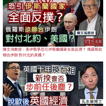
陳文鴻教授：美伊戰爭恐引伊斯蘭國家全面反撲？ 俄羅斯欲
聯合伊朗 對付北約美國？