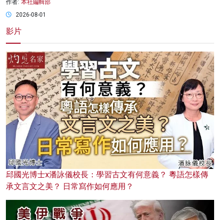
作者:
本社編輯部
2026-08-01
影片
邱國光博士x潘詠儀校長：學習古文有何意義？ 粵語怎樣傳
承文言文之美？ 日常寫作如何應用？