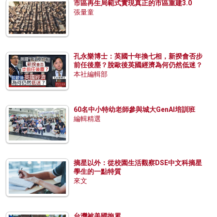
市區再生局範式實現真正的市區重建3.0
張量童
孔永樂博士：英國十年換七相，新揆會否步
前任後塵？脫歐後英國經濟為何仍然低迷？
本社編輯部
60名中小特幼老師參與城大GenAI培訓班
編輯精選
摘星以外：從校園生活觀察DSE中文科摘星
學生的一點特質
來文
台灣被美國拖累