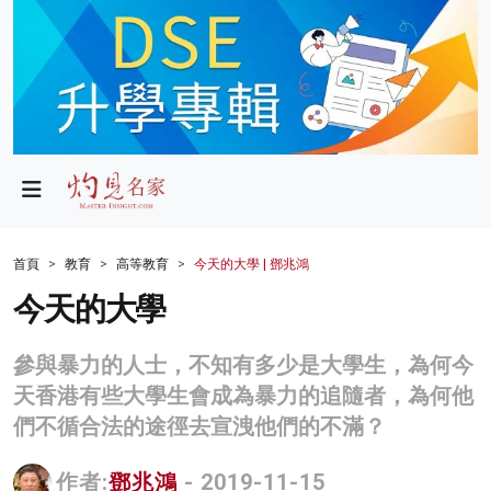
政局
教育
文化
財經
首頁
教育
高等教育
今天的大學 | 鄧兆鴻
生活
今天的大學
健康
參與暴力的人士，不知有多少是大學生，為何今
商業
天香港有些大學生會成為暴力的追隨者，為何他
們不循合法的途徑去宣洩他們的不滿？
科技
影片
作者:
鄧兆鴻
- 2019-11-15