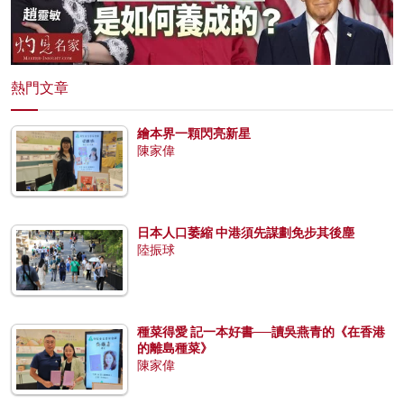
熱門文章
繪本界一顆閃亮新星
陳家偉
日本人口萎縮 中港須先謀劃免步其後塵
陸振球
種菜得愛 記一本好書──讀吳燕青的《在香港
的離島種菜》
陳家偉