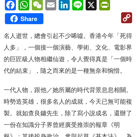
Facebook
WhatsApp
WeChat
Email
LinkedIn
Line
X
PrintFriendl
C
Share
Li
名人逝世，總會引起不少唏噓。香港今年「死得
人多」，一個接一個演藝、學術、文化、電影界
的巨匠級人物相繼仙遊，令人覺得真是「一個時
代的結束」，隨之而來的是一種無奈和惋惜。
一代人物，跟他／她所屬的時代背景息息相關。
時勢造英雄，很多名人的成就，今天已無可能複
製。就如查良鏞先生，除了寫小說成名，還辦了
一份在知識分子界曾經廣受推崇的報章《明
報》；其後投身政治、參與起草《基本法》，為