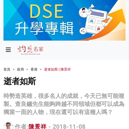
政局
教育
文化
財經
首頁
政局
香港
逝者如斯 | 陳景祥
生活
逝者如斯
健康
時勢造英雄，很多名人的成就，今天已無可能複
商業
製。查良鏞先生能夠跨越不同領域但都可以成為
獨當一面的人物，現在還可以有這種人嗎？
科技
影片
作者:
陳景祥
- 2018-11-08