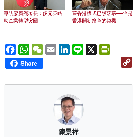
專訪廖廣翔署長：多元策略
舊香港模式已然落幕──恰是
助企業轉型突圍
香港開新篇章的契機
Facebook
WhatsApp
WeChat
Email
LinkedIn
Line
X
PrintFriendl
C
Share
Li
陳景祥