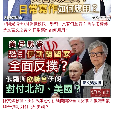
邱國光博士x潘詠儀校長：學習古文有何意義？ 粵語怎樣傳
承文言文之美？ 日常寫作如何應用？
陳文鴻教授：美伊戰爭恐引伊斯蘭國家全面反撲？ 俄羅斯欲
聯合伊朗 對付北約美國？