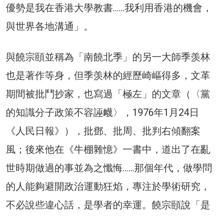
優勢是我在香港大學教書……我利用香港的機會，
與世界各地溝通」。
與饒宗頤並稱為「南饒北季」的另一大師季羡林
也是著作等身，但季羡林的經歷崎嶇得多，文革
期間被批鬥抄家，也寫過「極左」的文章（〈黨
的知識分子政策不容誣衊〉，1976年1月24日
《人民日報》），批鄧、批周、批判右傾翻案
風；後來他在《牛棚雜憶》一書中，道出了在亂
世時期做過的事並為之懺悔……那個年代，做學問
的人能夠避開政治運動狂焰，專注於學術研究，
不必說些違心話，是學者的幸運。饒宗頤說「是