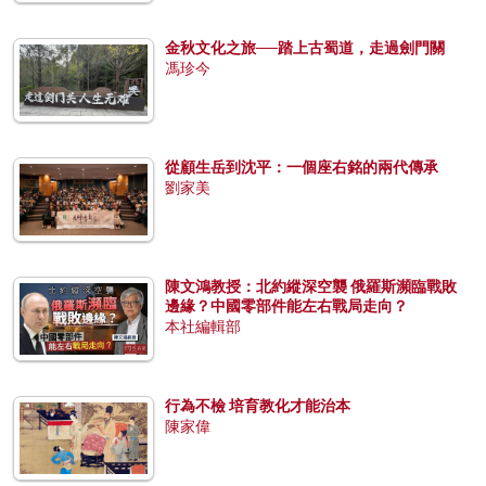
金秋文化之旅──踏上古蜀道，走過劍門關
馮珍今
從顧生岳到沈平：一個座右銘的兩代傳承
劉家美
陳文鴻教授：北約縱深空襲 俄羅斯瀕臨戰敗
邊緣？中國零部件能左右戰局走向？
本社編輯部
行為不檢 培育教化才能治本
陳家偉