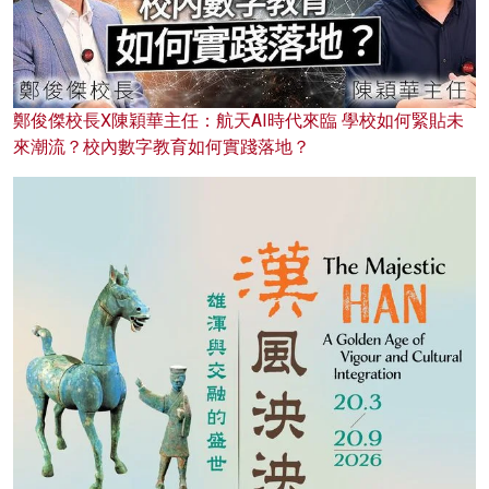
鄭俊傑校長X陳穎華主任：航天AI時代來臨 學校如何緊貼未
來潮流？校內數字教育如何實踐落地？