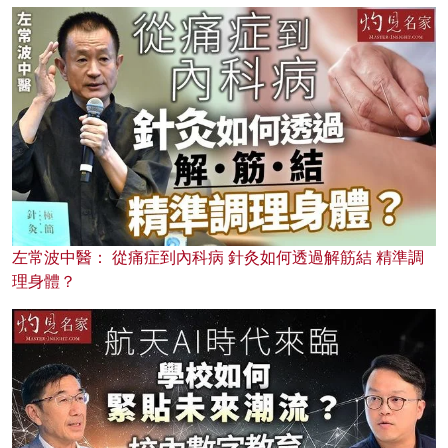
左常波中醫： 從痛症到內科病 針灸如何透過解筋結 精準調
理身體？