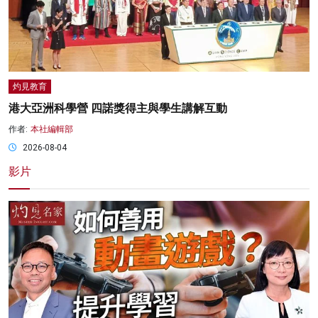
灼見教育
港大亞洲科學營 四諾獎得主與學生講解互動
作者:
本社編輯部
2026-08-04
影片