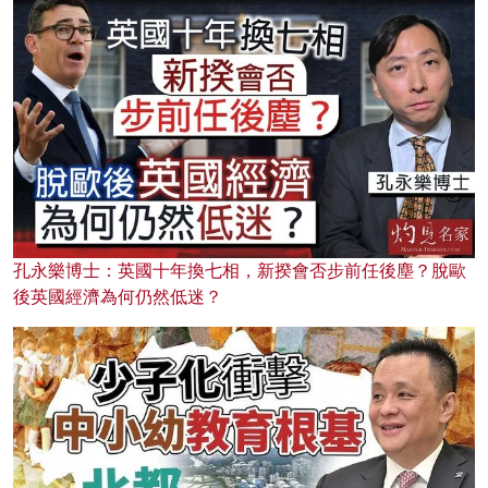
孔永樂博士：英國十年換七相，新揆會否步前任後塵？脫歐
後英國經濟為何仍然低迷？