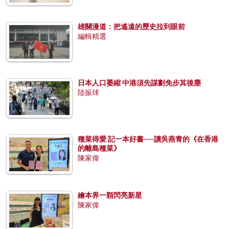
雄關漫道：把遙遠的歷史拉到眼前
編輯精選
日本人口萎縮 中港須先謀劃免步其後塵
陸振球
種菜得愛 記一本好書──讀吳燕青的《在香港
的離島種菜》
陳家偉
繪本界一顆閃亮新星
陳家偉