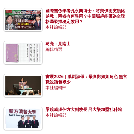
國際關係學者孔永樂博士：將美伊衝突類比
越戰，兩者有何異同？中國崛起能否為全球
格局發揮穩定效用？
本社編輯部
葛亮：見南山
編輯精選
書展2026｜葉劉淑儀：最喜歡姐姐角色 無官
職說話包袱少
本社編輯部
梁鏡威獲任方大副校長 呂大樂加盟社科院
本社編輯部