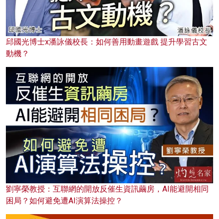
邱國光博士x潘詠儀校長：如何善用動畫遊戲 提升學習古文
動機？
劉寧榮教授：互聯網的開放反催生資訊繭房，AI能避開相同
困局？如何避免遭AI演算法操控？