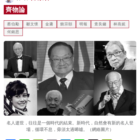
名家榜
齊物論
灼見活動
蔡伯勵
鄒文懷
金庸
饒宗頤
明報
查良鏞
林燕妮
何銘思
關於我們
名人逝世，往往是一個時代的結束。新時代，自然會有新的名人登
場，循環不息，毋須太過唏噓。（網絡圖片）