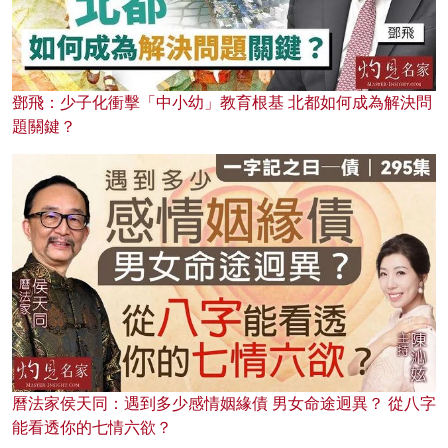
鄧飛：少子化衝擊「中小幼」教育根基 北都如何成為解決問
題關鍵？
曆法家侯天同：遇到多少感情姻緣債 男女命途迥異？ 從八字
能看透你的七情六欲？