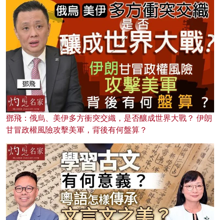
鄧飛：俄烏、美伊多方衝突交織，是否釀成世界大戰？ 伊朗
甘冒政權風險攻擊美軍，背後有何盤算？