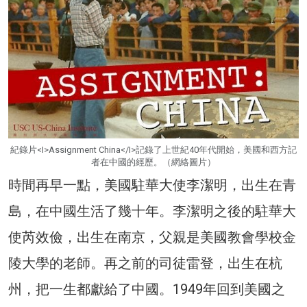
紀錄片<I>Assignment China</I>記錄了上世紀40年代開始，美國和西方記
者在中國的經歷。（網絡圖片）
時間再早一點，美國駐華大使李潔明，出生在青
島，在中國生活了幾十年。李潔明之後的駐華大
使芮效儉，出生在南京，父親是美國教會學校金
陵大學的老師。再之前的司徒雷登，出生在杭
州，把一生都獻給了中國。1949年回到美國之