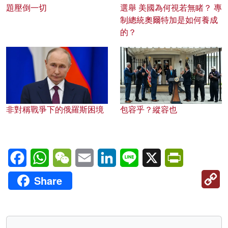
題壓倒一切
選舉 美國為何視若無睹？ 專
制總統奧爾特加是如何養成
的？
非對稱戰爭下的俄羅斯困境
包容乎？縱容也
Facebook
WhatsApp
WeChat
Email
LinkedIn
Line
X
PrintFriendl
C
Share
Li