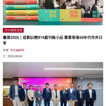
2026書展巡禮
書展2026｜從劉以鬯814篇刊報小品 重看香港60年代市井日
常
作者:
本社編輯部
2026-08-06