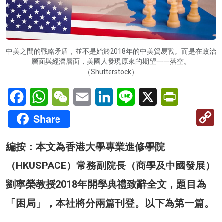
中美之間的戰略矛盾，並不是始於2018年的中美貿易戰。而是在政治
層面與經濟層面，美國人發現原來的期望一一落空。
（Shutterstock）
Facebook
WhatsApp
WeChat
Email
LinkedIn
Line
X
PrintFriendl
C
Share
Li
編按：本文為香港大學專業進修學院
（HKUSPACE）常務副院長（商學及中國發展）
劉寧榮教授2018年開學典禮致辭全文，題目為
「困局」，本社將分兩篇刊登。以下為第一篇。