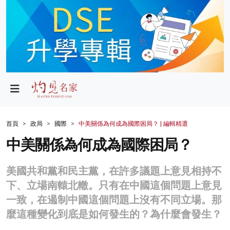
政局
教育
文化
財經
首頁
政局
國際
中美關係為何成為國際困局？ | 編輯精選
生活
中美關係為何成為國際困局？
健康
美國共和黨和民主黨，在許多議題上意見相持不
商業
下、立場南轅北轍。只有在中國這個問題上意見
一致，在遏制中國這個問題上沒有不同立場。那
科技
麼這種變化到底是如何發生的？為什麼會發生？
影片