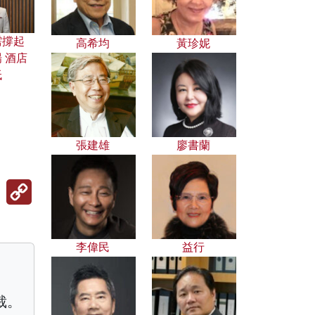
需撐起
高希均
黃珍妮
 酒店
低
張建雄
廖書蘭
Copy
Link
李偉民
益行
裁。