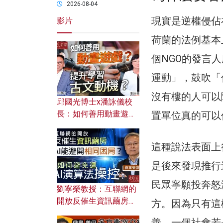
2026-08-04
現實是逆權侵佔
影片
荷蘭的法例基本
個NGO的發言
運動」，鼓吹「
沒有樓的人可以
邱國光博士x潘詠儀校
長：如何善用動畫遊戲
置單位真的可以
提升學習古文動機？
這種說法表面上
是後來發現推行
民眾寧願投奔怒
劉寧榮教授：互聯網的
開放反催生資訊繭房，
方。因為只有這
AI能避開相同困局？如
善。一個社會若