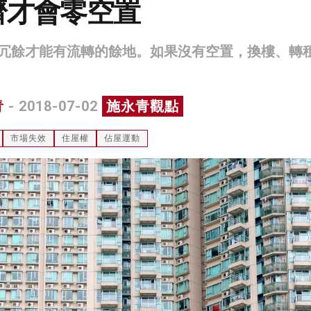
濟才會零空置
冗餘才能有流轉的餘地。如果沒有空置，換樓、轉
青
- 2018-07-02
施永青觀點
市場失效
住屋權
佔屋運動