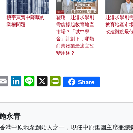
樓宇買賣中隱藏的
翟聰：赴港求學剛
赴港求學剛
業權問題
需能撐起教育地產
教育地產市場
市場？「城中學
改建難度最
舍」計劃下，哪類
商業物業最適宜改
變用途？
pp
eChat
Email
LinkedIn
Line
X
PrintFriendly
Share
施永青
香港中原地產創始人之一，現任中原集團主席兼總