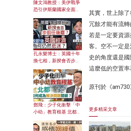
陳文鴻教授：美伊戰爭
恐引伊斯蘭國家全面反
其實，世上除了
撲？ 俄羅斯欲聯合伊朗
冗餘才能有流轉
對付北約美國？
若是一定要資源
客。空不一定是
孔永樂博士：英國十年
史的角度還是國
換七相，新揆會否步前
這麼低的空置率
任後塵？脫歐後英國經
濟為何仍然低迷？
原刊於《am7
鄧飛：少子化衝擊「中
更多精采文章
小幼」教育根基 北都如
何成為解決問題關鍵？