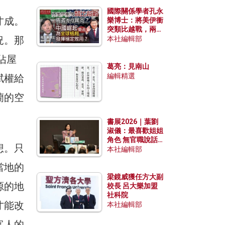
國際關係學者孔永
才成。
樂博士：將美伊衝
突類比越戰，兩者
況。那
有何異同？中國崛
本社編輯部
起能否為全球格局
發揮穩定效用？
佔屋
葛亮：見南山
編輯精選
賦權給
蘭的空
書展2026｜葉劉
淑儀：最喜歡姐姐
角色 無官職說話
想。只
包袱少
本社編輯部
當地的
梁鏡威獲任方大副
源的地
校長 呂大樂加盟
社科院
才能改
本社編輯部
富人的