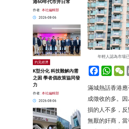
港60年代市井日常
作者:
本社編輯部
2026-08-06
年輕人認為市場已
灼見經濟
Facebook
WhatsA
W
K型分化 科技難解內需
之困 學者倡政策協同發
力
滿城熱話香港應
作者:
本社編輯部
成徵收的多。因
2026-08-06
損的人不多，反
無厭的奸商，當