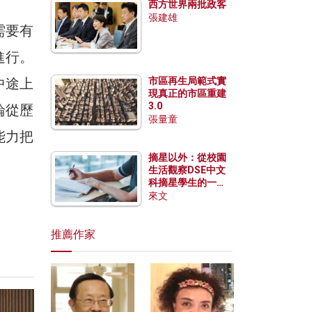
西方世界兩批政客
張建雄
需要有
進行。
中途上
市區再生局範式實
現真正的市區重建
3.0
論從歷
張量童
能力把
摘星以外：從校園
生活觀察DSE中文
科摘星學生的一點
特質
來文
推薦作家