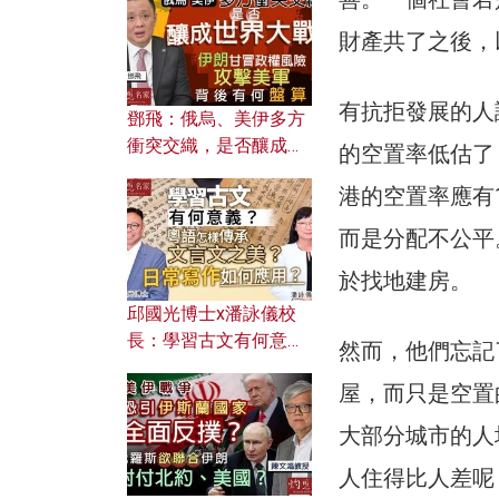
何避免遭AI演算法操
控？
財產共了之後，
有抗拒發展的人
鄧飛：俄烏、美伊多方
衝突交織，是否釀成世
的空置率低估了
界大戰？ 伊朗甘冒政權
港的空置率應有
風險攻擊美軍，背後有
何盤算？
而是分配不公平
於找地建房。
邱國光博士x潘詠儀校
長：學習古文有何意
然而，他們忘記
義？ 粵語怎樣傳承文言
屋，而只是空置
文之美？ 日常寫作如何
應用？
大部分城市的人
人住得比人差呢