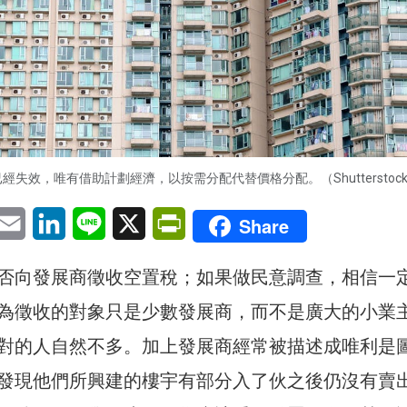
經失效，唯有借助計劃經濟，以按需分配代替價格分配。（Shutterstoc
pp
eChat
Email
LinkedIn
Line
X
PrintFriendly
Share
否向發展商徵收空置稅；如果做民意調查，相信一
為徵收的對象只是少數發展商，而不是廣大的小業
對的人自然不多。加上發展商經常被描述成唯利是
發現他們所興建的樓宇有部分入了伙之後仍沒有賣