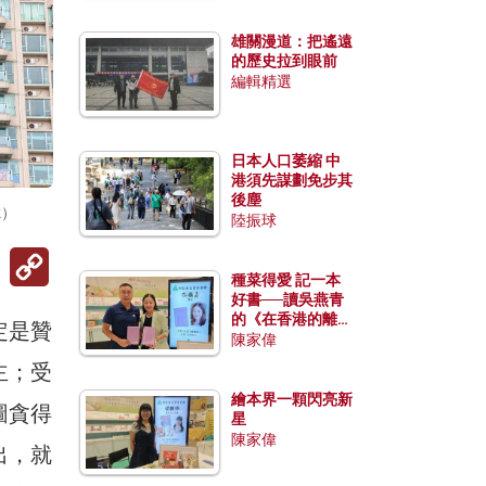
雄關漫道：把遙遠
的歷史拉到眼前
編輯精選
日本人口萎縮 中
港須先謀劃免步其
後塵
k）
陸振球
Copy
Link
種菜得愛 記一本
好書──讀吳燕青
的《在香港的離島
定是贊
種菜》
陳家偉
主；受
繪本界一顆閃亮新
圖貪得
星
陳家偉
出，就