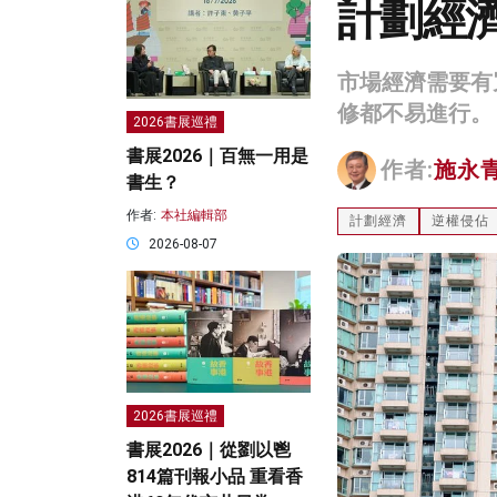
計劃經
市場經濟需要有
修都不易進行。
2026書展巡禮
書展2026｜百無一用是
作者:
施永
書生？
作者:
本社編輯部
計劃經濟
逆權侵佔
2026-08-07
2026書展巡禮
書展2026｜從劉以鬯
814篇刊報小品 重看香