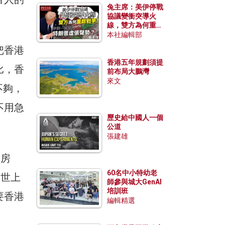
兔主席：美伊停戰
協議變衝突導火
線，雙方為何重啟
戰爭？伊朗一早洞
本社編輯部
悉特朗普虛張聲
把香港
勢？
香港五年規劃須提
比，香
前布局大鵬灣
來文
不夠，
不用急
歷史給中國人一個
公道
張建雄
建房
60名中小特幼老
比世上
師參與城大GenAI
培訓班
要香港
編輯精選