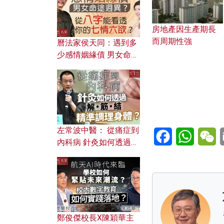
房地產因生產期長
而周期性強
曆法家侯天同：遇到多
少感情姻緣債 男女命途
迥異？ 從八字能看透你
的七情六欲？
左常波中醫： 從痛症到
Facebook
WhatsA
W
內科病 針灸如何透過解
筋結 精準調理身體？
鄭俊傑校長X陳穎華主