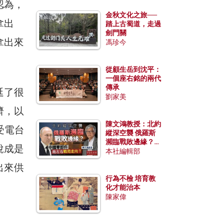
認為，
金秋文化之旅──
拿出
踏上古蜀道，走過
劍門關
拿出來
馮珍今
從顧生岳到沈平：
一個座右銘的兩代
傳承
延了很
劉家美
濟，以
陳文鴻教授：北約
受電台
縱深空襲 俄羅斯
瀕臨戰敗邊緣？中
說成是
國零部件能左右戰
本社編輯部
局走向？
出來供
行為不檢 培育教
化才能治本
陳家偉