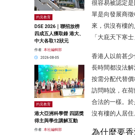
很容易被認定是
單是向發展商徵
灼見教育
來，供沒有樓的
DSE 2026｜聯招放榜
四成五人獲取錄 港大、
「大庇天下寒士
中大各取12狀元
作者:
本社編輯部
香港人以前甚少
2026-08-05
長時間都沒法解
按需分配代替價
訪問時說，在荷
合法的一樣。於
灼見教育
沒有樓的人居住
港大亞洲科學營 四諾獎
得主與學生講解互動
為什麼要香
作者:
本社編輯部