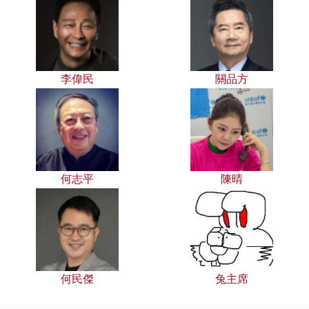
李偉民
關品方
何志平
陳晴
何民傑
兔主席