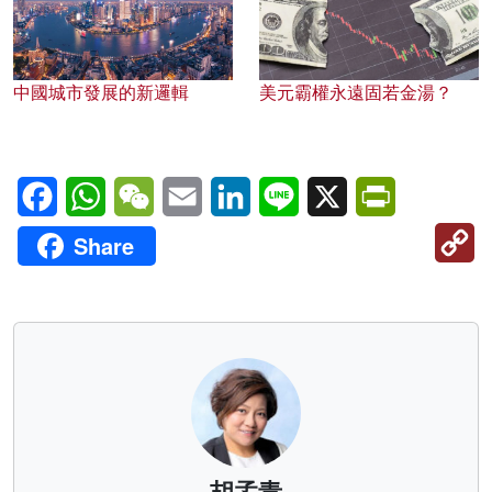
中國城市發展的新邏輯
美元霸權永遠固若金湯？
Facebook
WhatsApp
WeChat
Email
LinkedIn
Line
X
PrintFriendl
C
Share
Li