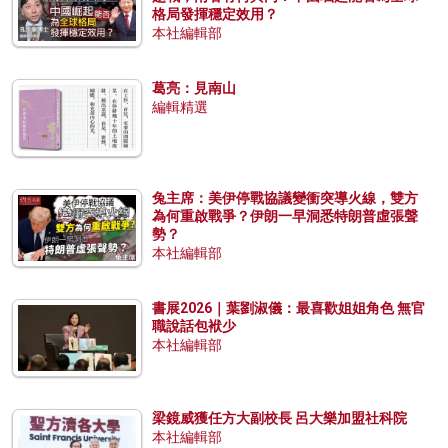
格局發揮穩定效用？
本社編輯部
葛亮：見南山
編輯精選
兔主席：美伊停戰協議變衝突導火線，雙方
為何重啟戰爭？伊朗一早洞悉特朗普虛張聲
勢？
本社編輯部
書展2026｜葉劉淑儀：最喜歡姐姐角色 無官
職說話包袱少
本社編輯部
梁鏡威獲任方大副校長 呂大樂加盟社科院
本社編輯部