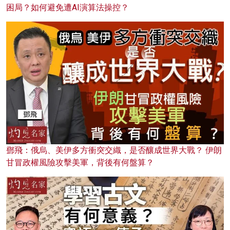
困局？如何避免遭AI演算法操控？
鄧飛：俄烏、美伊多方衝突交織，是否釀成世界大戰？ 伊朗
甘冒政權風險攻擊美軍，背後有何盤算？