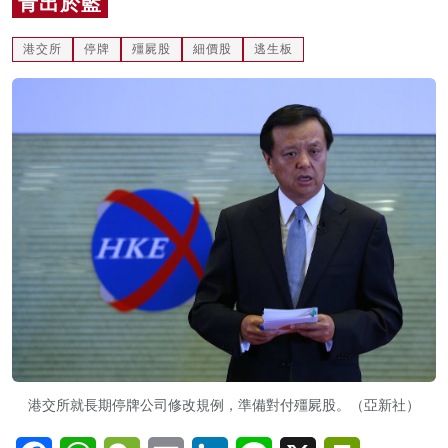
青出於藍
名家榜
港交所
停牌
殭屍股
細價股
逃生板
灼見活動
關於我們
港交所就長期停牌公司修改規例，準備對付殭屍股。（亞新社）
Facebook
WhatsApp
WeChat
Email
LinkedIn
Line
X
PrintFriendl