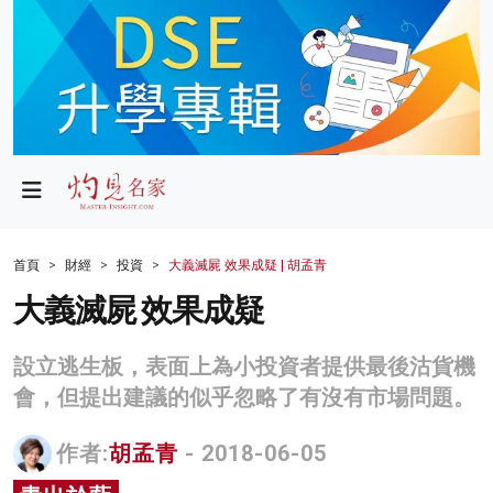
政局
教育
文化
財經
首頁
財經
投資
大義滅屍 效果成疑 | 胡孟青
生活
大義滅屍 效果成疑
健康
設立逃生板，表面上為小投資者提供最後沽貨機
商業
會，但提出建議的似乎忽略了有沒有市場問題。
科技
作者:
胡孟青
- 2018-06-05
影片