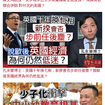
聯合伊朗 對付北約美國？
孔永樂博士：英國十年換七相，新揆會否步前任後塵？脫歐
後英國經濟為何仍然低迷？