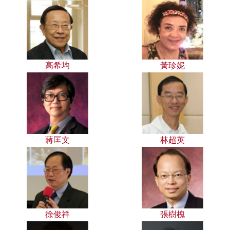
高希均
黃珍妮
蔣匡文
林超英
徐俊祥
張樹槐