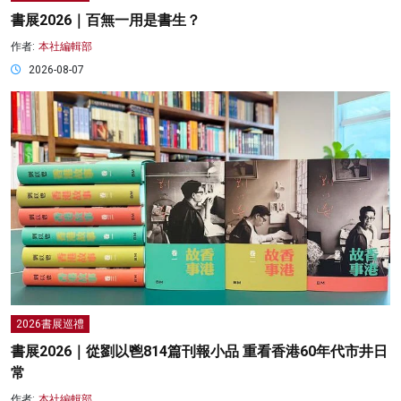
書展2026｜百無一用是書生？
作者:
本社編輯部
2026-08-07
2026書展巡禮
書展2026｜從劉以鬯814篇刊報小品 重看香港60年代市井日
常
作者:
本社編輯部