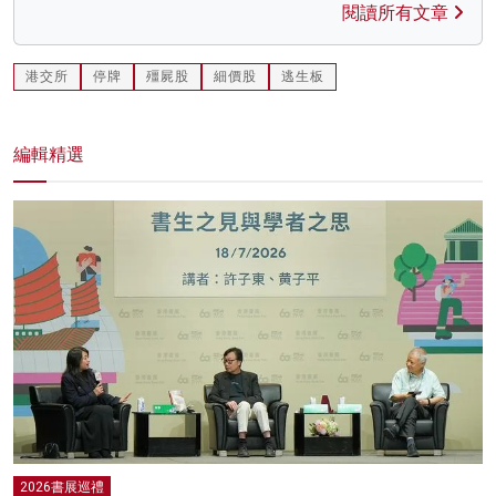
閱讀所有文章
港交所
停牌
殭屍股
細價股
逃生板
編輯精選
2026書展巡禮