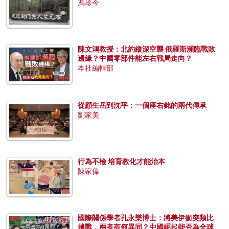
馮珍今
陳文鴻教授：北約縱深空襲 俄羅斯瀕臨戰敗
邊緣？中國零部件能左右戰局走向？
本社編輯部
從顧生岳到沈平：一個座右銘的兩代傳承
劉家美
行為不檢 培育教化才能治本
陳家偉
國際關係學者孔永樂博士：將美伊衝突類比
越戰，兩者有何異同？中國崛起能否為全球