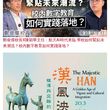
鄭俊傑校長X陳穎華主任：航天AI時代來臨 學校如何緊貼未
來潮流？校內數字教育如何實踐落地？