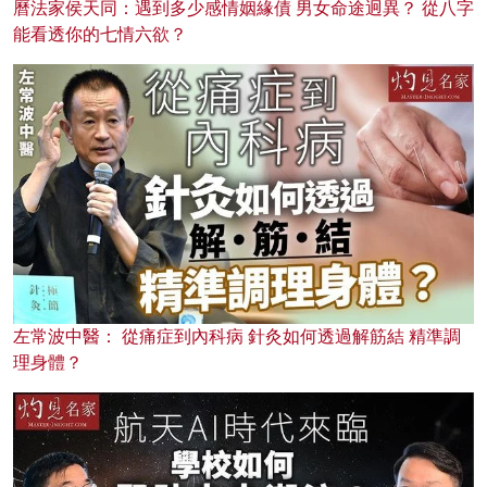
曆法家侯天同：遇到多少感情姻緣債 男女命途迥異？ 從八字
能看透你的七情六欲？
左常波中醫： 從痛症到內科病 針灸如何透過解筋結 精準調
理身體？