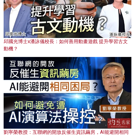
邱國光博士x潘詠儀校長：如何善用動畫遊戲 提升學習古文
動機？
劉寧榮教授：互聯網的開放反催生資訊繭房，AI能避開相同