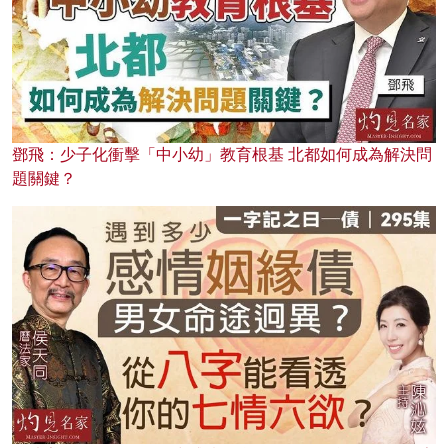
鄧飛：少子化衝擊「中小幼」教育根基 北都如何成為解決問
題關鍵？