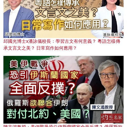
邱國光博士x潘詠儀校長：學習古文有何意義？ 粵語怎樣傳
承文言文之美？ 日常寫作如何應用？
陳文鴻教授：美伊戰爭恐引伊斯蘭國家全面反撲？ 俄羅斯欲