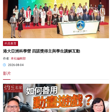
灼見教育
港大亞洲科學營 四諾獎得主與學生講解互動
作者:
本社編輯部
2026-08-04
影片