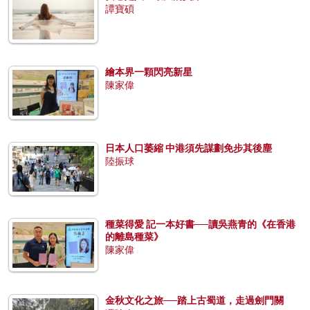
譚寶碩
繪本界一顆閃亮新星
陳家偉
日本人口萎縮 中港須先謀劃免步其後塵
陸振球
種菜得愛 記一本好書──讀吳燕青的《在香港
的離島種菜》
陳家偉
金秋文化之旅──踏上古蜀道，走過劍門關