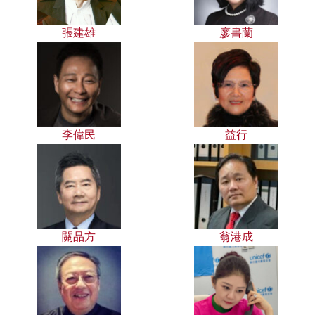
張建雄
廖書蘭
李偉民
益行
關品方
翁港成