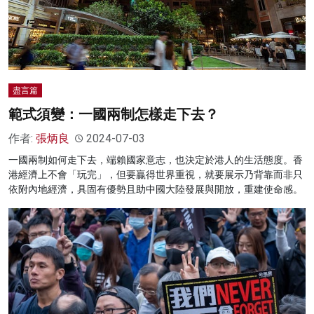
盡言篇
範式須變：一國兩制怎樣走下去？
作者:
張炳良
2024-07-03
一國兩制如何走下去，端賴國家意志，也決定於港人的生活態度。香
港經濟上不會「玩完」，但要贏得世界重視，就要展示乃背靠而非只
依附內地經濟，具固有優勢且助中國大陸發展與開放，重建使命感。