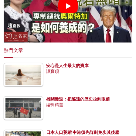
熱門文章
安心是人生最大的寶庫
譚寶碩
雄關漫道：把遙遠的歷史拉到眼前
編輯精選
日本人口萎縮 中港須先謀劃免步其後塵