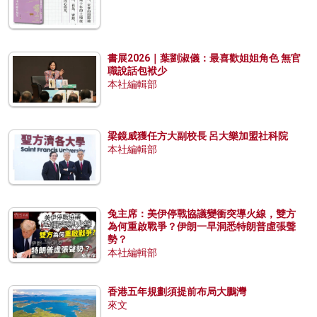
書展2026｜葉劉淑儀：最喜歡姐姐角色 無官
職說話包袱少
本社編輯部
梁鏡威獲任方大副校長 呂大樂加盟社科院
本社編輯部
兔主席：美伊停戰協議變衝突導火線，雙方
為何重啟戰爭？伊朗一早洞悉特朗普虛張聲
勢？
本社編輯部
香港五年規劃須提前布局大鵬灣
來文